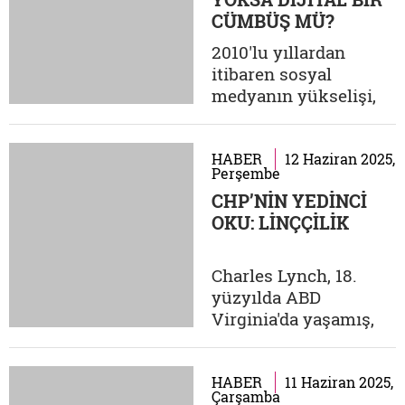
çıkarları
CÜMBÜŞ MÜ?
doğrultusunda belirli
örgütlerin kontrolüne
2010'lu yıllardan
girmesini "kamusal
itibaren sosyal
alanın yeniden
medyanın yükselişi,
feodalleşmesi"
bu platformları
kavramıyla...
yalnızca teknolojik
yenilikler olmaktan
HABER
12 Haziran 2025,
Perşembe
çıkararak, toplumsal,
CHP’NİN YEDİNCİ
kültürel ve psikolojik
OKU: LİNÇÇİLİK
dönüşümlerin başlıca
tetikleyicilerine
dönüştürdü. Dijital
Charles Lynch, 18.
ağlar, yeni bir yaşam
yüzyılda ABD
tarzı inşa etmekle
Virginia'da yaşamış,
kalmadı;...
İrlanda göçmeni,
sıradan bir çiftçiydi.
Ömrünü böyle
HABER
11 Haziran 2025,
Çarşamba