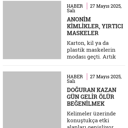
rehinesidir. Atılan her
HABER
27 Mayıs 2025,
Salı
tweet, yapılan her
ANONİM
yorum başta kendisini
KİMLİKLER, YIRTICI
bağlayan bir zincirdir.
MASKELER
Gerçek şu ki: Sosyal
medya özgürlük değil
Karton, kil ya da
kontrolsüz güç,
plastik maskelerin
anonimlik...
modası geçti. Artık
yüzümüze "anonim
kimlikler"den oluşan
sanal maskeler
HABER
27 Mayıs 2025,
Salı
takıyoruz. Kendimize
DOĞURAN KAZAN
dair hikâyeleri bu
GÜN GELİR ÖLÜR
maskelerle
BEĞENİLMEK
anlatıyoruz. Sanal
MAKUL İSE “LİNÇ
dünyadan ödünç
Kelimeler üzerinde
YEMEK” DE
aldığımız, imhası
konuştukça etki
MAKULDÜR
kolay profillerle kendi
alanları genişliyor,