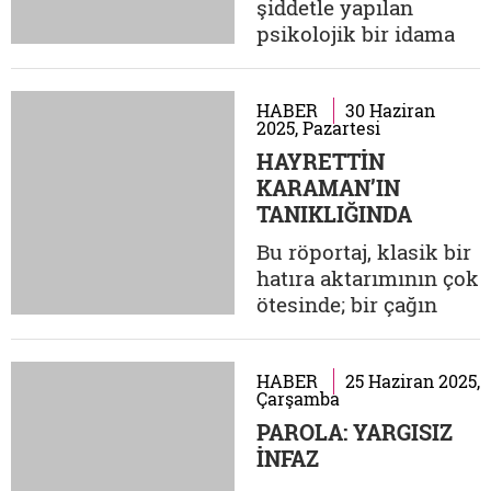
şiddetle yapılan
söylemlerinin ve
psikolojik bir idama
konumunun olması
benziyor. Bir tür itibar
gerekmez miydi?
idamına. Linç,
Bizleri ısrarlı...
toplumun cinayet
HABER
30 Haziran
2025, Pazartesi
işlemesi gibidir. Bu
HAYRETTİN
kelimenin çağrışımı,
KARAMAN’IN
bir grup tarafından
TANIKLIĞINDA
yok edilmeye çalışılan
MÜSLÜMAN AİLE,
bir kişi veya grubu
Bu röportaj, klasik bir
TEMSİL VE DEĞİŞİM
işaret eder. Fakat linç,
hatıra aktarımının çok
tıpkı bir kültür...
ötesinde; bir çağın
izini süren, değişimin
mihverinde yönünü
kaybetmemeye
HABER
25 Haziran 2025,
Çarşamba
çalışan bir âlimin
PAROLA: YARGISIZ
tanıklığıdır.
İNFAZ
Karaman'ın
kelimeleriyle