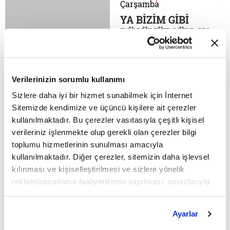
Çarşamba
kapüşonu ve iki kırık
YA BİZİM GİBİ
dişiyle Gary
DÜŞÜNÜRSÜN, YA
Stevenson'un dış
DA…
görünüşüne bakarak
ekonomi hakkındaki
"HAK, HUKUK,
devrimci fikirleriyle
ADALET"TEN
Verilerinizin sorumlu kullanımı
milyonlar tarafından
VANDALLIĞA İBB
takip edilen...
Sizlere daha iyi bir hizmet sunabilmek için İnternet
Başkanı Ekrem
Sitemizde kendimize ve üçüncü kişilere ait çerezler
İmamoğlu'nun
kullanılmaktadır. Bu çerezler vasıtasıyla çeşitli kişisel
yolsuzluk
HABER
18 Haziran 2025,
Çarşamba
verileriniz işlenmekte olup gerekli olan çerezler bilgi
soruşturması
İPTAL KÜLTÜRÜ,
toplumu hizmetlerinin sunulması amacıyla
kapsamında gözaltına
DİKKAT EKONOMİSİ
kullanılmaktadır. Diğer çerezler, sitemizin daha işlevsel
alınmasının ardından,
VE KORUNMA
kılınması ve kişiselleştirilmesi ve sizlere yönelik
CHP Genel Başkanı
YOLLARI
reklam/pazarlama faaliyetlerinin yapılması, amaçlarıyla
Özgür Özel'in sözde
Kişiyi
sınırlı olarak açık rızanız dahilinde kullanılacaktır.
"hak, hukuk, adalet"
değersizleştirerek,
Çerezlere ilişkin tercihlerinizi çerez paneli vasıtasıyla
arayışıyla yaptığı
bunun için kasıtlı
Ayarlar
belirleyebilirsiniz. Çerezlere ilişkin detaylı bilgi için
sokak çağrısı, İstanbul
çaba göstererek onun