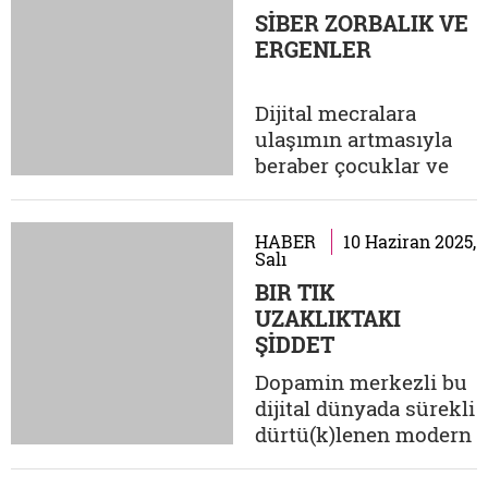
tamamlamış olsaydı
SİBER ZORBALIK VE
bu yazıya misafir
ERGENLER
olması mümkün
değildi. Ancak Lynch,
ABD'de çok meşhur
Dijital mecralara
oldu. Virginia'da bir
ulaşımın artmasıyla
kente ismi verildi,
beraber çocuklar ve
hukukla ilgili en...
ergenler birçok yeni
tehlikeyle karşı
karşıya kalıyor.
HABER
10 Haziran 2025,
Salı
Üzerinde durulması
BIR TIK
gereken en önemli
UZAKLIKTAKI
tehditlerden biri de
ŞİDDET
şüphesiz siber
zorbalık ve
Dopamin merkezli bu
beraberinde
dijital dünyada sürekli
gelebilecek olan linç.
dürtü(k)lenen modern
Bugün dijital
insan bizzat kendi
ortamlarda...
kullandığı araçların