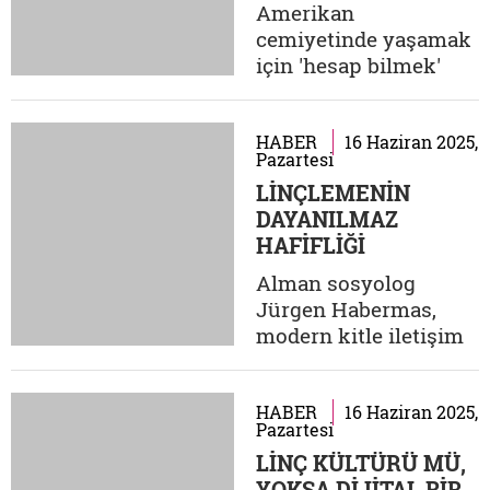
dünyanın farklı
Amerikan
coğrafyalarından
cemiyetinde yaşamak
insanların maruz
için 'hesap bilmek'
kaldığı haksızlıkları
gerekir. Giderleriniz
duyurmaya...
gelirlerinize uygun
olmak zorundadır. "Bu
HABER
16 Haziran 2025,
Pazartesi
ay sıkıştım, kirayı
LİNÇLEMENİN
ödemesem olur mu"
DAYANILMAZ
diyebileceğiniz bir ev
HAFİFLİĞİ
sahibi yoktur. Yasal
KABİLECİLİK GERİ
süre dolduğunda sizi
Alman sosyolog
DÖNDÜ
kulağınızdan tutup
Jürgen Habermas,
sokağa atarlar. Evsiz...
modern kitle iletişim
araçlarının kamusal
alan üzerindeki
etkisini çözümlediği
HABER
16 Haziran 2025,
Pazartesi
çalışmalarında, bu
LİNÇ KÜLTÜRÜ MÜ,
araçların piyasa
YOKSA DİJİTAL BİR