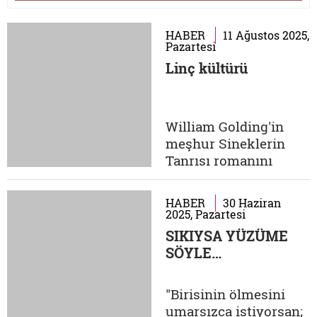
HABER
11 Ağustos 2025,
Pazartesi
Linç kültürü
William Golding'in
meşhur Sineklerin
Tanrısı romanını
hatırlarsınız. Bir grup
çocuk, bir kaza
HABER
30 Haziran
sonucu ıssız bir adada
2025, Pazartesi
mahsur kalır.
SIKIYSA YÜZÜME
Yanlarında hiçbir
SÖYLE…
yetişkin yoktur.
Başlarda ne
"Birisinin ölmesini
yapacaklarını bilemez,
umarsızca istiyorsan;
çaresizlikle doğaya