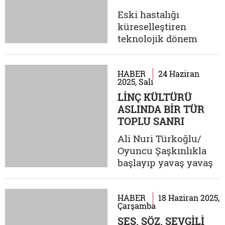
yüzleşirken aslında
Eski hastalığı
kendi aile hafızamıza,
küreselleştiren
aidiyet biçimlerimize,
teknolojik dönem
temsil krizimize...
İnsanların
hoşlanmadıkları,
farklı buldukları,
HABER
24 Haziran
2025, Salı
tehdit olarak
LİNÇ KÜLTÜRÜ
gördükleri kimseleri
ASLINDA BİR TÜR
dışlama,
TOPLU SANRI
ötekileştirme,
değersizleştirme,
Ali Nuri Türkoğlu/
itibarını zedeleme,
Oyuncu Şaşkınlıkla
rezil etme eğilimleri
başlayıp yavaş yavaş
yeni bir şey değil.
bir faşizme evriliyor
Bilakis hemen her
Evvela şunu söylemek
toplumda...
gerekir ki linç kültürü
HABER
18 Haziran 2025,
Çarşamba
aslında bir tür toplu
SES, SÖZ, SEVGİLİ
sanrı. Bu durum,