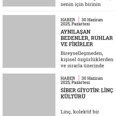
senin için birinin
uyum sağlamaya
hayatı o kadar basitse,
çalışırlar. Zamanla
bir klavye
karınlarını...
HABER
30 Haziran
uzaklığındaysa, sen de
2025, Pazartesi
ölmeyi hak
AYNILAŞAN
ediyorsundur. Böylece
BEDENLER, RUHLAR
dünyada ne kadar
VE FİKİRLER
kötülük olsa da
Bireyselleşmeden,
sadece iyilikle karşılık
kişisel özgürlüklerden
veren insanlar hayatta
ve ısrarla üzerinde
kalır". BLACK
durulan
MIRROR- Sezon...
farklılıklardan kasıt
HABER
30 Haziran
2025, Pazartesi
sahiden de neydi?
SİBER GİYOTİN: LİNÇ
Modern zamanlarda
KÜLTÜRÜ
insanın temel
meselesinin kendine
has düşüncelerinin,
Linç, kolektif bir
eylemlerinin,