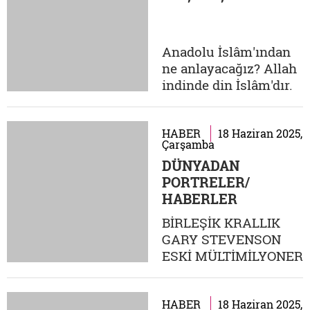
öncelikle herkesin
kendileri gibi
düşündüğünü
Anadolu İslâm'ından
zannetmekle başlıyor.
ne anlayacağız? Allah
Sanki herkes
indinde din İslâm'dır.
"muhalif";...
Malumunuz İslâm'ın
şartları; kelime-i
şehadet, namaz, oruç,
HABER
18 Haziran 2025,
Çarşamba
zekât ve hacdır.
DÜNYADAN
İmanın şartları da
PORTRELER/
Amentü'de ifade
HABERLER
buyruluyor. Buraya ne
bir şey dâhil
BİRLEŞİK KRALLIK
edebilirsin, ne de
GARY STEVENSON
buradan bir şey
ESKİ MÜLTİMİLYONER
çıkarabilirsin....
ARTIK ZENGİNLERİN
DÜŞMANI Kazıtılmış
saçları, başında
HABER
18 Haziran 2025,