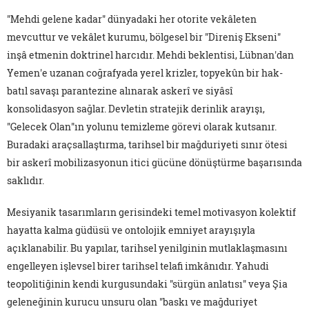
"Mehdi gelene kadar" dünyadaki her otorite vekâleten
mevcuttur ve vekâlet kurumu, bölgesel bir "Direniş Ekseni"
inşâ etmenin doktrinel harcıdır. Mehdi beklentisi, Lübnan'dan
Yemen'e uzanan coğrafyada yerel krizler, topyekûn bir hak-
batıl savaşı parantezine alınarak askerî ve siyâsî
konsolidasyon sağlar. Devletin stratejik derinlik arayışı,
"Gelecek Olan"ın yolunu temizleme görevi olarak kutsanır.
Buradaki araçsallaştırma, tarihsel bir mağduriyeti sınır ötesi
bir askerî mobilizasyonun itici gücüne dönüştürme başarısında
saklıdır.
Mesiyanik tasarımların gerisindeki temel motivasyon kolektif
hayatta kalma güdüsü ve ontolojik emniyet arayışıyla
açıklanabilir. Bu yapılar, tarihsel yenilginin mutlaklaşmasını
engelleyen işlevsel birer tarihsel telafi imkânıdır. Yahudi
teopolitiğinin kendi kurgusundaki "sürgün anlatısı" veya Şia
geleneğinin kurucu unsuru olan "baskı ve mağduriyet