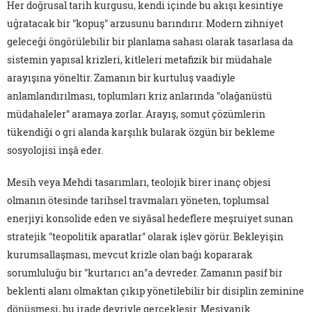
Her doğrusal tarih kurgusu, kendi içinde bu akışı kesintiye
uğratacak bir "kopuş" arzusunu barındırır. Modern zihniyet
geleceği öngörülebilir bir planlama sahası olarak tasarlasa da
sistemin yapısal krizleri, kitleleri metafizik bir müdahale
arayışına yöneltir. Zamanın bir kurtuluş vaadiyle
anlamlandırılması, toplumları kriz anlarında "olağanüstü
müdahaleler" aramaya zorlar. Arayış, somut çözümlerin
tükendiği o gri alanda karşılık bularak özgün bir bekleme
sosyolojisi inşâ eder.
Mesih veya Mehdi tasarımları, teolojik birer inanç objesi
olmanın ötesinde tarihsel travmaları yöneten, toplumsal
enerjiyi konsolide eden ve siyâsal hedeflere meşruiyet sunan
stratejik "teopolitik aparatlar" olarak işlev görür. Bekleyişin
kurumsallaşması, mevcut krizle olan bağı kopararak
sorumluluğu bir "kurtarıcı an"a devreder. Zamanın pasif bir
beklenti alanı olmaktan çıkıp yönetilebilir bir disiplin zeminine
dönüşmesi, bu irade devriyle gerçekleşir. Mesiyanik