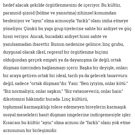
hedef alacak şekilde örgütlenmesini de içeriyor. Bu kültür,
paranoid-şizoid (bölme ve yansıtma) zihinsel konumdan
besleniyor ve "aynı" olma arzusuyla "farklı" olanı imha etmeye
yöneliyor. Çünkü bu yapı grup üyelerine sahte bir aidiyet ve güç
hissi veriyor. Ancak, buradaki aidiyet hissi sahte ve
yanılsamadan ibarettir. Bunun nedenine gelince; linç grubu,
duygusal olarak ilkel, regresif bir örgütlenme biçimi
olduğundan gerçek empati ya da dayanışma ile değil; ortak
düşman üzerinden bağlanmayı içerir. Başka bir deyişle, onları
bir araya getiren ortak bir ideal, tarih ya da gelecek tasavvuru
değil, sadece "ortak düşman"dır. Yani: "Ben iyiyim, onlar kötü."
"Biz normaliyiz, onlar sapkın." "Biz vatanseveriz, onlar hain"
dikotomisi hâkimdir burada. Linç kültürü,
toplumsal karmaşıklığı tolere edemeyen bireylerin karmaşık
sosyal meseleleri basit düşman imgelerine indirgemesiyle işler.
Kısacası bu kültür "aynı" olma arzusu ile "farklı" olanı yok etme
arzusunun bir birleşimidir.