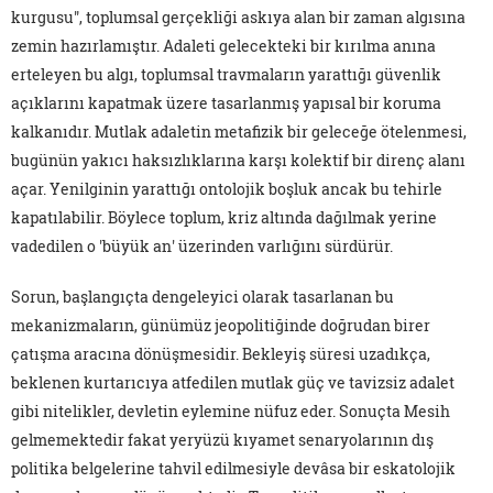
kurgusu", toplumsal gerçekliği askıya alan bir zaman algısına
zemin hazırlamıştır. Adaleti gelecekteki bir kırılma anına
erteleyen bu algı, toplumsal travmaların yarattığı güvenlik
açıklarını kapatmak üzere tasarlanmış yapısal bir koruma
kalkanıdır. Mutlak adaletin metafizik bir geleceğe ötelenmesi,
bugünün yakıcı haksızlıklarına karşı kolektif bir direnç alanı
açar. Yenilginin yarattığı ontolojik boşluk ancak bu tehirle
kapatılabilir. Böylece toplum, kriz altında dağılmak yerine
vadedilen o 'büyük an' üzerinden varlığını sürdürür.
Sorun, başlangıçta dengeleyici olarak tasarlanan bu
mekanizmaların, günümüz jeopolitiğinde doğrudan birer
çatışma aracına dönüşmesidir. Bekleyiş süresi uzadıkça,
beklenen kurtarıcıya atfedilen mutlak güç ve tavizsiz adalet
gibi nitelikler, devletin eylemine nüfuz eder. Sonuçta Mesih
gelmemektedir fakat yeryüzü kıyamet senaryolarının dış
politika belgelerine tahvil edilmesiyle devâsa bir eskatolojik