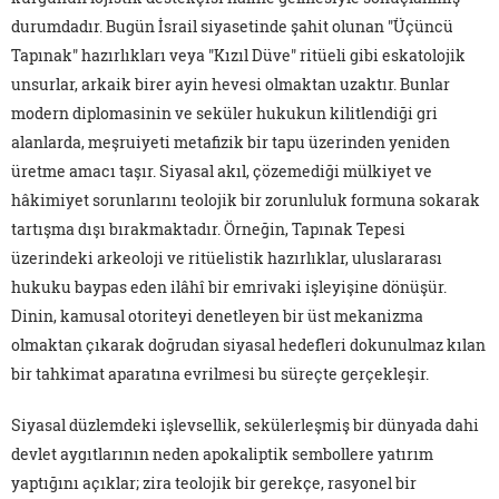
durumdadır. Bugün İsrail siyasetinde şahit olunan "Üçüncü
Tapınak" hazırlıkları veya "Kızıl Düve" ritüeli gibi eskatolojik
unsurlar, arkaik birer ayin hevesi olmaktan uzaktır. Bunlar
modern diplomasinin ve seküler hukukun kilitlendiği gri
alanlarda, meşruiyeti metafizik bir tapu üzerinden yeniden
üretme amacı taşır. Siyasal akıl, çözemediği mülkiyet ve
hâkimiyet sorunlarını teolojik bir zorunluluk formuna sokarak
tartışma dışı bırakmaktadır. Örneğin, Tapınak Tepesi
üzerindeki arkeoloji ve ritüelistik hazırlıklar, uluslararası
hukuku baypas eden ilâhî bir emrivaki işleyişine dönüşür.
Dinin, kamusal otoriteyi denetleyen bir üst mekanizma
olmaktan çıkarak doğrudan siyasal hedefleri dokunulmaz kılan
bir tahkimat aparatına evrilmesi bu süreçte gerçekleşir.
Siyasal düzlemdeki işlevsellik, sekülerleşmiş bir dünyada dahi
devlet aygıtlarının neden apokaliptik sembollere yatırım
yaptığını açıklar; zira teolojik bir gerekçe, rasyonel bir