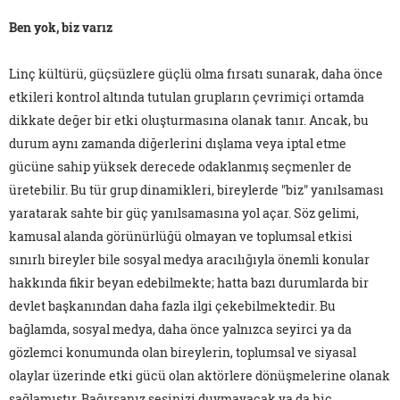
Ben yok, biz varız
Linç kültürü, güçsüzlere güçlü olma fırsatı sunarak, daha önce
etkileri kontrol altında tutulan grupların çevrimiçi ortamda
dikkate değer bir etki oluşturmasına olanak tanır. Ancak, bu
durum aynı zamanda diğerlerini dışlama veya iptal etme
gücüne sahip yüksek derecede odaklanmış seçmenler de
üretebilir. Bu tür grup dinamikleri, bireylerde "biz" yanılsaması
yaratarak sahte bir güç yanılsamasına yol açar. Söz gelimi,
kamusal alanda görünürlüğü olmayan ve toplumsal etkisi
sınırlı bireyler bile sosyal medya aracılığıyla önemli konular
hakkında fikir beyan edebilmekte; hatta bazı durumlarda bir
devlet başkanından daha fazla ilgi çekebilmektedir. Bu
bağlamda, sosyal medya, daha önce yalnızca seyirci ya da
gözlemci konumunda olan bireylerin, toplumsal ve siyasal
olaylar üzerinde etki gücü olan aktörlere dönüşmelerine olanak
sağlamıştır. Bağırsanız sesinizi duymayacak ya da hiç