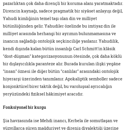
pazarlıktan çok daha dirençli bir koruma alanı yaratmaktadır.
Direncin kaynağı, sadece pragmatik bir siyâset anlayışı değil,
Yahudi kimliğinin temel taşı olan din ve milliyet
bütünlüğünden gelir. Yahudiler özelinde bu imtiyaz din ile
milliyet arasında herhangi bir ayrımın bulunmamasına ve
inancın sağladığı ontolojik seçkinciliğe yaslanır. Yahudilik,
kendi dışında kalan bütün insanlığı Carl Schmitt'in klâsik
"dost-düşman" kategorizasyonunun ötesinde, çok daha köklü
bir dışlayıcılıkla paranteze alır. Burada kurulan ilişki yegâne
"insan" öznesi ile diğer bütün "canlılar" arasındaki ontolojik
hiyerarşi üzerinden tanımlanır. Apokaliptik semboller sadece
konjonktürel birer taktik değil, bu varoluşsal ayrıcalığın
yeryüzündeki fiziksel hâkimiyet aracıdır.
Fonksiyonel bir kurgu
Şia havzasında ise Mehdi inancı, Kerbela ile somutlaşan ve
yüzyıllarca süren mağduriyet ve direniş diyalektiği üzerine