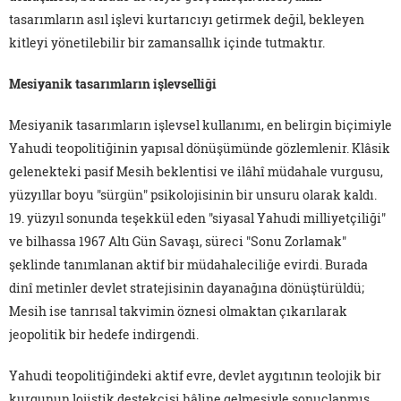
tasarımların asıl işlevi kurtarıcıyı getirmek değil, bekleyen
kitleyi yönetilebilir bir zamansallık içinde tutmaktır.
Mesiyanik tasarımların işlevselliği
Mesiyanik tasarımların işlevsel kullanımı, en belirgin biçimiyle
Yahudi teopolitiğinin yapısal dönüşümünde gözlemlenir. Klâsik
gelenekteki pasif Mesih beklentisi ve ilâhî müdahale vurgusu,
yüzyıllar boyu "sürgün" psikolojisinin bir unsuru olarak kaldı.
19. yüzyıl sonunda teşekkül eden "siyasal Yahudi milliyetçiliği"
ve bilhassa 1967 Altı Gün Savaşı, süreci "Sonu Zorlamak"
şeklinde tanımlanan aktif bir müdahaleciliğe evirdi. Burada
dinî metinler devlet stratejisinin dayanağına dönüştürüldü;
Mesih ise tanrısal takvimin öznesi olmaktan çıkarılarak
jeopolitik bir hedefe indirgendi.
Yahudi teopolitiğindeki aktif evre, devlet aygıtının teolojik bir
kurgunun lojistik destekçisi hâline gelmesiyle sonuçlanmış