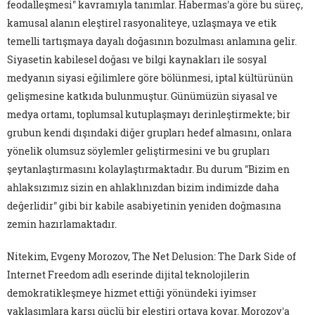
feodalleşmesi" kavramıyla tanımlar. Habermas'a göre bu süreç,
kamusal alanın eleştirel rasyonaliteye, uzlaşmaya ve etik
temelli tartışmaya dayalı doğasının bozulması anlamına gelir.
Siyasetin kabilesel doğası ve bilgi kaynakları ile sosyal
medyanın siyasi eğilimlere göre bölünmesi, iptal kültürünün
gelişmesine katkıda bulunmuştur. Günümüzün siyasal ve
medya ortamı, toplumsal kutuplaşmayı derinleştirmekte; bir
grubun kendi dışındaki diğer grupları hedef almasını, onlara
yönelik olumsuz söylemler geliştirmesini ve bu grupları
şeytanlaştırmasını kolaylaştırmaktadır. Bu durum "Bizim en
ahlaksızımız sizin en ahlaklınızdan bizim indimizde daha
değerlidir" gibi bir kabile asabiyetinin yeniden doğmasına
zemin hazırlamaktadır.
Nitekim, Evgeny Morozov, The Net Delusion: The Dark Side of
Internet Freedom adlı eserinde dijital teknolojilerin
demokratikleşmeye hizmet ettiği yönündeki iyimser
yaklaşımlara karşı güçlü bir eleştiri ortaya koyar. Morozov'a