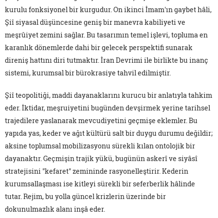
kurulu fonksiyonel bir kurgudur. On ikinci İmam'ın gaybet hâli,
Şiî siyasal düşüncesine geniş bir manevra kabiliyeti ve
meşrûiyet zemini sağlar. Bu tasarımın temel işlevi, topluma en
karanlık dönemlerde dahi bir gelecek perspektifi sunarak
direniş hattını diri tutmaktır. İran Devrimi ile birlikte bu inanç
sistemi, kurumsal bir bürokrasiye tahvil edilmiştir.
Şiî teopolitiği, maddi dayanaklarını kurucu bir anlatıyla tahkim
eder. İktidar, meşruiyetini bugünden devşirmek yerine tarihsel
trajedilere yaslanarak mevcudiyetini geçmişe eklemler. Bu
yapıda yas, keder ve ağıt kültürü salt bir duygu durumu değildir;
aksine toplumsal mobilizasyonu sürekli kılan ontolojik bir
dayanaktır. Geçmişin trajik yükü, bugünün askerî ve siyâsî
stratejisini "kefaret" zemininde rasyonelleştirir. Kederin
kurumsallaşması ise kitleyi sürekli bir seferberlik hâlinde
tutar. Rejim, bu yolla güncel krizlerin üzerinde bir
dokunulmazlık alanı inşâ eder.