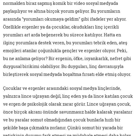
normalden biraz sapmış komik bir video sosyal medyada
paylaşılıyor ve altına birçok yorum geliyor. Bu yorumların
arasında "yorumları okumaya geldim" gibi ifadeler yer alıyor.
Özellikle ergenler ya da çocuklar, okudukları linç içerikli
yorumları art arda beğenerek bu sürece katılıyor. Hatta en
ilginç yorumlara destek veren, bu yorumları tebrik eden, ateş
emojileri atanlar çoğunlukla gençler ve ergenler oluyor. Peki,
bu ne anlama geliyor? Bir ergenin, öfke, isyankarlık, nefret gibi
duygusal birikimi olabiliyor. Bu duyguları, linç davranışıyla
birleştirerek sosyal medyada boşaltma fırsatı elde etmiş oluyor.
Çocuklar ve ergenler arasındaki sosyal medya linçlerinde,
yalnızca lince uğrayan değil, linç eden ya da lince katılan çocuk
ve ergen de psikolojik olarak zarar görür. Lince uğrayan çocuk,
önce birçok akranı önünde savunmasız halde kalarak yaralanır
ve bu yaralar somut olmadığından çocuk bunlarla hızlı bir
şekilde başa çıkmakta zorlanır. Çünkü somut bir yarada bir
yetişkinin durumu fark etmesi ve müdahale etmesi daha kolay