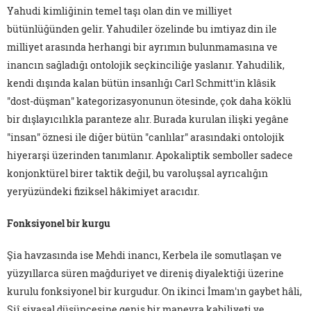
Yahudi kimliğinin temel taşı olan din ve milliyet
bütünlüğünden gelir. Yahudiler özelinde bu imtiyaz din ile
milliyet arasında herhangi bir ayrımın bulunmamasına ve
inancın sağladığı ontolojik seçkinciliğe yaslanır. Yahudilik,
kendi dışında kalan bütün insanlığı Carl Schmitt'in klâsik
"dost-düşman" kategorizasyonunun ötesinde, çok daha köklü
bir dışlayıcılıkla paranteze alır. Burada kurulan ilişki yegâne
"insan" öznesi ile diğer bütün "canlılar" arasındaki ontolojik
hiyerarşi üzerinden tanımlanır. Apokaliptik semboller sadece
konjonktürel birer taktik değil, bu varoluşsal ayrıcalığın
yeryüzündeki fiziksel hâkimiyet aracıdır.
Fonksiyonel bir kurgu
Şia havzasında ise Mehdi inancı, Kerbela ile somutlaşan ve
yüzyıllarca süren mağduriyet ve direniş diyalektiği üzerine
kurulu fonksiyonel bir kurgudur. On ikinci İmam'ın gaybet hâli,
Şiî siyasal düşüncesine geniş bir manevra kabiliyeti ve