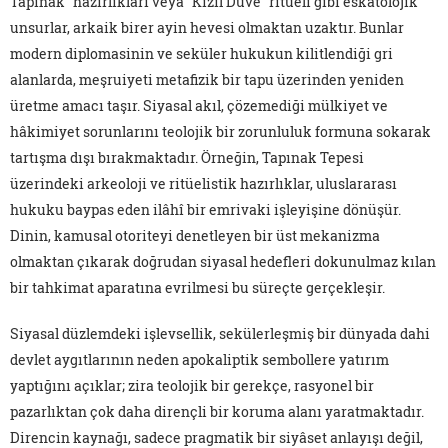
Tapınak" hazırlıkları veya "Kızıl Düve" ritüeli gibi eskatolojik
unsurlar, arkaik birer ayin hevesi olmaktan uzaktır. Bunlar
modern diplomasinin ve seküler hukukun kilitlendiği gri
alanlarda, meşruiyeti metafizik bir tapu üzerinden yeniden
üretme amacı taşır. Siyasal akıl, çözemediği mülkiyet ve
hâkimiyet sorunlarını teolojik bir zorunluluk formuna sokarak
tartışma dışı bırakmaktadır. Örneğin, Tapınak Tepesi
üzerindeki arkeoloji ve ritüelistik hazırlıklar, uluslararası
hukuku baypas eden ilâhî bir emrivaki işleyişine dönüşür.
Dinin, kamusal otoriteyi denetleyen bir üst mekanizma
olmaktan çıkarak doğrudan siyasal hedefleri dokunulmaz kılan
bir tahkimat aparatına evrilmesi bu süreçte gerçekleşir.
Siyasal düzlemdeki işlevsellik, sekülerleşmiş bir dünyada dahi
devlet aygıtlarının neden apokaliptik sembollere yatırım
yaptığını açıklar; zira teolojik bir gerekçe, rasyonel bir
pazarlıktan çok daha dirençli bir koruma alanı yaratmaktadır.
Direncin kaynağı, sadece pragmatik bir siyâset anlayışı değil,