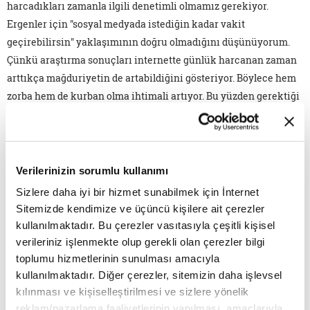
harcadıkları zamanla ilgili denetimli olmamız gerekiyor.
Ergenler için "sosyal medyada istediğin kadar vakit
geçirebilirsin" yaklaşımının doğru olmadığını düşünüyorum.
Çünkü araştırma sonuçları internette günlük harcanan zaman
arttıkça mağduriyetin de artabildiğini gösteriyor. Böylece hem
zorba hem de kurban olma ihtimali artıyor. Bu yüzden gerektiği
kadar dijital ortam, gerektiği kadar da gerçek sosyal ortam, aile
vakitleri, doğada olmayla dengenin mutlaka sağlanması
gerekiyor.
Verilerinizin sorumlu kullanımı
Sosyal medya kullanma izni verilen ergenlere linç davranışı
Sizlere daha iyi bir hizmet sunabilmek için İnternet
hakkında bilgilendirme yapmakta fayda var. Çocuklara ve
Sitemizde kendimize ve üçüncü kişilere ait çerezler
ergenlere sosyal medyada yazdıkları yazıyı, çektikleri bir
kullanılmaktadır. Bu çerezler vasıtasıyla çeşitli kişisel
videoyu ya da fotoğrafı paylaş düğmesine basmadan önce
verileriniz işlenmekte olup gerekli olan çerezler bilgi
kendilerine birkaç dakikalık zaman vererek bu paylaşım
toplumu hizmetlerinin sunulması amacıyla
üzerine düşünmelerinin iyi olabileceğini söyleyebiliriz. "Bunu
kullanılmaktadır. Diğer çerezler, sitemizin daha işlevsel
gerçekten paylaşmalı mıyım?", "Bunu paylaşmanın bana bir
kılınması ve kişiselleştirilmesi ve sizlere yönelik
zararı dokunur mu?" gibi soruları kendilerine sormalarını
reklam/pazarlama faaliyetlerinin yapılması, amaçlarıyla