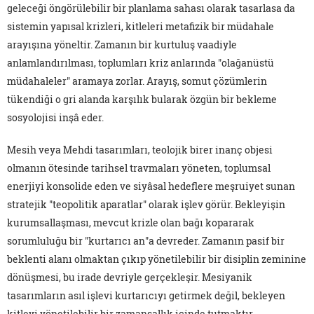
geleceği öngörülebilir bir planlama sahası olarak tasarlasa da
sistemin yapısal krizleri, kitleleri metafizik bir müdahale
arayışına yöneltir. Zamanın bir kurtuluş vaadiyle
anlamlandırılması, toplumları kriz anlarında "olağanüstü
müdahaleler" aramaya zorlar. Arayış, somut çözümlerin
tükendiği o gri alanda karşılık bularak özgün bir bekleme
sosyolojisi inşâ eder.
Mesih veya Mehdi tasarımları, teolojik birer inanç objesi
olmanın ötesinde tarihsel travmaları yöneten, toplumsal
enerjiyi konsolide eden ve siyâsal hedeflere meşruiyet sunan
stratejik "teopolitik aparatlar" olarak işlev görür. Bekleyişin
kurumsallaşması, mevcut krizle olan bağı kopararak
sorumluluğu bir "kurtarıcı an"a devreder. Zamanın pasif bir
beklenti alanı olmaktan çıkıp yönetilebilir bir disiplin zeminine
dönüşmesi, bu irade devriyle gerçekleşir. Mesiyanik
tasarımların asıl işlevi kurtarıcıyı getirmek değil, bekleyen
kitleyi yönetilebilir bir zamansallık içinde tutmaktır.