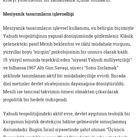
Mesiyanik tasarımların işlevselliği
Mesiyanik tasarımların işlevsel kullanımı, en belirgin biçimiyle
Yahudi teopolitiğinin yapısal dönüşümünde gözlemlenir. Klâsik
gelenekteki pasif Mesih beklentisi ve ilâhî müdahale vurgusu,
yüzyıllar boyu "sürgün" psikolojisinin bir unsuru olarak kaldı.
19. yüzyıl sonunda teşekkül eden "siyasal Yahudi milliyetçiliği"
ve bilhassa 1967 Altı Gün Savaşı, süreci "Sonu Zorlamak"
şeklinde tanımlanan aktif bir müdahaleciliğe evirdi. Burada
dinî metinler devlet stratejisinin dayanağına dönüştürüldü;
Mesih ise tanrısal takvimin öznesi olmaktan çıkarılarak
jeopolitik bir hedefe indirgendi.
Yahudi teopolitiğindeki aktif evre, devlet aygıtının teolojik bir
kurgunun lojistik destekçisi hâline gelmesiyle sonuçlanmış
durumdadır. Bugün İsrail siyasetinde şahit olunan "Üçüncü