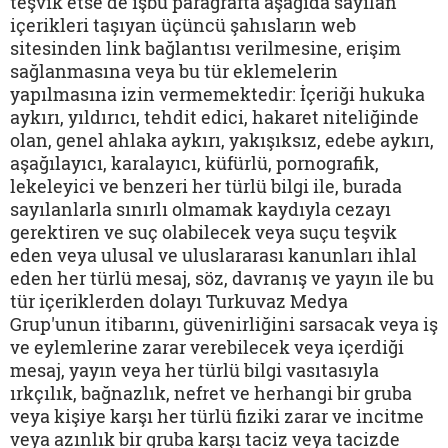
teşvik etse de işbu paragrafta aşağıda sayılan
içerikleri taşıyan üçüncü şahısların web
sitesinden link bağlantısı verilmesine, erişim
sağlanmasına veya bu tür eklemelerin
yapılmasına izin vermemektedir: İçeriği hukuka
aykırı, yıldırıcı, tehdit edici, hakaret niteliğinde
olan, genel ahlaka aykırı, yakışıksız, edebe aykırı,
aşağılayıcı, karalayıcı, küfürlü, pornografik,
lekeleyici ve benzeri her türlü bilgi ile, burada
sayılanlarla sınırlı olmamak kaydıyla cezayı
gerektiren ve suç olabilecek veya suçu teşvik
eden veya ulusal ve uluslararası kanunları ihlal
eden her türlü mesaj, söz, davranış ve yayın ile bu
tür içeriklerden dolayı Turkuvaz Medya
Grup'unun itibarını, güvenirliğini sarsacak veya iş
ve eylemlerine zarar verebilecek veya içerdiği
mesaj, yayın veya her türlü bilgi vasıtasıyla
ırkçılık, bağnazlık, nefret ve herhangi bir gruba
veya kişiye karşı her türlü fiziki zarar ve incitme
veya azınlık bir gruba karşı taciz veya tacizde