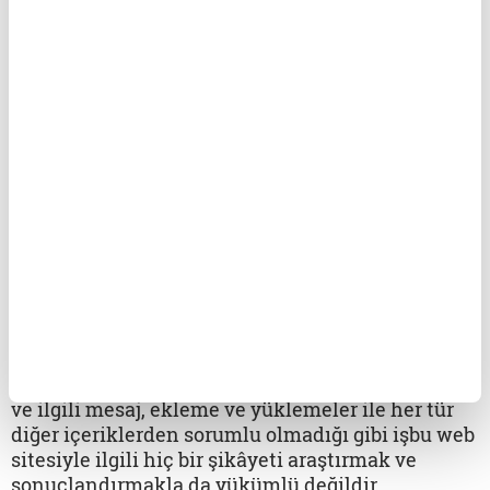
Turkuvaz Medya Grup, kullanıcıların bıraktığı
mesajları, eklemeleri ve yüklemeleri herhangi bir
gerekçe göstermeden değiştirme, kaldırma ve
kısıtlama hakkını saklı tutmakla birlikte,
kullanıcılar, kanunun gerektirdiği veya
mahkemelerin veya kamu kurumlarının talep
ettiği bilgilerin Turkuvaz Medya Grup tarafından
ilgili kurum ve mercilere verilmesini veya
kamuya ifşa edilmesini de kabul etmiş sayılırlar
İşbu web sitesinde yayınlanan her türlü kullanıcı
mesajları, yayınlar ve benzeri eklemeler ilgili
kişinin kendi görüşlerini yansıtmakta olup,
Turkuvaz Medya Grup bu tür görüş ve fikirlerden
ve ilgili mesaj, ekleme ve yüklemeler ile her tür
diğer içeriklerden sorumlu olmadığı gibi işbu web
sitesiyle ilgili hiç bir şikâyeti araştırmak ve
sonuçlandırmakla da yükümlü değildir.