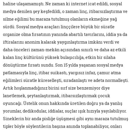
haline ulaşamamıştı. Ne zaman ki internet icat edildi, sosyal
medya denilen şey keşfedildi, o zaman linç, itibarsızlaştırma ve
silme eğilimi bu maraza tutulmuş olanların ekmeğine yağ
sürdü. Sosyal medya araçları linççilere büyük bir süratle
organize olma fırsatının yanında abartılı tavırlarını, iddia ya da
iftiralarını anonim kalarak yaygınlaştırma imkânı verdi ve
daha önceleri zaman-mekân açısından sınırlı ve daha az etkili
kalan linç kültürünü yüksek bulaşıcılığa, etkin bir silaha
dönüştürme fırsatı sundu. Son 15 yılda yaşanan sosyal medya
patlamasıyla linç, itibar suikastı, yargısız infaz, çamur atma
eğilimleri süratle küreselleşti, sıradanlaştı ve adeta normalleşti.
Artık hoşlanmadığınız birini sırf size benzemiyor diye
lanetlemek, şeytanlaştırmak, itibarsızlaştırmak çocuk
oyuncağı. Üstelik onun hakkında üretilen doğru ya da yanlış
yorumlar, dedikodular, iddialar, suçlar ışık hızıyla yayılabiliyor.
Sineklerin bir anda pisliğe üşüşmesi gibi aynı maraza tutulmuş
tipler böyle söylentilerin başına anında toplanabiliyor, onları