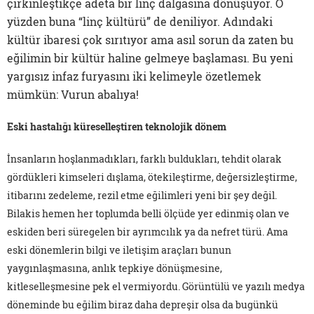
çirkinleştikçe adeta bir linç dalgasına dönüşüyor. O
yüzden buna “linç kültürü” de deniliyor. Adındaki
kültür ibaresi çok sırıtıyor ama asıl sorun da zaten bu
eğilimin bir kültür haline gelmeye başlaması. Bu yeni
yargısız infaz furyasını iki kelimeyle özetlemek
mümkün: Vurun abalıya!
Eski hastalığı küreselleştiren teknolojik dönem
İnsanların hoşlanmadıkları, farklı buldukları, tehdit olarak
gördükleri kimseleri dışlama, ötekileştirme, değersizleştirme,
itibarını zedeleme, rezil etme eğilimleri yeni bir şey değil.
Bilakis hemen her toplumda belli ölçüde yer edinmiş olan ve
eskiden beri süregelen bir ayrımcılık ya da nefret türü. Ama
eski dönemlerin bilgi ve iletişim araçları bunun
yaygınlaşmasına, anlık tepkiye dönüşmesine,
kitleselleşmesine pek el vermiyordu. Görüntülü ve yazılı medya
döneminde bu eğilim biraz daha depreşir olsa da bugünkü