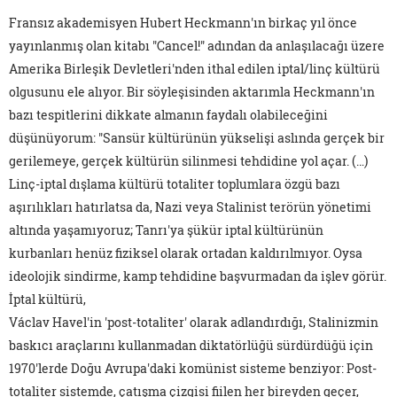
Fransız akademisyen Hubert Heckmann'ın birkaç yıl önce
yayınlanmış olan kitabı "Cancel!" adından da anlaşılacağı üzere
Amerika Birleşik Devletleri'nden ithal edilen iptal/linç kültürü
olgusunu ele alıyor. Bir söyleşisinden aktarımla Heckmann'ın
bazı tespitlerini dikkate almanın faydalı olabileceğini
düşünüyorum: "Sansür kültürünün yükselişi aslında gerçek bir
gerilemeye, gerçek kültürün silinmesi tehdidine yol açar. (…)
Linç-iptal dışlama kültürü totaliter toplumlara özgü bazı
aşırılıkları hatırlatsa da, Nazi veya Stalinist terörün yönetimi
altında yaşamıyoruz; Tanrı'ya şükür iptal kültürünün
kurbanları henüz fiziksel olarak ortadan kaldırılmıyor. Oysa
ideolojik sindirme, kamp tehdidine başvurmadan da işlev görür.
İptal kültürü,
Václav Havel'in 'post-totaliter' olarak adlandırdığı, Stalinizmin
baskıcı araçlarını kullanmadan diktatörlüğü sürdürdüğü için
1970'lerde Doğu Avrupa'daki komünist sisteme benziyor: Post-
totaliter sistemde, çatışma çizgisi fiilen her bireyden geçer,