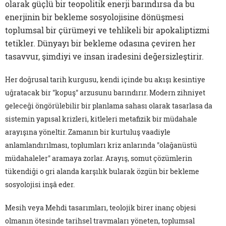
olarak güçlü bir teopolitik enerji barındırsa da bu
enerjinin bir bekleme sosyolojisine dönüşmesi
toplumsal bir çürümeyi ve tehlikeli bir apokaliptizmi
tetikler. Dünyayı bir bekleme odasına çeviren her
tasavvur, şimdiyi ve insan iradesini değersizleştirir.
Her doğrusal tarih kurgusu, kendi içinde bu akışı kesintiye
uğratacak bir "kopuş" arzusunu barındırır. Modern zihniyet
geleceği öngörülebilir bir planlama sahası olarak tasarlasa da
sistemin yapısal krizleri, kitleleri metafizik bir müdahale
arayışına yöneltir. Zamanın bir kurtuluş vaadiyle
anlamlandırılması, toplumları kriz anlarında "olağanüstü
müdahaleler" aramaya zorlar. Arayış, somut çözümlerin
tükendiği o gri alanda karşılık bularak özgün bir bekleme
sosyolojisi inşâ eder.
Mesih veya Mehdi tasarımları, teolojik birer inanç objesi
olmanın ötesinde tarihsel travmaları yöneten, toplumsal