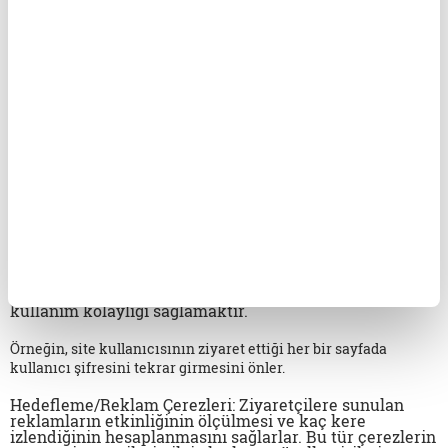
özelliklerini kullanabilmeye, üzerinde gezinti yapabilmeye
olanak verir.
Analitik Çerezler:
İnternet sitesinin kullanım şekli,
ziyaret sıklığı ve sayısı, hakkında bilgi toplayan ve
ziyaretçilerin siteye nasıl geçtiğini gösterirler. Bu tür
çerezlerin kullanım amacı, sitenin işleyiş biçimini
iyileştirerek performans arttırmak ve genel eğilim
yönünü belirlemektir. Ziyaretçi kimliklerinin tespitini
sağlayabilecek verileri içermezler.
Örneğin, gösterilen hata mesajı sayısı veya en çok ziyaret
edilen sayfaları gösterirler.
İşlevsel/Fonksiyonel Çerezler
: Ziyaretçinin site
içerisinde yaptığı seçimleri kaydederek bir sonraki
ziyarette hatırlar. Bu tür çerezlerin amacı ziyaretçilere
kullanım kolaylığı sağlamaktır.
Örneğin, site kullanıcısının ziyaret ettiği her bir sayfada
kullanıcı şifresini tekrar girmesini önler.
Hedefleme/Reklam Çerezleri:
Ziyaretçilere sunulan
reklamların etkinliğinin ölçülmesi ve kaç kere
izlendiğinin hesaplanmasını sağlarlar. Bu tür çerezlerin