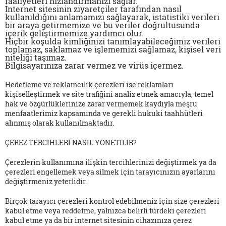
faaliyetleri hızlandırmanızı sağlar.
İnternet sitesinin ziyaretçiler tarafından nasıl
kullanıldığını anlamamızı sağlayarak, istatistiki verileri
bir araya getirmemize ve bu veriler doğrultusunda
içerik geliştirmemize yardımcı olur.
Hiçbir koşulda kimliğinizi tanımlayabileceğimiz verileri
toplamaz, saklamaz ve işlememizi sağlamaz, kişisel veri
niteliği taşımaz.
Bilgisayarınıza zarar vermez ve virüs içermez.
Hedefleme ve reklamcılık çerezleri ise reklamları
kişiselleştirmek ve site trafiğini analiz etmek amacıyla, temel
hak ve özgürlüklerinize zarar vermemek kaydıyla meşru
menfaatlerimiz kapsamında ve gerekli hukuki taahhütleri
alınmış olarak kullanılmaktadır.
ÇEREZ TERCİHLERİ NASIL YÖNETİLİR?
Çerezlerin kullanımına ilişkin tercihlerinizi değiştirmek ya da
çerezleri engellemek veya silmek için tarayıcınızın ayarlarını
değiştirmeniz yeterlidir.
Birçok tarayıcı çerezleri kontrol edebilmeniz için size çerezleri
kabul etme veya reddetme, yalnızca belirli türdeki çerezleri
kabul etme ya da bir internet sitesinin cihazınıza çerez