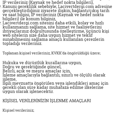
IP verileriniz (Kaynak ve hedef nokta bilgileri),
Kanuni gereklilik sebebiyle; Lacivertdergi.com adresine
gerçekleştirdiğiniz ziyarete ilişkin; bağlantı/çıkış tarih
ve saat bilgisi, IP verileriniz (Kaynak ve hedef nokta
bilgileri) ile konum bilginiz,
Lacivertdergi.com sitesini daha etkili, kolay ve hızlı
kullanmanızı sağlama, site hizmet ve faaliyetlerini
ihtiyaçlarınız doğrultusunda özelleştirme, üçüncü kişi
web sitelerin size daha uygun hizmet ve teklif
sunabilmesini sağlama amaçlı kullanılan çerezlerin
topladığı verileriniz.
Toplanan kişisel verileriniz,
KVKK
'da öngörüldüğü üzere;
Hukuka ve dürüstlük kurallarına uygun,
Doğru ve gerektiğinde güncel,
Belirli, açık ve meşru amaçlar için,
İşleme amaçlarıyla bağlantılı, sınırlı ve ölçülü olarak
işleme,
İlgili mevzuatta öngörülen veya işlendikleri amaç için
gerekli olan süre kadar muhafaza edilme ilkelerine
uygun olarak işlenecektir.
KİŞİSEL VERİLERİNİZİN İŞLENME AMAÇLARI
Kişisel verileriniz;