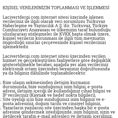
KİŞİSEL VERİLERİNİZİN TOPLANMASI VE İŞLENMESİ
Lacivertdergi.com internet sitesi üzerinde işlenen
verileriniz ile ilgili olarak veri sorumlusu
Turkuvaz
Haberleşme ve Yayıncılık A.Ş.
'dir.
Turkuvaz
, Türkiye
Cumhuriyeti Anayasası ve ülkemizin taraf bulunduğu
uluslararası sözleşmeler ile
KVKK
başta olmak üzere,
kişisel verilerin korunması ile ilgili tüm mevzuatın
öngördüğü sınırlar çerçevesinde kişisel verilerinizi
işlemektedir.
Lacivertdergi.com internet sitesi üzerinden verilen
hizmet ve gerçekleştirilen faaliyetlere göre değişiklik
gösterebilmekle beraber, aşağıda yer alan verileriniz
elektronik ortam üzerinden beyanınız doğrultusunda
ya da bilginiz dâhilinde toplanabilecektir:
Bize ulaşın sekmesinden iletişim kurmanız
durumunda; bize sunduğunuz isim bilgisi, e-posta
adresi, iletişim içeriği ile kullandığınız cihaz bilgisi ve
IP verileriniz (Kaynak ve hedef nokta bilgileri),
Site üyeliği için bize sunduğunuz isim bilginiz ve e-
posta adresiniz, doğum tarihi ve cinsiyet bilginiz,
Yazarların yazılarını site üzerinden başka bir e-posta
adresine göndermek istediğinizde; isim bilginiz, sizin ve
iletilecek tarafın e-mail adresleri ve iletişim içeriğiniz,