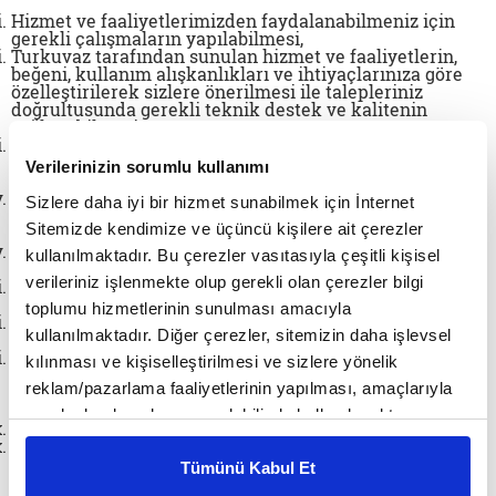
Hizmet ve faaliyetlerimizden faydalanabilmeniz için
gerekli çalışmaların yapılabilmesi,
Turkuvaz
tarafından sunulan hizmet ve faaliyetlerin,
beğeni, kullanım alışkanlıkları ve ihtiyaçlarınıza göre
özelleştirilerek sizlere önerilmesi ile talepleriniz
doğrultusunda gerekli teknik destek ve kalitenin
sağlanabilmesi,
Yeni hizmet ve faaliyetlerimizden sizleri haberdar
edebilmek, bu doğrultuda size en uygun ürün ve
Verilerinizin sorumlu kullanımı
hizmetin sağlanabilmesi,
Hizmet ve faaliyetlerimizin, gerekli ölçümler yapılarak
Sizlere daha iyi bir hizmet sunabilmek için İnternet
geliştirilebilmesi, iyileştirilebilmesi ve
Sitemizde kendimize ve üçüncü kişilere ait çerezler
yaygınlaştırılabilmesi,
Sosyal ağlar ile sitenin ilişkilendirilmesini sağlayarak,
kullanılmaktadır. Bu çerezler vasıtasıyla çeşitli kişisel
hızlı ve engelsiz paylaşım yapmanızın sağlanabilmesi,
verileriniz işlenmekte olup gerekli olan çerezler bilgi
Hizmet ve faaliyetlerimize ilişkin her türlü soru ve
şikâyetinize cevap verilebilmesi,
toplumu hizmetlerinin sunulması amacıyla
Veri güvenliği kapsamında tüm gerekli teknik ve idari
kullanılmaktadır. Diğer çerezler, sitemizin daha işlevsel
tedbirlerin alınabilmesi,
Düzenleyici ve denetleyici kurumlarla, resmi
kılınması ve kişiselleştirilmesi ve sizlere yönelik
mercilerin talep ve denetimleri doğrultusunda gerekli
reklam/pazarlama faaliyetlerinin yapılması, amaçlarıyla
bilgilerin temin edilebilmesi ve idari operasyonların
yürütülebilmesi,
sınırlı olarak açık rızanız dahilinde kullanılacaktır.
Müşteri memnuniyetinin ölçülebilmesi,
Çerezlere ilişkin tercihlerinizi çerez paneli vasıtasıyla
Çevrimiçi ziyaretçi verilerinin ilgili mevzuat uyarınca
işlenmesi gibi yasal düzenlemelerin öngördüğü ve
belirleyebilirsiniz. Çerezlere ilişkin detaylı bilgi için
Tümünü Kabul Et
zorunlu kıldığı şekilde hukuki yükümlülüklerimizin
Ayarlar butonuna tıklayabilir,
Çerez Bilgilendirme