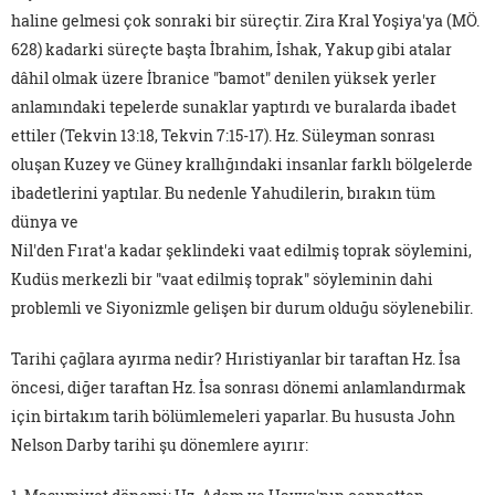
haline gelmesi çok sonraki bir süreçtir. Zira Kral Yoşiya'ya (MÖ.
628) kadarki süreçte başta İbrahim, İshak, Yakup gibi atalar
dâhil olmak üzere İbranice "bamot" denilen yüksek yerler
anlamındaki tepelerde sunaklar yaptırdı ve buralarda ibadet
ettiler (Tekvin 13:18, Tekvin 7:15-17). Hz. Süleyman sonrası
oluşan Kuzey ve Güney krallığındaki insanlar farklı bölgelerde
ibadetlerini yaptılar. Bu nedenle Yahudilerin, bırakın tüm
dünya ve
Nil'den Fırat'a kadar şeklindeki vaat edilmiş toprak söylemini,
Kudüs merkezli bir "vaat edilmiş toprak" söyleminin dahi
problemli ve Siyonizmle gelişen bir durum olduğu söylenebilir.
Tarihi çağlara ayırma nedir? Hıristiyanlar bir taraftan Hz. İsa
öncesi, diğer taraftan Hz. İsa sonrası dönemi anlamlandırmak
için birtakım tarih bölümlemeleri yaparlar. Bu hususta John
Nelson Darby tarihi şu dönemlere ayırır: