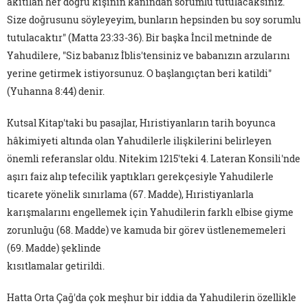
akıtılan her doğru kişinin kanından sorumlu tutulacaksınız.
Size doğrusunu söyleyeyim, bunların hepsinden bu soy sorumlu
tutulacaktır" (Matta 23:33-36). Bir başka İncil metninde de
Yahudilere, "Siz babanız İblis'tensiniz ve babanızın arzularını
yerine getirmek istiyorsunuz. O başlangıçtan beri katildi"
(Yuhanna 8:44) denir.
Kutsal Kitap'taki bu pasajlar, Hıristiyanların tarih boyunca
hâkimiyeti altında olan Yahudilerle ilişkilerini belirleyen
önemli referanslar oldu. Nitekim 1215'teki 4. Lateran Konsili'nde
aşırı faiz alıp tefecilik yaptıkları gerekçesiyle Yahudilerle
ticarete yönelik sınırlama (67. Madde), Hıristiyanlarla
karışmalarını engellemek için Yahudilerin farklı elbise giyme
zorunluğu (68. Madde) ve kamuda bir görev üstlenememeleri
(69. Madde) şeklinde
kısıtlamalar getirildi.
Hatta Orta Çağ'da çok meşhur bir iddia da Yahudilerin özellikle