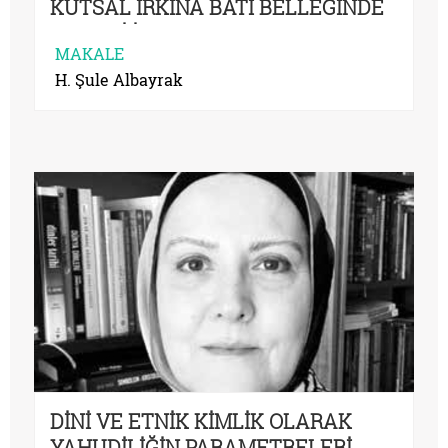
KUTSAL IRKINA BATI BELLEĞİNDE
YAHUDİ İMAJININ SERENCAMI
MAKALE
H. Şule Albayrak
DİNİ VE ETNİK KİMLİK OLARAK
YAHUDİLİĞİN PARAMETRELERİ