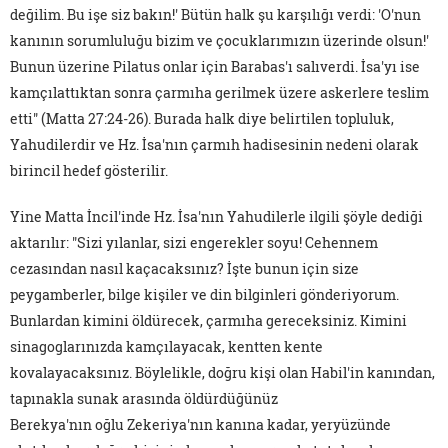
değilim. Bu işe siz bakın!' Bütün halk şu karşılığı verdi: 'O'nun
kanının sorumluluğu bizim ve çocuklarımızın üzerinde olsun!'
Bunun üzerine Pilatus onlar için Barabas'ı salıverdi. İsa'yı ise
kamçılattıktan sonra çarmıha gerilmek üzere askerlere teslim
etti" (Matta 27:24-26). Burada halk diye belirtilen topluluk,
Yahudilerdir ve Hz. İsa'nın çarmıh hadisesinin nedeni olarak
birincil hedef gösterilir.
Yine Matta İncil'inde Hz. İsa'nın Yahudilerle ilgili şöyle dediği
aktarılır: "Sizi yılanlar, sizi engerekler soyu! Cehennem
cezasından nasıl kaçacaksınız? İşte bunun için size
peygamberler, bilge kişiler ve din bilginleri gönderiyorum.
Bunlardan kimini öldürecek, çarmıha gereceksiniz. Kimini
sinagoglarınızda kamçılayacak, kentten kente
kovalayacaksınız. Böylelikle, doğru kişi olan Habil'in kanından,
tapınakla sunak arasında öldürdüğünüz
Berekya'nın oğlu Zekeriya'nın kanına kadar, yeryüzünde