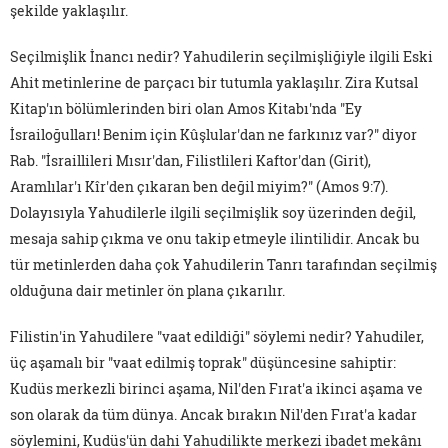
şekilde yaklaşılır.
Seçilmişlik İnancı nedir? Yahudilerin seçilmişliğiyle ilgili Eski
Ahit metinlerine de parçacı bir tutumla yaklaşılır. Zira Kutsal
Kitap'ın bölümlerinden biri olan Amos Kitabı'nda "Ey
İsrailoğulları! Benim için Kûşlular'dan ne farkınız var?" diyor
Rab. "İsraillileri Mısır'dan, Filistlileri Kaftor'dan (Girit),
Aramlılar'ı Kîr'den çıkaran ben değil miyim?" (Amos 9:7).
Dolayısıyla Yahudilerle ilgili seçilmişlik soy üzerinden değil,
mesaja sahip çıkma ve onu takip etmeyle ilintilidir. Ancak bu
tür metinlerden daha çok Yahudilerin Tanrı tarafından seçilmiş
olduğuna dair metinler ön plana çıkarılır.
Filistin'in Yahudilere "vaat edildiği" söylemi nedir? Yahudiler,
üç aşamalı bir "vaat edilmiş toprak" düşüncesine sahiptir:
Kudüs merkezli birinci aşama, Nil'den Fırat'a ikinci aşama ve
son olarak da tüm dünya. Ancak bırakın Nil'den Fırat'a kadar
söylemini, Kudüs'ün dahi Yahudilikte merkezi ibadet mekânı