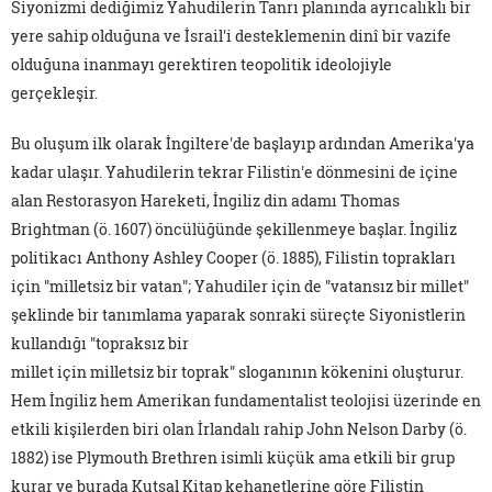
Siyonizmi dediğimiz Yahudilerin Tanrı planında ayrıcalıklı bir
yere sahip olduğuna ve İsrail'i desteklemenin dinî bir vazife
olduğuna inanmayı gerektiren teopolitik ideolojiyle
gerçekleşir.
Bu oluşum ilk olarak İngiltere'de başlayıp ardından Amerika'ya
kadar ulaşır. Yahudilerin tekrar Filistin'e dönmesini de içine
alan Restorasyon Hareketi, İngiliz din adamı Thomas
Brightman (ö. 1607) öncülüğünde şekillenmeye başlar. İngiliz
politikacı Anthony Ashley Cooper (ö. 1885), Filistin toprakları
için "milletsiz bir vatan"; Yahudiler için de "vatansız bir millet"
şeklinde bir tanımlama yaparak sonraki süreçte Siyonistlerin
kullandığı "topraksız bir
millet için milletsiz bir toprak" sloganının kökenini oluşturur.
Hem İngiliz hem Amerikan fundamentalist teolojisi üzerinde en
etkili kişilerden biri olan İrlandalı rahip John Nelson Darby (ö.
1882) ise Plymouth Brethren isimli küçük ama etkili bir grup
kurar ve burada Kutsal Kitap kehanetlerine göre Filistin