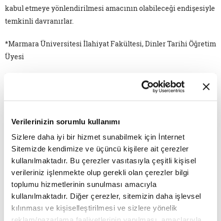
kabul etmeye yönlendirilmesi amacının olabileceği endişesiyle
temkinli davranırlar.
*Marmara Üniversitesi İlahiyat Fakültesi, Dinler Tarihi Öğretim
Üyesi
Verilerinizin sorumlu kullanımı
Sizlere daha iyi bir hizmet sunabilmek için İnternet
Sitemizde kendimize ve üçüncü kişilere ait çerezler
kullanılmaktadır. Bu çerezler vasıtasıyla çeşitli kişisel
verileriniz işlenmekte olup gerekli olan çerezler bilgi
toplumu hizmetlerinin sunulması amacıyla
kullanılmaktadır. Diğer çerezler, sitemizin daha işlevsel
kılınması ve kişiselleştirilmesi ve sizlere yönelik
SIHHATLE İLGİLİ ŞEHİR EFANELERİ
reklam/pazarlama faaliyetlerinin yapılması, amaçlarıyla