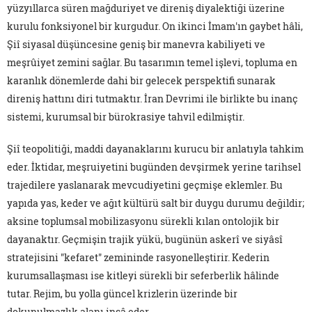
yüzyıllarca süren mağduriyet ve direniş diyalektiği üzerine
kurulu fonksiyonel bir kurgudur. On ikinci İmam'ın gaybet hâli,
Şiî siyasal düşüncesine geniş bir manevra kabiliyeti ve
meşrûiyet zemini sağlar. Bu tasarımın temel işlevi, topluma en
karanlık dönemlerde dahi bir gelecek perspektifi sunarak
direniş hattını diri tutmaktır. İran Devrimi ile birlikte bu inanç
sistemi, kurumsal bir bürokrasiye tahvil edilmiştir.
Şiî teopolitiği, maddi dayanaklarını kurucu bir anlatıyla tahkim
eder. İktidar, meşruiyetini bugünden devşirmek yerine tarihsel
trajedilere yaslanarak mevcudiyetini geçmişe eklemler. Bu
yapıda yas, keder ve ağıt kültürü salt bir duygu durumu değildir;
aksine toplumsal mobilizasyonu sürekli kılan ontolojik bir
dayanaktır. Geçmişin trajik yükü, bugünün askerî ve siyâsî
stratejisini "kefaret" zemininde rasyonelleştirir. Kederin
kurumsallaşması ise kitleyi sürekli bir seferberlik hâlinde
tutar. Rejim, bu yolla güncel krizlerin üzerinde bir
dokunulmazlık alanı inşâ eder.