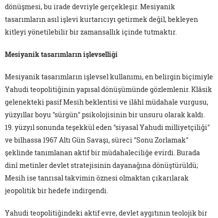
dönüşmesi, bu irade devriyle gerçekleşir. Mesiyanik
tasarımların asıl işlevi kurtarıcıyı getirmek değil, bekleyen
kitleyi yönetilebilir bir zamansallık içinde tutmaktır.
Mesiyanik tasarımların işlevselliği
Mesiyanik tasarımların işlevsel kullanımı, en belirgin biçimiyle
Yahudi teopolitiğinin yapısal dönüşümünde gözlemlenir. Klâsik
gelenekteki pasif Mesih beklentisi ve ilâhî müdahale vurgusu,
yüzyıllar boyu "sürgün" psikolojisinin bir unsuru olarak kaldı.
19. yüzyıl sonunda teşekkül eden "siyasal Yahudi milliyetçiliği"
ve bilhassa 1967 Altı Gün Savaşı, süreci "Sonu Zorlamak"
şeklinde tanımlanan aktif bir müdahaleciliğe evirdi. Burada
dinî metinler devlet stratejisinin dayanağına dönüştürüldü;
Mesih ise tanrısal takvimin öznesi olmaktan çıkarılarak
jeopolitik bir hedefe indirgendi.
Yahudi teopolitiğindeki aktif evre, devlet aygıtının teolojik bir