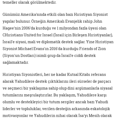
temeller olarak görülmektedir.
Günümüz Amerika'sında etkili olan bazı Hıristiyan Siyonist
yapılar bulunur. Örneğin Amerikalı Evanjelik rahip John
Hagee'nin 2006'da kurduğu ve 1 milyondan fazla üyesi olan
CHıristians United for Israel (İsrail için Birleşen Hıristiyanlar),
İsrail'e siyasi, mali ve diplomatik destek sağlar. Yine Hıristiyan
Siyonist Michael Evans'ın 2016'da kurduğu Friends of Zion
(Siyon'un Dostları) isimli grup da İsrail'e ciddi destek
sağlamaktadır.
Hıristiyan Siyonistleri, her ne kadar Kutsal Kitabı referans
alarak Yahudilere destek çıktıklarını ileri sürseler de parçacı
ve seçmeci bir yaklaşıma sahip olup dini argümanlarla siyasal
tutumlarını meşrulaştırırlar. Bu yaklaşım, Yahudilere karşı
olumlu ve destekleyici bir tutum sergiler ancak bazı Yahudi
liderler ve topluluklar, verilen desteğin arkasında eskatolojik
motivasyonlar ve Yahudilerin nihai olarak İsa'yı Mesih olarak