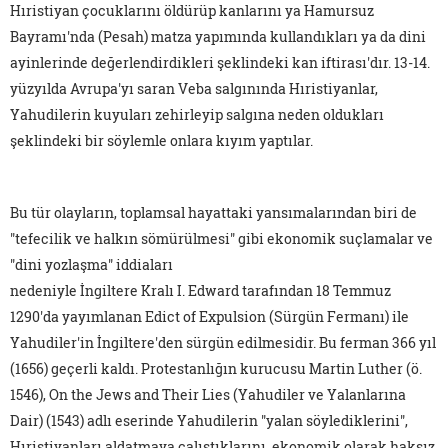
Hıristiyan çocuklarını öldürüp kanlarını ya Hamursuz
Bayramı'nda (Pesah) matza yapımında kullandıkları ya da dini
ayinlerinde değerlendirdikleri şeklindeki kan iftirası'dır. 13-14.
yüzyılda Avrupa'yı saran Veba salgınında Hıristiyanlar,
Yahudilerin kuyuları zehirleyip salgına neden oldukları
şeklindeki bir söylemle onlara kıyım yaptılar.
Bu tür olayların, toplamsal hayattaki yansımalarından biri de
"tefecilik ve halkın sömürülmesi" gibi ekonomik suçlamalar ve
"dini yozlaşma" iddiaları
nedeniyle İngiltere Kralı I. Edward tarafından 18 Temmuz
1290'da yayımlanan Edict of Expulsion (Sürgün Fermanı) ile
Yahudiler'in İngiltere'den sürgün edilmesidir. Bu ferman 366 yıl
(1656) geçerli kaldı. Protestanlığın kurucusu Martin Luther (ö.
1546), On the Jews and Their Lies (Yahudiler ve Yalanlarına
Dair) (1543) adlı eserinde Yahudilerin "yalan söylediklerini",
Hıristiyanları aldatmaya çalıştıklarını, ekonomik olarak haksız