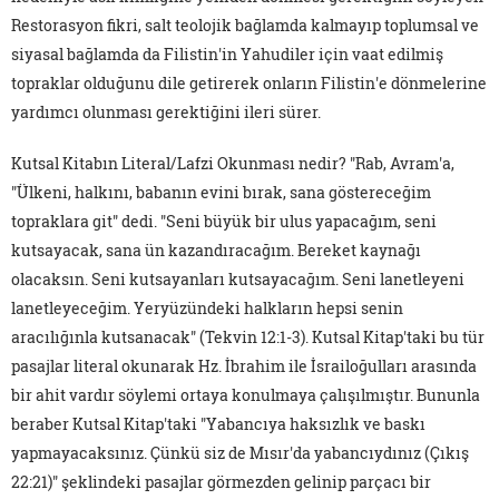
Restorasyon fikri, salt teolojik bağlamda kalmayıp toplumsal ve
siyasal bağlamda da Filistin'in Yahudiler için vaat edilmiş
topraklar olduğunu dile getirerek onların Filistin'e dönmelerine
yardımcı olunması gerektiğini ileri sürer.
Kutsal Kitabın Literal/Lafzi Okunması nedir? "Rab, Avram'a,
"Ülkeni, halkını, babanın evini bırak, sana göstereceğim
topraklara git" dedi. "Seni büyük bir ulus yapacağım, seni
kutsayacak, sana ün kazandıracağım. Bereket kaynağı
olacaksın. Seni kutsayanları kutsayacağım. Seni lanetleyeni
lanetleyeceğim. Yeryüzündeki halkların hepsi senin
aracılığınla kutsanacak" (Tekvin 12:1-3). Kutsal Kitap'taki bu tür
pasajlar literal okunarak Hz. İbrahim ile İsrailoğulları arasında
bir ahit vardır söylemi ortaya konulmaya çalışılmıştır. Bununla
beraber Kutsal Kitap'taki "Yabancıya haksızlık ve baskı
yapmayacaksınız. Çünkü siz de Mısır'da yabancıydınız (Çıkış
22:21)" şeklindeki pasajlar görmezden gelinip parçacı bir