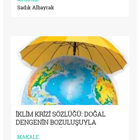
Sadık Albayrak
İKLİM KRİZİ SÖZLÜĞÜ: DOĞAL
DENGENİN BOZULUŞUYLA
HAYATIMIZA GİREN YENİ
MAKALE
KAVRAMLAR