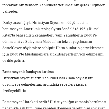
topraklarının yeniden Yahudilere verilmesinin gerekliliğinden
bahseder.
Darby aracılığıyla Hıristiyan Siyonizmi düşüncesini
benimseyen Amerikalı teolog Cyrus Scofield (ö. 1921), Kutsal
Kitap'ta bahsedilen kehanetleri, yani Yahudilerin Kudüs'e
dönmesini ve Süleyman Mabedi'nin tekrar yapılmasını
destekleyen söylemlere sahiptir. Hatta bunların gerçekleşmesi
için Kudüs'te Müslümanlara ait kutsal yerlerin yok edilmesini
de dile getirir.
Restorasyonla başlayan kırılma
Hıristiyan Siyonistlerin Yahudiler hakkında böylesi bir
düşünceye gelmelerinin ardındaki sebepleri kısaca
özetleyebiliriz.
Restorasyon Hareketi nedir? Hıristiyanlığın zamanla bozulması
nedeniyle aslî kimliğine yeniden dönmesi gerektiğini söyleyen