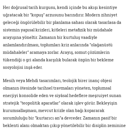
Her doğrusal tarih kurgusu, kendi içinde bu akışı kesintiye
uğratacak bir "kopuş" arzusunu barındırır. Modern zihniyet
geleceği öngörülebilir bir planlama sahası olarak tasarlasa da
sistemin yapısal krizleri, kitleleri metafizik bir müdahale
arayışına yöneltir. Zamanın bir kurtuluş vaadiyle
anlamlandırılması, toplumları kriz anlarında "olağanüstü
müdahaleler" aramaya zorlar. Arayış, somut çözümlerin
tükendiği o gri alanda karşılık bularak özgün bir bekleme
sosyolojisi inşâ eder.
Mesih veya Mehdi tasarımları, teolojik birer inanç objesi
olmanın ötesinde tarihsel travmaları yöneten, toplumsal
enerjiyi konsolide eden ve siyâsal hedeflere meşruiyet sunan
stratejik "teopolitik aparatlar" olarak işlev görür. Bekleyişin
kurumsallaşması, mevcut krizle olan bağı kopararak
sorumluluğu bir "kurtarıcı an"a devreder. Zamanın pasif bir
beklenti alanı olmaktan çıkıp yönetilebilir bir disiplin zeminine