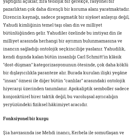
yaptığını açıklar; zira teolojik bir gerekçe, rasyonel bir
pazarlıktan çok daha dirençli bir koruma alanı yaratmaktadır.
Direncin kaynağı, sadece pragmatik bir siyâset anlayışı değil,
Yahudi kimliğinin temel taşı olan din ve milliyet
bütünlüğünden gelir. Yahudiler özelinde bu imtiyaz din ile
milliyet arasında herhangi bir ayrımın bulunmamasına ve
inancın sağladığı ontolojik seçkinciliğe yaslanır. Yahudilik,
kendi dışında kalan bütün insanlığı Carl Schmitt'in klâsik
"dost-düşman" kategorizasyonunun ötesinde, çok daha köklü
bir dışlayıcılıkla paranteze alır. Burada kurulan ilişki yegâne
"insan" öznesi ile diğer bütün "canlılar" arasındaki ontolojik
hiyerarşi üzerinden tanımlanır. Apokaliptik semboller sadece
konjonktürel birer taktik değil, bu varoluşsal ayrıcalığın
yeryüzündeki fiziksel hâkimiyet aracıdır.
Fonksiyonel bir kurgu
Şia havzasında ise Mehdi inancı, Kerbela ile somutlaşan ve