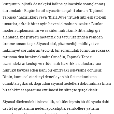
kurgunun lojistik destekçisi hâline gelmesiyle sonuçlanmış
durumdadır. Bugün İsrail siyasetinde şahit olunan "Üçüncü
Tapınak" hazırlıkları veya "Kızıl Düve" ritüeli gibi eskatolojik
unsurlar, arkaik birer ayin hevesi olmaktan uzaktır. Bunlar
modern diplomasinin ve seküler hukukun kilitlendiği gri
alanlarda, meşruiyeti metafizik bir tapu üzerinden yeniden
üretme amacı taşır. Siyasal akıl, çözemediği mülkiyet ve
hâkimiyet sorunlarını teolojik bir zorunluluk formuna sokarak
tartışma dışı bırakmaktadır. Örneğin, Tapınak Tepesi
üzerindeki arkeoloji ve ritüelistik hazırlıklar, uluslararası
hukuku baypas eden ilâhî bir emrivaki işleyişine dönüşür.
Dinin, kamusal otoriteyi denetleyen bir üst mekanizma
olmaktan çıkarak doğrudan siyasal hedefleri dokunulmaz kılan
bir tahkimat aparatına evrilmesi bu süreçte gerçekleşir.
Siyasal düzlemdeki işlevsellik, sekülerleşmiş bir dünyada dahi
devlet aygıtlarının neden apokaliptik sembollere yatırım