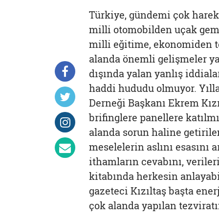
Türkiye, gündemi çok hareket
milli otomobilden uçak gemi
milli eğitime, ekonomiden 
alanda önemli gelişmeler ya
dışında yalan yanlış iddiala
haddi hududu olmuyor. Yılla
Derneği Başkanı Ekrem Kızılt
brifinglere panellere katılm
alanda sorun haline getirile
meselelerin aslını esasını a
ithamların cevabını, verileri
kitabında herkesin anlayabi
gazeteci Kızıltaş başta ene
çok alanda yapılan tezviratı