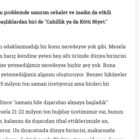
u problemde sanırım cehalet ve inadın da etkili
lıklardan biri de "Cahillik ya da Kötü Niyet."
n odaklanmadığı bir konu neredeyse yok gibi. Mesela
m hariç kendine yeten beş-altı üründe dünya birincisi
mize yetmediğimiz neredeyse hiçbir şey yok. Buna
 yetemediğimiz algısını oluşturuyor. Benzer hikâyeler
25 milyon ton saman üretiyoruz ama birileri bir
edince "samanı bile dışarıdan almaya başladık"
esela 21-22 milyon ton buğday üretimimiz var, bunun
, kalanını da dışarıdan ithal ettiklerimizle un,
yoruz. Un ihracatında dünya birincisi, makarnada