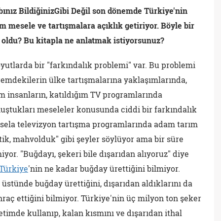
bınız BildiğinizGibi Değil son dönemde Türkiye'nin
mesele ve tartışmalara açıklık getiriyor. Böyle bir
 oldu? Bu kitapla ne anlatmak istiyorsunuz?
utlarda bir "farkındalık problemi" var. Bu problemi
remdekilerin ülke tartışmalarına yaklaşımlarında,
ım insanların, katıldığım TV programlarında
uştukları meseleler konusunda ciddi bir farkındalık
ela televizyon tartışma programlarında adam tarım
ik, mahvolduk" gibi şeyler söylüyor ama bir süre
yor. "Buğdayı, şekeri bile dışarıdan alıyoruz" diye
Türkiye
'nin ne kadar buğday ürettiğini bilmiyor.
 üstünde buğday ürettiğini, dışarıdan aldıklarını da
hraç ettiğini bilmiyor. Türkiye'nin üç milyon ton şeker
ketimde kullanıp, kalan kısmını ve dışarıdan ithal