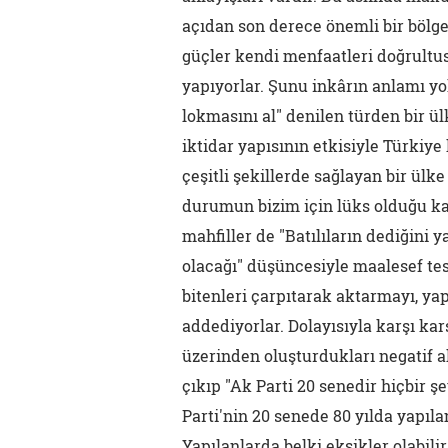
açıdan son derece önemli bir bölged
güçler kendi menfaatleri doğrultus
yapıyorlar. Şunu inkârın anlamı yo
lokmasını al" denilen türden bir ül
iktidar yapısının etkisiyle Türkiy
çeşitli şekillerde sağlayan bir ülk
durumun bizim için lüks olduğu kan
mahfiller de "Batılıların dediğini 
olacağı" düşüncesiyle maalesef tesl
bitenleri çarpıtarak aktarmayı, yap
addediyorlar. Dolayısıyla karşı kar
üzerinden oluşturdukları negatif a
çıkıp "Ak Parti 20 senedir hiçbir 
Parti'nin 20 senede 80 yılda yapıla
Yapılanlarda belki eksikler olabili