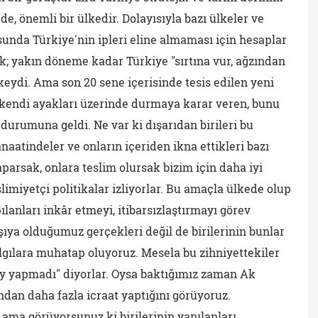
e, önemli bir ülkedir. Dolayısıyla bazı ülkeler ve
unda Türkiye'nin ipleri eline almaması için hesaplar
k; yakın döneme kadar Türkiye "sırtına vur, ağzından
keydi. Ama son 20 sene içerisinde tesis edilen yeni
e kendi ayakları üzerinde durmaya karar veren, bunu
e durumuna geldi. Ne var ki dışarıdan birileri bu
aatindeler ve onların içeriden ikna ettikleri bazı
yaparsak, onlara teslim olursak bizim için daha iyi
imiyetçi politikalar izliyorlar. Bu amaçla ülkede olup
ılanları inkâr etmeyi, itibarsızlaştırmayı görev
şıya olduğumuz gerçekleri değil de birilerinin bunlar
lgılara muhatap oluyoruz. Mesela bu zihniyettekiler
şey yapmadı" diyorlar. Oysa baktığımız zaman Ak
ndan daha fazla icraat yaptığını görüyoruz.
r ama görüyorsunuz ki birilerinin yapılanları