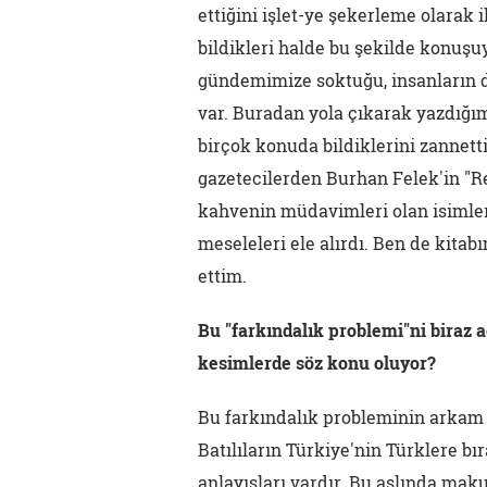
ettiğini işlet-ye şekerleme olarak 
bildikleri halde bu şekilde konuşuy
gündemimize soktuğu, insanların d
var. Buradan yola çıkarak yazdığım 
birçok konuda bildiklerini zannett
gazetecilerden Burhan Felek'in "Re
kahvenin müdavimleri olan isimle
meseleleri ele alırdı. Ben de kitab
ettim.
Bu "farkındalık problemi"ni biraz 
kesimlerde söz konu oluyor?
Bu farkındalık probleminin arkam 
Batılıların Türkiye'nin Türklere b
anlayışları vardır. Bu aslında makul