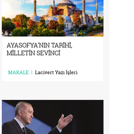
AYASOFYA’NIN TARİHİ,
MİLLETİN SEVİNCİ
MAKALE
Lacivert Yazı İşleri