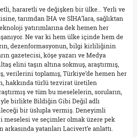
li, hararetli ve değişken bir ülke… Yerli ve
sine, tarımdan İHA ve SİHA’lara, sağlıktan
teknoloji yatırımlarına dek hemen her
şanıyor. Ne var ki hem ülke içinde hem de
rın, dezenformasyonun, bilgi kirliliğinin
rın gazetecisi, köşe yazarı ve Medya
aş elini taşın altına sokmuş, araştırmış,
ış, verilerini toplamış, Türkiye’de hemen her
n, hakkında türlü tezvirat üretilen
raştırmış ve tüm bu meselelerin, soruların,
yle birlikte Bildiğin Gibi Değil adlı
leceği bir üslupla vermiş. Deneyimli
rji meselesi ve seçimler olmak üzere pek
n arkasında yatanları Lacivert’e anlattı.