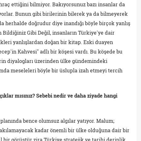
ihraç ettiğini bilmiyor. Bakıyorsunuz bazı insanlar da
orlar. Bunun gibi birilerinin bilerek ya da bilmeyerek
a herhalde doğrudur diye inandığı böyle birçok yanlış
Bildiğiniz Gibi Değil, insanların Türkiye'ye dair
ikleri yanlışlardan doğan bir kitap. Eski duayen
cep'in Kahvesi" adlı bir köşesi vardı. Bu köşede bu
rin diyalogları üzerinden ülke gündemindeki
ımda meseleleri böyle bir üslupla izah etmeyi tercih
açıklar mısınız? Sebebi nedir ve daha ziyade hangi
planında bence olumsuz algılar yatıyor. Malum;
ırakılamayacak kadar önemli bir ülke olduğuna dair bir
 bir görüştür zira Türkiye stratejik ve tarihi derinlik