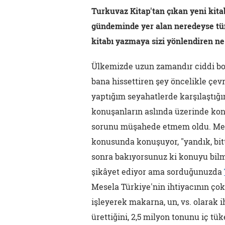
Turkuvaz Kitap'tan çıkan yeni kita
gündeminde yer alan neredeyse tüm 
kitabı yazmaya sizi yönlendiren ne
Ülkemizde uzun zamandır ciddi boy
bana hissettiren şey öncelikle çev
yaptığım seyahatlerde karşılaştığ
konuşanların aslında üzerinde kon
sorunu müşahede etmem oldu. Mes
konusunda konuşuyor, "yandık, bitt
sonra bakıyorsunuz ki konuyu bilmi
şikâyet ediyor ama sorduğunuzda
Mesela Türkiye'nin ihtiyacının çok
işleyerek makarna, un, vs. olarak i
ürettiğini, 2,5 milyon tonunu iç tü