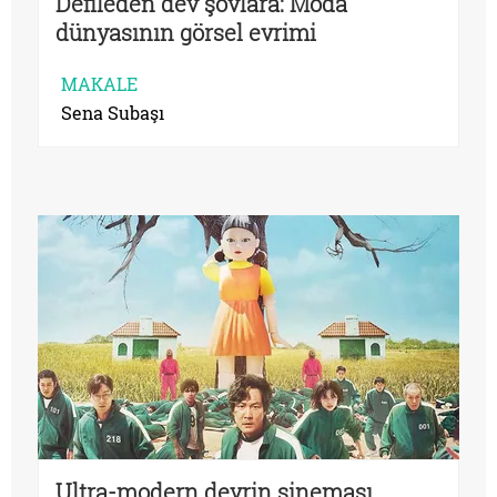
Defileden dev şovlara: Moda
dünyasının görsel evrimi
MAKALE
Sena Subaşı
Ultra-modern devrin sineması