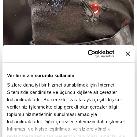
Yeni bin yılda yasaklar biterken
Verilerinizin sorumlu kullanımı
28 Şubat sürecinin etkileriyle 2002 seçimlerinde yeni
Sizlere daha iyi bir hizmet sunabilmek için İnternet
kurulmuş Ak Parti iktidarından seçmenlerinin beklediği en
Sitemizde kendimize ve üçüncü kişilere ait çerezler
önemli girişimlerden biri başörtüsüne serbestlik getirilmesiydi.
kullanılmaktadır. Bu çerezler vasıtasıyla çeşitli kişisel
2007 yılında MHP ile yasağı kaldırmaya yönelik yaptığı
verileriniz işlenmekte olup gerekli olan çerezler bilgi
değişiklik anayasa mahkemesi tarafından reddedilmiş, Ak
toplumu hizmetlerinin sunulması amacıyla
Parti'ye kapatma davası açılmıştı.
kullanılmaktadır. Diğer çerezler, sitemizin daha işlevsel
kılınması ve kişiselleştirilmesi ve sizlere yönelik
reklam/pazarlama faaliyetlerinin yapılması, amaçlarıyla