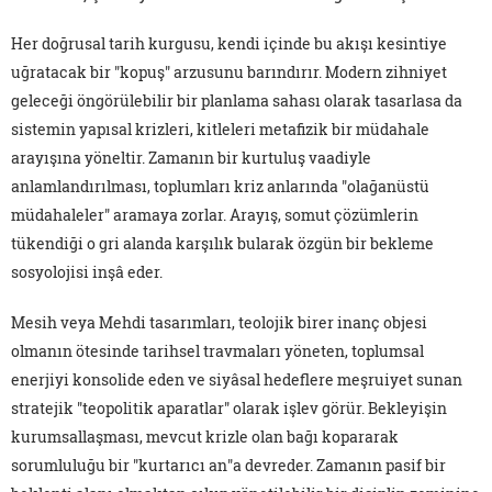
Her doğrusal tarih kurgusu, kendi içinde bu akışı kesintiye
uğratacak bir "kopuş" arzusunu barındırır. Modern zihniyet
geleceği öngörülebilir bir planlama sahası olarak tasarlasa da
sistemin yapısal krizleri, kitleleri metafizik bir müdahale
arayışına yöneltir. Zamanın bir kurtuluş vaadiyle
anlamlandırılması, toplumları kriz anlarında "olağanüstü
müdahaleler" aramaya zorlar. Arayış, somut çözümlerin
tükendiği o gri alanda karşılık bularak özgün bir bekleme
sosyolojisi inşâ eder.
Mesih veya Mehdi tasarımları, teolojik birer inanç objesi
olmanın ötesinde tarihsel travmaları yöneten, toplumsal
enerjiyi konsolide eden ve siyâsal hedeflere meşruiyet sunan
stratejik "teopolitik aparatlar" olarak işlev görür. Bekleyişin
kurumsallaşması, mevcut krizle olan bağı kopararak
sorumluluğu bir "kurtarıcı an"a devreder. Zamanın pasif bir