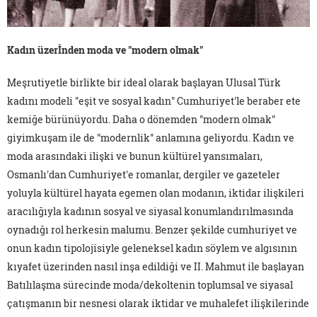
Kadın üzerİnden moda ve "modern olmak"
Meşrutiyetle birlikte bir ideal olarak başlayan Ulusal Türk
kadını modeli "eşit ve sosyal kadın" Cumhuriyet'le beraber ete
kemiğe bürünüyordu. Daha o dönemden "modern olmak"
giyimkuşam ile de "modernlik" anlamına geliyordu. Kadın ve
moda arasındaki ilişki ve bunun kültürel yansımaları,
Osmanlı'dan Cumhuriyet'e romanlar, dergiler ve gazeteler
yoluyla kültürel hayata egemen olan modanın, iktidar ilişkileri
aracılığıyla kadının sosyal ve siyasal konumlandırılmasında
oynadığı rol herkesin malumu. Benzer şekilde cumhuriyet ve
onun kadın tipolojisiyle geleneksel kadın söylem ve algısının
kıyafet üzerinden nasıl inşa edildiği ve II. Mahmut ile başlayan
Batılılaşma sürecinde moda/dekoltenin toplumsal ve siyasal
çatışmanın bir nesnesi olarak iktidar ve muhalefet ilişkilerinde