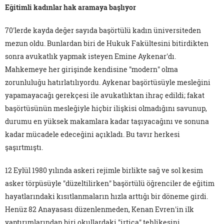
Eğitimli kadınlar hak aramaya başlıyor
70'lerde kayda değer sayıda başörtülü kadın üniversiteden
mezun oldu. Bunlardan biri de Hukuk Fakültesini bitirdikten
sonra avukatlık yapmak isteyen Emine Aykenar'dı.
Mahkemeye her girişinde kendisine "modern" olma
zorunluluğu hatırlatılıyordu. Aykenar başörtüsüyle mesleğini
yapamayacağı gerekçesi ile avukatlıktan ihraç edildi; fakat
başörtüsünün mesleğiyle hiçbir ilişkisi olmadığını savunup,
durumu en yüksek makamlara kadar taşıyacağını ve sonuna
kadar mücadele edeceğini açıkladı. Bu tavır herkesi
şaşırtmıştı.
12 Eylül 1980 yılında askeri rejimle birlikte sağ ve sol kesim
asker törpüsüyle "düzeltilirken" başörtülü öğrenciler de eğitim
hayatlarındaki kısıtlanmaların hızla arttığı bir döneme girdi.
Henüz 82 Anayasası düzenlenmeden, Kenan Evren'in ilk
yaptırımlarından biri okullardaki "irtica" tehlikesini