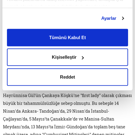
sınırlı olarak açık rızanız dahilinde kullanılacaktır.
Çerezlere ilişkin tercihlerinizi çerez paneli vasıtasıyla
Ayarlar
belirleyebilirsiniz. Çerezlere ilişkin detaylı bilgi için
Ayarlar butonuna tıklayabilir,
Çerez Bilgilendirme
Metnimizi ziyaret edebilirsiniz.
Tümünü Kabul Et
6698 sayılı Kişisel Verilerin Korunması Kanunu uyarınca
hazırlanmış olan İnternet Sitesi Aydınlatma Metnimizi
okumak ve sitemizi ziyaretiniz kapsamında
Kişiselleştir
gerçekleştirilen veri işleme faaliyetleri ile ilgili daha
detaylı bilgi almak için lütfen
tıklayınız.
Reddet
Başörtüsünün politikayla kemikleştiği en ciddi dönem Ak Parti
hükümeti ve eşleri başörtülü milletvekilleri döneminde oldu.
Hayrünnisa Gül'ün Çankaya Köşkü'ne "first lady" olarak çıkması
büyük bir tahammülsüzlüğe sebep olmuştu. Bu sebeple 14
Nisan'da Ankara- Tandoğan'da, 29 Nisan'da İstanbul-
Çağlayan'da, 5 Mayıs'ta Çanakkale'de ve Manisa-Sultan
Meydanı'nda, 13 Mayıs'ta İzmir-Gündoğan'da toplam beş tane
olmak üzere, adına "Cumhuriyet Mitingleri" denen mitingler