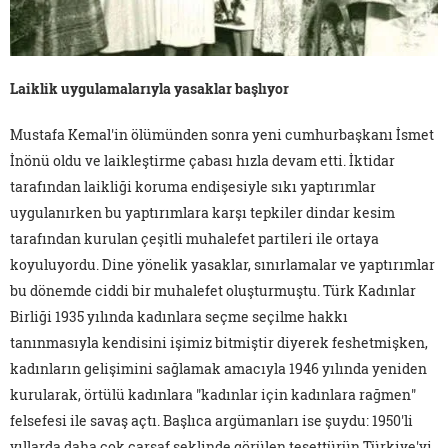
Laiklik uygulamalarıyla yasaklar başlıyor
Mustafa Kemal'in ölümünden sonra yeni cumhurbaşkanı İsmet
İnönü oldu ve laikleştirme çabası hızla devam etti. İktidar
tarafından laikliği koruma endişesiyle sıkı yaptırımlar
uygulanırken bu yaptırımlara karşı tepkiler dindar kesim
tarafından kurulan çeşitli muhalefet partileri ile ortaya
koyuluyordu. Dine yönelik yasaklar, sınırlamalar ve yaptırımlar
bu dönemde ciddi bir muhalefet oluşturmuştu. Türk Kadınlar
Birliği 1935 yılında kadınlara seçme seçilme hakkı
tanınmasıyla kendisini işimiz bitmiştir diyerek feshetmişken,
kadınların gelişimini sağlamak amacıyla 1946 yılında yeniden
kurularak, örtülü kadınlara "kadınlar için kadınlara rağmen"
felsefesi ile savaş açtı. Başlıca argümanları ise şuydu: 1950'li
yıllarda daha çok çarşaf şeklinde görülen tesettürün Türkiye'yi