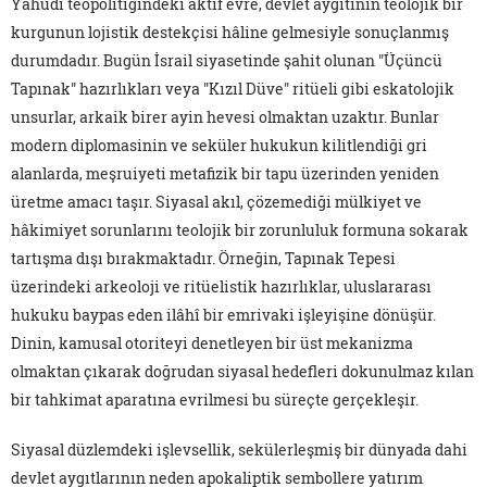
Yahudi teopolitiğindeki aktif evre, devlet aygıtının teolojik bir
kurgunun lojistik destekçisi hâline gelmesiyle sonuçlanmış
durumdadır. Bugün İsrail siyasetinde şahit olunan "Üçüncü
Tapınak" hazırlıkları veya "Kızıl Düve" ritüeli gibi eskatolojik
unsurlar, arkaik birer ayin hevesi olmaktan uzaktır. Bunlar
modern diplomasinin ve seküler hukukun kilitlendiği gri
alanlarda, meşruiyeti metafizik bir tapu üzerinden yeniden
üretme amacı taşır. Siyasal akıl, çözemediği mülkiyet ve
hâkimiyet sorunlarını teolojik bir zorunluluk formuna sokarak
tartışma dışı bırakmaktadır. Örneğin, Tapınak Tepesi
üzerindeki arkeoloji ve ritüelistik hazırlıklar, uluslararası
hukuku baypas eden ilâhî bir emrivaki işleyişine dönüşür.
Dinin, kamusal otoriteyi denetleyen bir üst mekanizma
olmaktan çıkarak doğrudan siyasal hedefleri dokunulmaz kılan
bir tahkimat aparatına evrilmesi bu süreçte gerçekleşir.
Siyasal düzlemdeki işlevsellik, sekülerleşmiş bir dünyada dahi
devlet aygıtlarının neden apokaliptik sembollere yatırım