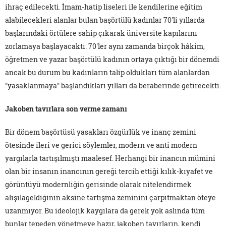
ihraç edilecekti. İmam-hatip liseleri ile kendilerine eğitim
alabilecekleri alanlar bulan başörtülü kadınlar 70'li yıllarda
başlarındaki örtülere sahip çıkarak üniversite kapılarını
zorlamaya başlayacaktı. 70'ler aynı zamanda birçok hâkim,
öğretmen ve yazar başörtülü kadının ortaya çıktığı bir dönemdi
ancak bu durum bu kadınların talip oldukları tüm alanlardan
"yasaklanmaya" başlandıkları yılları da beraberinde getirecekti.
Jakoben tavırlara son verme zamanı
Bir dönem başörtüsü yasakları özgürlük ve inanç zemini
ötesinde ileri ve gerici söylemler, modern ve anti modern
yargılarla tartışılmıştı maalesef. Herhangi bir inancın mümini
olan bir insanın inancının gereği tercih ettiği kılık-kıyafet ve
görüntüyü modernliğin gerisinde olarak nitelendirmek
alışılageldiğinin aksine tartışma zeminini çarpıtmaktan öteye
uzanmıyor. Bu ideolojik kaygılara da gerek yok aslında tüm
bunlar tepeden yönetmeye hazır, jakoben tavırların, kendi