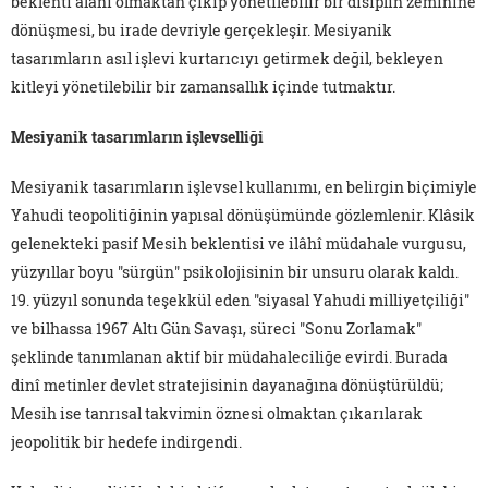
beklenti alanı olmaktan çıkıp yönetilebilir bir disiplin zeminine
dönüşmesi, bu irade devriyle gerçekleşir. Mesiyanik
tasarımların asıl işlevi kurtarıcıyı getirmek değil, bekleyen
kitleyi yönetilebilir bir zamansallık içinde tutmaktır.
Mesiyanik tasarımların işlevselliği
Mesiyanik tasarımların işlevsel kullanımı, en belirgin biçimiyle
Yahudi teopolitiğinin yapısal dönüşümünde gözlemlenir. Klâsik
gelenekteki pasif Mesih beklentisi ve ilâhî müdahale vurgusu,
yüzyıllar boyu "sürgün" psikolojisinin bir unsuru olarak kaldı.
19. yüzyıl sonunda teşekkül eden "siyasal Yahudi milliyetçiliği"
ve bilhassa 1967 Altı Gün Savaşı, süreci "Sonu Zorlamak"
şeklinde tanımlanan aktif bir müdahaleciliğe evirdi. Burada
dinî metinler devlet stratejisinin dayanağına dönüştürüldü;
Mesih ise tanrısal takvimin öznesi olmaktan çıkarılarak
jeopolitik bir hedefe indirgendi.