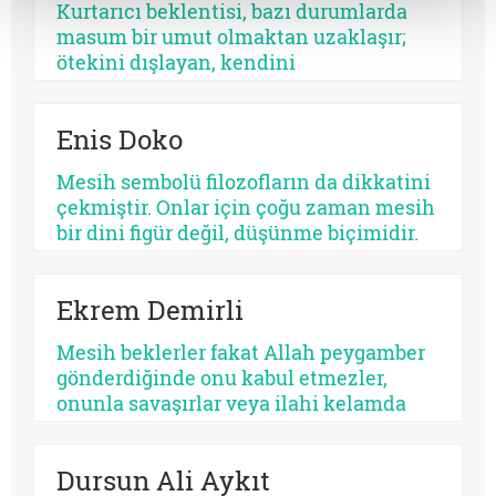
Kurtarıcı beklentisi, bazı durumlarda
diğeri kalbi. Fakat ikisinin de kaynağı
masum bir umut olmaktan uzaklaşır;
aynıdır: Allah’tan kopmuş merkez…
ötekini dışlayan, kendini
mutlaklaştıran bir yapıya bürünebilir.
Psikolojik açıdan bakıldığında, her
Enis Doko
kurtarıcı beklentisi aynı ruhsal içerikle
işlemez. Bazısı insanı olgunlaştırır,
Mesih sembolü filozofların da dikkatini
bazısı sertleştirir. Bazısı dayanıklılık
çekmiştir. Onlar için çoğu zaman mesih
üretir, bazısı düşmanlık.
bir dini figür değil, düşünme biçimidir.
Kimileri mesihi tarihin bir kırılma
noktası olarak düşünürken, kimileri
Ekrem Demirli
onun çoktan sekülerleştiğini ve modern
ideolojilerde yaşamaya devam ettiğini
Mesih beklerler fakat Allah peygamber
savunur.
gönderdiğinde onu kabul etmezler,
onunla savaşırlar veya ilahi kelamda
denildiği üzere ‘Sen ve rabbin gidin
savaşın’ diye ayak sürürler. Günümüz
Dursun Ali Aykıt
için de bunu düşünmek mümkündür: