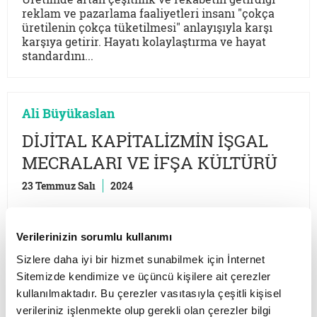
reklam ve pazarlama faaliyetleri insanı "çokça
üretilenin çokça tüketilmesi" anlayışıyla karşı
karşıya getirir. Hayatı kolaylaştırma ve hayat
standardını...
Ali Büyükaslan
DİJİTAL KAPİTALİZMİN İŞGAL
MECRALARI VE İFŞA KÜLTÜRÜ
23 Temmuz Salı
2024
Mahremiyet kavramının barındırdığı ‘hürmet’,
‘mahrem’, ‘haram’ gibi temel dinî kavramların bile
Verilerinizin sorumlu kullanımı
gözden uzak tutulduğu kendini, kendine ait olanı,
arzu ettiklerini başkaları üzerinden görme ya da
Sizlere daha iyi bir hizmet sunabilmek için İnternet
gösterme arzusu gösteri toplumunda yeni bir
Sitemizde kendimize ve üçüncü kişilere ait çerezler
kültürün oluşmasına yol açtı: İfşa kültürü.
kullanılmaktadır. Bu çerezler vasıtasıyla çeşitli kişisel
verileriniz işlenmekte olup gerekli olan çerezler bilgi