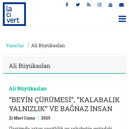
Yazarlar
Ali Büyükaslan
Ali Büyükaslan
Ali Büyükaslan
“BEYİN ÇÜRÜMESİ”, “KALABALIK
YALNIZLIK” VE BAĞNAZ İNSAN
21 Mart Cuma
2025
Üretimde artan çeşitlilik ve rekabetin getirdiği