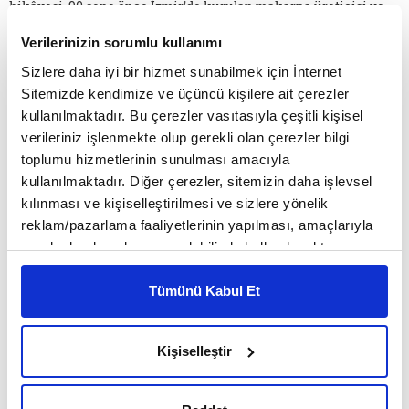
hikâyesi. 90 sene önce İzmir'de kurulan makarna üreticisi ve
onun neredeyse o kadar eski yerli makarna markası… 60 sene
Verilerinizin sorumlu kullanımı
ayakta durmayı başaran makarna markası 1990'larda ekonomik
Sizlere daha iyi bir hizmet sunabilmek için İnternet
krizle karşılaşıyor ve batmanın eşiğine geliyor. Serbest
Sitemizde kendimize ve üçüncü kişilere ait çerezler
piyasanın ve onunla beraber allı pullu imaj dünyasının ülkemizi
kullanılmaktadır. Bu çerezler vasıtasıyla çeşitli kişisel
de hâkimiyeti altına aldığı bu yıllarda bu yerli isimli markaya
verileriniz işlenmekte olup gerekli olan çerezler bilgi
da itibar azalıyor. Fabrika ya kapanacak ya da satılacak gibi.
toplumu hizmetlerinin sunulması amacıyla
Ancak markanın sahibi son bir çıkış yolu olarak profesyonel bir
kullanılmaktadır. Diğer çerezler, sitemizin daha işlevsel
reklamcıya başvuruyor. Reklamcı makarna markasını
kılınması ve kişiselleştirilmesi ve sizlere yönelik
kurtarmak üzere bir strateji hazırlıyor. Aslında strateji şu:
reklam/pazarlama faaliyetlerinin yapılması, amaçlarıyla
Makarnanın ismini değiştirip, İtalyanca bir isim koymak ve
sınırlı olarak açık rızanız dahilinde kullanılacaktır.
markayı da İtalya ile özdeşleştirmek. Yerli marka İtalya patentli
Çerezlere ilişkin tercihlerinizi çerez paneli vasıtasıyla
makarnayı çağrıştıran başka bir isme dönüştürülüyor, İtalya'ya
belirleyebilirsiniz. Çerezlere ilişkin detaylı bilgi için
Tümünü Kabul Et
Ayarlar butonuna tıklayabilir,
Çerez Bilgilendirme
gidilerek değişik makarna kalıpları getirtiliyor, İtalya'nın
Metnimizi ziyaret edebilirsiniz.
bayrak renklerini taşıyan ve orayı çağrıştıran bir logo
Kişiselleştir
6698 sayılı Kişisel Verilerin Korunması Kanunu uyarınca
hazırlanıyor. Son olarak İzmirli İtalyan asıllı bir Levanten ile
hazırlanmış olan İnternet Sitesi Aydınlatma Metnimizi
anlaşılarak pazarlamayla alakası olmadığı halde şirketin
okumak ve sitemizi ziyaretiniz kapsamında