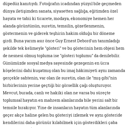
düpedüz kanıtıydı. Fotoğrafın icadından yüzyıl bile geçmeden
dünya iletişimden sanata, siyasetten sağlığa, eğitimden özel
hayata ve tabii ki ticarete, modaya, ekonomiye hemen her
alanda görüntünün, suretin, temsilin, gözetlenmenin,
göstermenin ve giderek teşhirin hakim olduğu bir döneme
girdi. Buna yarım asır önce Guy Ernest Debord'un tanımladığı
şekilde tek kelimeyle "gösteri" ve bu gösterinin hem objesi hem
de nesnesi olmuş topluma ise "gösteri toplumu" da denilebilir.
Günümüzde sosyal medya sayesinde gezegenin en ücra
köşelerini dahi kuşatmış olan bu imaj hâkimiyeti aynı zamanda
gerçekle sahtenin, var olan ile suretin, olan ile "mış gibi"nin
birbirlerinin yerine geçtiği bir görsellik çağı oluşturuyor.
Mevcut, burada, canlı ve hakiki olan ne varsa bu süreçte
toplumsal hayatın en mahrem alanlarında bile yerini salt bir
temsile bırakıyor. Yine de insanların hayatın tüm alanlarında
geçer akçe haline gelen bu gösteriyi izlemek ve aynı gösteride
kendilerini daha görünür kılabilmek için gösterdikleri çaba