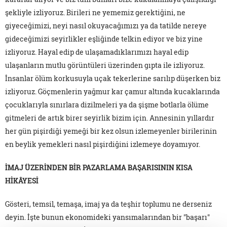
şekliyle izliyoruz. Birileri ne yememiz gerektiğini, ne
giyeceğimizi, neyi nasıl okuyacağımızı ya da tatilde nereye
gideceğimizi seyirlikler eşliğinde telkin ediyor ve biz yine
izliyoruz. Hayal edip de ulaşamadıklarımızı hayal edip
ulaşanların mutlu görüntüleri üzerinden gıpta ile izliyoruz.
İnsanlar ölüm korkusuyla uçak tekerlerine sarılıp düşerken biz
izliyoruz. Göçmenlerin yağmur kar çamur altında kucaklarında
çocuklarıyla sınırlara dizilmeleri ya da şişme botlarla ölüme
gitmeleri de artık birer seyirlik bizim için. Annesinin yıllardır
her gün pişirdiği yemeği bir kez olsun izlemeyenler birilerinin
en beylik yemekleri nasıl pişirdiğini izlemeye doyamıyor.
İMAJ ÜZERİNDEN BİR PAZARLAMA BAŞARISININ KISA
HİKÂYESİ
Gösteri, temsil, temaşa, imaj ya da teşhir toplumu ne derseniz
deyin. İşte bunun ekonomideki yansımalarından bir "başarı"