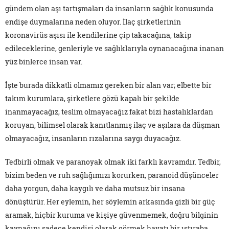
gündem olan aşı tartışmaları da insanların sağlık konusunda
endişe duymalarına neden oluyor. İlaç şirketlerinin
koronavirüs aşısı ile kendilerine çip takacağına, takip
edileceklerine, genleriyle ve sağlıklarıyla oynanacağına inanan
yüz binlerce insan var.
İşte burada dikkatli olmamız gereken bir alan var; elbette bir
takım kurumlara, şirketlere gözü kapalı bir şekilde
inanmayacağız, teslim olmayacağız fakat bizi hastalıklardan
koruyan, bilimsel olarak kanıtlanmış ilaç ve aşılara da düşman
olmayacağız, insanların rızalarına saygı duyacağız.
Tedbirli olmak ve paranoyak olmak iki farklı kavramdır. Tedbir,
bizim beden ve ruh sağlığımızı korurken, paranoid düşünceler
daha yorgun, daha kaygılı ve daha mutsuz bir insana
dönüştürür. Her eylemin, her söylemin arkasında gizli bir güç
aramak, hiçbir kuruma ve kişiye güvenmemek, doğru bilginin
kaynağını sadece kendisi olarak görmek hayatı bir ıstıraba