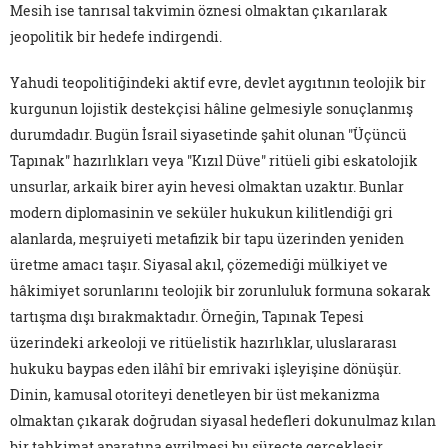
Mesih ise tanrısal takvimin öznesi olmaktan çıkarılarak
jeopolitik bir hedefe indirgendi.
Yahudi teopolitiğindeki aktif evre, devlet aygıtının teolojik bir
kurgunun lojistik destekçisi hâline gelmesiyle sonuçlanmış
durumdadır. Bugün İsrail siyasetinde şahit olunan "Üçüncü
Tapınak" hazırlıkları veya "Kızıl Düve" ritüeli gibi eskatolojik
unsurlar, arkaik birer ayin hevesi olmaktan uzaktır. Bunlar
modern diplomasinin ve seküler hukukun kilitlendiği gri
alanlarda, meşruiyeti metafizik bir tapu üzerinden yeniden
üretme amacı taşır. Siyasal akıl, çözemediği mülkiyet ve
hâkimiyet sorunlarını teolojik bir zorunluluk formuna sokarak
tartışma dışı bırakmaktadır. Örneğin, Tapınak Tepesi
üzerindeki arkeoloji ve ritüelistik hazırlıklar, uluslararası
hukuku baypas eden ilâhî bir emrivaki işleyişine dönüşür.
Dinin, kamusal otoriteyi denetleyen bir üst mekanizma
olmaktan çıkarak doğrudan siyasal hedefleri dokunulmaz kılan
bir tahkimat aparatına evrilmesi bu süreçte gerçekleşir.