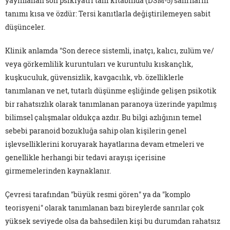
yayınlanan son psikiyatri tanı kitabında (DSM-5) sanrıların
tanımı kısa ve özdür: Tersi kanıtlarla değiştirilemeyen sabit
düşünceler.
Klinik anlamda "Son derece sistemli, inatçı, kalıcı, zulüm ve/
veya görkemlilik kuruntuları ve kuruntulu kıskançlık,
kuşkuculuk, güvensizlik, kavgacılık, vb. özelliklerle
tanımlanan ve net, tutarlı düşünme eşliğinde gelişen psikotik
bir rahatsızlık olarak tanımlanan paranoya üzerinde yapılmış
bilimsel çalışmalar oldukça azdır. Bu bilgi azlığının temel
sebebi paranoid bozukluğa sahip olan kişilerin genel
işlevselliklerini koruyarak hayatlarına devam etmeleri ve
genellikle herhangi bir tedavi arayışı içerisine
girmemelerinden kaynaklanır.
Çevresi tarafından "büyük resmi gören" ya da "komplo
teorisyeni" olarak tanımlanan bazı bireylerde sanrılar çok
yüksek seviyede olsa da bahsedilen kişi bu durumdan rahatsız