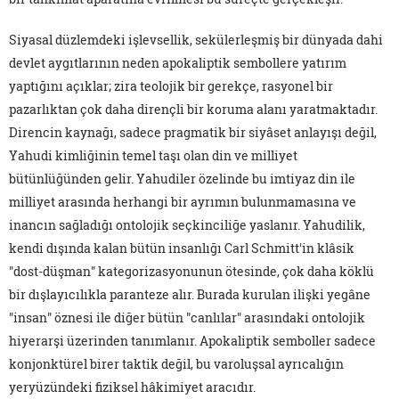
Siyasal düzlemdeki işlevsellik, sekülerleşmiş bir dünyada dahi
devlet aygıtlarının neden apokaliptik sembollere yatırım
yaptığını açıklar; zira teolojik bir gerekçe, rasyonel bir
pazarlıktan çok daha dirençli bir koruma alanı yaratmaktadır.
Direncin kaynağı, sadece pragmatik bir siyâset anlayışı değil,
Yahudi kimliğinin temel taşı olan din ve milliyet
bütünlüğünden gelir. Yahudiler özelinde bu imtiyaz din ile
milliyet arasında herhangi bir ayrımın bulunmamasına ve
inancın sağladığı ontolojik seçkinciliğe yaslanır. Yahudilik,
kendi dışında kalan bütün insanlığı Carl Schmitt'in klâsik
"dost-düşman" kategorizasyonunun ötesinde, çok daha köklü
bir dışlayıcılıkla paranteze alır. Burada kurulan ilişki yegâne
"insan" öznesi ile diğer bütün "canlılar" arasındaki ontolojik
hiyerarşi üzerinden tanımlanır. Apokaliptik semboller sadece
konjonktürel birer taktik değil, bu varoluşsal ayrıcalığın
yeryüzündeki fiziksel hâkimiyet aracıdır.