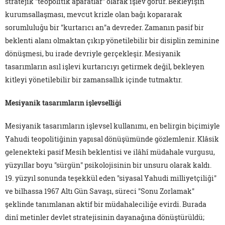
stratejik "teopolitik aparatlar" olarak işlev görür. Bekleyişin
kurumsallaşması, mevcut krizle olan bağı kopararak
sorumluluğu bir "kurtarıcı an"a devreder. Zamanın pasif bir
beklenti alanı olmaktan çıkıp yönetilebilir bir disiplin zeminine
dönüşmesi, bu irade devriyle gerçekleşir. Mesiyanik
tasarımların asıl işlevi kurtarıcıyı getirmek değil, bekleyen
kitleyi yönetilebilir bir zamansallık içinde tutmaktır.
Mesiyanik tasarımların işlevselliği
Mesiyanik tasarımların işlevsel kullanımı, en belirgin biçimiyle
Yahudi teopolitiğinin yapısal dönüşümünde gözlemlenir. Klâsik
gelenekteki pasif Mesih beklentisi ve ilâhî müdahale vurgusu,
yüzyıllar boyu "sürgün" psikolojisinin bir unsuru olarak kaldı.
19. yüzyıl sonunda teşekkül eden "siyasal Yahudi milliyetçiliği"
ve bilhassa 1967 Altı Gün Savaşı, süreci "Sonu Zorlamak"
şeklinde tanımlanan aktif bir müdahaleciliğe evirdi. Burada
dinî metinler devlet stratejisinin dayanağına dönüştürüldü;