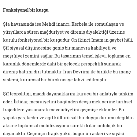
Fonksiyonel bir kurgu
Şia havzasında ise Mehdi inancı, Kerbela ile somutlaşan ve
yüzyıllarca süren mağduriyet ve direniş diyalektiği üzerine
kurulu fonksiyonel bir kurgudur. On ikinci İmam'ın gaybet hâli,
Şiî siyasal düşüncesine geniş bir manevra kabiliyeti ve
meşrûiyet zemini sağlar. Bu tasarımın temel işlevi, topluma en
karanlık dönemlerde dahi bir gelecek perspektifi sunarak
direniş hattını diri tutmaktır. İran Devrimi ile birlikte bu inanç
sistemi, kurumsal bir bürokrasiye tahvil edilmiştir.
Şiî teopolitiği, maddi dayanaklarını kurucu bir anlatıyla tahkim
eder. İktidar, meşruiyetini bugünden devşirmek yerine tarihsel
trajedilere yaslanarak mevcudiyetini geçmişe eklemler. Bu
yapıda yas, keder ve ağıt kültürü salt bir duygu durumu değildir;
aksine toplumsal mobilizasyonu sürekli kılan ontolojik bir
dayanaktır. Geçmişin trajik yükü, bugünün askerî ve siyâsî