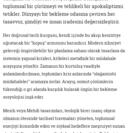
toplumsal bir çürümeyi ve tehlikeli bir apokaliptizmi
tetikler. Dünyayı bir bekleme odasına çeviren her
tasavvur, şimdiyi ve insan iradesini değersizleştirir.
Her doğrusal tarih kurgusu, kendi içinde bu akışı kesintiye
uğratacak bir "kopuş" arzusunu barındırır. Modern zihniyet
geleceği öngörülebilir bir planlama sahası olarak tasarlasa da
sistemin yapısal krizleri, kitleleri metafizik bir müdahale
arayışına yöneltir. Zamanın bir kurtuluş vaadiyle
anlamlandırılması, toplumları kriz anlarında "olağanüstü
müdahaleler" aramaya zorlar. Arayış, somut çözümlerin
tükendiği o gri alanda karşılık bularak özgün bir bekleme
sosyolojisi inşâ eder.
Mesih veya Mehdi tasarımları, teolojik birer inanç objesi
olmanın ötesinde tarihsel travmaları yöneten, toplumsal
enerjiyi konsolide eden ve siyâsal hedeflere meşruiyet sunan