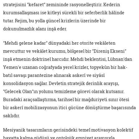
stratejisini "kefaret" zemininde rasyonelleştirir. Kederin
kurumsallaşması ise kitleyi sürekli bir seferberlik hâlinde
tutar. Rejim, bu yolla güncel krizlerin üzerinde bir
dokunulmazlık alanı inşâ eder.
"Mehdi gelene kadar" dünyadaki her otorite vekâleten
mevcuttur ve vekâlet kurumu, bölgesel bir "Direniş Ekseni"
inşâ etmenin doktrinel harcıdır. Mehdi beklentisi, Lübnan'dan
Yemen'e uzanan coğrafyada yerel krizler, topyekûn bir hak-
batıl savaşı parantezine alınarak askerî ve siyâsî
konsolidasyon sağlar. Devletin stratejik derinlik arayışı,
"Gelecek Olan"ın yolunu temizleme görevi olarak kutsanır.
Buradaki araçsallaştırma, tarihsel bir mağduriyeti sınır ötesi
bir askerî mobilizasyonun itici gücüne dönüştürme başarısında
saklıdır.
Mesiyanik tasarımların gerisindeki temel motivasyon kolektif
hayatta kalma güdüsü ve ontolojik emniyet arayışıyla