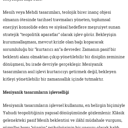
Mesih veya Mehdi tasarımları, teolojik birer inanç objesi
olmanın ötesinde tarihsel travmaları yöneten, toplumsal
enerjiyi konsolide eden ve siyâsal hedeflere meşruiyet sunan
stratejik "teopolitik aparatlar" olarak işlev görür. Bekleyişin
kurumsallaşması, mevcut krizle olan bağı kopararak
sorumluluğu bir "kurtarıcı an"a devreder. Zamanın pasif bir
beklenti alanı olmaktan çıkıp yönetilebilir bir disiplin zeminine
dönüşmesi, bu irade devriyle gerçekleşir. Mesiyanik
tasarımların asıl işlevi kurtarıcıyı getirmek değil, bekleyen
kitleyi yönetilebilir bir zamansallık içinde tutmaktır.
Mesiyanik tasarımların işlevselliği
Mesiyanik tasarımların işlevsel kullanımı, en belirgin biçimiyle
Yahudi teopolitiğinin yapısal dönüşümünde gözlemlenir. Klâsik
gelenekteki pasif Mesih beklentisi ve ilâhî müdahale vurgusu,
yüzyıllar boyu "sürgün" psikolojisinin bir unsuru olarak kaldı.