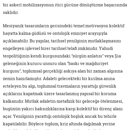
bir askerî mobilizasyonun itici gücüne dönüştürme başarısında
saklıdır.
Mesiyanik tasarımların gerisindeki temel motivasyon kolektif
hayatta kalma güdüsü ve ontolojik emniyet arayışıyla
açıklanabilir. Bu yapılar, tarihsel yenilginin mutlaklaşmasını
engelleyen işlevsel birer tarihsel telafi imkânıdır. Yahudi
teopolitiğinin kendi kurgusundaki "sürgün anlatısı" veya Şia
geleneğinin kurucu unsuru olan "baskı ve mağduriyet
kurgusu", toplumsal gerçekliği askıya alan bir zaman algısına
zemin hazırlamıştır. Adaleti gelecekteki bir kırılma anına
erteleyen bu algı, toplumsal travmaların yarattığı güvenlik
açıklarını kapatmak üzere tasarlanmış yapısal bir koruma
kalkanıdır. Mutlak adaletin metafizik bir geleceğe ötelenmesi,
bugünün yakıcı haksızlıklarına karşı kolektif bir direnç alanı
açar. Yenilginin yarattığı ontolojik boşluk ancak bu tehirle
kapatılabilir. Böylece toplum, kriz altında dağılmak yerine