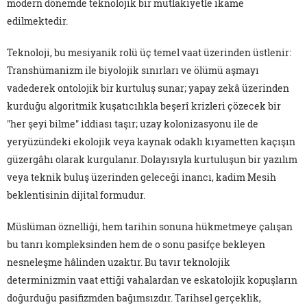
modern dönemde teknolojik bir mutlakiyetle ikame
edilmektedir.
Teknoloji, bu mesiyanik rolü üç temel vaat üzerinden üstlenir:
Transhümanizm ile biyolojik sınırları ve ölümü aşmayı
vadederek ontolojik bir kurtuluş sunar; yapay zekâ üzerinden
kurduğu algoritmik kuşatıcılıkla beşerî krizleri çözecek bir
"her şeyi bilme" iddiası taşır; uzay kolonizasyonu ile de
yeryüzündeki ekolojik veya kaynak odaklı kıyametten kaçışın
güzergâhı olarak kurgulanır. Dolayısıyla kurtuluşun bir yazılım
veya teknik buluş üzerinden geleceği inancı, kadim Mesih
beklentisinin dijital formudur.
Müslüman öznelliği, hem tarihin sonuna hükmetmeye çalışan
bu tanrı kompleksinden hem de o sonu pasifçe bekleyen
nesneleşme hâlinden uzaktır. Bu tavır teknolojik
determinizmin vaat ettiği vahalardan ve eskatolojik kopuşların
doğurduğu pasifizmden bağımsızdır. Tarihsel gerçeklik,