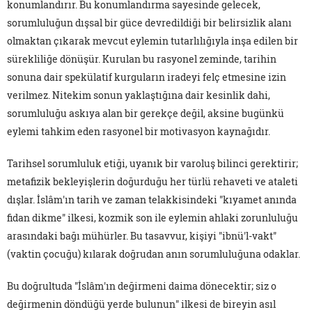
konumlandırır. Bu konumlandırma sayesinde gelecek,
sorumluluğun dışsal bir güce devredildiği bir belirsizlik alanı
olmaktan çıkarak mevcut eylemin tutarlılığıyla inşa edilen bir
sürekliliğe dönüşür. Kurulan bu rasyonel zeminde, tarihin
sonuna dair spekülatif kurguların iradeyi felç etmesine izin
verilmez. Nitekim sonun yaklaştığına dair kesinlik dahi,
sorumluluğu askıya alan bir gerekçe değil, aksine bugünkü
eylemi tahkim eden rasyonel bir motivasyon kaynağıdır.
Tarihsel sorumluluk etiği, uyanık bir varoluş bilinci gerektirir;
metafizik bekleyişlerin doğurduğu her türlü rehaveti ve ataleti
dışlar. İslâm'ın tarih ve zaman telakkisindeki "kıyamet anında
fidan dikme" ilkesi, kozmik son ile eylemin ahlaki zorunluluğu
arasındaki bağı mühürler. Bu tasavvur, kişiyi "ibnü'l-vakt"
(vaktin çocuğu) kılarak doğrudan anın sorumluluğuna odaklar.
Bu doğrultuda "İslâm'ın değirmeni daima dönecektir; siz o
değirmenin döndüğü yerde bulunun" ilkesi de bireyin asıl