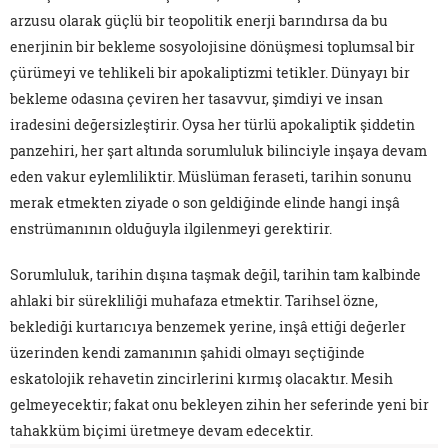
arzusu olarak güçlü bir teopolitik enerji barındırsa da bu
enerjinin bir bekleme sosyolojisine dönüşmesi toplumsal bir
çürümeyi ve tehlikeli bir apokaliptizmi tetikler. Dünyayı bir
bekleme odasına çeviren her tasavvur, şimdiyi ve insan
iradesini değersizleştirir. Oysa her türlü apokaliptik şiddetin
panzehiri, her şart altında sorumluluk bilinciyle inşaya devam
eden vakur eylemliliktir. Müslüman feraseti, tarihin sonunu
merak etmekten ziyade o son geldiğinde elinde hangi inşâ
enstrümanının olduğuyla ilgilenmeyi gerektirir.
Sorumluluk, tarihin dışına taşmak değil, tarihin tam kalbinde
ahlaki bir sürekliliği muhafaza etmektir. Tarihsel özne,
beklediği kurtarıcıya benzemek yerine, inşâ ettiği değerler
üzerinden kendi zamanının şahidi olmayı seçtiğinde
eskatolojik rehavetin zincirlerini kırmış olacaktır. Mesih
gelmeyecektir; fakat onu bekleyen zihin her seferinde yeni bir
tahakküm biçimi üretmeye devam edecektir.