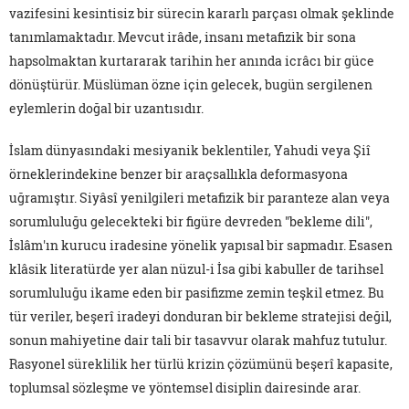
vazifesini kesintisiz bir sürecin kararlı parçası olmak şeklinde
tanımlamaktadır. Mevcut irâde, insanı metafizik bir sona
hapsolmaktan kurtararak tarihin her anında icrâcı bir güce
dönüştürür. Müslüman özne için gelecek, bugün sergilenen
eylemlerin doğal bir uzantısıdır.
İslam dünyasındaki mesiyanik beklentiler, Yahudi veya Şiî
örneklerindekine benzer bir araçsallıkla deformasyona
uğramıştır. Siyâsî yenilgileri metafizik bir paranteze alan veya
sorumluluğu gelecekteki bir figüre devreden "bekleme dili",
İslâm'ın kurucu iradesine yönelik yapısal bir sapmadır. Esasen
klâsik literatürde yer alan nüzul-i İsa gibi kabuller de tarihsel
sorumluluğu ikame eden bir pasifizme zemin teşkil etmez. Bu
tür veriler, beşerî iradeyi donduran bir bekleme stratejisi değil,
sonun mahiyetine dair tali bir tasavvur olarak mahfuz tutulur.
Rasyonel süreklilik her türlü krizin çözümünü beşerî kapasite,
toplumsal sözleşme ve yöntemsel disiplin dairesinde arar.