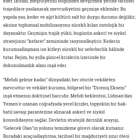
eder. İktidar, meşruiyetini bugünden devşirmek yerine tarihsel
trajedilere yaslanarak mevcudiyetini geçmişe eklemler. Bu
yapıda yas, keder ve ağıt kültürü salt bir duygu durumu değildir;
aksine toplumsal mobilizasyonu sürekli kılan ontolojik bir
dayanaktır. Geçmişin trajik yükü, bugünün askerî ve siyâsî
stratejisini "kefaret" zemininde rasyonelleştirir. Kederin
kurumsallaşması ise kitleyi sürekli bir seferberlik hâlinde
tutar. Rejim, bu yolla güncel krizlerin üzerinde bir
dokunulmazlık alanı inşâ eder.
"Mehdi gelene kadar" dünyadaki her otorite vekâleten
mevcuttur ve vekâlet kurumu, bölgesel bir "Direniş Ekseni"
inşâ etmenin doktrinel harcıdır. Mehdi beklentisi, Lübnan'dan
Yemen'e uzanan coğrafyada yerel krizler, topyekûn bir hak-
batıl savaşı parantezine alınarak askerî ve siyâsî
konsolidasyon sağlar. Devletin stratejik derinlik arayışı,
"Gelecek Olan"ın yolunu temizleme görevi olarak kutsanır.
Buradaki araçsallaştırma, tarihsel bir mağduriyeti sınır ötesi