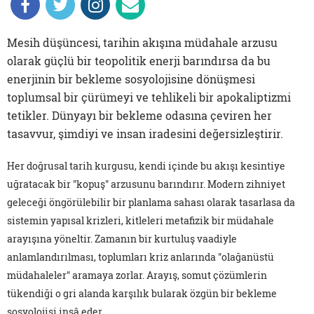
Mesih düşüncesi, tarihin akışına müdahale arzusu
olarak güçlü bir teopolitik enerji barındırsa da bu
enerjinin bir bekleme sosyolojisine dönüşmesi
toplumsal bir çürümeyi ve tehlikeli bir apokaliptizmi
tetikler. Dünyayı bir bekleme odasına çeviren her
tasavvur, şimdiyi ve insan iradesini değersizleştirir.
Her doğrusal tarih kurgusu, kendi içinde bu akışı kesintiye
uğratacak bir "kopuş" arzusunu barındırır. Modern zihniyet
geleceği öngörülebilir bir planlama sahası olarak tasarlasa da
sistemin yapısal krizleri, kitleleri metafizik bir müdahale
arayışına yöneltir. Zamanın bir kurtuluş vaadiyle
anlamlandırılması, toplumları kriz anlarında "olağanüstü
müdahaleler" aramaya zorlar. Arayış, somut çözümlerin
tükendiği o gri alanda karşılık bularak özgün bir bekleme
sosyolojisi inşâ eder.