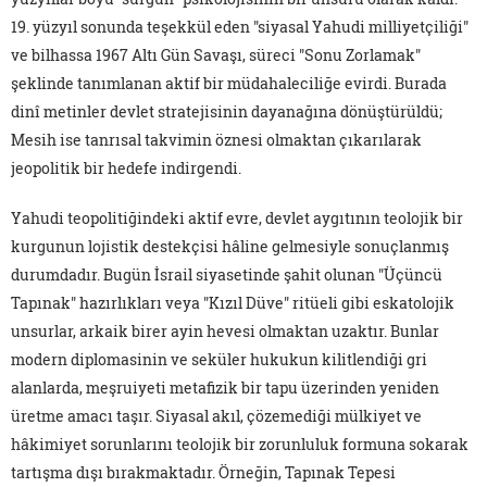
19. yüzyıl sonunda teşekkül eden "siyasal Yahudi milliyetçiliği"
ve bilhassa 1967 Altı Gün Savaşı, süreci "Sonu Zorlamak"
şeklinde tanımlanan aktif bir müdahaleciliğe evirdi. Burada
dinî metinler devlet stratejisinin dayanağına dönüştürüldü;
Mesih ise tanrısal takvimin öznesi olmaktan çıkarılarak
jeopolitik bir hedefe indirgendi.
Yahudi teopolitiğindeki aktif evre, devlet aygıtının teolojik bir
kurgunun lojistik destekçisi hâline gelmesiyle sonuçlanmış
durumdadır. Bugün İsrail siyasetinde şahit olunan "Üçüncü
Tapınak" hazırlıkları veya "Kızıl Düve" ritüeli gibi eskatolojik
unsurlar, arkaik birer ayin hevesi olmaktan uzaktır. Bunlar
modern diplomasinin ve seküler hukukun kilitlendiği gri
alanlarda, meşruiyeti metafizik bir tapu üzerinden yeniden
üretme amacı taşır. Siyasal akıl, çözemediği mülkiyet ve
hâkimiyet sorunlarını teolojik bir zorunluluk formuna sokarak
tartışma dışı bırakmaktadır. Örneğin, Tapınak Tepesi