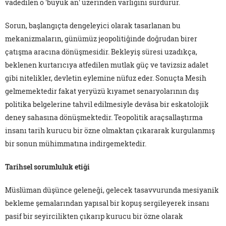
vadedilen o 'büyük an' üzerinden varlığını sürdürür.
Sorun, başlangıçta dengeleyici olarak tasarlanan bu
mekanizmaların, günümüz jeopolitiğinde doğrudan birer
çatışma aracına dönüşmesidir. Bekleyiş süresi uzadıkça,
beklenen kurtarıcıya atfedilen mutlak güç ve tavizsiz adalet
gibi nitelikler, devletin eylemine nüfuz eder. Sonuçta Mesih
gelmemektedir fakat yeryüzü kıyamet senaryolarının dış
politika belgelerine tahvil edilmesiyle devâsa bir eskatolojik
deney sahasına dönüşmektedir. Teopolitik araçsallaştırma
insanı tarih kurucu bir özne olmaktan çıkararak kurgulanmış
bir sonun mühimmatına indirgemektedir.
Tarihsel sorumluluk etiği
Müslüman düşünce geleneği, gelecek tasavvurunda mesiyanik
bekleme şemalarından yapısal bir kopuş sergileyerek insanı
pasif bir seyircilikten çıkarıp kurucu bir özne olarak