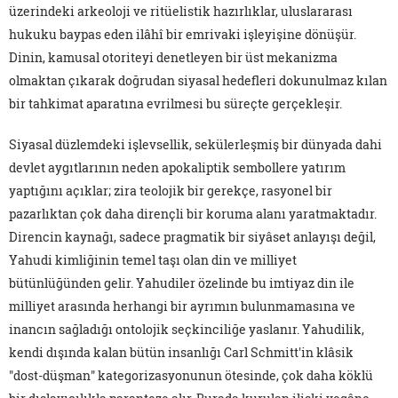
üzerindeki arkeoloji ve ritüelistik hazırlıklar, uluslararası
hukuku baypas eden ilâhî bir emrivaki işleyişine dönüşür.
Dinin, kamusal otoriteyi denetleyen bir üst mekanizma
olmaktan çıkarak doğrudan siyasal hedefleri dokunulmaz kılan
bir tahkimat aparatına evrilmesi bu süreçte gerçekleşir.
Siyasal düzlemdeki işlevsellik, sekülerleşmiş bir dünyada dahi
devlet aygıtlarının neden apokaliptik sembollere yatırım
yaptığını açıklar; zira teolojik bir gerekçe, rasyonel bir
pazarlıktan çok daha dirençli bir koruma alanı yaratmaktadır.
Direncin kaynağı, sadece pragmatik bir siyâset anlayışı değil,
Yahudi kimliğinin temel taşı olan din ve milliyet
bütünlüğünden gelir. Yahudiler özelinde bu imtiyaz din ile
milliyet arasında herhangi bir ayrımın bulunmamasına ve
inancın sağladığı ontolojik seçkinciliğe yaslanır. Yahudilik,
kendi dışında kalan bütün insanlığı Carl Schmitt'in klâsik
"dost-düşman" kategorizasyonunun ötesinde, çok daha köklü