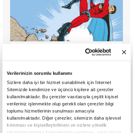
Hollywood anlatısında kahraman
MAKALE
Verilerinizin sorumlu kullanımı
Dilara Bostan
Sizlere daha iyi bir hizmet sunabilmek için İnternet
Sitemizde kendimize ve üçüncü kişilere ait çerezler
kullanılmaktadır. Bu çerezler vasıtasıyla çeşitli kişisel
verileriniz işlenmekte olup gerekli olan çerezler bilgi
toplumu hizmetlerinin sunulması amacıyla
kullanılmaktadır. Diğer çerezler, sitemizin daha işlevsel
kılınması ve kişiselleştirilmesi ve sizlere yönelik
reklam/pazarlama faaliyetlerinin yapılması, amaçlarıyla