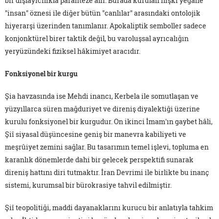
bir dışlayıcılıkla paranteze alır. Burada kurulan ilişki yegâne
"insan" öznesi ile diğer bütün "canlılar" arasındaki ontolojik
hiyerarşi üzerinden tanımlanır. Apokaliptik semboller sadece
konjonktürel birer taktik değil, bu varoluşsal ayrıcalığın
yeryüzündeki fiziksel hâkimiyet aracıdır.
Fonksiyonel bir kurgu
Şia havzasında ise Mehdi inancı, Kerbela ile somutlaşan ve
yüzyıllarca süren mağduriyet ve direniş diyalektiği üzerine
kurulu fonksiyonel bir kurgudur. On ikinci İmam'ın gaybet hâli,
Şiî siyasal düşüncesine geniş bir manevra kabiliyeti ve
meşrûiyet zemini sağlar. Bu tasarımın temel işlevi, topluma en
karanlık dönemlerde dahi bir gelecek perspektifi sunarak
direniş hattını diri tutmaktır. İran Devrimi ile birlikte bu inanç
sistemi, kurumsal bir bürokrasiye tahvil edilmiştir.
Şiî teopolitiği, maddi dayanaklarını kurucu bir anlatıyla tahkim