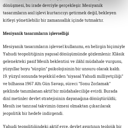
dönüşmesi, bu irade devriyle gerçekleşir. Mesiyanik
tasarımların asıl işlevi kurtarıcıyı getirmek değil, bekleyen
kitleyi yönetilebilir bir zamansallık içinde tutmaktır.
Mesiyanik tasarımların işlevselliği
Mesiyanik tasarımların işlevsel kullanımı, en belirgin biçimiyle
Yahudi teopolitiğinin yapısal dönüşümünde gözlemlenir. Klâsik
gelenekteki pasif Mesih beklentisi ve ilâhî müdahale vurgusu,
yüzyıllar boyu "sürgün" psikolojisinin bir unsuru olarak kaldı.
19. yüzyıl sonunda teşekkül eden "siyasal Yahudi milliyetçiliği"
ve bilhassa 1967 Altı Gün Savaşı, süreci "Sonu Zorlamak"
şeklinde tanımlanan aktif bir müdahaleciliğe evirdi. Burada
dinî metinler devlet stratejisinin dayanağına dönüştürüldü;
Mesih ise tanrısal takvimin öznesi olmaktan çıkarılarak
jeopolitik bir hedefe indirgendi.
Yahudi teopolitiğindeki aktif evre, devlet aygıtının teolojik bir