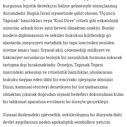
kurgunun lojistik destekçisi hâline gelmesiyle sonuçlanmış
durumdadır. Bugün İsrail siyasetinde şahit olunan "Üçüncü
Tapınak" hazırlıkları veya "Kızıl Düve" ritüeli gibi eskatolojik
unsurlar, arkaik birer ayin hevesi olmaktan uzaktır. Bunlar
modern diplomasinin ve seküler hukukun kilitlendiği gri
alanlarda, meşruiyeti metafizik bir tapu üzerinden yeniden
üretme amacı taşır. Siyasal akıl, çözemediği mülkiyet ve
hâkimiyet sorunlarını teolojik bir zorunluluk formuna sokarak
tartışma dışı bırakmaktadır. Örneğin, Tapınak Tepesi
üzerindeki arkeoloji ve ritüelistik hazırlıklar, uluslararası
hukuku baypas eden ilâhî bir emrivaki işleyişine dönüşür.
Dinin, kamusal otoriteyi denetleyen bir üst mekanizma
olmaktan çıkarak doğrudan siyasal hedefleri dokunulmaz kılan
bir tahkimat aparatına evrilmesi bu süreçte gerçekleşir.
Siyasal düzlemdeki işlevsellik, sekülerleşmiş bir dünyada dahi
devlet aygıtlarının neden apokaliptik sembollere yatırım