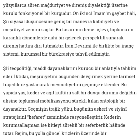
yüzyıllarca süren mağduriyet ve direniş diyalektiği üzerine
kurulu fonksiyonel bir kurgudur. On ikinci İmam'ın gaybet hâli,
Şiî siyasal düşüncesine geniş bir manevra kabiliyeti ve
meşrûiyet zemini sağlar. Bu tasarımın temel işlevi, topluma en
karanlık dönemlerde dahi bir gelecek perspektifi sunarak
direniş hattını diri tutmaktır. İran Devrimi ile birlikte bu inanç
sistemi, kurumsal bir bürokrasiye tahvil edilmiştir.
Şiî teopolitiği, maddi dayanaklarını kurucu bir anlatıyla tahkim
eder. İktidar, meşruiyetini bugünden devşirmek yerine tarihsel
trajedilere yaslanarak mevcudiyetini geçmişe eklemler. Bu
yapıda yas, keder ve ağıt kültürü salt bir duygu durumu değildir;
aksine toplumsal mobilizasyonu sürekli kılan ontolojik bir
dayanaktır. Geçmişin trajik yükü, bugünün askerî ve siyâsî
stratejisini "kefaret" zemininde rasyonelleştirir. Kederin
kurumsallaşması ise kitleyi sürekli bir seferberlik hâlinde
tutar. Rejim, bu yolla güncel krizlerin üzerinde bir