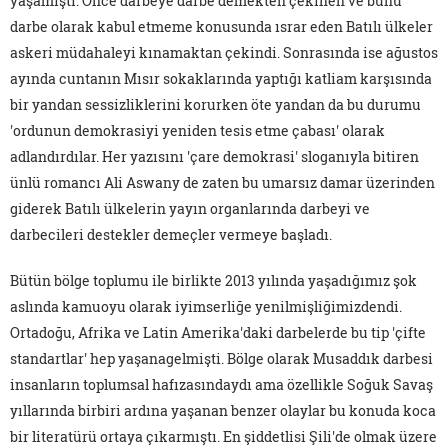
yaşamıştı. Önce darbeye darbe demekten çekinen ve bunu
darbe olarak kabul etmeme konusunda ısrar eden Batılı ülkeler
askeri müdahaleyi kınamaktan çekindi. Sonrasında ise ağustos
ayında cuntanın Mısır sokaklarında yaptığı katliam karşısında
bir yandan sessizliklerini korurken öte yandan da bu durumu
'ordunun demokrasiyi yeniden tesis etme çabası' olarak
adlandırdılar. Her yazısını 'çare demokrasi' sloganıyla bitiren
ünlü romancı Ali Aswany de zaten bu umarsız damar üzerinden
giderek Batılı ülkelerin yayın organlarında darbeyi ve
darbecileri destekler demeçler vermeye başladı.
Bütün bölge toplumu ile birlikte 2013 yılında yaşadığımız şok
aslında kamuoyu olarak iyimserliğe yenilmişliğimizdendi.
Ortadoğu, Afrika ve Latin Amerika'daki darbelerde bu tip 'çifte
standartlar' hep yaşanagelmişti. Bölge olarak Musaddık darbesi
insanların toplumsal hafızasındaydı ama özellikle Soğuk Savaş
yıllarında birbiri ardına yaşanan benzer olaylar bu konuda koca
bir literatürü ortaya çıkarmıştı. En şiddetlisi Şili'de olmak üzere