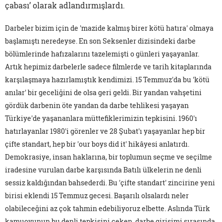
çabası’ olarak adlandırmışlardı.
Darbeler bizim için de 'mazide kalmış birer kötü hatıra' olmaya
başlamıştı neredeyse. En son Seksenler dizisindeki darbe
bölümlerinde hafızalarını tazelemişti o günleri yaşayanlar.
Artık hepimiz darbelerle sadece filmlerde ve tarih kitaplarında
karşılaşmaya hazırlamıştık kendimizi. 15 Temmuz'da bu 'kötü
anılar' bir geceliğini de olsa geri geldi. Bir yandan vahşetini
gördük darbenin öte yandan da darbe tehlikesi yaşayan
Türkiye'de yaşananlara müttefiklerimizin tepkisini. 1960'ı
hatırlayanlar 1980'i görenler ve 28 Şubat'ı yaşayanlar hep bir
çifte standart, hep bir 'our boys did it' hikâyesi anlatırdı.
Demokrasiye, insan haklarına, bir toplumun seçme ve seçilme
iradesine vurulan darbe karşısında Batılı ülkelerin ne denli
sessiz kaldığından bahsederdi. Bu 'çifte standart' zincirine yeni
birisi eklendi 15 Temmuz gecesi. Başarılı olsalardı neler
olabileceğini az çok tahmin edebiliyoruz elbette. Aslında Türk
kamuoyunun bu denli tepkisini çeken, darbe girişimi sırasında