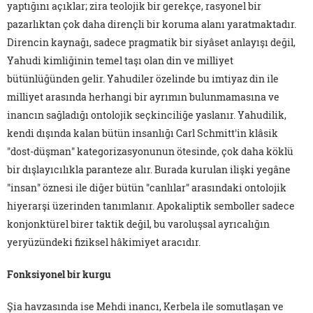
yaptığını açıklar; zira teolojik bir gerekçe, rasyonel bir
pazarlıktan çok daha dirençli bir koruma alanı yaratmaktadır.
Direncin kaynağı, sadece pragmatik bir siyâset anlayışı değil,
Yahudi kimliğinin temel taşı olan din ve milliyet
bütünlüğünden gelir. Yahudiler özelinde bu imtiyaz din ile
milliyet arasında herhangi bir ayrımın bulunmamasına ve
inancın sağladığı ontolojik seçkinciliğe yaslanır. Yahudilik,
kendi dışında kalan bütün insanlığı Carl Schmitt'in klâsik
"dost-düşman" kategorizasyonunun ötesinde, çok daha köklü
bir dışlayıcılıkla paranteze alır. Burada kurulan ilişki yegâne
"insan" öznesi ile diğer bütün "canlılar" arasındaki ontolojik
hiyerarşi üzerinden tanımlanır. Apokaliptik semboller sadece
konjonktürel birer taktik değil, bu varoluşsal ayrıcalığın
yeryüzündeki fiziksel hâkimiyet aracıdır.
Fonksiyonel bir kurgu
Şia havzasında ise Mehdi inancı, Kerbela ile somutlaşan ve