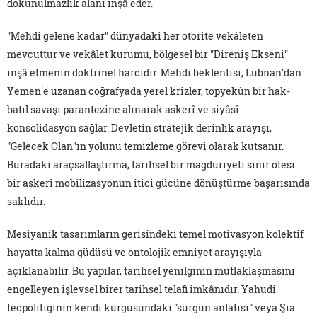
dokunulmazlık alanı inşâ eder.
"Mehdi gelene kadar" dünyadaki her otorite vekâleten
mevcuttur ve vekâlet kurumu, bölgesel bir "Direniş Ekseni"
inşâ etmenin doktrinel harcıdır. Mehdi beklentisi, Lübnan'dan
Yemen'e uzanan coğrafyada yerel krizler, topyekûn bir hak-
batıl savaşı parantezine alınarak askerî ve siyâsî
konsolidasyon sağlar. Devletin stratejik derinlik arayışı,
"Gelecek Olan"ın yolunu temizleme görevi olarak kutsanır.
Buradaki araçsallaştırma, tarihsel bir mağduriyeti sınır ötesi
bir askerî mobilizasyonun itici gücüne dönüştürme başarısında
saklıdır.
Mesiyanik tasarımların gerisindeki temel motivasyon kolektif
hayatta kalma güdüsü ve ontolojik emniyet arayışıyla
açıklanabilir. Bu yapılar, tarihsel yenilginin mutlaklaşmasını
engelleyen işlevsel birer tarihsel telafi imkânıdır. Yahudi
teopolitiğinin kendi kurgusundaki "sürgün anlatısı" veya Şia