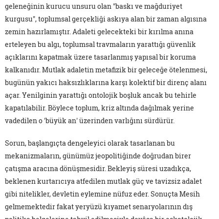
geleneğinin kurucu unsuru olan "baskı ve mağduriyet
kurgusu", toplumsal gerçekliği askıya alan bir zaman algısına
zemin hazırlamıştır. Adaleti gelecekteki bir kırılma anına
erteleyen bu algı, toplumsal travmaların yarattığı güvenlik
açıklarını kapatmak üzere tasarlanmış yapısal bir koruma
kalkanıdır. Mutlak adaletin metafizik bir geleceğe ötelenmesi,
bugünün yakıcı haksızlıklarına karşı kolektif bir direnç alanı
açar. Yenilginin yarattığı ontolojik boşluk ancak bu tehirle
kapatılabilir. Böylece toplum, kriz altında dağılmak yerine
vadedilen o 'büyük an' üzerinden varlığını sürdürür.
Sorun, başlangıçta dengeleyici olarak tasarlanan bu
mekanizmaların, günümüz jeopolitiğinde doğrudan birer
çatışma aracına dönüşmesidir. Bekleyiş süresi uzadıkça,
beklenen kurtarıcıya atfedilen mutlak güç ve tavizsiz adalet
gibi nitelikler, devletin eylemine nüfuz eder. Sonuçta Mesih
gelmemektedir fakat yeryüzü kıyamet senaryolarının dış