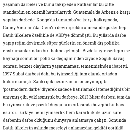
yaşanan darbeler ve bunu takip eden katliamlar bu çifte
standardın en önemli hatıralarıydı. Guatemala'da Arbenz'e karşı
yapılan darbede, Kongo'da Lumumba'ya karşı kalkışmada,
Güney Vietnam'da Diem'in devrilip öldürülmesinde gözler hep
Batılı ülkelere özellikle de ABD'ye dönmüştü. Bu yıllarda darbe
yapıp rejim devirmek süper güçlerin en önemli dış politika
enstrümanlarından biri haline gelmişti. Bizdeki iyimserliğin ise
kaynağı somut bir politika değişiminden ziyade Soğuk Savaş
sonrası benzer olayların yaşanmaması temennisinden ibaretti.
1997 Şubat darbesi dahi bu iyimserliği tam olarak ortadan
kaldırmamıştı. Sanki çok uzun zaman önceymiş gibi
'postmodern darbe' diyerek sadece hatırlamak istemediğiniz bir
anıymış gibi yaklaşmıştık bu darbeye. 2013 Mısır darbesi tam da
bu iyimserlik ve pozitif duyguların ortasında buz gibi bir hava
estirdi. Türkiye hem iyimserlik hem kararlılık ile uzun süre
darbenin darbe olduğunu dünyaya anlatmaya çalıştı. Sonunda
Batılı ülkelerin aslında meseleyi anlamazdan geldiği görüldü.