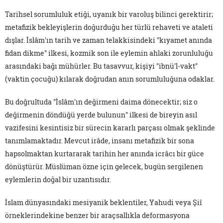
Tarihsel sorumluluk etiği, uyanık bir varoluş bilinci gerektirir;
metafizik bekleyişlerin doğurduğu her türlü rehaveti ve ataleti
dışlar. İslâm'ın tarih ve zaman telakkisindeki "kıyamet anında
fidan dikme" ilkesi, kozmik son ile eylemin ahlaki zorunluluğu
arasındaki bağı mühürler. Bu tasavvur, kişiyi "ibnü'l-vakt"
(vaktin çocuğu) kılarak doğrudan anın sorumluluğuna odaklar.
Bu doğrultuda "İslâm'ın değirmeni daima dönecektir; siz o
değirmenin döndüğü yerde bulunun" ilkesi de bireyin asıl
vazifesini kesintisiz bir sürecin kararlı parçası olmak şeklinde
tanımlamaktadır. Mevcut irâde, insanı metafizik bir sona
hapsolmaktan kurtararak tarihin her anında icrâcı bir güce
dönüştürür. Müslüman özne için gelecek, bugün sergilenen
eylemlerin doğal bir uzantısıdır.
İslam dünyasındaki mesiyanik beklentiler, Yahudi veya Şiî
örneklerindekine benzer bir araçsallıkla deformasyona