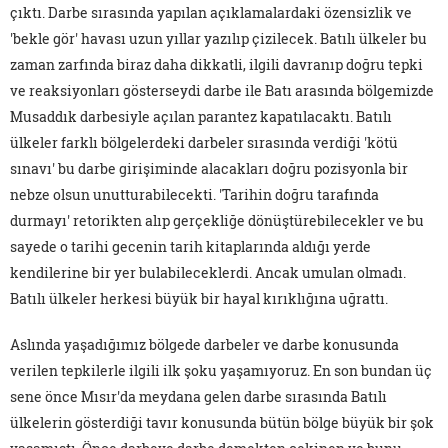
çıktı. Darbe sırasında yapılan açıklamalardaki özensizlik ve
'bekle gör' havası uzun yıllar yazılıp çizilecek. Batılı ülkeler bu
zaman zarfında biraz daha dikkatli, ilgili davranıp doğru tepki
ve reaksiyonları gösterseydi darbe ile Batı arasında bölgemizde
Musaddık darbesiyle açılan parantez kapatılacaktı. Batılı
ülkeler farklı bölgelerdeki darbeler sırasında verdiği 'kötü
sınavı' bu darbe girişiminde alacakları doğru pozisyonla bir
nebze olsun unutturabilecekti. 'Tarihin doğru tarafında
durmayı' retorikten alıp gerçekliğe dönüştürebilecekler ve bu
sayede o tarihi gecenin tarih kitaplarında aldığı yerde
kendilerine bir yer bulabileceklerdi. Ancak umulan olmadı.
Batılı ülkeler herkesi büyük bir hayal kırıklığına uğrattı.
Aslında yaşadığımız bölgede darbeler ve darbe konusunda
verilen tepkilerle ilgili ilk şoku yaşamıyoruz. En son bundan üç
sene önce Mısır'da meydana gelen darbe sırasında Batılı
ülkelerin gösterdiği tavır konusunda bütün bölge büyük bir şok