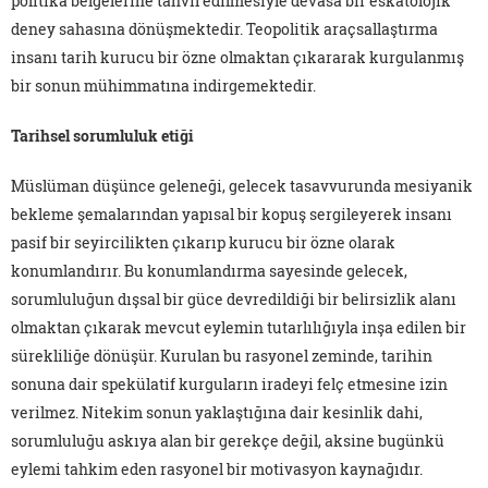
politika belgelerine tahvil edilmesiyle devâsa bir eskatolojik
deney sahasına dönüşmektedir. Teopolitik araçsallaştırma
insanı tarih kurucu bir özne olmaktan çıkararak kurgulanmış
bir sonun mühimmatına indirgemektedir.
Tarihsel sorumluluk etiği
Müslüman düşünce geleneği, gelecek tasavvurunda mesiyanik
bekleme şemalarından yapısal bir kopuş sergileyerek insanı
pasif bir seyircilikten çıkarıp kurucu bir özne olarak
konumlandırır. Bu konumlandırma sayesinde gelecek,
sorumluluğun dışsal bir güce devredildiği bir belirsizlik alanı
olmaktan çıkarak mevcut eylemin tutarlılığıyla inşa edilen bir
sürekliliğe dönüşür. Kurulan bu rasyonel zeminde, tarihin
sonuna dair spekülatif kurguların iradeyi felç etmesine izin
verilmez. Nitekim sonun yaklaştığına dair kesinlik dahi,
sorumluluğu askıya alan bir gerekçe değil, aksine bugünkü
eylemi tahkim eden rasyonel bir motivasyon kaynağıdır.