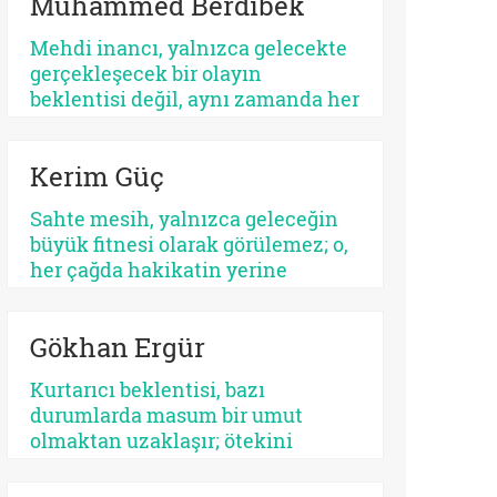
Muhammed Berdibek
ilişkilendirilir. Yahudilikte Mesih
beklentisi özellikle İsrail halkının
Mehdi inancı, yalnızca gelecekte
ikbali ve istikbali ile ilgili iken,
gerçekleşecek bir olayın
Hristiyanlıkta Mesih’in misyonu
beklentisi değil, aynı zamanda her
bütün insanlığa yöneliktir.
dönemde yeniden tanımlanan,
yeniden yorumlanan ve yeniden
Kerim Güç
konumlandırılan bir düşünsel
merkez olarak Şiî geleneğin en
Sahte mesih, yalnızca geleceğin
belirleyici unsurlarından biri
büyük fitnesi olarak görülemez; o,
olmayı sürdürmektedir.
her çağda hakikatin yerine
geçmek isteyen her parıltının
ortak adıdır. Kimi zaman bir
Gökhan Ergür
sistemdir, kimi zaman bir şahıs,
kimi zaman bir kült, kimi zaman
Kurtarıcı beklentisi, bazı
da insanın kendi benliğidir. Biri
durumlarda masum bir umut
kalabalıkları yutar, diğeri kalbi.
olmaktan uzaklaşır; ötekini
Fakat ikisinin de kaynağı aynıdır:
dışlayan, kendini mutlaklaştıran
Allah’tan kopmuş merkez…
bir yapıya bürünebilir. Psikolojik