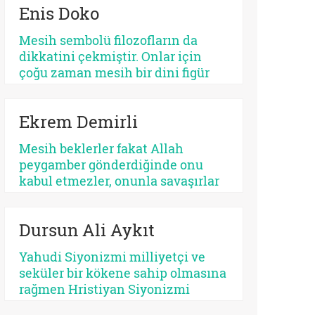
Enis Doko
açıdan bakıldığında, her kurtarıcı
beklentisi aynı ruhsal içerikle
Mesih sembolü filozofların da
işlemez. Bazısı insanı
dikkatini çekmiştir. Onlar için
olgunlaştırır, bazısı sertleştirir.
çoğu zaman mesih bir dini figür
Bazısı dayanıklılık üretir, bazısı
değil, düşünme biçimidir. Kimileri
düşmanlık.
mesihi tarihin bir kırılma noktası
Ekrem Demirli
olarak düşünürken, kimileri onun
çoktan sekülerleştiğini ve modern
Mesih beklerler fakat Allah
ideolojilerde yaşamaya devam
peygamber gönderdiğinde onu
ettiğini savunur.
kabul etmezler, onunla savaşırlar
veya ilahi kelamda denildiği üzere
‘Sen ve rabbin gidin savaşın’ diye
Dursun Ali Aykıt
ayak sürürler. Günümüz için de
bunu düşünmek mümkündür:
Yahudi Siyonizmi milliyetçi ve
Beklediklerini iddia ettikleri
seküler bir kökene sahip olmasına
kurtarıcı gelse onu da
rağmen Hristiyan Siyonizmi
tanımayacaklardır.
teolojik ve eskatolojik bir zeminde