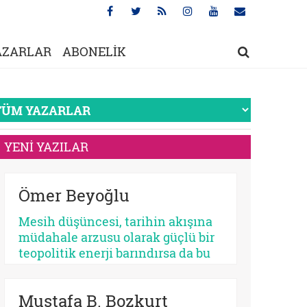
AZARLAR
ABONELİK
YENİ YAZILAR
Ömer Beyoğlu
Mesih düşüncesi, tarihin akışına
müdahale arzusu olarak güçlü bir
teopolitik enerji barındırsa da bu
enerjinin bir bekleme
sosyolojisine dönüşmesi
Mustafa B. Bozkurt
toplumsal bir çürümeyi ve