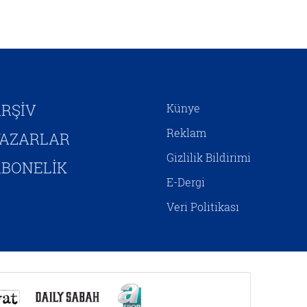
kendini inşa etmeye
çalışmaktadır. Hristiyan
Siyonizminin İsrail’e yönelik
siyasî desteğini hem jeopolitik
çıkarlar bağlamında hem de
Mesih’in ikinci gelişini
hızlandırıp Yeni Ahit
RŞİV
Künye
metinlerinde aktarılan birtakım
kehanetlerin gerçekleşmesini
Reklam
YAZARLAR
sağlamaya yönelik adımlar olarak
Gizlilik Bildirimi
yorumlamak mümkündür.
BONELİK
E-Dergi
Veri Politikası