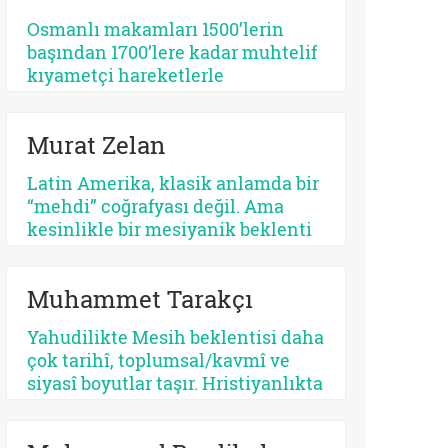
tehlikeli bir apokaliptizmi tetikler.
Osmanlı makamları 1500’lerin
Dünyayı bir bekleme odasına
başından 1700’lere kadar muhtelif
çeviren her tasavvur, şimdiyi ve
kıyametçi hareketlerle
insan iradesini değersizleştirir.
karşılaşmış, bunları her zamanki
pragmatik tavrı ile çözmeyi
Murat Zelan
başarmıştır. Bu devrin, özellikle
1590 ve sonrasının bir siyasi kriz
Latin Amerika, klasik anlamda bir
devri olması tesadüf değildir.
“mehdi” coğrafyası değil. Ama
Siyasi krizler kıyametçi
kesinlikle bir mesiyanik beklenti
beklentileri tetiklemektedir.
coğrafyası. Burada halk gökten
inecek kusursuz bir kurtarıcı
Muhammet Tarakçı
beklemez, çoğu zaman kendi
yarasına benzeyen bir yüz arar. Bu
Yahudilikte Mesih beklentisi daha
yüzden kıtanın azizleri
çok tarihî, toplumsal/kavmî ve
kusurludur, öfkelidir, bazen
siyasî boyutlar taşır. Hristiyanlıkta
günahkârdır, bazen başarısızdır.
ise kurtuluş, öncelikle insanın
Ama tam da bu yüzden gerçektir.
günah karşısındaki durumuyla