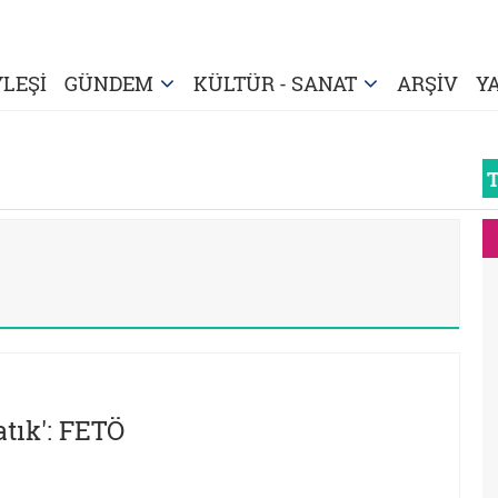
LEŞİ
GÜNDEM
KÜLTÜR - SANAT
ARŞİV
Y
 atık': FETÖ