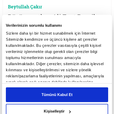
Beytullah Çakır
Düşünce atlası Ali Fuat Başgil
16 Mayıs Çarşamba
2018
Verilerinizin sorumlu kullanımı
Sizlere daha iyi bir hizmet sunabilmek için İnternet
Darbeci askerler cumhurbaşkanlığı adaylığından
çekilmesi için Ali Fuat Başgil'i tehdit ettiklerinde
Sitemizde kendimize ve üçüncü kişilere ait çerezler
hocadan şu cevabı almışlardı; ''Paşalar! Ben
kullanılmaktadır. Bu çerezler vasıtasıyla çeşitli kişisel
Kafkas cephesinde dört sene harp gördüm. Harp
verileriniz işlenmekte olup gerekli olan çerezler bilgi
içinde olan insanın ölüm aklına gelmez. Şu anda
toplumu hizmetlerinin sunulması amacıyla
da bir harp içindeyim.''
kullanılmaktadır. Diğer çerezler, sitemizin daha işlevsel
kılınması ve kişiselleştirilmesi ve sizlere yönelik
reklam/pazarlama faaliyetlerinin yapılması, amaçlarıyla
Beytullah Çakır
sınırlı olarak açık rızanız dahilinde kullanılacaktır.
Çerezlere ilişkin tercihlerinizi çerez paneli vasıtasıyla
Batı kendini İslam karşıtlığıyla
belirleyebilirsiniz. Çerezlere ilişkin detaylı bilgi için
Tümünü Kabul Et
tanımlıyor
Ayarlar butonuna tıklayabilir,
Çerez Bilgilendirme
16 Mayıs Çarşamba
2018
Metnimizi ziyaret edebilirsiniz.
Kişiselleştir
6698 sayılı Kişisel Verilerin Korunması Kanunu uyarınca