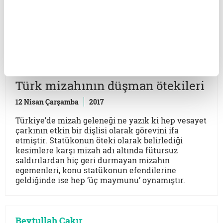
Hz. Süleyman’ın vefatından sonra ülke, İsrail ve
Yehuda Krallığı olmak üzere ikiye bölündü
Beytullah Çakır
Türk mizahının düşman ötekileri
12 Nisan Çarşamba
2017
Türkiye’de mizah geleneği ne yazık ki hep vesayet
çarkının etkin bir dişlisi olarak görevini ifa
etmiştir. Statükonun öteki olarak belirlediği
kesimlere karşı mizah adı altında fütursuz
saldırılardan hiç geri durmayan mizahın
egemenleri, konu statükonun efendilerine
geldiğinde ise hep ‘üç maymunu’ oynamıştır.
Beytullah Çakır