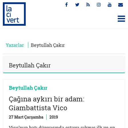
Yazarlar
Beytullah Çakır
Beytullah Çakır
Beytullah Çakır
Çağına aykırı bir adam:
Giambattista Vico
27 Mart Çarşamba
2019
Vico’nun batı dünyasında ortaya çıkmış ilk ve en