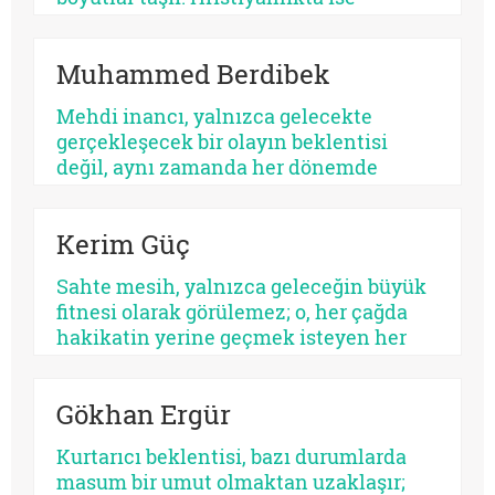
tam da bu yüzden gerçektir.
kurtuluş, öncelikle insanın günah
karşısındaki durumuyla ilişkilendirilir.
Muhammed Berdibek
Yahudilikte Mesih beklentisi özellikle
İsrail halkının ikbali ve istikbali ile ilgili
Mehdi inancı, yalnızca gelecekte
iken, Hristiyanlıkta Mesih’in misyonu
gerçekleşecek bir olayın beklentisi
bütün insanlığa yöneliktir.
değil, aynı zamanda her dönemde
yeniden tanımlanan, yeniden
yorumlanan ve yeniden
Kerim Güç
konumlandırılan bir düşünsel merkez
olarak Şiî geleneğin en belirleyici
Sahte mesih, yalnızca geleceğin büyük
unsurlarından biri olmayı
fitnesi olarak görülemez; o, her çağda
sürdürmektedir.
hakikatin yerine geçmek isteyen her
parıltının ortak adıdır. Kimi zaman bir
sistemdir, kimi zaman bir şahıs, kimi
Gökhan Ergür
zaman bir kült, kimi zaman da insanın
kendi benliğidir. Biri kalabalıkları yutar,
Kurtarıcı beklentisi, bazı durumlarda
diğeri kalbi. Fakat ikisinin de kaynağı
masum bir umut olmaktan uzaklaşır;
aynıdır: Allah’tan kopmuş merkez…