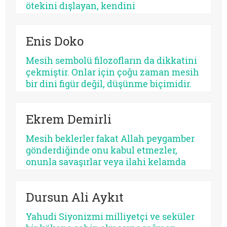
ötekini dışlayan, kendini
mutlaklaştıran bir yapıya bürünebilir.
Psikolojik açıdan bakıldığında, her
Enis Doko
kurtarıcı beklentisi aynı ruhsal içerikle
işlemez. Bazısı insanı olgunlaştırır,
Mesih sembolü filozofların da dikkatini
bazısı sertleştirir. Bazısı dayanıklılık
çekmiştir. Onlar için çoğu zaman mesih
üretir, bazısı düşmanlık.
bir dini figür değil, düşünme biçimidir.
Kimileri mesihi tarihin bir kırılma
noktası olarak düşünürken, kimileri
Ekrem Demirli
onun çoktan sekülerleştiğini ve modern
ideolojilerde yaşamaya devam ettiğini
Mesih beklerler fakat Allah peygamber
savunur.
gönderdiğinde onu kabul etmezler,
onunla savaşırlar veya ilahi kelamda
denildiği üzere ‘Sen ve rabbin gidin
savaşın’ diye ayak sürürler. Günümüz
Dursun Ali Aykıt
için de bunu düşünmek mümkündür:
Beklediklerini iddia ettikleri kurtarıcı
Yahudi Siyonizmi milliyetçi ve seküler
gelse onu da tanımayacaklardır.