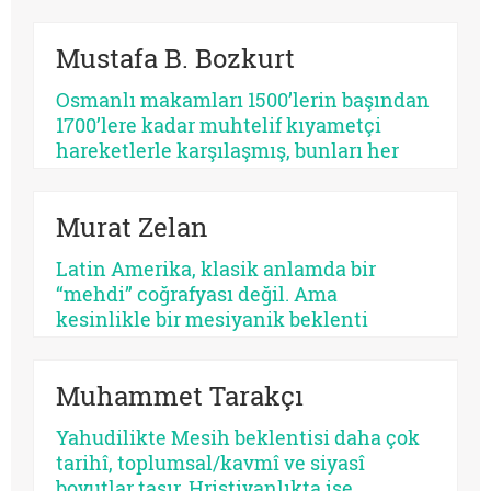
enerjinin bir bekleme sosyolojisine
dönüşmesi toplumsal bir çürümeyi ve
Mustafa B. Bozkurt
tehlikeli bir apokaliptizmi tetikler.
Dünyayı bir bekleme odasına çeviren
Osmanlı makamları 1500’lerin başından
her tasavvur, şimdiyi ve insan iradesini
1700’lere kadar muhtelif kıyametçi
değersizleştirir.
hareketlerle karşılaşmış, bunları her
zamanki pragmatik tavrı ile çözmeyi
başarmıştır. Bu devrin, özellikle 1590 ve
Murat Zelan
sonrasının bir siyasi kriz devri olması
tesadüf değildir. Siyasi krizler kıyametçi
Latin Amerika, klasik anlamda bir
beklentileri tetiklemektedir.
“mehdi” coğrafyası değil. Ama
kesinlikle bir mesiyanik beklenti
coğrafyası. Burada halk gökten inecek
kusursuz bir kurtarıcı beklemez, çoğu
Muhammet Tarakçı
zaman kendi yarasına benzeyen bir yüz
arar. Bu yüzden kıtanın azizleri
Yahudilikte Mesih beklentisi daha çok
kusurludur, öfkelidir, bazen
tarihî, toplumsal/kavmî ve siyasî
günahkârdır, bazen başarısızdır. Ama
boyutlar taşır. Hristiyanlıkta ise