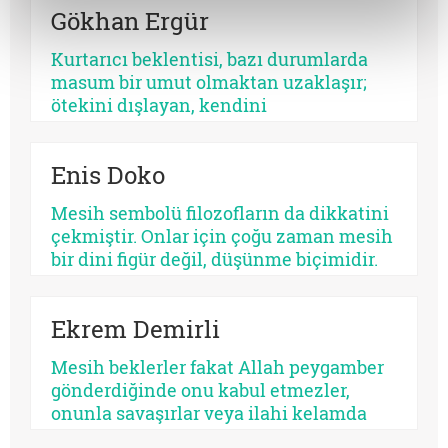
Gökhan Ergür
zaman bir kült, kimi zaman da insanın
kendi benliğidir. Biri kalabalıkları yutar,
Kurtarıcı beklentisi, bazı durumlarda
diğeri kalbi. Fakat ikisinin de kaynağı
masum bir umut olmaktan uzaklaşır;
aynıdır: Allah’tan kopmuş merkez…
ötekini dışlayan, kendini
mutlaklaştıran bir yapıya bürünebilir.
Psikolojik açıdan bakıldığında, her
Enis Doko
kurtarıcı beklentisi aynı ruhsal içerikle
işlemez. Bazısı insanı olgunlaştırır,
Mesih sembolü filozofların da dikkatini
bazısı sertleştirir. Bazısı dayanıklılık
çekmiştir. Onlar için çoğu zaman mesih
üretir, bazısı düşmanlık.
bir dini figür değil, düşünme biçimidir.
Kimileri mesihi tarihin bir kırılma
noktası olarak düşünürken, kimileri
Ekrem Demirli
onun çoktan sekülerleştiğini ve modern
ideolojilerde yaşamaya devam ettiğini
Mesih beklerler fakat Allah peygamber
savunur.
gönderdiğinde onu kabul etmezler,
onunla savaşırlar veya ilahi kelamda
denildiği üzere ‘Sen ve rabbin gidin