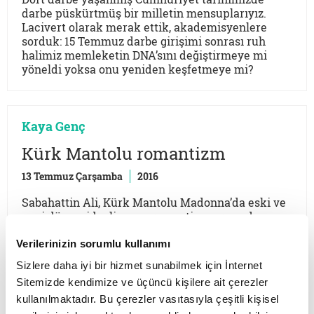
darbe püskürtmüş bir milletin mensuplarıyız.
Lacivert olarak merak ettik, akademisyenlere
sorduk: 15 Temmuz darbe girişimi sonrası ruh
halimiz memleketin DNA’sını değiştirmeye mi
yöneldi yoksa onu yeniden keşfetmeye mi?
Kaya Genç
Kürk Mantolu romantizm
13 Temmuz Çarşamba
2016
Sabahattin Ali, Kürk Mantolu Madonna’da eski ve
yeni dünya, idealizm ve romantizm arasında
karşıtlıklar kuruyor, bize iki şehrin ve iki ayrı
hayata bakış biçiminin hikâyesini anlatıyor
Verilerinizin sorumlu kullanımı
Sizlere daha iyi bir hizmet sunabilmek için İnternet
Sitemizde kendimize ve üçüncü kişilere ait çerezler
kullanılmaktadır. Bu çerezler vasıtasıyla çeşitli kişisel
Kaya Genç