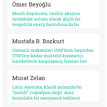
Ömer Beyoğlu
Mesih düşüncesi, tarihin akışına
müdahale arzusu olarak güçlü bir
teopolitik enerji barındırsa da bu
enerjinin bir bekleme sosyolojisine
dönüşmesi toplumsal bir çürümeyi ve
Mustafa B. Bozkurt
tehlikeli bir apokaliptizmi tetikler.
Dünyayı bir bekleme odasına çeviren
Osmanlı makamları 1500’lerin başından
her tasavvur, şimdiyi ve insan iradesini
1700’lere kadar muhtelif kıyametçi
değersizleştirir.
hareketlerle karşılaşmış, bunları her
zamanki pragmatik tavrı ile çözmeyi
başarmıştır. Bu devrin, özellikle 1590 ve
Murat Zelan
sonrasının bir siyasi kriz devri olması
tesadüf değildir. Siyasi krizler kıyametçi
Latin Amerika, klasik anlamda bir
beklentileri tetiklemektedir.
“mehdi” coğrafyası değil. Ama
kesinlikle bir mesiyanik beklenti
coğrafyası. Burada halk gökten inecek