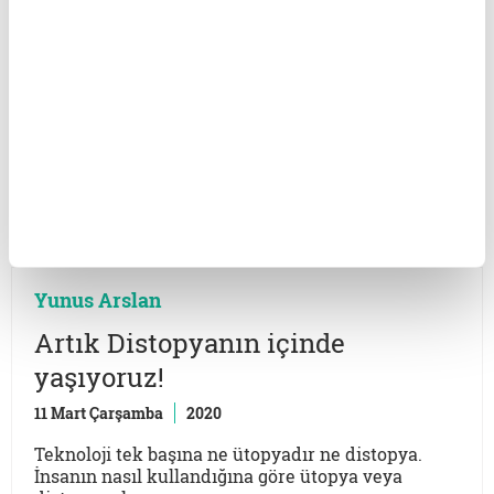
16 Nisan Perşembe
2020
Türkiye’de “Steakhouse” kavramının öncü
isimlerinden Cüneyt Asan, Taze Mutfak kurucusu
girişimci ve yazar Bahar Çelik Ömür, Sofra Dergisi
Genel Yayın Yönetmeni Emine Tunadan ve Gıda ve
İhtiyaç Maddeleri Denetleme ve Sertifikalama
Araştırmaları Derneği GİMDES kurucu başkanı
Hüseyin Kami Büyüközer bu ay gıda konusunu
Lacivert için masaya yatırdı.
Yunus Arslan
Artık Distopyanın içinde
yaşıyoruz!
11 Mart Çarşamba
2020
Teknoloji tek başına ne ütopyadır ne distopya.
İnsanın nasıl kullandığına göre ütopya veya