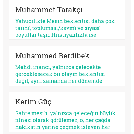
kusursuz bir kurtarıcı beklemez, çoğu
Muhammet Tarakçı
zaman kendi yarasına benzeyen bir yüz
arar. Bu yüzden kıtanın azizleri
Yahudilikte Mesih beklentisi daha çok
kusurludur, öfkelidir, bazen
tarihî, toplumsal/kavmî ve siyasî
günahkârdır, bazen başarısızdır. Ama
boyutlar taşır. Hristiyanlıkta ise
tam da bu yüzden gerçektir.
kurtuluş, öncelikle insanın günah
karşısındaki durumuyla ilişkilendirilir.
Muhammed Berdibek
Yahudilikte Mesih beklentisi özellikle
İsrail halkının ikbali ve istikbali ile ilgili
Mehdi inancı, yalnızca gelecekte
iken, Hristiyanlıkta Mesih’in misyonu
gerçekleşecek bir olayın beklentisi
bütün insanlığa yöneliktir.
değil, aynı zamanda her dönemde
yeniden tanımlanan, yeniden
yorumlanan ve yeniden
Kerim Güç
konumlandırılan bir düşünsel merkez
olarak Şiî geleneğin en belirleyici
Sahte mesih, yalnızca geleceğin büyük
unsurlarından biri olmayı
fitnesi olarak görülemez; o, her çağda
sürdürmektedir.
hakikatin yerine geçmek isteyen her
parıltının ortak adıdır. Kimi zaman bir