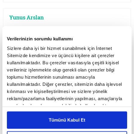
Yunus Arslan
Yakın sürecin hedefi tanrıya
alternatif homo-deus...
Verilerinizin sorumlu kullanımı
21 Haziran Pazartesi
2021
Sizlere daha iyi bir hizmet sunabilmek için İnternet
Sitemizde kendimize ve üçüncü kişilere ait çerezler
Yakın geleceğe yönelik yeni bir insan modelinin
kullanılmaktadır. Bu çerezler vasıtasıyla çeşitli kişisel
ortaya çıkacağı ya da çıkarılacağını ileri sürenler
verileriniz işlenmekte olup gerekli olan çerezler bilgi
umutlu. Bir yanda insanı "insani kusurlarından"
arındırarak bir üst insan oluşturmayı hedefleyen
toplumu hizmetlerinin sunulması amacıyla
transhümanizm...
kullanılmaktadır. Diğer çerezler, sitemizin daha işlevsel
kılınması ve kişiselleştirilmesi ve sizlere yönelik
reklam/pazarlama faaliyetlerinin yapılması, amaçlarıyla
sınırlı olarak açık rızanız dahilinde kullanılacaktır.
Yunus Arslan
Çerezlere ilişkin tercihlerinizi çerez paneli vasıtasıyla
Anadolu’nun sevgisinin nişanları:
belirleyebilirsiniz. Çerezlere ilişkin detaylı bilgi için
Tümünü Kabul Et
Yunus kabir ve makamları
Ayarlar butonuna tıklayabilir,
Çerez Bilgilendirme