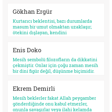
sistemdir, kimi zaman bir şahıs, kimi
Gökhan Ergür
zaman bir kült, kimi zaman da insanın
kendi benliğidir. Biri kalabalıkları yutar,
Kurtarıcı beklentisi, bazı durumlarda
diğeri kalbi. Fakat ikisinin de kaynağı
masum bir umut olmaktan uzaklaşır;
aynıdır: Allah’tan kopmuş merkez…
ötekini dışlayan, kendini
mutlaklaştıran bir yapıya bürünebilir.
Psikolojik açıdan bakıldığında, her
Enis Doko
kurtarıcı beklentisi aynı ruhsal içerikle
işlemez. Bazısı insanı olgunlaştırır,
Mesih sembolü filozofların da dikkatini
bazısı sertleştirir. Bazısı dayanıklılık
çekmiştir. Onlar için çoğu zaman mesih
üretir, bazısı düşmanlık.
bir dini figür değil, düşünme biçimidir.
Kimileri mesihi tarihin bir kırılma
noktası olarak düşünürken, kimileri
Ekrem Demirli
onun çoktan sekülerleştiğini ve modern
ideolojilerde yaşamaya devam ettiğini
Mesih beklerler fakat Allah peygamber
savunur.
gönderdiğinde onu kabul etmezler,
onunla savaşırlar veya ilahi kelamda