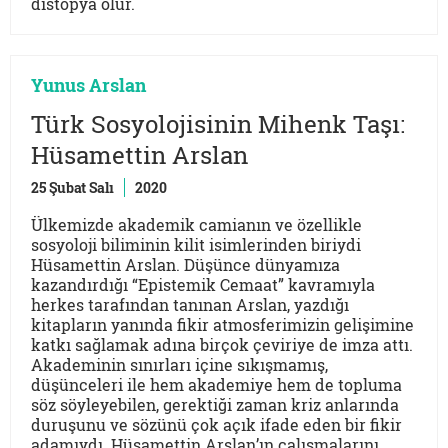
distopya olur.
Yunus Arslan
Türk Sosyolojisinin Mihenk Taşı:
Hüsamettin Arslan
25 Şubat Salı
2020
Ülkemizde akademik camianın ve özellikle
sosyoloji biliminin kilit isimlerinden biriydi
Hüsamettin Arslan. Düşünce dünyamıza
kazandırdığı “Epistemik Cemaat” kavramıyla
herkes tarafından tanınan Arslan, yazdığı
kitapların yanında fikir atmosferimizin gelişimine
katkı sağlamak adına birçok çeviriye de imza attı.
Akademinin sınırları içine sıkışmamış,
düşünceleri ile hem akademiye hem de topluma
söz söyleyebilen, gerektiği zaman kriz anlarında
duruşunu ve sözünü çok açık ifade eden bir fikir
adamıydı. Hüsamettin Arslan’ın çalışmalarını,