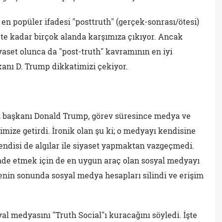
en popüler ifadesi "posttruth" (gerçek-sonrası/ötesi)
ete kadar birçok alanda karşımıza çıkıyor. Ancak
yaset olunca da "post-truth" kavramının en iyi
anı D. Trump dikkatimizi çekiyor.
i başkanı Donald Trump, görev süresince medya ve
mize getirdi. İronik olan şu ki; o medyayı kendisine
endisi de algılar ile siyaset yapmaktan vazgeçmedi.
fade etmek için de en uygun araç olan sosyal medyayı
âyenin sonunda sosyal medya hesapları silindi ve erişim
al medyasını "Truth Social"ı kuracağını söyledi. İşte