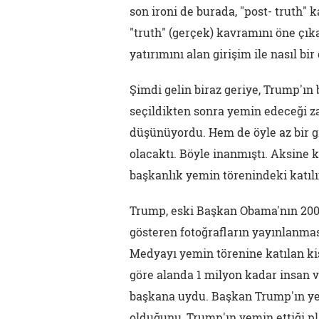
son ironi de burada, "post- truth" 
"truth" (gerçek) kavramını öne çıka
yatırımını alan girişim ile nasıl 
Şimdi gelin biraz geriye, Trump'ın
seçildikten sonra yemin edeceği 
düşünüyordu. Hem de öyle az bir gr
olacaktı. Böyle inanmıştı. Aksine
başkanlık yemin törenindeki katılı
Trump, eski Başkan Obama'nın 2009
gösteren fotoğrafların yayınlanm
Medyayı yemin törenine katılan kiş
göre alanda 1 milyon kadar insan v
başkana uydu. Başkan Trump'ın yemi
olduğunu, Trump'ın yemin ettiği pl