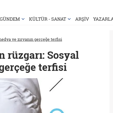
GÜNDEM
KÜLTÜR - SANAT
ARŞİV
YAZARL
medya ve zırvanın gerçeğe terfisi
n rüzgarı: Sosyal
erçeğe terfisi