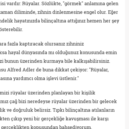
isi vardır: Rüyalar. Sözlükte, "görmek" anlamına gelen
zaman diliminde, zihnin dinlenmesine engel olur. Eğer
ündelik hayatınızda bilinçaltına attığınız hemen her şey
sterebilir.
ra fazla kaptıracak olursanız zihniniz
 yoksa hayal dünyasında mı olduğunuz konusunda emin
izi bunun üzerinden kurmaya bile kalkışabilirsiniz.
su Alfred Adler de buna dikkat çekiyor: "Rüyalar,
sına yardımcı olma işlevi üstlenir."
imizi rüyalar üzerinden planlayan bir kişilik
ımız çağ bizi neredeyse rüyalar üzerinden bir gelecek
k ve doğruluk belirsiz. Tıpkı bilinçaltına atılanların
kten çıkıp yeni bir gerçekliğe kavuşması ile karşı
ın gerçeklikten kopuşundan bahsediyorum.