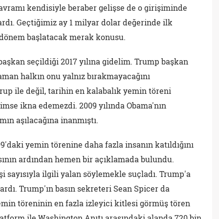
kavramı kendisiyle beraber gelişse de o girişiminde
rdı. Geçtiğimiz ay 1 milyar dolar değerinde ilk
bir dönem başlatacak merak konusu.
 başkan seçildiği 2017 yılına gidelim. Trump başkan
zaman halkın onu yalnız bırakmayacağını
up ile değil, tarihin en kalabalık yemin töreni
 kimse ikna edemezdi. 2009 yılında Obama'nın
mın aşılacağına inanmıştı.
'daki yemin törenine daha fazla insanın katıldığını
asının ardından hemen bir açıklamada bulundu.
i sayısıyla ilgili yalan söylemekle suçladı. Trump'a
ardı. Trump'ın basın sekreteri Sean Spicer da
n töreninin en fazla izleyici kitlesi görmüş tören
atform ile Washington Anıtı arasındaki alanda 720 bin