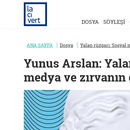
DOSYA
SÖYLEŞİ
ANA SAYFA
Dosya
Yalan rüzgarı: Sosyal 
Yunus Arslan: Yala
medya ve zırvanın g