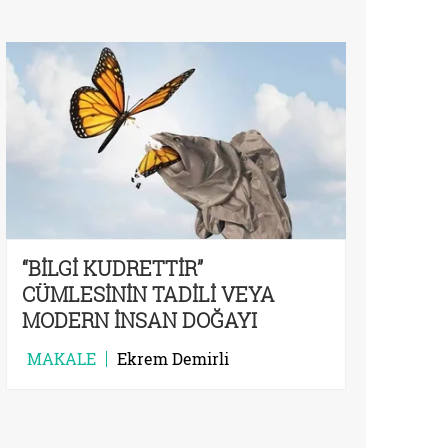
“BİLGİ KUDRETTİR”
CÜMLESİNİN TADİLİ VEYA
MODERN İNSAN DOĞAYI
TAHRİP ETMEKTEN PİŞMAN
MAKALE
Ekrem Demirli
MİDİR?