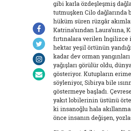
gibi karla özdeşleşmiş dağl
tutmuşken Cilo dağlarında b
hüküm süren rüzgâr akımları
Katrina’sından Laura’sına, K
fırtınalara verilen İngilizce
hektar yeşil örtünün yandığı
kadar dev orman yangınları 
yağışları görülür oldu, düny
gösteriyor. Kutupların erime
söyleniyor, Sibirya bile ısı
göstermeye başladı. Çevresel
yakıt lobilerinin üstünü ör
ki insanoğlu hala akıllanmad
önce insanın değişen, yozla