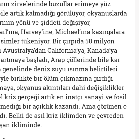
arın zirvelerinde buzullar erimeye yüz
ile artık kalmadığı görülüyor, okyanuslarda
nın yönü ve şiddeti değişiyor,
arl’ına, Harvey’ine, Michael’ına kasırgalara
 isimler tükeniyor. Bir çırpıda 50 milyon
 Avustralya’dan California’ya, Kanada’ya
artmaya başladı, Arap çöllerinde bile kar
a genelinde deniz suyu ısınma belirtileri
yle birlikte bir ölüm çıkmazına girdiği
nmaya, okyanus akıntıları dahi değişiklikler
 kriz gerçeği artık en inatçı sanayi ve fosil
temediği bir açıklık kazandı. Ama görünen o
ı. Belki de asıl kriz iklimden ve çevreden
şan ikliminde.