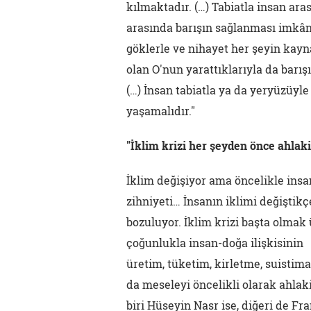
kılmaktadır. (…) Tabiatla insan ar
arasında barışın sağlanması imkâns
göklerle ve nihayet her şeyin kayn
olan O'nun yarattıklarıyla da barışı
(…) İnsan tabiatla ya da yeryüzüy
yaşamalıdır."
"İklim krizi her şeyden önce ahlaki
İklim değişiyor ama öncelikle insan
zihniyeti… İnsanın iklimi değiştikç
bozuluyor. İklim krizi başta olma
çoğunlukla insan-doğa ilişkisinin
üretim, tüketim, kirletme, suistim
da meseleyi öncelikli olarak ahlak
biri Hüseyin Nasr ise, diğeri de Fra