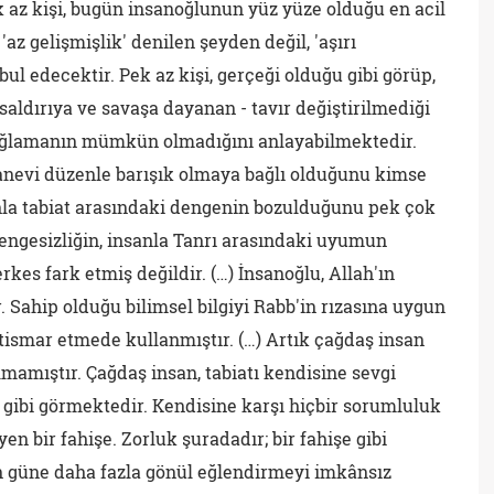
ek az kişi, bugün insanoğlunun yüz yüze olduğu en acil
az gelişmişlik' denilen şeyden değil, 'aşırı
ul edecektir. Pek az kişi, gerçeği olduğu gibi görüp,
 saldırıya ve savaşa dayanan - tavır değiştirilmediği
ağlamanın mümkün olmadığını anlayabilmektedir.
manevi düzenle barışık olmaya bağlı olduğunu kimse
nla tabiat arasındaki dengenin bozulduğunu pek çok
ngesizliğin, insanla Tanrı arasındaki uyumun
es fark etmiş değildir. (…) İnsanoğlu, Allah'ın
Sahip olduğu bilimsel bilgiyi Rabb'in rızasına uygun
stismar etmede kullanmıştır. (…) Artık çağdaş insan
almamıştır. Çağdaş insan, tabiatı kendisine sevgi
işe gibi görmektedir. Kendisine karşı hiçbir sorumluluk
bir fahişe. Zorluk şuradadır; bir fahişe gibi
n güne daha fazla gönül eğlendirmeyi imkânsız