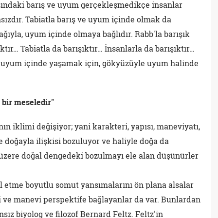
asındaki barış ve uyum gerçekleşmedikçe insanlar
ızdır. Tabiatla barış ve uyum içinde olmak da
ağıyla, uyum içinde olmaya bağlıdır. Rabb'la barışık
ktır… Tabiatla da barışıktır… İnsanlarla da barışıktır…
le uyum içinde yaşamak için, gökyüzüyle uyum halinde
 bir meseledir"
ın iklimi değişiyor; yani karakteri, yapısı, maneviyatı,
e doğayla ilişkisi bozuluyor ve haliyle doğa da
k üzere doğal dengedeki bozulmayı ele alan düşünürler
al etme boyutlu somut yansımalarını ön plana alsalar
i ve manevi perspektife bağlayanlar da var. Bunlardan
nsız biyolog ve filozof Bernard Feltz. Feltz'in