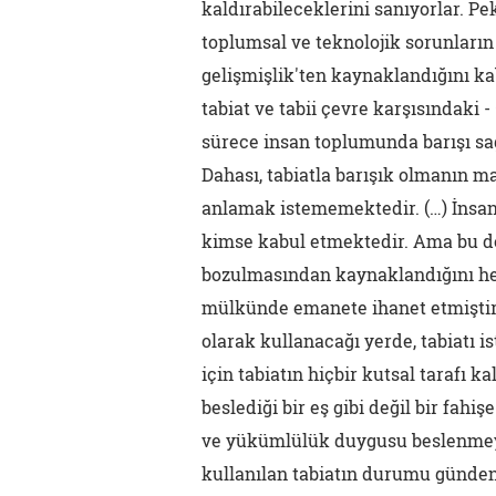
kaldırabileceklerini sanıyorlar. P
toplumsal ve teknolojik sorunların '
gelişmişlik'ten kaynaklandığını kab
tabiat ve tabii çevre karşısındaki -
sürece insan toplumunda barışı s
Dahası, tabiatla barışık olmanın 
anlamak istememektedir. (…) İnsa
kimse kabul etmektedir. Ama bu de
bozulmasından kaynaklandığını herk
mülkünde emanete ihanet etmiştir. 
olarak kullanacağı yerde, tabiatı i
için tabiatın hiçbir kutsal tarafı k
beslediği bir eş gibi değil bir fah
ve yükümlülük duygusu beslenmeyen 
kullanılan tabiatın durumu günde