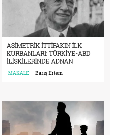
ASİMETRİK İTTİFAKIN İLK
KURBANLARI: TÜRKİYE-ABD
İLİŞKİLERİNDE ADNAN
MENDERES, DEMOKRAT PARTİ,
MAKALE
Barış Ertem
27 MAYIS VE SONRASI