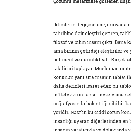
Çözümü metafizikte gösteren düş
İklimlerin değişmesine, dünyada ı
tahribine dair eleştiri getiren, ta
filozof ve bilim insanı çıktı. Ban
ama birinin getirdiği eleştiriler ve
bütüncül ve derinlikliydi. Birçok 
takdirini toplayan Müslüman müte
konunun yanı sıra insanın tabiat ile
daha derinleri işaret eden bir tablo
mütefekkirin tabiat meselesine ge
coğrafyasında hak ettiği gibi bir k
yeridir. Nasr'ın bu ciddi sorun k
insanlığı uyaran diğerlerinden en 
insanın yaratıcıyla ve dolayısıyla yar