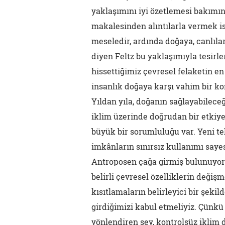
yaklaşımını iyi özetlemesi bakımınd
makalesinden alıntılarla vermek is
meseledir, ardında doğaya, canlılar
diyen Feltz bu yaklaşımıyla tesirl
hissettiğimiz çevresel felaketin e
insanlık doğaya karşı vahim bir 
Yıldan yıla, doğanın sağlayabilece
iklim üzerinde doğrudan bir etkiye
büyük bir sorumluluğu var. Yeni te
imkânların sınırsız kullanımı say
Antroposen çağa girmiş bulunuyoruz:
belirli çevresel özelliklerin değişm
kısıtlamaların belirleyici bir şekil
girdiğimizi kabul etmeliyiz. Çünkü 
yönlendiren şey, kontrolsüz iklim 