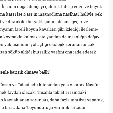
. İnsanın doğal dengeyi giderek tahrip eden ve büyük
ına karşı ise Nasr'ın insanoğluna nasihati, haliyle pek
t ve düz akılcı bir yaklaşımın ötesine geçer ve
nyanın fareli köyün kavalcısı gibi izlediği ilerleme-
aya koymakla kalmaz, öte yandan da insanlığın doğayı
n yaklaşımının yol açtığı ekolojik sorunun ancak
tan söküp aldığı kutsallık vasfını ona iade ederek
enle barışık olmaya bağlı"
İnsan ve Tabiat adlı kitabından yola çıkarak Nasr'ın
k faydalı olacak: "İnsanla tabiat arasındaki
n kaynaklanan sorunları, daha fazla tahribat yaparak,
, onu biraz daha 'boyunduruğa vurarak' ortadan