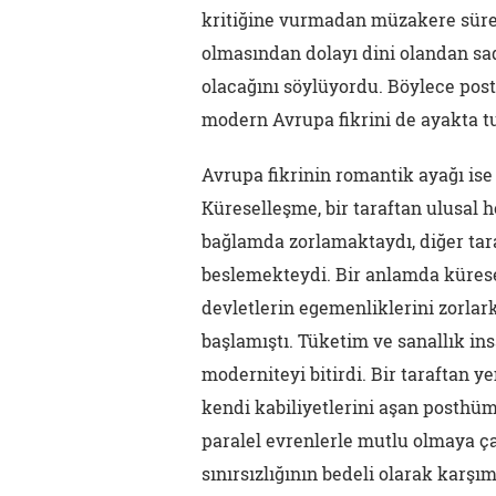
kritiğine vurmadan müzakere süre
olmasından dolayı dini olandan sa
olacağını söylüyordu. Böylece po
modern Avrupa fikrini de ayakta t
Avrupa fikrinin romantik ayağı ise
Küreselleşme, bir taraftan ulusal 
bağlamda zorlamaktaydı, diğer tara
beslemekteydi. Bir anlamda kürese
devletlerin egemenliklerini zorlar
başlamıştı. Tüketim ve sanallık in
moderniteyi bitirdi. Bir taraftan y
kendi kabiliyetlerini aşan posthüma
paralel evrenlerle mutlu olmaya ç
sınırsızlığının bedeli olarak karşım