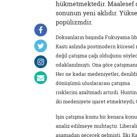
hükmetmektedir. Maalesef d
sonunun yeni aklıdır. Yükse
popülizmdir.
Doksanların başında Fukuyama liber
Kastı aslında postmodern küresel 
değil çatışma çağı olduğunu söyle
odaklanılmıştı. Ona göre çatışman
Her ne kadar medeniyetler, denild
dönüşümü uluslararası çatışma
risklerini azaltmadı artırdı. Hunt
iki medeniyete işaret etmekteydi; 
İşin çatışma kısmı bir kenara konu
analiz edilmeye muhtaçtır. Liberali
aşamadan geçerek gelmişti. İlki 