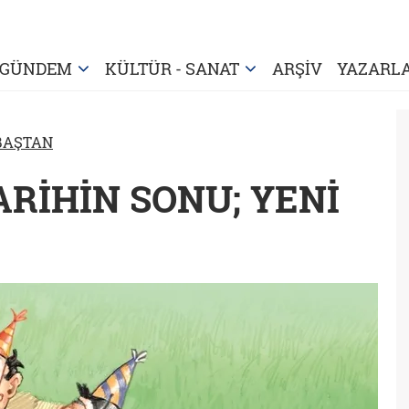
GÜNDEM
KÜLTÜR - SANAT
ARŞİV
YAZARL
 BAŞTAN
TARİHİN SONU; YENİ