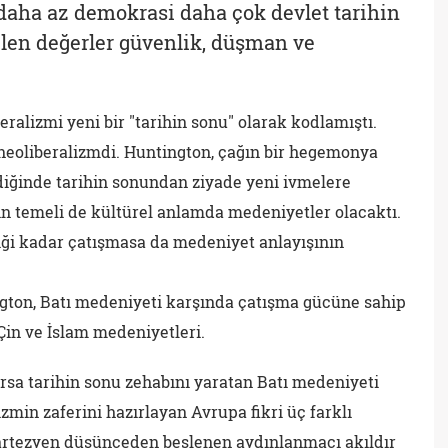
aha az demokrasi daha çok devlet tarihin
len değerler güvenlik, düşman ve
alizmi yeni bir "tarihin sonu" olarak kodlamıştı.
neoliberalizmdi. Huntington, çağın bir hegemonya
diğinde tarihin sonundan ziyade yeni ivmelere
ın temeli de kültürel anlamda medeniyetler olacaktı.
iği kadar çatışmasa da medeniyet anlayışının
ington, Batı medeniyeti karşında çatışma gücüne sahip
Çin ve İslam medeniyetleri.
rsa tarihin sonu zehabını yaratan Batı medeniyeti
zmin zaferini hazırlayan Avrupa fikri üç farklı
Kartezyen düşünceden beslenen aydınlanmacı akıldır