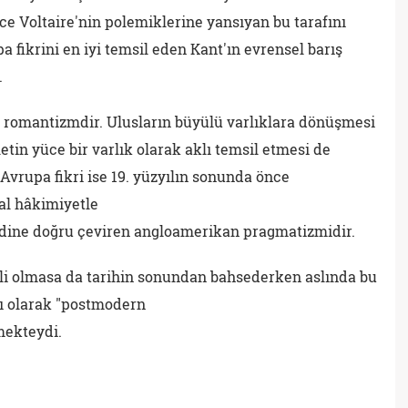
e Voltaire'nin polemiklerine yansıyan bu tarafını
a fikrini en iyi temsil eden Kant'ın evrensel barış
.
e romantizmdir. Ulusların büyülü varlıklara dönüşmesi
letin yüce bir varlık olarak aklı temsil etmesi de
Avrupa fikri ise 19. yüzyılın sonunda önce
al hâkimiyetle
dine doğru çeviren angloamerikan pragmatizmidir.
li olmasa da tarihin sonundan bahsederken aslında bu
mı olarak "postmodern
mekteydi.