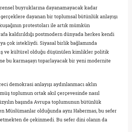
 evrensel buyruklarına dayanamayacak kadar
l gerçeklere dayanan bir toplumsal bütünlük anlayışı
8 kuşağının protestoları ile artık mümkün
rafa kaldırıldığı postmodern dünyada herkes kendi
a çok istekliydi. Siyasal birlik bağlamında
ş ve kültürel olduğu düşünülen kimlikler politik
yine bu karmaşayı toparlayacak bir yeni modernite
ci demokrasi anlayışı aydınlanmacı aklın
üş toplumun ortak akıl çerçevesinde nasıl
yüzyılın başında Avrupa toplumunun bütünlük
men Müslümanlar olduğunda aynı Habermas, bu sefer
etmekten de çekinmedi. Bu sefer dini olanın da