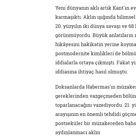
Yeni dünyanın aklı artık Kant'ın
karmaşıktı. Aklın ışığında bilimse
20. yüzyılın iki dünya savaşı ve 6
görünmüyordu. Büyük anlatıların 
hikâyesini hakikatin yerine koymay
postmodernite kimlikleri de bölmü
iddialarla ortaya çıkmıştı. Fakat 
iddiasına ihtiyaç hasıl olmuştu.
Doksanlarda Habermas'ın müzakere
gereklerinden vazgeçmeden bölünm
toparlanacağını vazediyordu. 21. 
arayışının en önemli tehdidi göç
postseküler bir müzakereden bahs
aydınlanmacı aklın