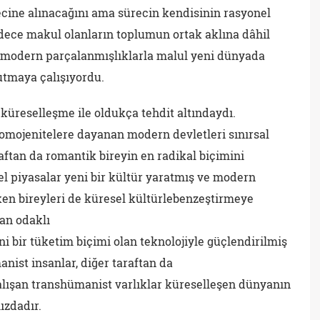
cine alınacağını ama sürecin kendisinin rasyonel
dece makul olanların toplumun ortak aklına dâhil
stmodern parçalanmışlıklarla malul yeni dünyada
utmaya çalışıyordu.
 küreselleşme ile oldukça tehdit altındaydı.
homojenitelere dayanan modern devletleri sınırsal
ftan da romantik bireyin en radikal biçimini
l piyasalar yeni bir kültür yaratmış ve modern
ken bireyleri de küresel kültürlebenzeştirmeye
san odaklı
eni bir tüketim biçimi olan teknolojiyle güçlendirilmiş
nist insanlar, diğer taraftan da
alışan transhümanist varlıklar küreselleşen dünyanın
ızdadır.