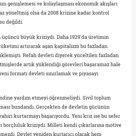
sın genişlemesi ve kolaylaşması ekonomik akışları
az yöneltmiş olsa da 2008 krizine kadar kontrol
u değildi.
in üçüncü büyük kriziydi. Daha 1929'da üretimin
 tüketimi artırarak aşan kapitalizm bu fazladan
üklemişti. Refah devleti diyerek yüceltilen fazladan
tmişlerde artık yüklendiği görevleri başaramaz hale
yeni formatı devleti sınırlamak ve piyasayı
ndine yardım etmeyi öğrenmeliydi. Sivil toplum
lanması bundandı. Gerçekten de devletin gücünün
vahiri kurtarmayı başarıyordu. Yeni kriz ise bu sefer
in borçluluk kriziydi. Milleti kendi çıkarlarına motive
mezdi. Devlet yeniden kurtarıcı olarak hem