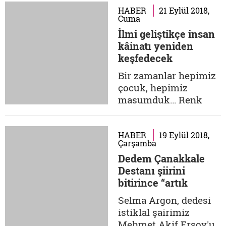
çok küçük yaşlarda
HABER
21 Eylül 2018,
Cuma
geçtim harflerin
İlmi geliştikçe insan
ülkesine. Babam beni
kâinatı yeniden
hep kontrol ederdi.
keşfedecek
Gece yatmadan evvel
kitap okuduğum
Bir zamanlar hepimiz
solgun gece lambasını
çocuk, hepimiz
söndürürken, ''Yeter
masumduk… Renk
artık,...
renk düşlerimiz vardı
gelecekle ilgili. İçimiz
enerji doluydu ve
HABER
19 Eylül 2018,
Çarşamba
sanki sonsuz bir
Dedem Çanakkale
zamanda
Destanı şiirini
yaşayacaktık. Dünyayı
bitirince “artık
ellerimizde biz
ölebilirim” demiş
geliştirecek, kâinatın
Selma Argon, dedesi
sırlarını çözecek ve
istiklal şairimiz
enerjimizle sonsuza
Mehmet Akif Ersoy'u