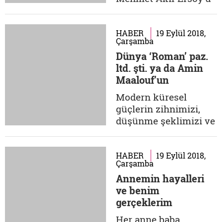
kadar insanlığa...
hiç görmemiş.
Annesinden ve
ablasından dinlediği
HABER
19 Eylül 2018,
Çarşamba
kadarıyla dedesini
Dünya ‘Roman’ paz.
tanıdığını ve ona
ltd. şti. ya da Amin
hayran olarak
Maalouf’un
yetiştiğini söyleyen
kurnazlığı!
Argon hanımefendi ile
Modern küresel
Akif'in aile hayatını,
güçlerin zihnimizi,
Özbekler
düşünme şeklimizi ve
Tekkesi'nden Millî
davranışlarımızı bile
Mücadele'ye...
belirlediği günler
içindeyiz. İlişki
HABER
19 Eylül 2018,
Çarşamba
biçimlerimiz değişti,
Annemin hayalleri
değişiyor.
ve benim
Düşüncelerimizi
gerçeklerim
belirlemek isteyen
küresel güçler bütün
Her anne baba,