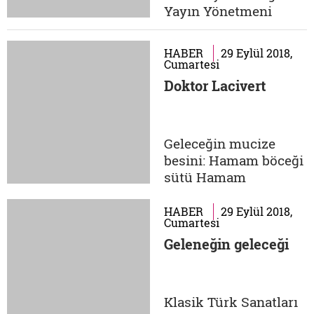
Yayın Yönetmeni
Sahne Sahne, sonsuz
bir anlatım gücünü
HABER
29 Eylül 2018,
ifade eder benim için.
Cumartesi
İster dekor olsun, ister
Doktor Lacivert
bomboş, tek bir
kişiyle yahut
kalabalıklarla insanın
Geleceğin mucize
derdini anlatabileceği
besini: Hamam böceği
geniş bir alan...
sütü Hamam
böceklerini bilirsiniz;
hemen hemen
HABER
29 Eylül 2018,
Cumartesi
herkesin tiksindiği ve
Geleneğin geleceği
gördüğü yerde yok
etmek isteyeceği bir
böcek türüdür. Böcek
deyip geçmeyin, öyle
Klasik Türk Sanatları
bir çoğalırlar ki kendi