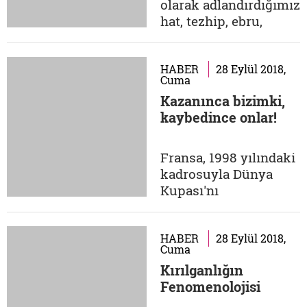
olarak adlandırdığımız
evinizde misafir
hat, tezhip, ebru,
konumuna gelirsiniz
minyatür son yıllarda
de ruhunuz...
büyük bir atak içinde.
Bahsettiğim bu
HABER
28 Eylül 2018,
Cuma
sanatların çıkış
Kazanınca bizimki,
noktası kitap ile ilgili
kaybedince onlar!
olmasına rağmen çok
uzun zamandır asli
çıkış noktalarından
Fransa, 1998 yılındaki
farklı alanlarda da
kadrosuyla Dünya
karşımıza çıkıyor....
Kupası'nı
kazandığında takımın
en önemli futbolcuları
siyahiydi ve bu durum
HABER
28 Eylül 2018,
Cuma
dönemin ırkçı lideri
Kırılganlığın
Jean-Marie Le Pen'i
Fenomenolojisi
çıldırtıyordu. Hatta
Fransızlar için büyük