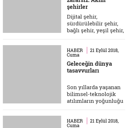
nokta ise insanların
şehirler
hayatlarını kazandığı
sektörlerin giderek
Dijital şehir,
daha hızlı gelişen
sürdürülebilir şehir,
teknolojiler karşısında
bağlı şehir, yeşil şehir,
nasıl değişip,...
sakin şehir, zeki şehir,
inovatif şehir ve
dirençli şehir gibi
HABER
21 Eylül 2018,
Cuma
kavramların hepsi
Geleceğin dünya
akıllı şehir ile
tasavvurları
ilişkilendirilebilir
ancak hepsinin ortak
bir noktası var:
Son yıllarda yaşanan
Bunların tamamı Batılı
bilimsel-teknolojik
şirketler tarafından...
atılımların yoğunluğu
ve bunların neden
olduğu değişimin hızı
baş döndürücü olduğu
HABER
21 Eylül 2018,
Cuma