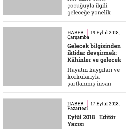
mümkün gelecek
çocuğuyla ilgili
tahayyüllerini
geleceğe yönelik
koskoca kara
duygusal bir yatırım
bulutlarla...
yapar. "Kızım olsun,
oğlum olsun, onu
HABER
19 Eylül 2018,
Çarşamba
giysin, bundan uzak
Gelecek bilgisinden
dursun, okusun,
iktidar devşirmek:
falanca mesleğe sahip
Kâhinler ve gelecek
olsun, hep mutlu
kaygıları
olsun, çok parası
Hayatın kaygıları ve
olsun, örnek olsun…"
korkularıyla
Her çocuk, işte bu
şartlanmış insan
yatırım üzerine...
zihninde
peygamberlik ile
kehanet –ve
HABER
17 Eylül 2018,
Pazartesi
sihirbazlıközdeşleşir;
Eylül 2018 | Editör
öyle bir akıl için bir
Yazısı
kehanet türünden öte