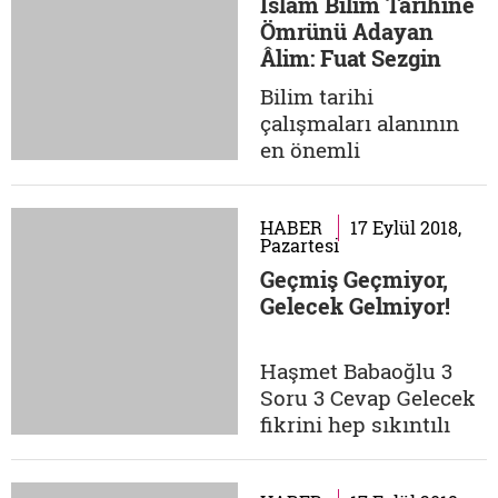
İslam Bilim Tarihine
yapılanıyor. Tüm
Ömrünü Adayan
bunları ve yarının
Âlim: Fuat Sezgin
dünyasının nasıl bir
yer olacağını rektörü
Bilim tarihi
olduğu İbn Haldun
çalışmaları alanının
Üniversitesi'nde bir...
en önemli
isimlerinden biri
şüphesiz Fuat Sezgin
hocaydı. Arap-İslam
HABER
17 Eylül 2018,
Pazartesi
Bilimleri Tarihi isimli
Geçmiş Geçmiyor,
bibliyografya eseriyle
Gelecek Gelmiyor!
kendisini dünyaya
tanıtan Sezgin,
80'inden sonra bile 18
Haşmet Babaoğlu 3
saat çalışmaktan
Soru 3 Cevap Gelecek
vazgeçmedi. Bu ay
fikrini hep sıkıntılı
Düşünce Atlası'nda,...
bulduğunuzu
biliyoruz. Hatta