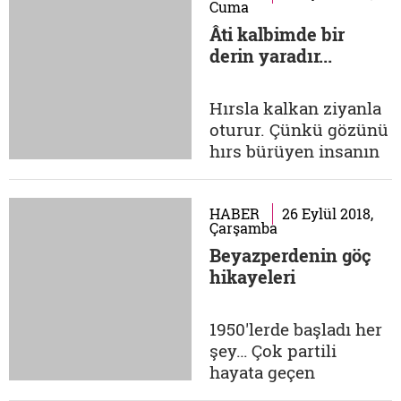
Cuma
başka kitaplarla
Âti kalbimde bir
aldatan" O'Connell,
derin yaradır...
"iştahlı" bir okur
olduğunu ama
kitaplara duyduğu
Hırsla kalkan ziyanla
tutkulu aşkın onları
oturur. Çünkü gözünü
kolayca terk etmesine
hırs bürüyen insanın
engel teşkil...
gelecekle ilgili
planlarını sakin
kafayla gözden
HABER
26 Eylül 2018,
Çarşamba
geçirmesi, hedeflerini
Beyazperdenin göç
alt alta yazması,
hikayeleri
bunlara ulaştıran yolu
yani stratejiyi
belirlemesi, dostlarına
1950'lerde başladı her
şevk verecek,
şey… Çok partili
muarızlarını
hayata geçen
etkisizleştirecek...
Türkiye'de pek çok