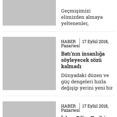
anlam taşımaz
nübüvvet. Kâhin veya
Geçmişimizi
sihirbazlardan
elimizden almaya
beklenebilecek işleri
yeltenenler,
peygamberden bekler,
geleceğimizi de
nübüvvetin...
bizden çalmaya
çalışıyorlar. Yirminci
HABER
17 Eylül 2018,
Pazartesi
yüzyıl, geçmişimizi
Batı'nın insanlığa
karalamak üzerine
söyleyecek sözü
çalışanların
kalmadı
yüzyılıydı. Özellikle
ülkemizdeki bazı
Dünyadaki düzen ve
kültürel faaliyetler
güç dengeleri hızla
bizi köksüzleştirme
değişip yerini yeni bir
amacı üzerine
yapıya bırakırken
kuruluydu. Bir nevi...
gelecekte daha etkin
bir konum hedefleyen
HABER
17 Eylül 2018,
Pazartesi
Türkiye de yeniden