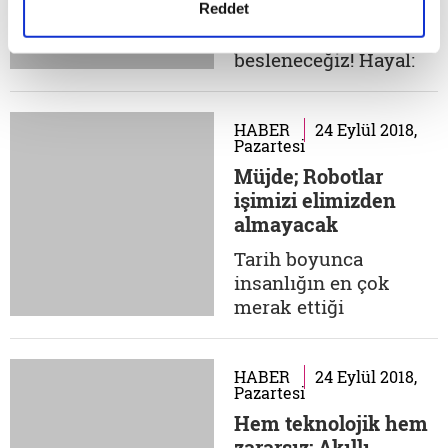
ediyorum. İnanın
Artık yosunla ve
Reddet
bana, bu kehanetler
yapay etle
açık şekilde
besleneceğiz! Hayal:
yaşamakta
Bilim kurgucuların
olduğumuz şu
gelecek
zamanları...
tasavvurlarında
HABER
24 Eylül 2018,
Pazartesi
sıklıkla rastladığımız
Müjde; Robotlar
haplarla beslenme
işimizi elimizden
fikri, günümüzde
almayacak
tamamen
gerçekleşmiş
Tarih boyunca
sayılmaz.
insanlığın en çok
Konvansiyonel
merak ettiği
savaşların ve 20'nci
konulardan biri de
yüzyılda nüfusun
şüphesiz gelecek.
yükselişe geçmesi
günümüzde geleceğe
HABER
24 Eylül 2018,
Pazartesi
besin...
yönelik merakların
Hem teknolojik hem
öncelikle odaklandığı
zararsız: Akıllı