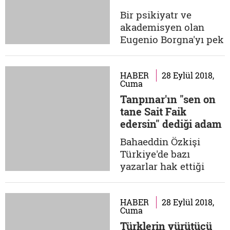
önem arz eden 10
Bir psikiyatr ve
numaralı formayı da
akademisyen olan
ataları Cezayir'den...
Eugenio Borgna'yı pek
çoğumuz Ruhun
Yalnızlığı kitabı ile
tanıdık ve çoktan sıkı
HABER
28 Eylül 2018,
Cuma
kitapların yazarı
Tanpınar'ın "sen on
olarak zihnimizde yer
tane Sait Faik
kapladı. Yalnızlığın,
edersin" dediği adam
melankolinin,
bilmenin, deliliğin,
Bahaeddin Özkişi
anksiyetenin,
Türkiye'de bazı
beklemenin ve umut
yazarlar hak ettiği
etmenin
ilgiyi görmedi,
panoramasını...
görmüyor. Mesela
Mustafa Necati
HABER
28 Eylül 2018,
Cuma
Sepetçioğlu, Tarık
Türklerin yürütücü
Buğra, Niyazi Yıldırım