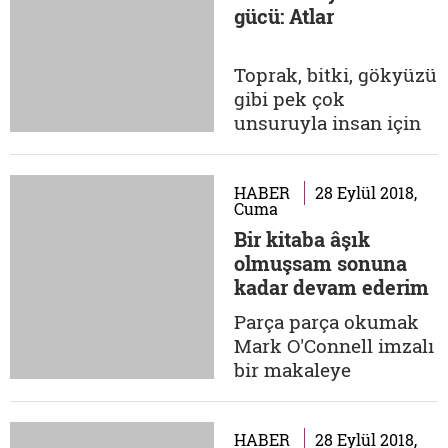
gücü: Atlar
Gençosmanoğlu...
Bunlardan biri de
şüphesiz . Tarihe
Toprak, bitki, gökyüzü
dönerek millî kimliğin
gibi pek çok
ve değerlerin ne
unsuruyla insan için
olduğunu bu
büyük bir nimet olan
toprakların...
tabiat, bünyesinde
yaşamasına müsaade
HABER
28 Eylül 2018,
Cuma
ettiği hayvanları da
Bir kitaba âşık
insanlığın hizmetine
olmuşsam sonuna
sundu. Başta
kadar devam ederim
beslenme olmak üzere
pek çok hayvan
Parça parça okumak
zamanla binek ve
Mark O'Connell imzalı
ticari emtia olarak
bir makaleye
kullanılarak...
rastladım geçenlerde.
Kendi deyişiyle,
"sevdiği kitapları
HABER
28 Eylül 2018,