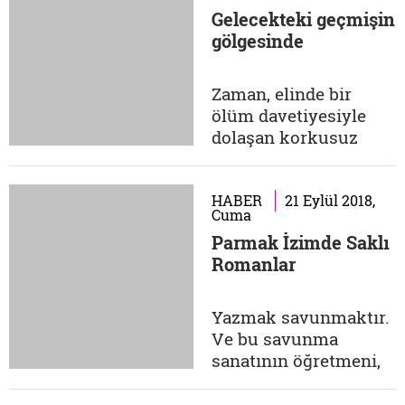
gibi bu gidişatın
Gelecekteki geçmişin
gelecekte nerelere
gölgesinde
varacağı da merak
konusu. İş sadece bu
kadarla da kalmıyor.
Zaman, elinde bir
Yeni bin yılla birlikte
ölüm davetiyesiyle
birbirini izleyen...
dolaşan korkusuz
cengâver... Kim
kaçabilmiş ondan ki
biz kaçabilelim?
HABER
21 Eylül 2018,
Cuma
Yüreği sonsuzluk
Parmak İzimde Saklı
düşleriyle çatlayan
Romanlar
büyük dehalar bile
direnememiş o devasa
değirmene. Önüne
Yazmak savunmaktır.
gelen ne varsa silmiş
Ve bu savunma
süpürmüş. Koca koca
sanatının öğretmeni,
çağ ciltlerine...
kuşkusuz kitaplardır.
Her yalnız çocuk gibi