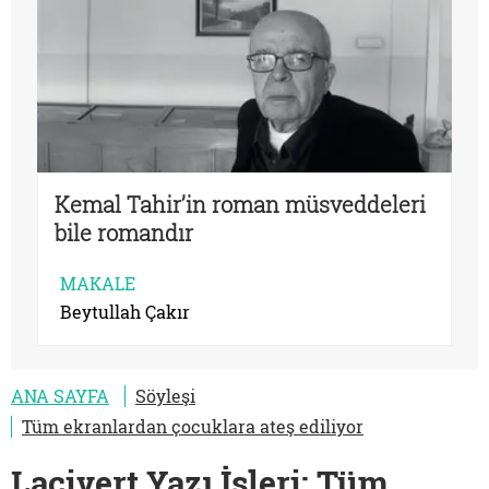
Kemal Tahir’in roman müsveddeleri
bile romandır
MAKALE
Beytullah Çakır
ANA SAYFA
Söyleşi
Tüm ekranlardan çocuklara ateş ediliyor
Lacivert Yazı İşleri: Tüm