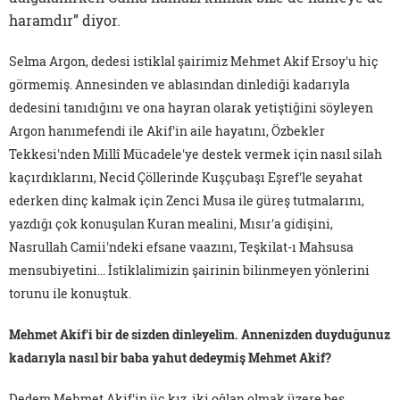
haramdır” diyor.
Selma Argon, dedesi istiklal şairimiz Mehmet Akif Ersoy'u hiç
görmemiş. Annesinden ve ablasından dinlediği kadarıyla
dedesini tanıdığını ve ona hayran olarak yetiştiğini söyleyen
Argon hanımefendi ile Akif'in aile hayatını, Özbekler
Tekkesi'nden Millî Mücadele'ye destek vermek için nasıl silah
kaçırdıklarını, Necid Çöllerinde Kuşçubaşı Eşref'le seyahat
ederken dinç kalmak için Zenci Musa ile güreş tutmalarını,
yazdığı çok konuşulan Kuran mealini, Mısır'a gidişini,
Nasrullah Camii'ndeki efsane vaazını, Teşkilat-ı Mahsusa
mensubiyetini... İstiklalimizin şairinin bilinmeyen yönlerini
torunu ile konuştuk.
Mehmet Akif'i bir de sizden dinleyelim. Annenizden duyduğunuz
kadarıyla nasıl bir baba yahut dedeymiş Mehmet Akif?
Dedem Mehmet Akif'in üç kız, iki oğlan olmak üzere beş