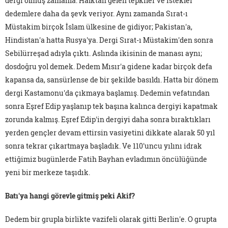
dergi olmuş zamanla. Halktan gelen tepkiler ve istekler
dedemlere daha da şevk veriyor. Aynı zamanda Sırat-ı
Müstakim birçok İslam ülkesine de gidiyor; Pakistan'a,
Hindistan'a hatta Rusya'ya. Dergi Sırat-ı Müstakim'den sonra
Sebilürreşad adıyla çıktı. Aslında ikisinin de manası aynı;
dosdoğru yol demek. Dedem Mısır'a gidene kadar birçok defa
kapansa da, sansürlense de bir şekilde basıldı. Hatta bir dönem
dergi Kastamonu'da çıkmaya başlamış. Dedemin vefatından
sonra Eşref Edip yaşlanıp tek başına kalınca dergiyi kapatmak
zorunda kalmış. Eşref Edip'in dergiyi daha sonra bıraktıkları
yerden gençler devam ettirsin vasiyetini dikkate alarak 50 yıl
sonra tekrar çıkartmaya başladık. Ve 110'uncu yılını idrak
ettiğimiz bugünlerde Fatih Bayhan evladımın öncülüğünde
yeni bir merkeze taşıdık.
Batı'ya hangi görevle gitmiş peki Akif?
Dedem bir grupla birlikte vazifeli olarak gitti Berlin'e. O grupta