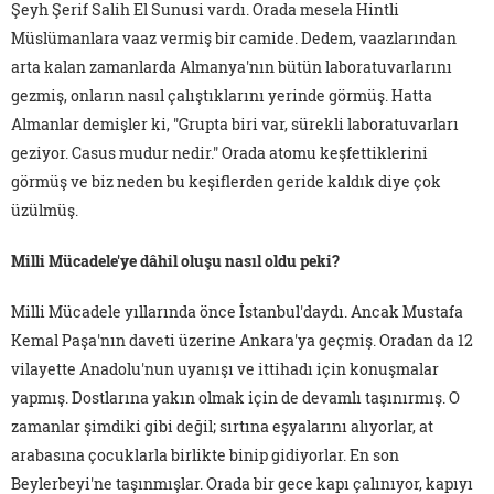
Şeyh Şerif Salih El Sunusi vardı. Orada mesela Hintli
Müslümanlara vaaz vermiş bir camide. Dedem, vaazlarından
arta kalan zamanlarda Almanya'nın bütün laboratuvarlarını
gezmiş, onların nasıl çalıştıklarını yerinde görmüş. Hatta
Almanlar demişler ki, "Grupta biri var, sürekli laboratuvarları
geziyor. Casus mudur nedir." Orada atomu keşfettiklerini
görmüş ve biz neden bu keşiflerden geride kaldık diye çok
üzülmüş.
Milli Mücadele'ye dâhil oluşu nasıl oldu peki?
Milli Mücadele yıllarında önce İstanbul'daydı. Ancak Mustafa
Kemal Paşa'nın daveti üzerine Ankara'ya geçmiş. Oradan da 12
vilayette Anadolu'nun uyanışı ve ittihadı için konuşmalar
yapmış. Dostlarına yakın olmak için de devamlı taşınırmış. O
zamanlar şimdiki gibi değil; sırtına eşyalarını alıyorlar, at
arabasına çocuklarla birlikte binip gidiyorlar. En son
Beylerbeyi'ne taşınmışlar. Orada bir gece kapı çalınıyor, kapıyı