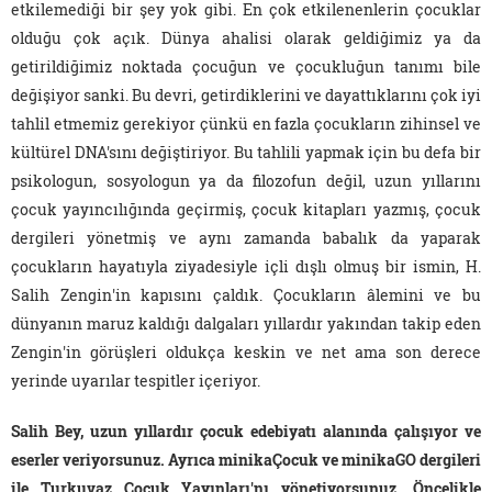
etkilemediği bir şey yok gibi. En çok etkilenenlerin çocuklar
olduğu çok açık. Dünya ahalisi olarak geldiğimiz ya da
getirildiğimiz noktada çocuğun ve çocukluğun tanımı bile
değişiyor sanki. Bu devri, getirdiklerini ve dayattıklarını çok iyi
tahlil etmemiz gerekiyor çünkü en fazla çocukların zihinsel ve
kültürel DNA'sını değiştiriyor. Bu tahlili yapmak için bu defa bir
psikologun, sosyologun ya da filozofun değil, uzun yıllarını
çocuk yayıncılığında geçirmiş, çocuk kitapları yazmış, çocuk
dergileri yönetmiş ve aynı zamanda babalık da yaparak
çocukların hayatıyla ziyadesiyle içli dışlı olmuş bir ismin, H.
Salih Zengin'in kapısını çaldık. Çocukların âlemini ve bu
dünyanın maruz kaldığı dalgaları yıllardır yakından takip eden
Zengin'in görüşleri oldukça keskin ve net ama son derece
yerinde uyarılar tespitler içeriyor.
Salih Bey, uzun yıllardır çocuk edebiyatı alanında çalışıyor ve
eserler veriyorsunuz. Ayrıca minikaÇocuk ve minikaGO dergileri
ile Turkuvaz Çocuk Yayınları'nı yönetiyorsunuz. Öncelikle