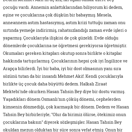
çocuğu vardı. Annemin anlattıklarından biliyorum ki dedem,
eşine ve çocuklarına çok düşkün bir babaymış. Mesela,
anneannem astım hastasıymış, astım krizi tuttuğu zaman onu
sırtında yemeğe indirirmiş, rahatsızlandığı zaman evde işleri o
yaparmış. Çocuklarıyla ilişkisi de çok güzeldi. Evde olduğu
dönemlerde çocuklarına ne öğretmesi gerekiyorsa öğretmiştir.
Okumaları gereken kitapları okutup sonra birlikte o kitaplar
hakkında tartışırlarmış. Çocuklarının hepsi çok iyi İngilizce ve
Arapça bilirlerdi. İyi bir baba, iyi bir dost olmasının yanı sıra
sözünü tutan da bir insandı Mehmet Akif. Kendi çocuklarıyla
birlikte üç çocuk daha büyüttü dedem. Halkalı Ziraat
Mektebi'nde okurken Hasan Tahsin Bey diye bir dostu varmış.
Yaşadıkları dönem Osmanlı'nın çöküş dönemi, cephelerden
kimsenin dönmediği, çok karmaşık bir dönem. Dedem ve Hasan
Tahsin Bey birbirleriyle; "Olur da birimiz ölürse, ötekimiz onun
çocuklarına baksın" diyerek sözleşmişler. Hasan Tahsin Bey
okuldan mezun olduktan bir süre sonra vefat etmiş. Onun bir