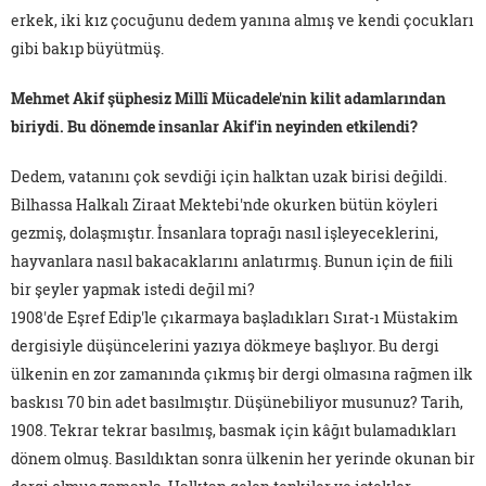
erkek, iki kız çocuğunu dedem yanına almış ve kendi çocukları
gibi bakıp büyütmüş.
Mehmet Akif şüphesiz Millî Mücadele'nin kilit adamlarından
biriydi. Bu dönemde insanlar Akif'in neyinden etkilendi?
Dedem, vatanını çok sevdiği için halktan uzak birisi değildi.
Bilhassa Halkalı Ziraat Mektebi'nde okurken bütün köyleri
gezmiş, dolaşmıştır. İnsanlara toprağı nasıl işleyeceklerini,
hayvanlara nasıl bakacaklarını anlatırmış. Bunun için de fiili
bir şeyler yapmak istedi değil mi?
1908'de Eşref Edip'le çıkarmaya başladıkları Sırat-ı Müstakim
dergisiyle düşüncelerini yazıya dökmeye başlıyor. Bu dergi
ülkenin en zor zamanında çıkmış bir dergi olmasına rağmen ilk
baskısı 70 bin adet basılmıştır. Düşünebiliyor musunuz? Tarih,
1908. Tekrar tekrar basılmış, basmak için kâğıt bulamadıkları
dönem olmuş. Basıldıktan sonra ülkenin her yerinde okunan bir