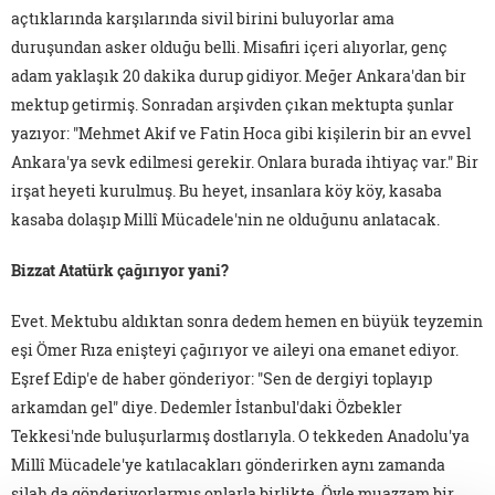
açtıklarında karşılarında sivil birini buluyorlar ama
duruşundan asker olduğu belli. Misafiri içeri alıyorlar, genç
adam yaklaşık 20 dakika durup gidiyor. Meğer Ankara'dan bir
mektup getirmiş. Sonradan arşivden çıkan mektupta şunlar
yazıyor: "Mehmet Akif ve Fatin Hoca gibi kişilerin bir an evvel
Ankara'ya sevk edilmesi gerekir. Onlara burada ihtiyaç var." Bir
irşat heyeti kurulmuş. Bu heyet, insanlara köy köy, kasaba
kasaba dolaşıp Millî Mücadele'nin ne olduğunu anlatacak.
Bizzat Atatürk çağırıyor yani?
Evet. Mektubu aldıktan sonra dedem hemen en büyük teyzemin
eşi Ömer Rıza enişteyi çağırıyor ve aileyi ona emanet ediyor.
Eşref Edip'e de haber gönderiyor: "Sen de dergiyi toplayıp
arkamdan gel" diye. Dedemler İstanbul'daki Özbekler
Tekkesi'nde buluşurlarmış dostlarıyla. O tekkeden Anadolu'ya
Millî Mücadele'ye katılacakları gönderirken aynı zamanda
silah da gönderiyorlarmış onlarla birlikte. Öyle muazzam bir