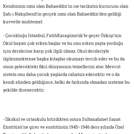
Kendisinin ismi olan Bahaeddin'in ise tarikatın kurucusu olan
Şah-ı Nakşibend'in gerçek ismi olan Bahaeddin'den geldiği
kuvvetle muhtemel.
- Çocukluğu İstanbul, FatihKaragümrük'te geçer Özkişi'nin.
Okul hayatı çok erken başlar ve bu onu erken yaşta yorduğu
için derslerine karşı çok ilgili olmaz. Okul dersleriyle
ilgilenmektense başka kitaplar okumayı tercih eder ve bu da
onun gelecekteki fikri dünyasının temellerini atar. Mevcut
sistem onu daha çocuk yaşlarda rahatsız edecektir ve o da
kendi elinden geldiğince, belki de farkında olmadan sisteme bu
şekilde direnecektir.
- İlkokul ve ortaokulu bitirdikten sonra Sultanahmet Sanat
Enstitüsü'ne girer ve enstitünün 1945–1946 ders yılında Özel