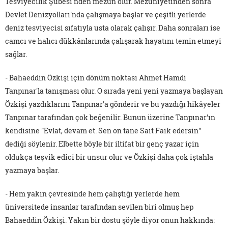
Tesviyecilik Şubesi'nden mezun olur. Mezuniyetinden sonra
Devlet Denizyolları'nda çalışmaya başlar ve çeşitli yerlerde
deniz tesviyecisi sıfatıyla usta olarak çalışır. Daha sonraları ise
camcı ve halıcı dükkânlarında çalışarak hayatını temin etmeyi
sağlar.
- Bahaeddin Özkişi için dönüm noktası Ahmet Hamdi
Tanpınar'la tanışması olur. O sırada yeni yeni yazmaya başlayan
Özkişi yazdıklarını Tanpınar'a gönderir ve bu yazdığı hikâyeler
Tanpınar tarafından çok beğenilir. Bunun üzerine Tanpınar'ın
kendisine "Evlat, devam et. Sen on tane Sait Faik edersin"
dediği söylenir. Elbette böyle bir iltifat bir genç yazar için
oldukça teşvik edici bir unsur olur ve Özkişi daha çok iştahla
yazmaya başlar.
- Hem yakın çevresinde hem çalıştığı yerlerde hem
üniversitede insanlar tarafından sevilen biri olmuş hep
Bahaeddin Özkişi. Yakın bir dostu şöyle diyor onun hakkında: