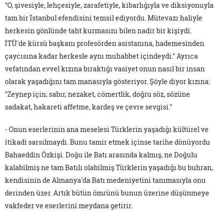
"O, şivesiyle, lehçesiyle, zarafetiyle, kibarlığıyla ve diksiyonuyla
tam bir İstanbul efendisini temsil ediyordu. Mütevazı haliyle
herkesin gönlünde taht kurmasını bilen nadir bir kişiydi.
İTÜ'de kürsü başkanı profesörden asistanına, hademesinden
çaycısına kadar herkesle aynı muhabbet içindeydi." Ayrıca
vefatından evvel kızına bıraktığı vasiyet onun nasıl bir insan
olarak yaşadığını tam manasıyla gösteriyor. Şöyle diyor kızına:
"Zeynep için; sabır, nezaket, cömertlik, doğru söz, sözüne
sadakat, hakareti affetme, kardeş ve çevre sevgisi."
- Onun eserlerinin ana meselesi Türklerin yaşadığı kültürel ve
itikadi sarsılmaydı. Bunu tamir etmek içinse tarihe dönüyordu
Bahaeddin Özkişi. Doğu ile Batı arasında kalmış, ne Doğulu
kalabilmiş ne tam Batılı olabilmiş Türklerin yaşadığı bu buhran,
kendisinin de Almanya'da Batı medeniyetini tanımasıyla onu
derinden üzer. Artık bütün ömrünü bunun üzerine düşünmeye
vakfeder ve eserlerini meydana getirir.