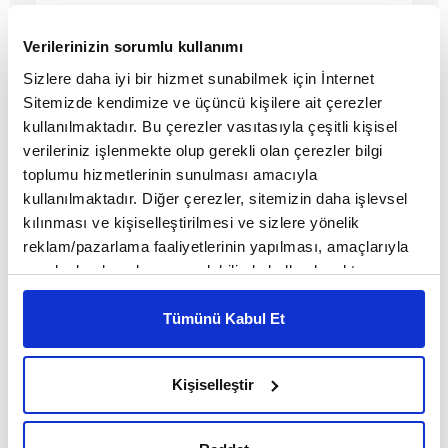
MAKALE
Verilerinizin sorumlu kullanımı
Serkan Akkoyun
Sizlere daha iyi bir hizmet sunabilmek için İnternet
Sitemizde kendimize ve üçüncü kişilere ait çerezler
kullanılmaktadır. Bu çerezler vasıtasıyla çeşitli kişisel
verileriniz işlenmekte olup gerekli olan çerezler bilgi
toplumu hizmetlerinin sunulması amacıyla
kullanılmaktadır. Diğer çerezler, sitemizin daha işlevsel
kılınması ve kişiselleştirilmesi ve sizlere yönelik
reklam/pazarlama faaliyetlerinin yapılması, amaçlarıyla
sınırlı olarak açık rızanız dahilinde kullanılacaktır.
Çerezlere ilişkin tercihlerinizi çerez paneli vasıtasıyla
belirleyebilirsiniz. Çerezlere ilişkin detaylı bilgi için
Tümünü Kabul Et
Ayarlar butonuna tıklayabilir,
Çerez Bilgilendirme
Kırılganlığın Fenomenolojisi
Metnimizi ziyaret edebilirsiniz.
Kişiselleştir
6698 sayılı Kişisel Verilerin Korunması Kanunu uyarınca
hazırlanmış olan İnternet Sitesi Aydınlatma Metnimizi
MAKALE
okumak ve sitemizi ziyaretiniz kapsamında