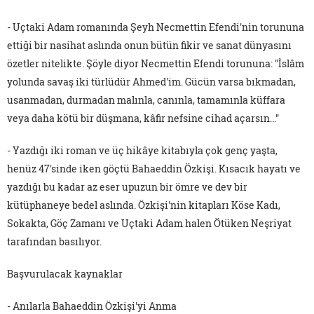
- Uçtaki Adam romanında Şeyh Necmettin Efendi'nin torununa
ettiği bir nasihat aslında onun bütün fikir ve sanat dünyasını
özetler nitelikte. Şöyle diyor Necmettin Efendi torununa: "İslâm
yolunda savaş iki türlüdür Ahmed'im. Gücün varsa bıkmadan,
usanmadan, durmadan malınla, canınla, tamamınla küffara
veya daha kötü bir düşmana, kâfir nefsine cihad açarsın…"
- Yazdığı iki roman ve üç hikâye kitabıyla çok genç yaşta,
henüz 47'sinde iken göçtü Bahaeddin Özkişi. Kısacık hayatı ve
yazdığı bu kadar az eser upuzun bir ömre ve dev bir
kütüphaneye bedel aslında. Özkişi'nin kitapları Köse Kadı,
Sokakta, Göç Zamanı ve Uçtaki Adam halen Ötüken Neşriyat
tarafından basılıyor.
Başvurulacak kaynaklar
- Anılarla Bahaeddin Özkişi'yi Anma