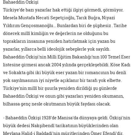
Bahaeddin Özkişi
Türkiye'de bazı yazarlar hak ettiği ilgiyi görmedi, görmüyor.
Mesela Mustafa Necati Sepetçioğlu, Tarık Buğra, Niyazi
Yıldırım Gençosmanoğlu... Bunlardan biri de şüphesiz . Tarihe
dönerek millî kimliğin ve değerlerin ne olduğunu bu
toprakların insanına yeniden hatırlatmak için yazan bu
yazarlar, yıllarca belli ideolojik sebeplerle yok sayıldı.
Bahaeddin Özkişi'nin Milli Eğitim Bakanlığı'nın 100 Temel Eser
listesine girmesi ancak 2004 yılında gerçekleşebildi. Köse Kadı
ve Sokakta gibi iki büyük eser yazan bir romancının bu denli
yok sayılmasının iyi niyetle açıklanır bir tarafı yok elbette.
Türkiye'nin millî bir şuurla yeniden dirildiği şu günlerde
Bahaeddin Özkişi ve onun gibi yazarları yeniden okumanın,
bilhassa genç nesle okutmanın büyük faydası olacak.
- Bahaeddin Özkişi 1928'de Manisa'da dünyaya geldi. Özkişi'nin
büyük dedesi Nakşibendî tarikatının büyüklerinden olan
Mevlana Halid-i Bağdadi'nin müritlerinden Ömer Efendi'dir.