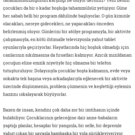
tahammülsüzlüğünün karşılığı ne oluyor dersiniz? Yeni neslin
çocukları da bir o kadar boşluğa tahammülsüz yetişiyor. Güne
her sabah belli bir program dâhilinde başlıyorlar. O gün kiminle
olacakları, nereye gidecekleri, ne yapacakları önceden
belirlenmiş oluyor. Günlerini bir atölye programıyla, bir aktivite
çalışmasıyla, en kötü ihtimalle televizyonla yahut tablet
oyunlarıyla geçiriyorlar. Hayatlarında hiç boşluk olmadığı için
canlarının sıkılmasına da fırsatları kalmıyor. Azıcık mızıldanan
çocuğun eline emzik niyetiyle hiç olmazsa bir telefon
tutuşturuluyor. Dolayısıyla çocuklar boşta kalmanın, evde veya
sokakta tek başına veya arkadaşlarıyla eğlenecek bir aktivite
üzerinde düşünmenin, problem çözmenin ve keşfettiği eylemin
hazzını ıskalayarak büyüyorlar.
Bazen de insan, kendini çok daha zor bir imtihanın içinde
bulabiliyor. Çocuklarının geleceğine dair anne-babaların
yaptığı planlar, hesaplar bir yangınla, bir selle, bir depremle
yahut çıkan bir savaşla bambaşka bir yola sürükleyiveriyor