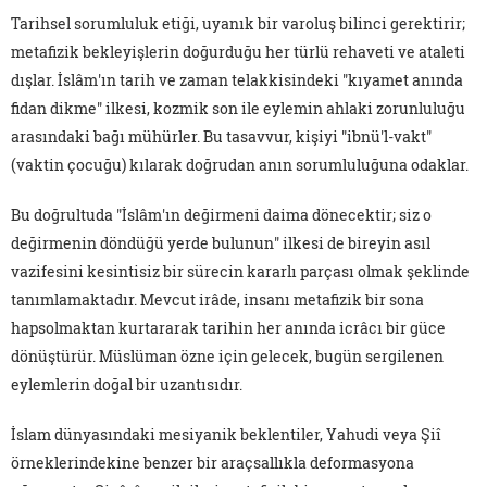
Tarihsel sorumluluk etiği, uyanık bir varoluş bilinci gerektirir;
metafizik bekleyişlerin doğurduğu her türlü rehaveti ve ataleti
dışlar. İslâm'ın tarih ve zaman telakkisindeki "kıyamet anında
fidan dikme" ilkesi, kozmik son ile eylemin ahlaki zorunluluğu
arasındaki bağı mühürler. Bu tasavvur, kişiyi "ibnü'l-vakt"
(vaktin çocuğu) kılarak doğrudan anın sorumluluğuna odaklar.
Bu doğrultuda "İslâm'ın değirmeni daima dönecektir; siz o
değirmenin döndüğü yerde bulunun" ilkesi de bireyin asıl
vazifesini kesintisiz bir sürecin kararlı parçası olmak şeklinde
tanımlamaktadır. Mevcut irâde, insanı metafizik bir sona
hapsolmaktan kurtararak tarihin her anında icrâcı bir güce
dönüştürür. Müslüman özne için gelecek, bugün sergilenen
eylemlerin doğal bir uzantısıdır.
İslam dünyasındaki mesiyanik beklentiler, Yahudi veya Şiî
örneklerindekine benzer bir araçsallıkla deformasyona