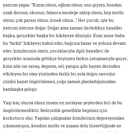
yatırım yapar. "Kızım olsun, oğlum olsun, onu giysin, bundan
uzak dursun, okusun, falanca mesleğe sahip olsun, hep mutlu
olsun, çok parası olsun, örnek olsun…" Her çocuk, işte bu
yatırım üzerine doğar. Doğar ama zaman ilerledikçe hayaller
başka, gerçekler başka bir hikâyeye dönüşür. Kimi anne-baba
bu "farklı" hikâyeyi kabul eder, bağrına basar ve yoluna devam
eder; kimilerinin ömrü, çocuklarıyla ilgili hayalleri ile
gerçekler arasında gittikçe büyüyen farkın çatışmasıyla geçer;
kimi aile ise savaş, deprem, sel, yangın gibi hayatı derinden
etkileyen bir olay yüzünden farklı bir yola doğru savrulur
çünkü hayat öngörülemez, çoğu zaman planladığımızdan
bambaşka gelişir.
Yaşı kaç olursa olsun insanı en zorlayan şeylerden biri de bu
öngörülemezliktir. Belirsizlik genellikle hepimiz için
korkutucu olur. Yapılan çalışmalar kimilerinin depresyondan
çıkamayışını, kendini mutlu ve yaşam dolu hissettiğinde ne