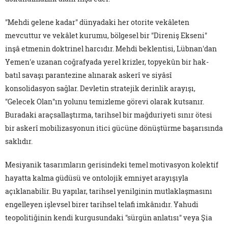
"Mehdi gelene kadar" dünyadaki her otorite vekâleten
mevcuttur ve vekâlet kurumu, bölgesel bir "Direniş Ekseni"
inşâ etmenin doktrinel harcıdır. Mehdi beklentisi, Lübnan'dan
Yemen'e uzanan coğrafyada yerel krizler, topyekûn bir hak-
batıl savaşı parantezine alınarak askerî ve siyâsî
konsolidasyon sağlar. Devletin stratejik derinlik arayışı,
"Gelecek Olan"ın yolunu temizleme görevi olarak kutsanır.
Buradaki araçsallaştırma, tarihsel bir mağduriyeti sınır ötesi
bir askerî mobilizasyonun itici gücüne dönüştürme başarısında
saklıdır.
Mesiyanik tasarımların gerisindeki temel motivasyon kolektif
hayatta kalma güdüsü ve ontolojik emniyet arayışıyla
açıklanabilir. Bu yapılar, tarihsel yenilginin mutlaklaşmasını
engelleyen işlevsel birer tarihsel telafi imkânıdır. Yahudi
teopolitiğinin kendi kurgusundaki "sürgün anlatısı" veya Şia