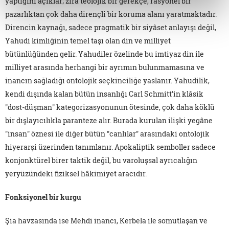
yaptığını açıklar; zira teolojik bir gerekçe, rasyonel bir
pazarlıktan çok daha dirençli bir koruma alanı yaratmaktadır.
Direncin kaynağı, sadece pragmatik bir siyâset anlayışı değil,
Yahudi kimliğinin temel taşı olan din ve milliyet
bütünlüğünden gelir. Yahudiler özelinde bu imtiyaz din ile
milliyet arasında herhangi bir ayrımın bulunmamasına ve
inancın sağladığı ontolojik seçkinciliğe yaslanır. Yahudilik,
kendi dışında kalan bütün insanlığı Carl Schmitt'in klâsik
"dost-düşman" kategorizasyonunun ötesinde, çok daha köklü
bir dışlayıcılıkla paranteze alır. Burada kurulan ilişki yegâne
"insan" öznesi ile diğer bütün "canlılar" arasındaki ontolojik
hiyerarşi üzerinden tanımlanır. Apokaliptik semboller sadece
konjonktürel birer taktik değil, bu varoluşsal ayrıcalığın
yeryüzündeki fiziksel hâkimiyet aracıdır.
Fonksiyonel bir kurgu
Şia havzasında ise Mehdi inancı, Kerbela ile somutlaşan ve