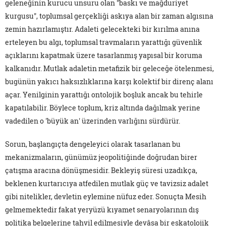
geleneğinin kurucu unsuru olan "baskı ve mağduriyet
kurgusu", toplumsal gerçekliği askıya alan bir zaman algısına
zemin hazırlamıştır. Adaleti gelecekteki bir kırılma anına
erteleyen bu algı, toplumsal travmaların yarattığı güvenlik
açıklarını kapatmak üzere tasarlanmış yapısal bir koruma
kalkanıdır. Mutlak adaletin metafizik bir geleceğe ötelenmesi,
bugünün yakıcı haksızlıklarına karşı kolektif bir direnç alanı
açar. Yenilginin yarattığı ontolojik boşluk ancak bu tehirle
kapatılabilir. Böylece toplum, kriz altında dağılmak yerine
vadedilen o 'büyük an' üzerinden varlığını sürdürür.
Sorun, başlangıçta dengeleyici olarak tasarlanan bu
mekanizmaların, günümüz jeopolitiğinde doğrudan birer
çatışma aracına dönüşmesidir. Bekleyiş süresi uzadıkça,
beklenen kurtarıcıya atfedilen mutlak güç ve tavizsiz adalet
gibi nitelikler, devletin eylemine nüfuz eder. Sonuçta Mesih
gelmemektedir fakat yeryüzü kıyamet senaryolarının dış
politika belgelerine tahvil edilmesiyle devâsa bir eskatolojik