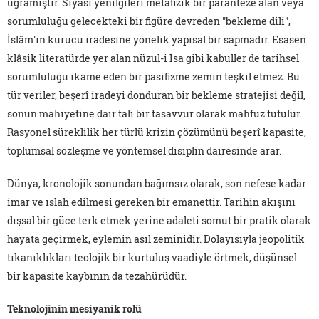
uğramıştır. Siyâsî yenilgileri metafizik bir paranteze alan veya
sorumluluğu gelecekteki bir figüre devreden "bekleme dili",
İslâm'ın kurucu iradesine yönelik yapısal bir sapmadır. Esasen
klâsik literatürde yer alan nüzul-i İsa gibi kabuller de tarihsel
sorumluluğu ikame eden bir pasifizme zemin teşkil etmez. Bu
tür veriler, beşerî iradeyi donduran bir bekleme stratejisi değil,
sonun mahiyetine dair tali bir tasavvur olarak mahfuz tutulur.
Rasyonel süreklilik her türlü krizin çözümünü beşerî kapasite,
toplumsal sözleşme ve yöntemsel disiplin dairesinde arar.
Dünya, kronolojik sonundan bağımsız olarak, son nefese kadar
imar ve ıslah edilmesi gereken bir emanettir. Tarihin akışını
dışsal bir güce terk etmek yerine adaleti somut bir pratik olarak
hayata geçirmek, eylemin asıl zeminidir. Dolayısıyla jeopolitik
tıkanıklıkları teolojik bir kurtuluş vaadiyle örtmek, düşünsel
bir kapasite kaybının da tezahürüdür.
Teknolojinin mesiyanik rolü