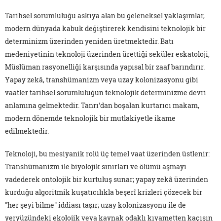
Tarihsel sorumluluğu askıya alan bu geleneksel yaklaşımlar,
modern dünyada kabuk değiştirerek kendisini teknolojik bir
determinizm üzerinden yeniden üretmektedir. Batı
medeniyetinin teknoloji üzerinden ürettiği seküler eskatoloji,
Müslüman rasyonelliği karşısında yapısal bir zaaf barındırır.
Yapay zekâ, transhümanizm veya uzay kolonizasyonu gibi
vaatler tarihsel sorumluluğun teknolojik determinizme devri
anlamına gelmektedir. Tanrı'dan boşalan kurtarıcı makam,
modern dönemde teknolojik bir mutlakiyetle ikame
edilmektedir.
Teknoloji, bu mesiyanik rolü üç temel vaat üzerinden üstlenir:
Transhümanizm ile biyolojik sınırları ve ölümü aşmayı
vadederek ontolojik bir kurtuluş sunar; yapay zekâ üzerinden
kurduğu algoritmik kuşatıcılıkla beşerî krizleri çözecek bir
"her şeyi bilme" iddiası taşır; uzay kolonizasyonu ile de
yeryüzündeki ekolojik veya kaynak odaklı kıyametten kaçışın