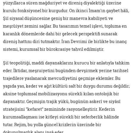
yüzyıllarca süren mağduriyet ve direniş diyalektiği üzerine
kurulu fonksiyonel bir kurgudur. On ikinci İmam'ın gaybet hâli,
Şiî siyasal düşüncesine geniş bir manevra kabiliyeti ve
meşrûiyet zemini sağlar. Bu tasarımın temel işlevi, topluma en
karanlık dönemlerde dahi bir gelecek perspektifi sunarak
direniş hattını diri tutmaktır. İran Devrimi ile birlikte bu inanç
sistemi, kurumsal bir bürokrasiye tahvil edilmiştir.
Şiî teopolitiği, maddi dayanaklarını kurucu bir anlatıyla tahkim
eder. İktidar, meşruiyetini bugünden devşirmek yerine tarihsel
trajedilere yaslanarak mevcudiyetini geçmişe eklemler. Bu
yapıda yas, keder ve ağıt kültürü salt bir duygu durumu değildir;
aksine toplumsal mobilizasyonu sürekli kılan ontolojik bir
dayanaktır. Geçmişin trajik yükü, bugünün askerî ve siyâsî
stratejisini "kefaret" zemininde rasyonelleştirir. Kederin
kurumsallaşması ise kitleyi sürekli bir seferberlik hâlinde
tutar. Rejim, bu yolla güncel krizlerin üzerinde bir
dokunulmazlık alanı inşâ eder.