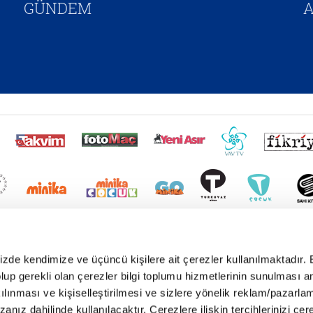
GÜNDEM
A
mizde kendimize ve üçüncü kişilere ait çerezler kullanılmaktadır. 
e olup gerekli olan çerezler bilgi toplumu hizmetlerinin sunulması 
kılınması ve kişiselleştirilmesi ve sizlere yönelik reklam/pazarla
zanız dahilinde kullanılacaktır. Çerezlere ilişkin tercihlerinizi çer