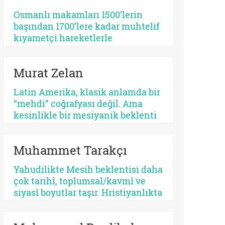
tehlikeli bir apokaliptizmi tetikler.
Osmanlı makamları 1500’lerin
Dünyayı bir bekleme odasına
başından 1700’lere kadar muhtelif
çeviren her tasavvur, şimdiyi ve
kıyametçi hareketlerle
insan iradesini değersizleştirir.
karşılaşmış, bunları her zamanki
pragmatik tavrı ile çözmeyi
Murat Zelan
başarmıştır. Bu devrin, özellikle
1590 ve sonrasının bir siyasi kriz
Latin Amerika, klasik anlamda bir
devri olması tesadüf değildir.
“mehdi” coğrafyası değil. Ama
Siyasi krizler kıyametçi
kesinlikle bir mesiyanik beklenti
beklentileri tetiklemektedir.
coğrafyası. Burada halk gökten
inecek kusursuz bir kurtarıcı
Muhammet Tarakçı
beklemez, çoğu zaman kendi
yarasına benzeyen bir yüz arar. Bu
Yahudilikte Mesih beklentisi daha
yüzden kıtanın azizleri
çok tarihî, toplumsal/kavmî ve
kusurludur, öfkelidir, bazen
siyasî boyutlar taşır. Hristiyanlıkta
günahkârdır, bazen başarısızdır.
ise kurtuluş, öncelikle insanın
Ama tam da bu yüzden gerçektir.
günah karşısındaki durumuyla