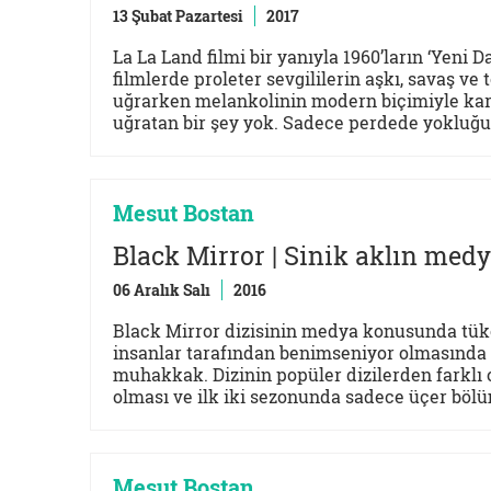
13 Şubat Pazartesi
2017
La La Land filmi bir yanıyla 1960’ların ‘Yeni D
filmlerde proleter sevgililerin aşkı, savaş v
uğrarken melankolinin modern biçimiyle karş
uğratan bir şey yok. Sadece perdede yokluğuy
Mesut Bostan
Black Mirror | Sinik aklın medy
06 Aralık Salı
2016
Black Mirror dizisinin medya konusunda tüke
insanlar tarafından benimseniyor olmasında ‘
muhakkak. Dizinin popüler dizilerden farklı o
olması ve ilk iki sezonunda sadece üçer bölüm
Mesut Bostan