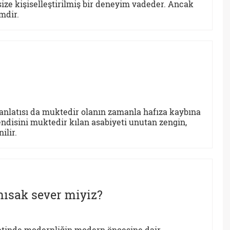
size kişiselleştirilmiş bir deneyim vadeder. Ancak
mdir.
anlatısı da muktedir olanın zamanla hafıza kaybına
ndisini muktedir kılan asabiyeti unutan zengin,
ilir.
nısak sever miyiz?
retinde modernliğin modern öncesine dair