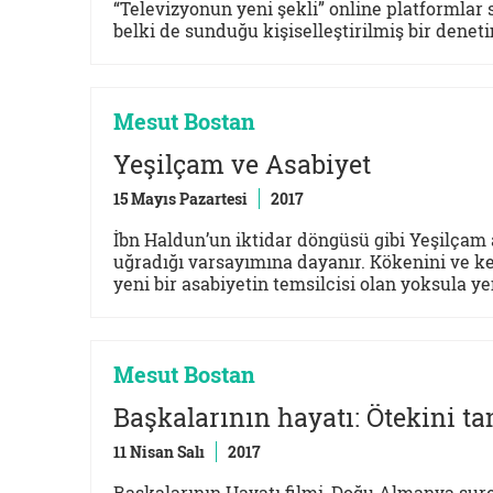
“Televizyonun yeni şekli” online platformlar 
belki de sunduğu kişiselleştirilmiş bir deneti
Mesut Bostan
Yeşilçam ve Asabiyet
15 Mayıs Pazartesi
2017
İbn Haldun’un iktidar döngüsü gibi Yeşilçam 
uğradığı varsayımına dayanır. Kökenini ve ke
yeni bir asabiyetin temsilcisi olan yoksula yen
Mesut Bostan
Başkalarının hayatı: Ötekini ta
11 Nisan Salı
2017
Başkalarının Hayatı filmi, Doğu Almanya su