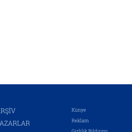
kendini inşa etmeye
çalışmaktadır. Hristiyan
Siyonizminin İsrail’e yönelik
siyasî desteğini hem jeopolitik
çıkarlar bağlamında hem de
Mesih’in ikinci gelişini
hızlandırıp Yeni Ahit
metinlerinde aktarılan birtakım
kehanetlerin gerçekleşmesini
sağlamaya yönelik adımlar olarak
yorumlamak mümkündür.
RŞİV
Künye
Reklam
YAZARLAR
Gizlilik Bildirimi