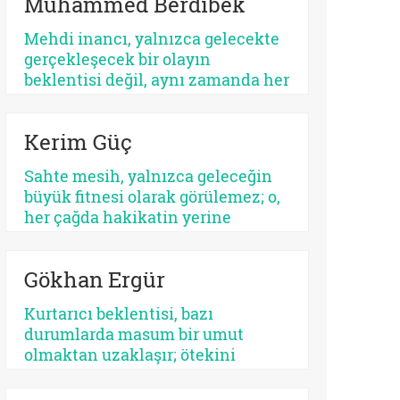
Muhammed Berdibek
ilişkilendirilir. Yahudilikte Mesih
beklentisi özellikle İsrail halkının
Mehdi inancı, yalnızca gelecekte
ikbali ve istikbali ile ilgili iken,
gerçekleşecek bir olayın
Hristiyanlıkta Mesih’in misyonu
beklentisi değil, aynı zamanda her
bütün insanlığa yöneliktir.
dönemde yeniden tanımlanan,
yeniden yorumlanan ve yeniden
Kerim Güç
konumlandırılan bir düşünsel
merkez olarak Şiî geleneğin en
Sahte mesih, yalnızca geleceğin
belirleyici unsurlarından biri
büyük fitnesi olarak görülemez; o,
olmayı sürdürmektedir.
her çağda hakikatin yerine
geçmek isteyen her parıltının
ortak adıdır. Kimi zaman bir
Gökhan Ergür
sistemdir, kimi zaman bir şahıs,
kimi zaman bir kült, kimi zaman
Kurtarıcı beklentisi, bazı
da insanın kendi benliğidir. Biri
durumlarda masum bir umut
kalabalıkları yutar, diğeri kalbi.
olmaktan uzaklaşır; ötekini
Fakat ikisinin de kaynağı aynıdır:
dışlayan, kendini mutlaklaştıran
Allah’tan kopmuş merkez…
bir yapıya bürünebilir. Psikolojik