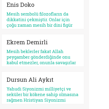
Enis Doko
açıdan bakıldığında, her kurtarıcı
beklentisi aynı ruhsal içerikle
Mesih sembolü filozofların da
işlemez. Bazısı insanı
dikkatini çekmiştir. Onlar için
olgunlaştırır, bazısı sertleştirir.
çoğu zaman mesih bir dini figür
Bazısı dayanıklılık üretir, bazısı
değil, düşünme biçimidir. Kimileri
düşmanlık.
mesihi tarihin bir kırılma noktası
Ekrem Demirli
olarak düşünürken, kimileri onun
çoktan sekülerleştiğini ve modern
Mesih beklerler fakat Allah
ideolojilerde yaşamaya devam
peygamber gönderdiğinde onu
ettiğini savunur.
kabul etmezler, onunla savaşırlar
veya ilahi kelamda denildiği üzere
‘Sen ve rabbin gidin savaşın’ diye
Dursun Ali Aykıt
ayak sürürler. Günümüz için de
bunu düşünmek mümkündür:
Yahudi Siyonizmi milliyetçi ve
Beklediklerini iddia ettikleri
seküler bir kökene sahip olmasına
kurtarıcı gelse onu da
rağmen Hristiyan Siyonizmi
tanımayacaklardır.
teolojik ve eskatolojik bir zeminde