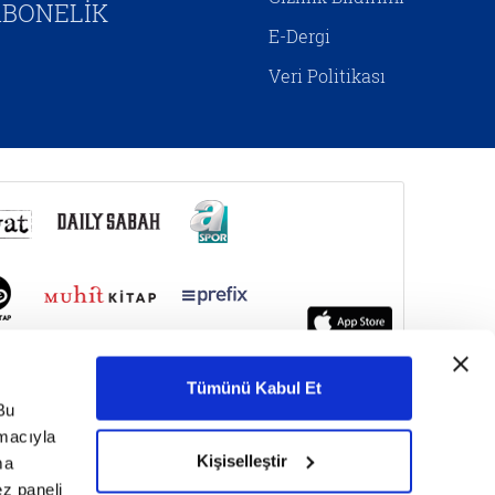
BONELİK
E-Dergi
Veri Politikası
Tümünü Kabul Et
Bu
amacıyla
Kişiselleştir
ma
ez paneli