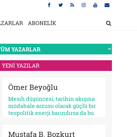
AZARLAR
ABONELİK
YENİ YAZILAR
Ömer Beyoğlu
Mesih düşüncesi, tarihin akışına
müdahale arzusu olarak güçlü bir
teopolitik enerji barındırsa da bu
enerjinin bir bekleme
sosyolojisine dönüşmesi
Mustafa B. Bozkurt
toplumsal bir çürümeyi ve