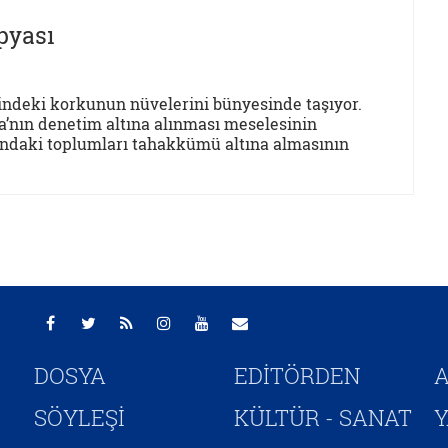
pyası
lindeki korkunun nüvelerini bünyesinde taşıyor.
a’nın denetim altına alınması meselesinin
şındaki toplumları tahakkümü altına almasının
DOSYA
EDİTÖRDEN
A
SÖYLEŞİ
KÜLTÜR - SANAT