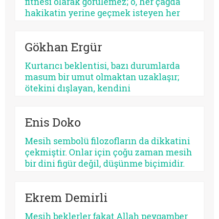
fitnesi olarak görülemez; o, her çağda
sürdürmektedir.
hakikatin yerine geçmek isteyen her
parıltının ortak adıdır. Kimi zaman bir
sistemdir, kimi zaman bir şahıs, kimi
Gökhan Ergür
zaman bir kült, kimi zaman da insanın
kendi benliğidir. Biri kalabalıkları yutar,
Kurtarıcı beklentisi, bazı durumlarda
diğeri kalbi. Fakat ikisinin de kaynağı
masum bir umut olmaktan uzaklaşır;
aynıdır: Allah’tan kopmuş merkez…
ötekini dışlayan, kendini
mutlaklaştıran bir yapıya bürünebilir.
Psikolojik açıdan bakıldığında, her
Enis Doko
kurtarıcı beklentisi aynı ruhsal içerikle
işlemez. Bazısı insanı olgunlaştırır,
Mesih sembolü filozofların da dikkatini
bazısı sertleştirir. Bazısı dayanıklılık
çekmiştir. Onlar için çoğu zaman mesih
üretir, bazısı düşmanlık.
bir dini figür değil, düşünme biçimidir.
Kimileri mesihi tarihin bir kırılma
noktası olarak düşünürken, kimileri
Ekrem Demirli
onun çoktan sekülerleştiğini ve modern
ideolojilerde yaşamaya devam ettiğini
Mesih beklerler fakat Allah peygamber