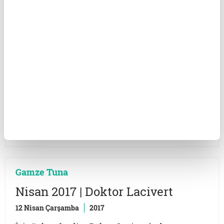
Gamze Tuna
Doktor Lacivert
17 Mayıs Çarşamba
2017
İyi günler efendim, Doktor Lacivert’te bu ay son
ayların yeni trendi ‘sa(ğ)laklar mı yoksa solaklar
mı daha zekidir’ ve ‘veganlık’ tartışması var.
Çocukluğumuzdan beri şahit olduğumuz ‘solaklar
mı zekidir yoksa sa(ğ)laklar mı’ tartışmasında
hangi taraf haklıdır peki? Hepimizin bir şekilde
kulağına çalınan bu veganlık meselesi aslında
neyin nesidir? Doktor Lacivert gururla sunar!
Gamze Tuna
Nisan 2017 | Doktor Lacivert
12 Nisan Çarşamba
2017