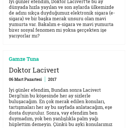
İyi günler efendim, Doktor Lacivert’te bu ay
dünyada hızla yayılan ve son aylarda ülkemizde
de adını sıkça duyduğumuz elektronik sigara (e-
sigara) ve bir başka merak unsuru olan mavi
yumurta var. Bakalım e-sigara ve mavi yumurta
birer sosyal fenomen mi yoksa gerçekten işe
yarıyorlar mı?
Gamze Tuna
Doktor Lacivert
06 Mart Pazartesi
2017
İyi günler efendim, Bundan sonra Lacivert
Dergi’nin bu köşesinde her ay sizlerle
buluşacağım. En çok merak edilen konuları,
tartışmaları her ay bu sayfada anlatacağım, eşe
dosta duyurulur. Sonra, vay efendim ben
duymadım, yok ben yanlışlıkla palm yağı
hüplettim demeyin. Çünkü bu ayki konularımız