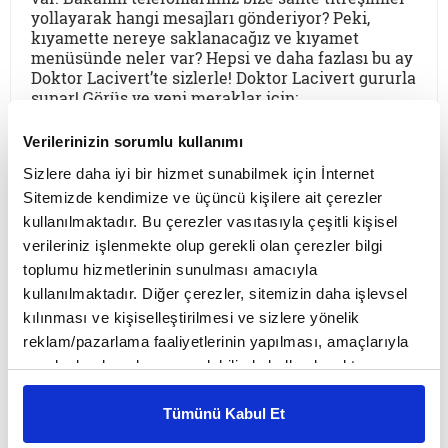
yollayarak hangi mesajları gönderiyor? Peki,
kıyamette nereye saklanacağız ve kıyamet
menüsünde neler var? Hepsi ve daha fazlası bu ay
Doktor Lacivert’te sizlerle! Doktor Lacivert gururla
sunar! Görüş ve yeni meraklar için:
doktorlacivert@gmail.com
Verilerinizin sorumlu kullanımı
Sizlere daha iyi bir hizmet sunabilmek için İnternet
Gamze Tuna
Sitemizde kendimize ve üçüncü kişilere ait çerezler
kullanılmaktadır. Bu çerezler vasıtasıyla çeşitli kişisel
Doktor Lacivert
verileriniz işlenmekte olup gerekli olan çerezler bilgi
toplumu hizmetlerinin sunulması amacıyla
15 Mart Perşembe
2018
kullanılmaktadır. Diğer çerezler, sitemizin daha işlevsel
İyi günler efendim, Doktor Lacivert’te bu ay sanat
kılınması ve kişiselleştirilmesi ve sizlere yönelik
eserlerinin güzelliği karşısında bayılanların
reklam/pazarlama faaliyetlerinin yapılması, amaçlarıyla
hastalığı “Stendhal Sendromu” ve yeni zayıflama
sınırlı olarak açık rızanız dahilinde kullanılacaktır.
stratejisi “Mavi Gözlük Diyeti” var. Bakalım sanat
eserlerinin büyüleyiciliği karşısında
Çerezlere ilişkin tercihlerinizi çerez paneli vasıtasıyla
dayanamayan sanatseverlerin sonu ne olacak?
belirleyebilirsiniz. Çerezlere ilişkin detaylı bilgi için
Tümünü Kabul Et
Peki, mavi gözlük takarak hem şekil hem de zayıf
Ayarlar butonuna tıklayabilir,
Çerez Bilgilendirme
görünmek mümkün müdür? Doktor Lacivert