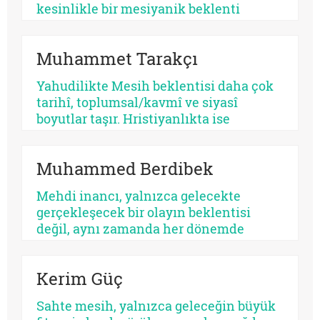
kesinlikle bir mesiyanik beklenti
coğrafyası. Burada halk gökten inecek
kusursuz bir kurtarıcı beklemez, çoğu
Muhammet Tarakçı
zaman kendi yarasına benzeyen bir yüz
arar. Bu yüzden kıtanın azizleri
Yahudilikte Mesih beklentisi daha çok
kusurludur, öfkelidir, bazen
tarihî, toplumsal/kavmî ve siyasî
günahkârdır, bazen başarısızdır. Ama
boyutlar taşır. Hristiyanlıkta ise
tam da bu yüzden gerçektir.
kurtuluş, öncelikle insanın günah
karşısındaki durumuyla ilişkilendirilir.
Muhammed Berdibek
Yahudilikte Mesih beklentisi özellikle
İsrail halkının ikbali ve istikbali ile ilgili
Mehdi inancı, yalnızca gelecekte
iken, Hristiyanlıkta Mesih’in misyonu
gerçekleşecek bir olayın beklentisi
bütün insanlığa yöneliktir.
değil, aynı zamanda her dönemde
yeniden tanımlanan, yeniden
yorumlanan ve yeniden
Kerim Güç
konumlandırılan bir düşünsel merkez
olarak Şiî geleneğin en belirleyici
Sahte mesih, yalnızca geleceğin büyük
unsurlarından biri olmayı