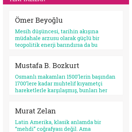
Ömer Beyoğlu
Mesih düşüncesi, tarihin akışına
müdahale arzusu olarak güçlü bir
teopolitik enerji barındırsa da bu
enerjinin bir bekleme sosyolojisine
dönüşmesi toplumsal bir çürümeyi ve
Mustafa B. Bozkurt
tehlikeli bir apokaliptizmi tetikler.
Dünyayı bir bekleme odasına çeviren
Osmanlı makamları 1500’lerin başından
her tasavvur, şimdiyi ve insan iradesini
1700’lere kadar muhtelif kıyametçi
değersizleştirir.
hareketlerle karşılaşmış, bunları her
zamanki pragmatik tavrı ile çözmeyi
başarmıştır. Bu devrin, özellikle 1590 ve
Murat Zelan
sonrasının bir siyasi kriz devri olması
tesadüf değildir. Siyasi krizler kıyametçi
Latin Amerika, klasik anlamda bir
beklentileri tetiklemektedir.
“mehdi” coğrafyası değil. Ama