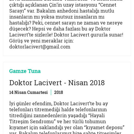
çıktığı açıklanan Çin’in uzay istasyonu “Cennet
Sarayı” var. Bakalım anhedoni hastalığı mutlu
insanların mı yoksa mutsuz insanların mı
hastalığı? Peki, cennet sarayı ne zaman ve nereye
düşecek? Hepsi ve daha fazlası bu ay Doktor
Lacivert’te sizlerle! Doktor Lacivert gururla sunar!
Görüş ve yeni meraklar için:
doktorlacivert@gmail.com
Gamze Tuna
Doktor Lacivert - Nisan 2018
14 Nisan Cumartesi
2018
İyi günler efendim, Doktor Lacivert’te bu ay
telefonları titremediği halde telefonlarının
titrediğini zannedenlerin yaşadığı “Hayali
Titreşim Sendromu” ve her türlü tohumun
kıyamet için saklandığı yer olan “kıyamet deposu”
var. Bakalım telefonlarımız bize sahte titreşimler