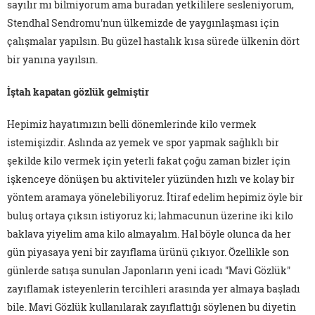
sayılır mı bilmiyorum ama buradan yetkililere sesleniyorum,
Stendhal Sendromu'nun ülkemizde de yaygınlaşması için
çalışmalar yapılsın. Bu güzel hastalık kısa sürede ülkenin dört
bir yanına yayılsın.
İştah kapatan gözlük gelmiştir
Hepimiz hayatımızın belli dönemlerinde kilo vermek
istemişizdir. Aslında az yemek ve spor yapmak sağlıklı bir
şekilde kilo vermek için yeterli fakat çoğu zaman bizler için
işkenceye dönüşen bu aktiviteler yüzünden hızlı ve kolay bir
yöntem aramaya yönelebiliyoruz. İtiraf edelim hepimiz öyle bir
buluş ortaya çıksın istiyoruz ki; lahmacunun üzerine iki kilo
baklava yiyelim ama kilo almayalım. Hal böyle olunca da her
gün piyasaya yeni bir zayıflama ürünü çıkıyor. Özellikle son
günlerde satışa sunulan Japonların yeni icadı "Mavi Gözlük"
zayıflamak isteyenlerin tercihleri arasında yer almaya başladı
bile. Mavi Gözlük kullanılarak zayıflattığı söylenen bu diyetin