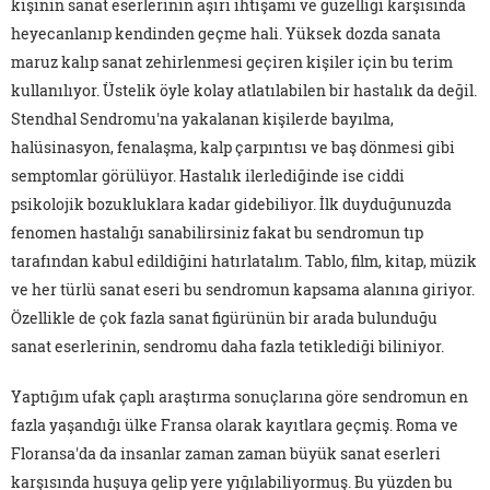
kişinin sanat eserlerinin aşırı ihtişamı ve güzelliği karşısında
heyecanlanıp kendinden geçme hali. Yüksek dozda sanata
maruz kalıp sanat zehirlenmesi geçiren kişiler için bu terim
kullanılıyor. Üstelik öyle kolay atlatılabilen bir hastalık da değil.
Stendhal Sendromu'na yakalanan kişilerde bayılma,
halüsinasyon, fenalaşma, kalp çarpıntısı ve baş dönmesi gibi
semptomlar görülüyor. Hastalık ilerlediğinde ise ciddi
psikolojik bozukluklara kadar gidebiliyor. İlk duyduğunuzda
fenomen hastalığı sanabilirsiniz fakat bu sendromun tıp
tarafından kabul edildiğini hatırlatalım. Tablo, film, kitap, müzik
ve her türlü sanat eseri bu sendromun kapsama alanına giriyor.
Özellikle de çok fazla sanat figürünün bir arada bulunduğu
sanat eserlerinin, sendromu daha fazla tetiklediği biliniyor.
Yaptığım ufak çaplı araştırma sonuçlarına göre sendromun en
fazla yaşandığı ülke Fransa olarak kayıtlara geçmiş. Roma ve
Floransa'da da insanlar zaman zaman büyük sanat eserleri
karşısında huşuya gelip yere yığılabiliyormuş. Bu yüzden bu