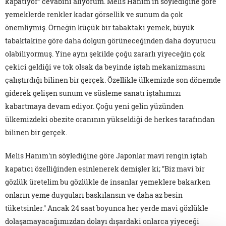
kapatıyor" cevabını alıyorum. Melis Hanım'ın söylediğine göre
yemeklerde renkler kadar görsellik ve sunum da çok
önemliymiş. Örneğin küçük bir tabaktaki yemek, büyük
tabaktakine göre daha dolgun görüneceğinden daha doyurucu
olabiliyormuş. Yine aynı şekilde çoğu zararlı yiyeceğin çok
çekici geldiği ve tok olsak da beyinde iştah mekanizmasını
çalıştırdığı bilinen bir gerçek. Özellikle ülkemizde son dönemde
giderek gelişen sunum ve süsleme sanatı iştahımızı
kabartmaya devam ediyor. Çoğu yeni gelin yüzünden
ülkemizdeki obezite oranının yükseldiği de herkes tarafından
bilinen bir gerçek.
Melis Hanım'ın söylediğine göre Japonlar mavi rengin iştah
kapatıcı özelliğinden esinlenerek demişler ki; "Biz mavi bir
gözlük üretelim bu gözlükle de insanlar yemeklere bakarken
onların yeme duyguları baskılansın ve daha az besin
tüketsinler." Ancak 24 saat boyunca her yerde mavi gözlükle
dolaşamayacağımızdan dolayı dışardaki onlarca yiyeceği