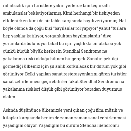
rahatsızlık için turistlere yakın yerlerde tam teçhizatlı
ambulanslar bekletiyorlarmış. Kimi herhangi bir fıskiyeden
etkilenirken kimi de bir tablo karşısında bayılıveriyormuş. Hal
böyle olunca da çoğu kişi "bayılanlar rol yapıyor" yahut "turlara
hep yaşlılar katılıyor, yorgunluktan bayılmışlardır" diye
yorumlarda bulunuyor fakat bu işin yaşlılıkla bir alakası yok
çünkü küçük büyük herkesin Stendhal Sendromu'na
yakalanma riski olduğu bilinen bir gerçek. Sanatın pek ilgi
görmediği ülkemiz için şu anlık korkulacak bir durum yok gibi
görünüyor. Belki yapılan sanat restorasyonlarını gören turistler
sanat zehirlenmesi geçirebilirler fakat Stendhal Sendromu'na
yakalanma riskleri düşük gibi görünüyor buradan duyurmuş
olalım.
Aslında düşününce ülkemizde yeni çıkan çoğu film, müzik ve
kitaplar karşısında benim de zaman zaman sanat zehirlenmesi
yaşadığım oluyor. Yaşadığım bu durum Stendhal Sendromu