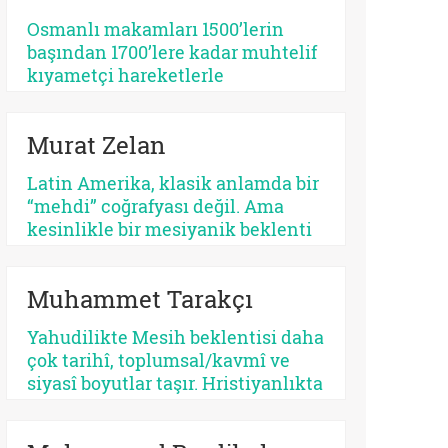
tehlikeli bir apokaliptizmi tetikler.
Osmanlı makamları 1500’lerin
Dünyayı bir bekleme odasına
başından 1700’lere kadar muhtelif
çeviren her tasavvur, şimdiyi ve
kıyametçi hareketlerle
insan iradesini değersizleştirir.
karşılaşmış, bunları her zamanki
pragmatik tavrı ile çözmeyi
Murat Zelan
başarmıştır. Bu devrin, özellikle
1590 ve sonrasının bir siyasi kriz
Latin Amerika, klasik anlamda bir
devri olması tesadüf değildir.
“mehdi” coğrafyası değil. Ama
Siyasi krizler kıyametçi
kesinlikle bir mesiyanik beklenti
beklentileri tetiklemektedir.
coğrafyası. Burada halk gökten
inecek kusursuz bir kurtarıcı
Muhammet Tarakçı
beklemez, çoğu zaman kendi
yarasına benzeyen bir yüz arar. Bu
Yahudilikte Mesih beklentisi daha
yüzden kıtanın azizleri
çok tarihî, toplumsal/kavmî ve
kusurludur, öfkelidir, bazen
siyasî boyutlar taşır. Hristiyanlıkta
günahkârdır, bazen başarısızdır.
ise kurtuluş, öncelikle insanın
Ama tam da bu yüzden gerçektir.
günah karşısındaki durumuyla