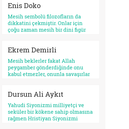
Enis Doko
açıdan bakıldığında, her kurtarıcı
beklentisi aynı ruhsal içerikle
Mesih sembolü filozofların da
işlemez. Bazısı insanı
dikkatini çekmiştir. Onlar için
olgunlaştırır, bazısı sertleştirir.
çoğu zaman mesih bir dini figür
Bazısı dayanıklılık üretir, bazısı
değil, düşünme biçimidir. Kimileri
düşmanlık.
mesihi tarihin bir kırılma noktası
Ekrem Demirli
olarak düşünürken, kimileri onun
çoktan sekülerleştiğini ve modern
Mesih beklerler fakat Allah
ideolojilerde yaşamaya devam
peygamber gönderdiğinde onu
ettiğini savunur.
kabul etmezler, onunla savaşırlar
veya ilahi kelamda denildiği üzere
‘Sen ve rabbin gidin savaşın’ diye
Dursun Ali Aykıt
ayak sürürler. Günümüz için de
bunu düşünmek mümkündür:
Yahudi Siyonizmi milliyetçi ve
Beklediklerini iddia ettikleri
seküler bir kökene sahip olmasına
kurtarıcı gelse onu da
rağmen Hristiyan Siyonizmi
tanımayacaklardır.
teolojik ve eskatolojik bir zeminde