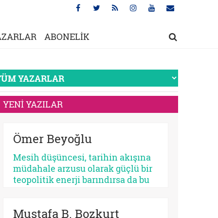
AZARLAR
ABONELİK
YENİ YAZILAR
Ömer Beyoğlu
Mesih düşüncesi, tarihin akışına
müdahale arzusu olarak güçlü bir
teopolitik enerji barındırsa da bu
enerjinin bir bekleme
sosyolojisine dönüşmesi
Mustafa B. Bozkurt
toplumsal bir çürümeyi ve