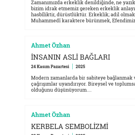
Zamanımızda erkeklik denildiğinde, ne yazık 
bizim idrak etmemiz gereken erkeklik anlayışı
hasbîliktir, dürüstlüktür. Erkeklik; adil olm
Muhammedî karaktere bürünmek, Efendimiz’e
Ahmet Özhan
İNSANIN ASLİ BAĞLARI
24 Kasım Pazartesi
2025
Modern zamanlarda bir sabiteye bağlanmak v
çağrışımlar uyandırıyor. Bireysel ve toplum
olduğunu düşünüyorum....
Ahmet Özhan
KERBELA SEMBOLİZMİ