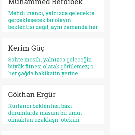
Muhammed Berdibek
ilişkilendirilir. Yahudilikte Mesih
beklentisi özellikle İsrail halkının
Mehdi inancı, yalnızca gelecekte
ikbali ve istikbali ile ilgili iken,
gerçekleşecek bir olayın
Hristiyanlıkta Mesih’in misyonu
beklentisi değil, aynı zamanda her
bütün insanlığa yöneliktir.
dönemde yeniden tanımlanan,
yeniden yorumlanan ve yeniden
Kerim Güç
konumlandırılan bir düşünsel
merkez olarak Şiî geleneğin en
Sahte mesih, yalnızca geleceğin
belirleyici unsurlarından biri
büyük fitnesi olarak görülemez; o,
olmayı sürdürmektedir.
her çağda hakikatin yerine
geçmek isteyen her parıltının
ortak adıdır. Kimi zaman bir
Gökhan Ergür
sistemdir, kimi zaman bir şahıs,
kimi zaman bir kült, kimi zaman
Kurtarıcı beklentisi, bazı
da insanın kendi benliğidir. Biri
durumlarda masum bir umut
kalabalıkları yutar, diğeri kalbi.
olmaktan uzaklaşır; ötekini
Fakat ikisinin de kaynağı aynıdır:
dışlayan, kendini mutlaklaştıran
Allah’tan kopmuş merkez…
bir yapıya bürünebilir. Psikolojik