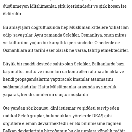
düşünmeyen Müslümanlar, şirk içerisindedir ve şirk koşan ise
öldürülür.
Bu anlayışları doğrultusunda hep Müslüman kitlelere 'cihat ilan
edip' savaştılar. Aynı zamanda Selefiler, Osmanlıya, onun miras
ve kültürüne yoğun bir karşıtlık içerisindedir. O nedenle de
Osmanlılara ait tarihi eser olarak ne varsa, tahrip etmektedirler.
Büyük bir maddi desteğe sahip olan Selefiler, Balkanlarda bazı
baş müftü, müftü ve imamları da kontrolleri altına almakta ve
kendi propagandalarını yaptıracak imamlar atanmasını
sağlamaktadırlar. Hatta Müslümanlar arasında ayrımcılık
yaparak, kendi camilerini oluşturmuşlardır.
Öte yandan söz konusu, dini istismar ve şiddeti tasvip eden
radikal Selefi gruplar, bulundukları yörelerde DEAŞ gibi
örgütlere eleman devşirmektedirler. Bu bilinmesine rağmen
Balkan devletlerinin birçoğunun bu oluşumlara yönelik tedbir