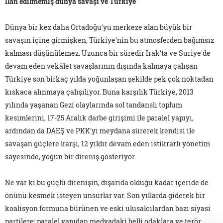
İlan edilmemiş dünya savaşı ve Türkiye
Dünya bir kez daha Ortadoğu'yu merkeze alan büyük bir
savaşın içine girmişken, Türkiye'nin bu atmosferden bağımsız
kalması düşünülemez. Uzunca bir süredir Irak'ta ve Suriye'de
devam eden vekâlet savaşlarının dışında kalmaya çalışan
Türkiye son birkaç yılda yoğunlaşan şekilde pek çok noktadan
kıskaca alınmaya çalışılıyor. Buna karşılık Türkiye, 2013
yılında yaşanan Gezi olaylarında sol tandanslı toplum
kesimlerini, 17-25 Aralık darbe girişimi ile paralel yapıyı,
ardından da DAEŞ ve PKK'yı meydana sürerek kendisi ile
savaşan güçlere karşı, 12 yıldır devam eden istikrarlı yönetim
sayesinde, yoğun bir direniş gösteriyor.
Ne var ki bu güçlü direnişin, dışarıda olduğu kadar içeride de
önünü kesmek isteyen unsurlar var. Son yıllarda giderek bir
koalisyon formuna bürünen ve eski ulusalcılardan bazı siyasi
partilere; paralel yapıdan medyadaki belli odaklara ve terör