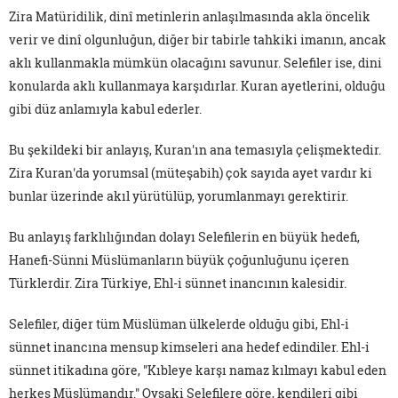
Zira Matüridilik, dinî metinlerin anlaşılmasında akla öncelik
verir ve dinî olgunluğun, diğer bir tabirle tahkiki imanın, ancak
aklı kullanmakla mümkün olacağını savunur. Selefiler ise, dini
konularda aklı kullanmaya karşıdırlar. Kuran ayetlerini, olduğu
gibi düz anlamıyla kabul ederler.
Bu şekildeki bir anlayış, Kuran'ın ana temasıyla çelişmektedir.
Zira Kuran'da yorumsal (müteşabih) çok sayıda ayet vardır ki
bunlar üzerinde akıl yürütülüp, yorumlanmayı gerektirir.
Bu anlayış farklılığından dolayı Selefilerin en büyük hedefi,
Hanefi-Sünni Müslümanların büyük çoğunluğunu içeren
Türklerdir. Zira Türkiye, Ehl-i sünnet inancının kalesidir.
Selefiler, diğer tüm Müslüman ülkelerde olduğu gibi, Ehl-i
sünnet inancına mensup kimseleri ana hedef edindiler. Ehl-i
sünnet itikadına göre, "Kıbleye karşı namaz kılmayı kabul eden
herkes Müslümandır." Oysaki Selefilere göre, kendileri gibi