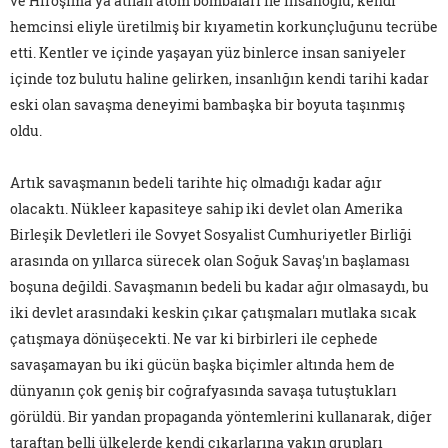
ve Hiroşima'ya atılan atom bombaları ile insanoğlu, kendi
hemcinsi eliyle üretilmiş bir kıyametin korkunçluğunu tecrübe
etti. Kentler ve içinde yaşayan yüz binlerce insan saniyeler
içinde toz bulutu haline gelirken, insanlığın kendi tarihi kadar
eski olan savaşma deneyimi bambaşka bir boyuta taşınmış
oldu.
Artık savaşmanın bedeli tarihte hiç olmadığı kadar ağır
olacaktı. Nükleer kapasiteye sahip iki devlet olan Amerika
Birleşik Devletleri ile Sovyet Sosyalist Cumhuriyetler Birliği
arasında on yıllarca sürecek olan Soğuk Savaş'ın başlaması
boşuna değildi. Savaşmanın bedeli bu kadar ağır olmasaydı, bu
iki devlet arasındaki keskin çıkar çatışmaları mutlaka sıcak
çatışmaya dönüşecekti. Ne var ki birbirleri ile cephede
savaşamayan bu iki gücün başka biçimler altında hem de
dünyanın çok geniş bir coğrafyasında savaşa tutuştukları
görüldü. Bir yandan propaganda yöntemlerini kullanarak, diğer
taraftan belli ülkelerde kendi çıkarlarına yakın grupları