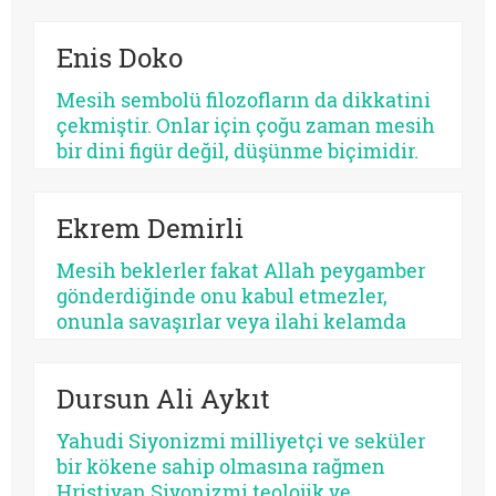
mutlaklaştıran bir yapıya bürünebilir.
Psikolojik açıdan bakıldığında, her
Enis Doko
kurtarıcı beklentisi aynı ruhsal içerikle
işlemez. Bazısı insanı olgunlaştırır,
Mesih sembolü filozofların da dikkatini
bazısı sertleştirir. Bazısı dayanıklılık
çekmiştir. Onlar için çoğu zaman mesih
üretir, bazısı düşmanlık.
bir dini figür değil, düşünme biçimidir.
Kimileri mesihi tarihin bir kırılma
noktası olarak düşünürken, kimileri
Ekrem Demirli
onun çoktan sekülerleştiğini ve modern
ideolojilerde yaşamaya devam ettiğini
Mesih beklerler fakat Allah peygamber
savunur.
gönderdiğinde onu kabul etmezler,
onunla savaşırlar veya ilahi kelamda
denildiği üzere ‘Sen ve rabbin gidin
savaşın’ diye ayak sürürler. Günümüz
Dursun Ali Aykıt
için de bunu düşünmek mümkündür:
Beklediklerini iddia ettikleri kurtarıcı
Yahudi Siyonizmi milliyetçi ve seküler
gelse onu da tanımayacaklardır.
bir kökene sahip olmasına rağmen
Hristiyan Siyonizmi teolojik ve