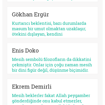
parıltının ortak adıdır. Kimi zaman bir
sistemdir, kimi zaman bir şahıs, kimi
Gökhan Ergür
zaman bir kült, kimi zaman da insanın
kendi benliğidir. Biri kalabalıkları yutar,
Kurtarıcı beklentisi, bazı durumlarda
diğeri kalbi. Fakat ikisinin de kaynağı
masum bir umut olmaktan uzaklaşır;
aynıdır: Allah’tan kopmuş merkez…
ötekini dışlayan, kendini
mutlaklaştıran bir yapıya bürünebilir.
Psikolojik açıdan bakıldığında, her
Enis Doko
kurtarıcı beklentisi aynı ruhsal içerikle
işlemez. Bazısı insanı olgunlaştırır,
Mesih sembolü filozofların da dikkatini
bazısı sertleştirir. Bazısı dayanıklılık
çekmiştir. Onlar için çoğu zaman mesih
üretir, bazısı düşmanlık.
bir dini figür değil, düşünme biçimidir.
Kimileri mesihi tarihin bir kırılma
noktası olarak düşünürken, kimileri
Ekrem Demirli
onun çoktan sekülerleştiğini ve modern
ideolojilerde yaşamaya devam ettiğini
Mesih beklerler fakat Allah peygamber
savunur.
gönderdiğinde onu kabul etmezler,