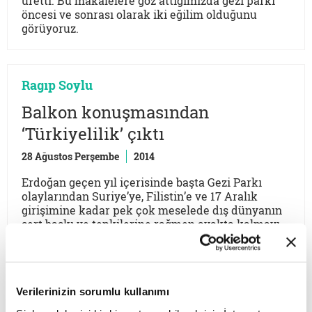
üretti. Bu makalelere göz attığımızda gezi parkı
öncesi ve sonrası olarak iki eğilim olduğunu
görüyoruz.
Ragıp Soylu
Balkon konuşmasından
‘Türkiyelilik’ çıktı
28 Ağustos Perşembe
2014
Erdoğan geçen yıl içerisinde başta Gezi Parkı
olaylarından Suriye’ye, Filistin’e ve 17 Aralık
girişimine kadar pek çok meselede dış dünyanın
sert baskı ve tepkilerine rağmen ayakta kalmayı
başardı.
YENİ YAZILAR
Verilerinizin sorumlu kullanımı