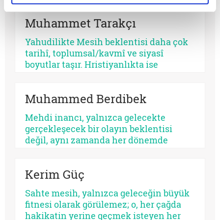
coğrafyası. Burada halk gökten inecek
kusursuz bir kurtarıcı beklemez, çoğu
Muhammet Tarakçı
zaman kendi yarasına benzeyen bir yüz
arar. Bu yüzden kıtanın azizleri
Yahudilikte Mesih beklentisi daha çok
kusurludur, öfkelidir, bazen
tarihî, toplumsal/kavmî ve siyasî
günahkârdır, bazen başarısızdır. Ama
boyutlar taşır. Hristiyanlıkta ise
tam da bu yüzden gerçektir.
kurtuluş, öncelikle insanın günah
karşısındaki durumuyla ilişkilendirilir.
Muhammed Berdibek
Yahudilikte Mesih beklentisi özellikle
İsrail halkının ikbali ve istikbali ile ilgili
Mehdi inancı, yalnızca gelecekte
iken, Hristiyanlıkta Mesih’in misyonu
gerçekleşecek bir olayın beklentisi
bütün insanlığa yöneliktir.
değil, aynı zamanda her dönemde
yeniden tanımlanan, yeniden
yorumlanan ve yeniden
Kerim Güç
konumlandırılan bir düşünsel merkez
olarak Şiî geleneğin en belirleyici
Sahte mesih, yalnızca geleceğin büyük
unsurlarından biri olmayı
fitnesi olarak görülemez; o, her çağda
sürdürmektedir.
hakikatin yerine geçmek isteyen her