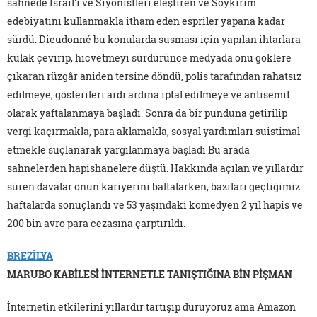
sahnede İsrail'i ve Siyonistleri eleştiren ve Soykırım
edebiyatını kullanmakla itham eden espriler yapana kadar
sürdü. Dieudonné bu konularda susması için yapılan ihtarlara
kulak çevirip, hicvetmeyi sürdürünce medyada onu göklere
çıkaran rüzgâr aniden tersine döndü, polis tarafından rahatsız
edilmeye, gösterileri ardı ardına iptal edilmeye ve antisemit
olarak yaftalanmaya başladı. Sonra da bir punduna getirilip
vergi kaçırmakla, para aklamakla, sosyal yardımları suistimal
etmekle suçlanarak yargılanmaya başladı Bu arada
sahnelerden hapishanelere düştü. Hakkında açılan ve yıllardır
süren davalar onun kariyerini baltalarken, bazıları geçtiğimiz
haftalarda sonuçlandı ve 53 yaşındaki komedyen 2 yıl hapis ve
200 bin avro para cezasına çarptırıldı.
BREZİLYA
MARUBO KABİLESİ İNTERNETLE TANIŞTIĞINA BİN PİŞMAN
İnternetin etkilerini yıllardır tartışıp duruyoruz ama Amazon