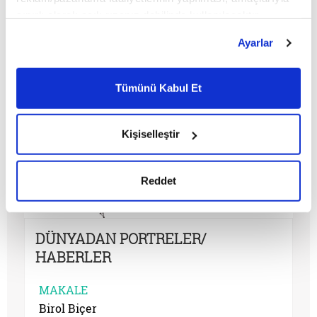
sınırlı olarak açık rızanız dahilinde kullanılacaktır.
Çerezlere ilişkin tercihlerinizi çerez paneli vasıtasıyla
Ayarlar
belirleyebilirsiniz. Çerezlere ilişkin detaylı bilgi için
Ayarlar butonuna tıklayabilir,
Çerez Bilgilendirme
Metnimizi ziyaret edebilirsiniz.
Tümünü Kabul Et
6698 sayılı Kişisel Verilerin Korunması Kanunu uyarınca
hazırlanmış olan İnternet Sitesi Aydınlatma Metnimizi
okumak ve sitemizi ziyaretiniz kapsamında
Kişiselleştir
gerçekleştirilen veri işleme faaliyetleri ile ilgili daha
detaylı bilgi almak için lütfen
tıklayınız.
Reddet
DÜNYADAN PORTRELER/
HABERLER
MAKALE
Birol Biçer