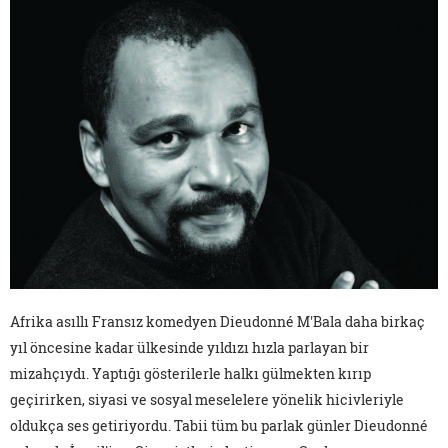
Afrika asıllı Fransız komedyen Dieudonné M'Bala daha birkaç
yıl öncesine kadar ülkesinde yıldızı hızla parlayan bir
mizahçıydı. Yaptığı gösterilerle halkı gülmekten kırıp
geçirirken, siyasi ve sosyal meselelere yönelik hicivleriyle
oldukça ses getiriyordu. Tabii tüm bu parlak günler Dieudonné