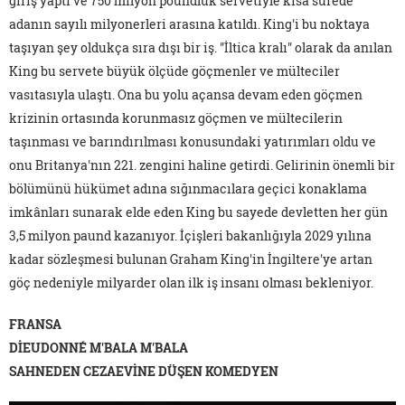
giriş yaptı ve 750 milyon poundluk servetiyle kısa sürede
adanın sayılı milyonerleri arasına katıldı. King'i bu noktaya
taşıyan şey oldukça sıra dışı bir iş. "İltica kralı" olarak da anılan
King bu servete büyük ölçüde göçmenler ve mülteciler
vasıtasıyla ulaştı. Ona bu yolu açansa devam eden göçmen
krizinin ortasında korunmasız göçmen ve mültecilerin
taşınması ve barındırılması konusundaki yatırımları oldu ve
onu Britanya'nın 221. zengini haline getirdi. Gelirinin önemli bir
bölümünü hükümet adına sığınmacılara geçici konaklama
imkânları sunarak elde eden King bu sayede devletten her gün
3,5 milyon paund kazanıyor. İçişleri bakanlığıyla 2029 yılına
kadar sözleşmesi bulunan Graham King'in İngiltere'ye artan
göç nedeniyle milyarder olan ilk iş insanı olması bekleniyor.
FRANSA
DİEUDONNÉ M'BALA M'BALA
SAHNEDEN CEZAEVİNE DÜŞEN KOMEDYEN