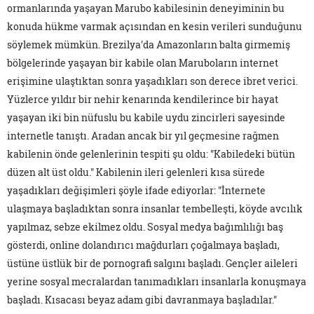
ormanlarında yaşayan Marubo kabilesinin deneyiminin bu
konuda hükme varmak açısından en kesin verileri sunduğunu
söylemek mümkün. Brezilya'da Amazonların balta girmemiş
bölgelerinde yaşayan bir kabile olan Maruboların internet
erişimine ulaştıktan sonra yaşadıkları son derece ibret verici.
Yüzlerce yıldır bir nehir kenarında kendilerince bir hayat
yaşayan iki bin nüfuslu bu kabile uydu zincirleri sayesinde
internetle tanıştı. Aradan ancak bir yıl geçmesine rağmen
kabilenin önde gelenlerinin tespiti şu oldu: "Kabiledeki bütün
düzen alt üst oldu." Kabilenin ileri gelenleri kısa sürede
yaşadıkları değişimleri şöyle ifade ediyorlar: "İnternete
ulaşmaya başladıktan sonra insanlar tembelleşti, köyde avcılık
yapılmaz, sebze ekilmez oldu. Sosyal medya bağımlılığı baş
gösterdi, online dolandırıcı mağdurları çoğalmaya başladı,
üstüne üstlük bir de pornografi salgını başladı. Gençler aileleri
yerine sosyal mecralardan tanımadıkları insanlarla konuşmaya
başladı. Kısacası beyaz adam gibi davranmaya başladılar."