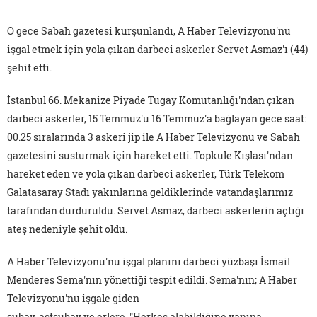
O gece Sabah gazetesi kurşunlandı, A Haber Televizyonu'nu
işgal etmek için yola çıkan darbeci askerler Servet Asmaz'ı (44)
şehit etti.
İstanbul 66. Mekanize Piyade Tugay Komutanlığı'ndan çıkan
darbeci askerler, 15 Temmuz'u 16 Temmuz'a bağlayan gece saat:
00.25 sıralarında 3 askeri jip ile A Haber Televizyonu ve Sabah
gazetesini susturmak için hareket etti. Topkule Kışlası'ndan
hareket eden ve yola çıkan darbeci askerler, Türk Telekom
Galatasaray Stadı yakınlarına geldiklerinde vatandaşlarımız
tarafından durduruldu. Servet Asmaz, darbeci askerlerin açtığı
ateş nedeniyle şehit oldu.
A Haber Televizyonu'nu işgal planını darbeci yüzbaşı İsmail
Menderes Sema'nın yönettiği tespit edildi. Sema'nın; A Haber
Televizyonu'nu işgale giden
subay, astsubay ve erlere, "Herkes alabildiğine yanına