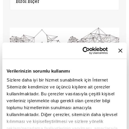
Birol Biçer
Verilerinizin sorumlu kullanımı
Sizlere daha iyi bir hizmet sunabilmek için İnternet
Sitemizde kendimize ve üçüncü kişilere ait çerezler
kullanılmaktadır. Bu çerezler vasıtasıyla çeşitli kişisel
DÜNYADAN PORTRELER/
verileriniz işlenmekte olup gerekli olan çerezler bilgi
HABERLER
toplumu hizmetlerinin sunulması amacıyla
kullanılmaktadır. Diğer çerezler, sitemizin daha işlevsel
MAKALE
kılınması ve kişiselleştirilmesi ve sizlere yönelik
Birol Biçer
reklam/pazarlama faaliyetlerinin yapılması, amaçlarıyla