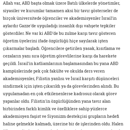
Allah var, ABD başta olmak üzere Batılı ülkelerde yönetimler,
siyasiler ve kurumlar tamamen aksi bir tavır gösterseler de
birçok üniversitede öğrenciler ve akademisyenler İsrail'in
aylardır Gazze'de uyguladığı insanlık dışı vahşete tepkiler
gösterdiler. Ne var ki ABD'de bu zulme karşı tavır gösteren
öğretim üyelerini ifade özgürlüğü hiçe sayılarak işten
çıkarmalar başladı. Öğrencilere getirilen yasak, kısıtlama ve
cezaların yanı sıra öğretim görevlilerine karşı da harekete
geçildi. İsrail'in katliamlarının başlamasından bu yana ABD
kampüslerinde pek çok fakülte ve okulda ders veren
akademisyenler, Filistin yanlısı ve İsrail karşıtı düşünceleri
sindirmek için işten çıkarıldı ya da görevlerinden alındı. Bu
uygulamadan en çok etkilenenlerse kadrosuz olarak görev
yapanlar oldu. Filistin'in özgürlüğünden yana tavır alan
birbirinden farklı kimlik ve özelliklere sahip yüzlerce
akademisyen faşist ve Siyonizm destekçisi grupların hedefi
haline gelmekle kalmadı, üzerine bir de işlerinden oldu. Halen