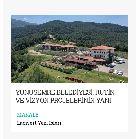
YUNUSEMRE BELEDİYESİ, RUTİN
VE VİZYON PROJELERİNİN YANI
SIRA KÜLTÜR VE SANATSAL
MAKALE
ÇALIŞMALARI DA ÖNEMSİYOR
Lacivert Yazı İşleri