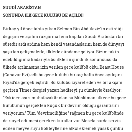
SUUDİ ARABİSTAN
SONUNDA İLK GECE KULÜBÜ DE AÇILDI!
Birkaç yıl önce tahta çıkan Selman Bin Abdülaziz'in estirdiği
değişim ve açılım rüzgârına fena kapılan Suudi Arabistan bir
süredir ardı ardına hem kendi vatandaşlarını hem de dünyayı
şaşırtan gelişmelerle, ilklerle gündeme geliyor. Bizim takip
edebildiğimiz kadarıyla bu ilklerin şimdilik sonuncusu da
ülkede açılmasına izin verilen gece kulübü oldu. Beast House
(Canavar Evi) adlı bu gece kulübü birkaç hafta önce açılışını
Riyad'da gerçekleştirdi. Bu kulübü ziyaret eden ve bir akşam
geçiren Times dergisi yazarı hadiseyi şu cümleyle özetliyor:
"Eskiden aşırı muhafazakâr olan bu Müslüman ülkede bu gece
kulübünün gerçekten küçük bir devrim olduğu garantisini
veriyorum." Tüm "devrimciliğine" rağmen bu gece kulübünde
de riayet edilmesi gereken kurallar var. Mesela barda servis
edilen meyve suyu kokteyllerine alkol eklemek yasak çünkü