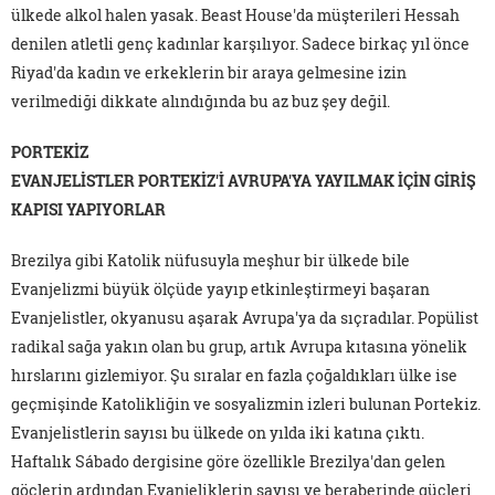
ülkede alkol halen yasak. Beast House'da müşterileri Hessah
denilen atletli genç kadınlar karşılıyor. Sadece birkaç yıl önce
Riyad'da kadın ve erkeklerin bir araya gelmesine izin
verilmediği dikkate alındığında bu az buz şey değil.
PORTEKİZ
EVANJELİSTLER PORTEKİZ'İ AVRUPA'YA YAYILMAK İÇİN GİRİŞ
KAPISI YAPIYORLAR
Brezilya gibi Katolik nüfusuyla meşhur bir ülkede bile
Evanjelizmi büyük ölçüde yayıp etkinleştirmeyi başaran
Evanjelistler, okyanusu aşarak Avrupa'ya da sıçradılar. Popülist
radikal sağa yakın olan bu grup, artık Avrupa kıtasına yönelik
hırslarını gizlemiyor. Şu sıralar en fazla çoğaldıkları ülke ise
geçmişinde Katolikliğin ve sosyalizmin izleri bulunan Portekiz.
Evanjelistlerin sayısı bu ülkede on yılda iki katına çıktı.
Haftalık Sábado dergisine göre özellikle Brezilya'dan gelen
göçlerin ardından Evanjeliklerin sayısı ve beraberinde güçleri