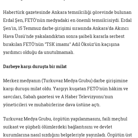
Habertürk gazetesinde Ankara temsilciliği görevinde bulunan
Erdal Şen, FETÖ'nün medyadaki en önemli temsilcisiydi. Erdal
Şen'in, 15 Temmuz darbe girişimi sırasında Ankara'da Akıncı
Hava Üssü'nde yakalandıktan sonra şaibeli kararla serbest
bırakılan FETÖ'nün "TSK imamı" Adil Öksüz'ün kaçışına
yardımcı olduğu da unutulmamalı.
Darbeye karşı duruşta bir milat
Merkez medyanın (Turkuvaz Medya Grubu) darbe girişimine
karşı duruşu milat oldu. Yargıyı kuşatan FETÖ'nün hâkim ve
savcıları, Sabah gazetesi ve A Haber Televizyonu'nun
yöneticileri ve muhabirlerine dava üstüne açtı.
Turkuvaz Medya Grubu, örgütün yapılanmasını, faili meçhul
suikast ve şüpheli ölümlerdeki bağlantısını ve devlet
kurumlarına nasıl sızdığını belgeleriyle yayınladı. Örgütün üst