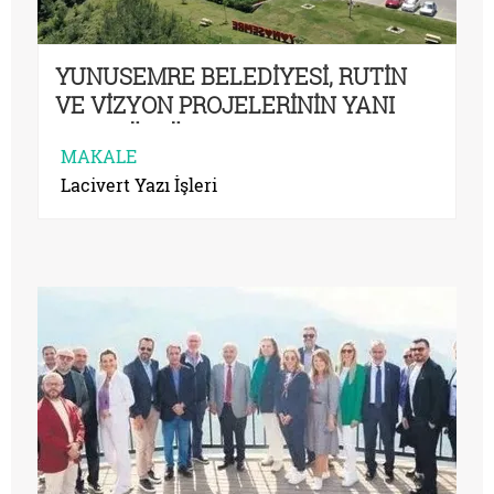
YUNUSEMRE BELEDİYESİ, RUTİN
VE VİZYON PROJELERİNİN YANI
SIRA KÜLTÜR VE SANATSAL
MAKALE
ÇALIŞMALARI DA ÖNEMSİYOR
Lacivert Yazı İşleri