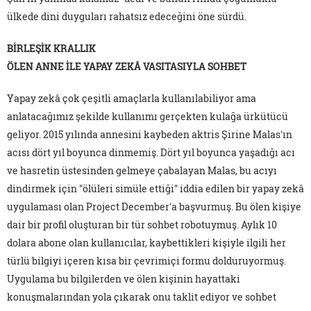
ülkede dini duyguları rahatsız edeceğini öne sürdü.
BİRLEŞİK KRALLIK
ÖLEN ANNE İ
LE YAPAY ZEKÂ VASITASIYLA SOHBET
Yapay zekâ çok çeşitli amaçlarla kullanılabiliyor ama
anlatacağımız şekilde kullanımı gerçekten kulağa ürkütücü
geliyor. 2015 yılında annesini kaybeden aktris Şirine Malas'ın
acısı dört yıl boyunca dinmemiş. Dört yıl boyunca yaşadığı acı
ve hasretin üstesinden gelmeye çabalayan Malas, bu acıyı
dindirmek için "ölüleri simüle ettiği" iddia edilen bir yapay zekâ
uygulaması olan Project December'a başvurmuş. Bu ölen kişiye
dair bir profil oluşturan bir tür sohbet robotuymuş. Aylık 10
dolara abone olan kullanıcılar, kaybettikleri kişiyle ilgili her
türlü bilgiyi içeren kısa bir çevrimiçi formu dolduruyormuş.
Uygulama bu bilgilerden ve ölen kişinin hayattaki
konuşmalarından yola çıkarak onu taklit ediyor ve sohbet