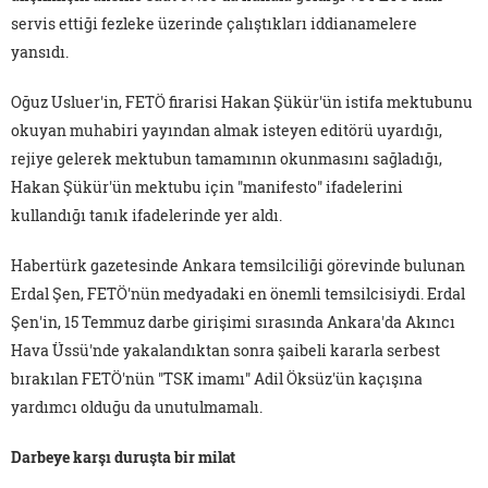
servis ettiği fezleke üzerinde çalıştıkları iddianamelere
yansıdı.
Oğuz Usluer'in, FETÖ firarisi Hakan Şükür'ün istifa mektubunu
okuyan muhabiri yayından almak isteyen editörü uyardığı,
rejiye gelerek mektubun tamamının okunmasını sağladığı,
Hakan Şükür'ün mektubu için "manifesto" ifadelerini
kullandığı tanık ifadelerinde yer aldı.
Habertürk gazetesinde Ankara temsilciliği görevinde bulunan
Erdal Şen, FETÖ'nün medyadaki en önemli temsilcisiydi. Erdal
Şen'in, 15 Temmuz darbe girişimi sırasında Ankara'da Akıncı
Hava Üssü'nde yakalandıktan sonra şaibeli kararla serbest
bırakılan FETÖ'nün "TSK imamı" Adil Öksüz'ün kaçışına
yardımcı olduğu da unutulmamalı.
Darbeye karşı duruşta bir milat