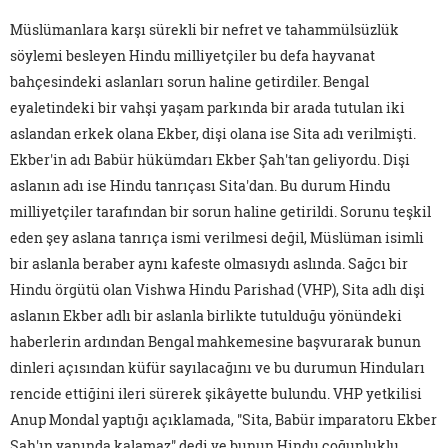
Müslümanlara karşı sürekli bir nefret ve tahammülsüzlük
söylemi besleyen Hindu milliyetçiler bu defa hayvanat
bahçesindeki aslanları sorun haline getirdiler. Bengal
eyaletindeki bir vahşi yaşam parkında bir arada tutulan iki
aslandan erkek olana Ekber, dişi olana ise Sita adı verilmişti.
Ekber'in adı Babür hükümdarı Ekber Şah'tan geliyordu. Dişi
aslanın adı ise Hindu tanrıçası Sita'dan. Bu durum Hindu
milliyetçiler tarafından bir sorun haline getirildi. Sorunu teşkil
eden şey aslana tanrıça ismi verilmesi değil, Müslüman isimli
bir aslanla beraber aynı kafeste olmasıydı aslında. Sağcı bir
Hindu örgütü olan Vishwa Hindu Parishad (VHP), Sita adlı dişi
aslanın Ekber adlı bir aslanla birlikte tutulduğu yönündeki
haberlerin ardından Bengal mahkemesine başvurarak bunun
dinleri açısından küfür sayılacağını ve bu durumun Hinduları
rencide ettiğini ileri sürerek şikâyette bulundu. VHP yetkilisi
Anup Mondal yaptığı açıklamada, "Sita, Babür imparatoru Ekber
Şah'ın yanında kalamaz" dedi ve bunun Hindu çoğunluklu