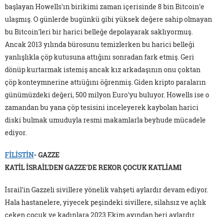
başlayan Howells'ın birikimi zaman içerisinde 8 bin Bitcoin'e
ulaşmış. O günlerde bugünkü gibi yüksek değere sahip olmayan
bu Bitcoin'leri bir harici belleğe depolayarak saklıyormuş.
Ancak 2013 yılında bürosunu temizlerken bu harici belleği
yanlışlıkla çöp kutusuna attığını sonradan fark etmiş. Geri
dönüp kurtarmak istemiş ancak kız arkadaşının onu çoktan
çöp konteymnerine attıüğını öğrenmiş. Giden kripto paraların
günümüzdeki değeri, 500 milyon Euro'yu buluyor. Howells ise o
zamandan bu yana çöp tesisini inceleyerek kaybolan harici
diski bulmak umuduyla resmi makamlarla beyhude mücadele
ediyor.
FİLİSTİN
- GAZZE
KATİL İSRAİL'DEN GAZZE'DE REKOR ÇOCUK KATLİAMI
İsrail'in Gazzeli sivillere yönelik vahşeti aylardır devam ediyor.
Hala hastanelere, yiyecek peşindeki sivillere, silahsız ve açlık
çeken çocuk ve kadınlara 2023 Ekim ayından beri aylardır