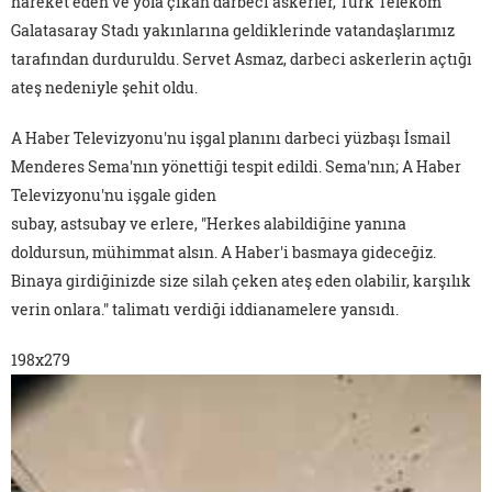
hareket eden ve yola çıkan darbeci askerler, Türk Telekom
Galatasaray Stadı yakınlarına geldiklerinde vatandaşlarımız
tarafından durduruldu. Servet Asmaz, darbeci askerlerin açtığı
ateş nedeniyle şehit oldu.
A Haber Televizyonu'nu işgal planını darbeci yüzbaşı İsmail
Menderes Sema'nın yönettiği tespit edildi. Sema'nın; A Haber
Televizyonu'nu işgale giden
subay, astsubay ve erlere, "Herkes alabildiğine yanına
doldursun, mühimmat alsın. A Haber'i basmaya gideceğiz.
Binaya girdiğinizde size silah çeken ateş eden olabilir, karşılık
verin onlara." talimatı verdiği iddianamelere yansıdı.
198x279