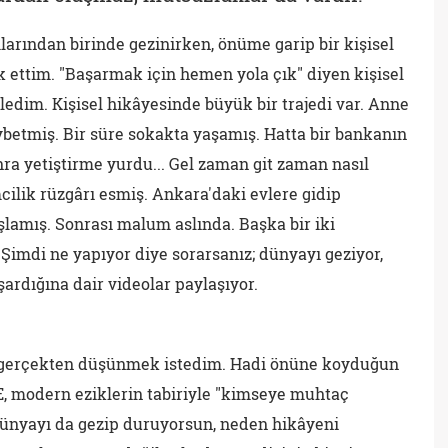
arından birinde gezinirken, önüme garip bir kişisel
k ettim. "Başarmak için hemen yola çık" diyen kişisel
zledim. Kişisel hikâyesinde büyük bir trajedi var. Anne
ybetmiş. Bir süre sokakta yaşamış. Hatta bir bankanın
nra yetiştirme yurdu... Gel zaman git zaman nasıl
ilik rüzgârı esmiş. Ankara'daki evlere gidip
lamış. Sonrası malum aslında. Başka bir iki
Şimdi ne yapıyor diye sorarsanız; dünyayı geziyor,
şardığına dair videolar paylaşıyor.
de gerçekten düşünmek istedim. Hadi önüne koyduğun
 E, modern eziklerin tabiriyle "kimseye muhtaç
ünyayı da gezip duruyorsun, neden hikâyeni