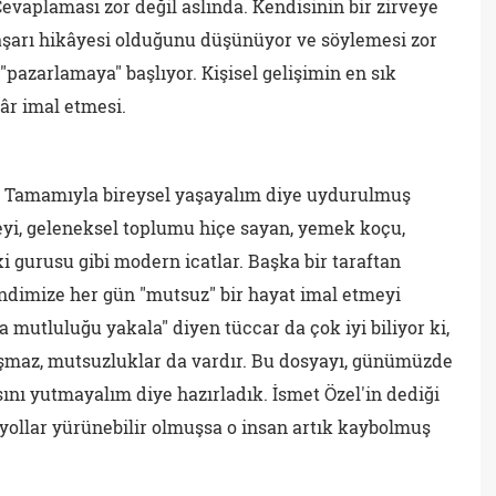
Cevaplaması zor değil aslında. Kendisinin bir zirveye
r başarı hikâyesi olduğunu düşünüyor ve söylemesi zor
 "pazarlamaya" başlıyor. Kişisel gelişimin en sık
kâr imal etmesi.
r… Tamamıyla bireysel yaşayalım diye uydurulmuş
leyi, geleneksel toplumu hiçe sayan, yemek koçu,
i gurusu gibi modern icatlar. Başka bir taraftan
endimize her gün "mutsuz" bir hayat imal etmeyi
mutluluğu yakala" diyen tüccar da çok iyi biliyor ki,
şmaz, mutsuzluklar da vardır. Bu dosyayı, günümüzde
sını yutmayalım diye hazırladık. İsmet Özel'in dediği
 yollar yürünebilir olmuşsa o insan artık kaybolmuş