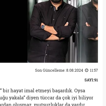
Son Güncelleme: 8.08.2024
11:57
SAYI:91
 bir hayat imal etmeyi başardık. Oysa
u yakala” diyen tüccar da çok iyi biliyor
ardan oluşmaz, mutsuzluklar da vardır.