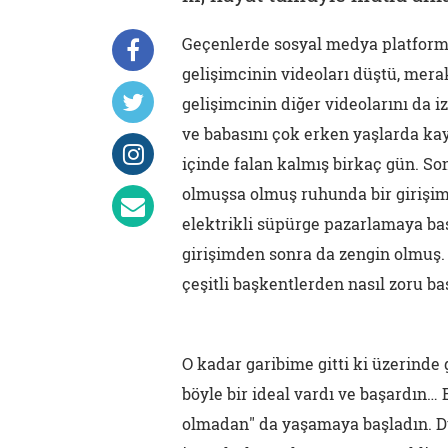
Geçenlerde sosyal medya platforml
gelişimcinin videoları düştü, mera
gelişimcinin diğer videolarını da i
ve babasını çok erken yaşlarda ka
içinde falan kalmış birkaç gün. So
olmuşsa olmuş ruhunda bir girişimc
elektrikli süpürge pazarlamaya baş
girişimden sonra da zengin olmuş. 
çeşitli başkentlerden nasıl zoru ba
O kadar garibime gitti ki üzerin
böyle bir ideal vardı ve başardın…
olmadan" da yaşamaya başladın. D