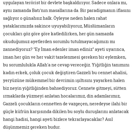
uygulayan terörist bir devlete başkaldırıyor. Sadece onlara mı,
aynı zamanda Batı'nın masallarına da. Bir paradigmanın iflasını
sağlıyor o günahsız halk. Öyleyse neden halen rahat
yataklarımızda sakince uyuyabiliyoruz, Müslümanların
çocukları göz göre göre katledilirken, her gün namazda
okuduğumuz ayetlerden sorumlu tutulmayacağımızı mı
zannediyoruz? "Ey İman edenler iman ediniz" ayeti uyarınca,
iman her gün ve her vakit tazelenmesi gereken bir eylemken,
bu sorumlulukla Allah'a ne cevap vereceğiz. Yiğitliğin tanımını
kadın erkek, çoluk çocuk değiştiren Gazzeli bu cennet ahalisi,
yeryüzüne mükemmel bir devrimin ışıltısını yayarken halen
biz neyin yiğitliğinden bahsediyoruz. Cennete gitmeyi, sütten
ırmaklarda yüzmeyi anlatan hocalarımız, din adamlarımız,
Gazzeli çocukların cennetten de vazgeçen, neredeyse ilahi bir
güçle küfrün karşısında dikilen bu soylu duruşlarını anlatacak
hangi hadisi, hangi ayeti bizlere tekrarlayacaklar? Asıl
düşünmemiz gereken budur.