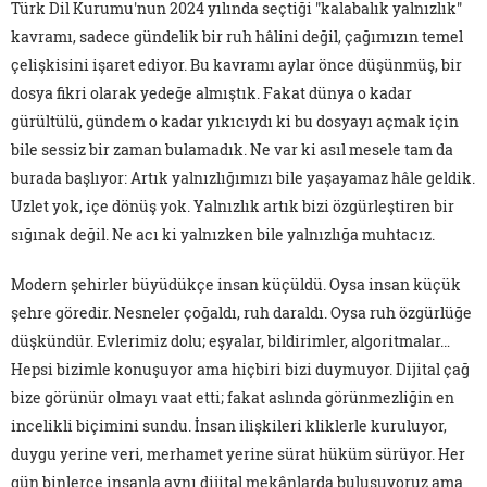
Türk Dil Kurumu'nun 2024 yılında seçtiği "kalabalık yalnızlık"
kavramı, sadece gündelik bir ruh hâlini değil, çağımızın temel
çelişkisini işaret ediyor. Bu kavramı aylar önce düşünmüş, bir
dosya fikri olarak yedeğe almıştık. Fakat dünya o kadar
gürültülü, gündem o kadar yıkıcıydı ki bu dosyayı açmak için
bile sessiz bir zaman bulamadık. Ne var ki asıl mesele tam da
burada başlıyor: Artık yalnızlığımızı bile yaşayamaz hâle geldik.
Uzlet yok, içe dönüş yok. Yalnızlık artık bizi özgürleştiren bir
sığınak değil. Ne acı ki yalnızken bile yalnızlığa muhtacız.
Modern şehirler büyüdükçe insan küçüldü. Oysa insan küçük
şehre göredir. Nesneler çoğaldı, ruh daraldı. Oysa ruh özgürlüğe
düşkündür. Evlerimiz dolu; eşyalar, bildirimler, algoritmalar…
Hepsi bizimle konuşuyor ama hiçbiri bizi duymuyor. Dijital çağ
bize görünür olmayı vaat etti; fakat aslında görünmezliğin en
incelikli biçimini sundu. İnsan ilişkileri kliklerle kuruluyor,
duygu yerine veri, merhamet yerine sürat hüküm sürüyor. Her
gün binlerce insanla aynı dijital mekânlarda buluşuyoruz ama