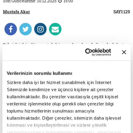
Son Güncelleme: 10.12.2025
15:00
Mustafa Akar
SAYI:129
Bilgi, hiçbir dönem tek bir merkezden doğmadı; fakat
Batı son yüz elli yıl içinde “merkez medeniyet” iddiasını
ustalıkla güçlendirdi ve dünyayı kendi epistemik
evreni içinde tanımlamaya yönlendirdi. Artık
Verilerinizin sorumlu kullanımı
yakınmaları bir kenara bırakıp dekolonizasyon
Sizlere daha iyi bir hizmet sunabilmek için İnternet
süreçlerini ciddiyetle ele alma zamanı.
Sitemizde kendimize ve üçüncü kişilere ait çerezler
kullanılmaktadır. Bu çerezler vasıtasıyla çeşitli kişisel
Dekolonizasyon, düşüncenin Batı-merkezli ve sömürgeci
verileriniz işlenmekte olup gerekli olan çerezler bilgi
epistemolojilerden arındırılma süreci olarak karşımıza çıkıyor.
toplumu hizmetlerinin sunulması amacıyla
Bu sayıda kavramı özellikle eğitim ekseninde tartışmaya açtık.
kullanılmaktadır. Diğer çerezler, sitemizin daha işlevsel
Eğitim derken yalnızca ilköğretim ve lise müfredatını değil;
kılınması ve kişiselleştirilmesi ve sizlere yönelik
akademiyi, kültürel alanları, entelektüel üretim mecralarını da
reklam/pazarlama faaliyetlerinin yapılması, amaçlarıyla