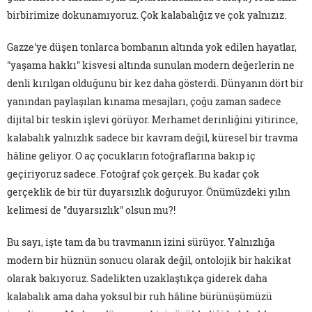
birbirimize dokunamıyoruz. Çok kalabalığız ve çok yalnızız.
Gazze'ye düşen tonlarca bombanın altında yok edilen hayatlar,
"yaşama hakkı" kisvesi altında sunulan modern değerlerin ne
denli kırılgan olduğunu bir kez daha gösterdi. Dünyanın dört bir
yanından paylaşılan kınama mesajları, çoğu zaman sadece
dijital bir teskin işlevi görüyor. Merhamet derinliğini yitirince,
kalabalık yalnızlık sadece bir kavram değil, küresel bir travma
hâline geliyor. O aç çocukların fotoğraflarına bakıp iç
geçiriyoruz sadece. Fotoğraf çok gerçek. Bu kadar çok
gerçeklik de bir tür duyarsızlık doğuruyor. Önümüzdeki yılın
kelimesi de "duyarsızlık" olsun mu?!
Bu sayı, işte tam da bu travmanın izini sürüyor. Yalnızlığa
modern bir hüznün sonucu olarak değil, ontolojik bir hakikat
olarak bakıyoruz. Sadelikten uzaklaştıkça giderek daha
kalabalık ama daha yoksul bir ruh hâline bürünüşümüzü