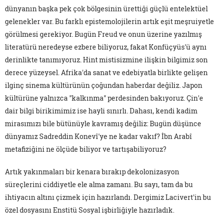
dünyanın başka pek çok bölgesinin ürettiği güçlü entelektüel
gelenekler var. Bu farklı epistemolojilerin artık eşit meşruiyetle
görülmesi gerekiyor. Bugün Freud ve onun üzerine yazılmış
literatürü neredeyse ezbere biliyoruz, fakat Konfüçyüs'ü aynı
derinlikte tanımıyoruz. Hint mistisizmine ilişkin bilgimiz son
derece yüzeysel. Afrika'da sanat ve edebiyatla birlikte gelişen
ilginç sinema kültürünün çoğundan haberdar değiliz. Japon
kültürüne yalnızca "kalkınma" perdesinden bakıyoruz. Çin'e
dair bilgi birikimimiz ise hayli sınırlı. Dahası, kendi kadim
mirasımızı bile bütünüyle kavramış değiliz: Bugün düşünce
dünyamız Sadreddin Konevî'ye ne kadar vakıf? İbn Arabî
metafiziğini ne ölçüde biliyor ve tartışabiliyoruz?
Artık yakınmaları bir kenara bırakıp dekolonizasyon
süreçlerini ciddiyetle ele alma zamanı. Bu sayı, tam da bu
ihtiyacın altını çizmek için hazırlandı. Dergimiz Lacivert'in bu
özel dosyasını Enstitü Sosyal işbirliğiyle hazırladık.