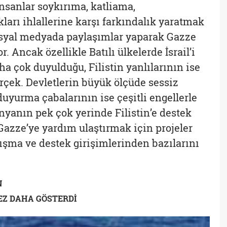
nsanlar soykırıma, katliama,
kları ihlallerine karşı farkındalık yaratmak
sosyal medyada paylaşımlar yaparak Gazze
 Ancak özellikle Batılı ülkelerde İsrail’i
a çok duyulduğu, Filistin yanlılarının ise
gerçek. Devletlerin büyük ölçüde sessiz
 duyurma çabalarının ise çeşitli engellerle
nyanın pek çok yerinde Filistin’e destek
Gazze’ye yardım ulaştırmak için projeler
nışma ve destek girişimlerinden bazılarını
N
KEZ DAHA GÖSTERDİ