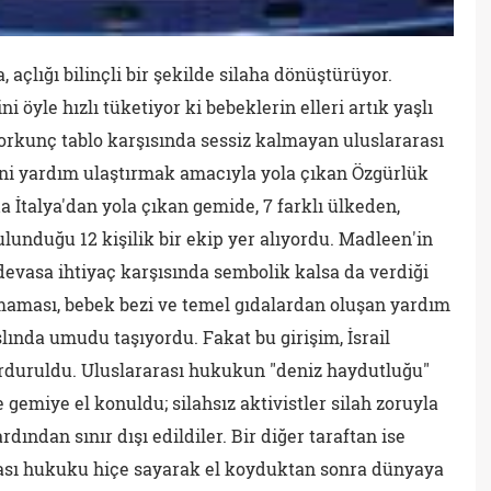
, açlığı bilinçli bir şekilde silaha dönüştürüyor.
 öyle hızlı tüketiyor ki bebeklerin elleri artık yaşlı
 korkunç tablo karşısında sessiz kalmayan uluslararası
ani yardım ulaştırmak amacıyla yola çıkan Özgürlük
a İtalya'dan yola çıkan gemide, 7 farklı ülkeden,
lunduğu 12 kişilik bir ekip yer alıyordu. Madleen'in
 devasa ihtiyaç karşısında sembolik kalsa da verdiği
aması, bebek bezi ve temel gıdalardan oluşan yardım
lında umudu taşıyordu. Fakat bu girişim, İsrail
urduruldu. Uluslararası hukukun "deniz haydutluğu"
gemiye el konuldu; silahsız aktivistler silah zoruyla
rdından sınır dışı edildiler. Bir diğer taraftan ise
rası hukuku hiçe sayarak el koyduktan sonra dünyaya