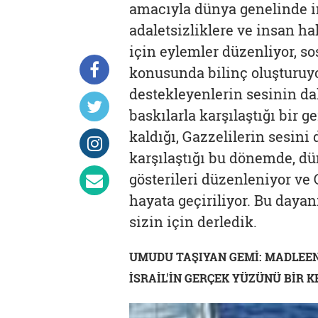
amacıyla dünya genelinde i
adaletsizliklere ve insan ha
için eylemler düzenliyor, 
konusunda bilinç oluşturuyor.
destekleyenlerin sesinin dah
baskılarla karşılaştığı bir 
kaldığı, Gazzelilerin sesini
karşılaştığı bu dönemde, dü
gösterileri düzenleniyor ve 
hayata geçiriliyor. Bu daya
sizin için derledik.
UMUDU TAŞIYAN GEMİ: MADLEE
İSRAİL'İN GERÇEK YÜZÜNÜ BİR 