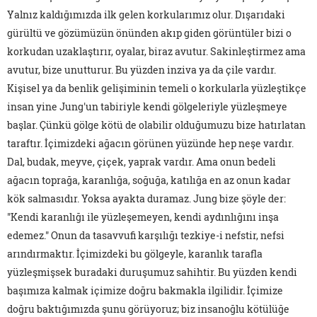
Yalnız kaldığımızda ilk gelen korkularımız olur. Dışarıdaki
gürültü ve gözümüzün önünden akıp giden görüntüler bizi o
korkudan uzaklaştırır, oyalar, biraz avutur. Sakinleştirmez ama
avutur, bize unutturur. Bu yüzden inziva ya da çile vardır.
Kişisel ya da benlik gelişiminin temeli o korkularla yüzleştikçe
insan yine Jung'un tabiriyle kendi gölgeleriyle yüzleşmeye
başlar. Çünkü gölge kötü de olabilir olduğumuzu bize hatırlatan
taraftır. İçimizdeki ağacın görünen yüzünde hep neşe vardır.
Dal, budak, meyve, çiçek, yaprak vardır. Ama onun bedeli
ağacın toprağa, karanlığa, soğuğa, katılığa en az onun kadar
kök salmasıdır. Yoksa ayakta duramaz. Jung bize şöyle der:
"Kendi karanlığı ile yüzleşemeyen, kendi aydınlığını inşa
edemez." Onun da tasavvufi karşılığı tezkiye-i nefstir, nefsi
arındırmaktır. İçimizdeki bu gölgeyle, karanlık tarafla
yüzleşmişsek buradaki duruşumuz sahihtir. Bu yüzden kendi
başımıza kalmak içimize doğru bakmakla ilgilidir. İçimize
doğru baktığımızda şunu görüyoruz; biz insanoğlu kötülüğe