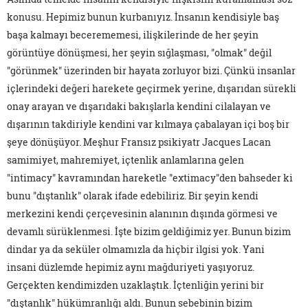
konusu. Hepimiz bunun kurbanıyız. İnsanın kendisiyle baş
başa kalmayı becerememesi, ilişkilerinde de her şeyin
görüntüye dönüşmesi, her şeyin sığlaşması, "olmak" değil
"görünmek" üzerinden bir hayata zorluyor bizi. Çünkü insanlar
içlerindeki değeri harekete geçirmek yerine, dışarıdan sürekli
onay arayan ve dışarıdaki bakışlarla kendini cilalayan ve
dışarının takdiriyle kendini var kılmaya çabalayan içi boş bir
şeye dönüşüyor. Meşhur Fransız psikiyatr Jacques Lacan
samimiyet, mahremiyet, içtenlik anlamlarına gelen
"intimacy" kavramından hareketle "extimacy"den bahseder ki
bunu "dıştanlık" olarak ifade edebiliriz. Bir şeyin kendi
merkezini kendi çerçevesinin alanının dışında görmesi ve
devamlı sürüklenmesi. İşte bizim geldiğimiz yer. Bunun bizim
dindar ya da seküler olmamızla da hiçbir ilgisi yok. Yani
insani düzlemde hepimiz aynı mağduriyeti yaşıyoruz.
Gerçekten kendimizden uzaklaştık. İçtenliğin yerini bir
"dıştanlık" hükümranlığı aldı. Bunun sebebinin bizim