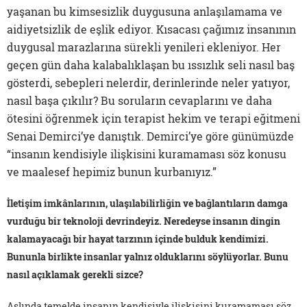
yaşanan bu kimsesizlik duygusuna anlaşılamama ve
aidiyetsizlik de eşlik ediyor. Kısacası çağımız insanının
duygusal marazlarına sürekli yenileri ekleniyor. Her
geçen gün daha kalabalıklaşan bu ıssızlık seli nasıl baş
gösterdi, sebepleri nelerdir, derinlerinde neler yatıyor,
nasıl başa çıkılır? Bu soruların cevaplarını ve daha
ötesini öğrenmek için terapist hekim ve terapi eğitmeni
Senai Demirci’ye danıştık. Demirci’ye göre günümüzde
“insanın kendisiyle ilişkisini kuramaması söz konusu
ve maalesef hepimiz bunun kurbanıyız.”
İletişim imkânlarının, ulaşılabilirliğin ve bağlantıların damga
vurduğu bir teknoloji devrindeyiz. Neredeyse insanın dingin
kalamayacağı bir hayat tarzının içinde bulduk kendimizi.
Bununla birlikte insanlar yalnız olduklarını söylüyorlar. Bunu
nasıl açıklamak gerekli sizce?
Aslında temelde insanın kendisiyle ilişkisini kuramaması söz