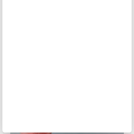
EGOİST YALNIZLIK
MAKALE
Zeynep Merdan