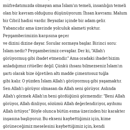
müfredatımızda olmayan ama İslam'ın temeli, insanlığın temeli
olan bir kavram olduğunu düşünüyorum: İhsan kavramı. Malum
bir Cibril hadisi vardır. Beyazlar içinde bir adam gelir.
Yabancıdır ama üzerinde yolculuk alameti yoktur.
Peygamberimizin karşısına geçer
ve dizini dizine dayar. Sorular sormaya başlar. Birinci soru:
İslam nedir? Peygamberimiz cevaplar. Der ki, "Allah'ı
görüyormuş gibi ibadet etmendir." Ama oradaki ibadet bizim
anladığımız ritüeller değil. Çünkü ihsanı bilmezseniz İslam'ın
şartı olarak bize öğretilen altı madde çimentosuz tuğla
gibi kalır. O yüzden İslam Allah'ı görüyormuş gibi yaşamaktır.
Sen Allah'ı görüyor olmasan da Allah seni görüyor. Aslında
Allah'ı görmek Allah'ın beni gördüğünü görmemdir: "Beni Allah
görüyor, Allah dinliyor, sözümü Allah değerlendiriyor, ayıbımı
Allah örtüyor." Böyle olunca bütün esma üzerinden bir karakter
inşasına başlıyoruz. Bu ekseni kaybettiğimiz için, kime
görüneceğimiz meselesini kaybettiğimiz için, kendi