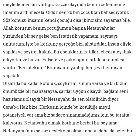
meyledebilen bir varlığız. Gazze olayında benim cehenneme
imanım arttı mesela. Öldürülen 30 bin çocuktan bahsediyoruz.
Söz konusu insanın kendi çocuğu olsa ikincisini sayamaz bile.
Allah korusun benim çocuğumun başına Netanyahular
yüzünden bir şey gelse ben istatistik yapamam, saymayı
unuturum. İşte bu korkunç gerçeğe bizi alıştırdılar. İnsan eliyle
yapıldı ve seyirci kaldık. Bu çocukların katilleri ebedi ateşi hak
ediyorlar ve bu var. Felsefe ve psikolojinin ortak bir cümlesi
vardır: "Ben ötekidir." Bir insanın yaptığı her şeyi her insan
yapabilir.
Dışarıda bu kadar kötülük, soykırım, zulüm varsa ve bu bizim
önümüzde bir manzaraysa, şartlar uygun olsaydı, bağlam seni
hazırlamış olsaydı bir Netanyahu da sen olabilirdin diyor
Cenab-ı Hak bize. Herkesin içinde bu kötülüğe meyil
potansiyeli var ama biz sadece sınanmadığımız için bu tarafta
kalıyoruz. Netanyahu olmak korkunç berbat bir şey ama
Netanyahu'nun sessiz destekçisi olmak ondan daha da beter bir