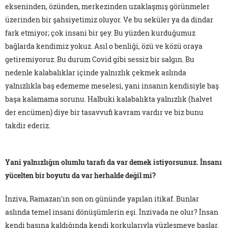
ekseninden, özünden, merkezinden uzaklaşmış görünmeler
üzerinden bir şahsiyetimiz oluyor. Ve bu seküler ya da dindar
fark etmiyor; çok insani bir şey. Bu yüzden kurduğumuz
bağlarda kendimiz yokuz. Asıl o benliği, özü ve közü oraya
getiremiyoruz. Bu durum Covid gibi sessiz bir salgın. Bu
nedenle kalabalıklar içinde yalnızlık çekmek aslında
yalnızlıkla baş edememe meselesi, yani insanın kendisiyle baş
başa kalamama sorunu. Halbuki kalabalıkta yalnızlık (halvet
der encümen) diye bir tasavvufi kavram vardır ve biz bunu
takdir ederiz.
Yani yalnızlığın olumlu tarafı da var demek istiyorsunuz. İnsanı
yücelten bir boyutu da var herhalde değil mi?
İnziva, Ramazan'ın son on gününde yapılan itikaf. Bunlar
aslında temel insani dönüşümlerin eşi. İnzivada ne olur? İnsan
kendi başına kaldığında kendi korkularıyla yüzleşmeye başlar.