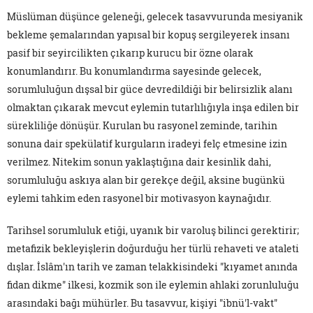
Müslüman düşünce geleneği, gelecek tasavvurunda mesiyanik
bekleme şemalarından yapısal bir kopuş sergileyerek insanı
pasif bir seyircilikten çıkarıp kurucu bir özne olarak
konumlandırır. Bu konumlandırma sayesinde gelecek,
sorumluluğun dışsal bir güce devredildiği bir belirsizlik alanı
olmaktan çıkarak mevcut eylemin tutarlılığıyla inşa edilen bir
sürekliliğe dönüşür. Kurulan bu rasyonel zeminde, tarihin
sonuna dair spekülatif kurguların iradeyi felç etmesine izin
verilmez. Nitekim sonun yaklaştığına dair kesinlik dahi,
sorumluluğu askıya alan bir gerekçe değil, aksine bugünkü
eylemi tahkim eden rasyonel bir motivasyon kaynağıdır.
Tarihsel sorumluluk etiği, uyanık bir varoluş bilinci gerektirir;
metafizik bekleyişlerin doğurduğu her türlü rehaveti ve ataleti
dışlar. İslâm'ın tarih ve zaman telakkisindeki "kıyamet anında
fidan dikme" ilkesi, kozmik son ile eylemin ahlaki zorunluluğu
arasındaki bağı mühürler. Bu tasavvur, kişiyi "ibnü'l-vakt"