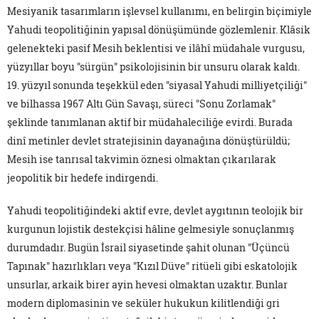
Mesiyanik tasarımların işlevsel kullanımı, en belirgin biçimiyle
Yahudi teopolitiğinin yapısal dönüşümünde gözlemlenir. Klâsik
gelenekteki pasif Mesih beklentisi ve ilâhî müdahale vurgusu,
yüzyıllar boyu "sürgün" psikolojisinin bir unsuru olarak kaldı.
19. yüzyıl sonunda teşekkül eden "siyasal Yahudi milliyetçiliği"
ve bilhassa 1967 Altı Gün Savaşı, süreci "Sonu Zorlamak"
şeklinde tanımlanan aktif bir müdahaleciliğe evirdi. Burada
dinî metinler devlet stratejisinin dayanağına dönüştürüldü;
Mesih ise tanrısal takvimin öznesi olmaktan çıkarılarak
jeopolitik bir hedefe indirgendi.
Yahudi teopolitiğindeki aktif evre, devlet aygıtının teolojik bir
kurgunun lojistik destekçisi hâline gelmesiyle sonuçlanmış
durumdadır. Bugün İsrail siyasetinde şahit olunan "Üçüncü
Tapınak" hazırlıkları veya "Kızıl Düve" ritüeli gibi eskatolojik
unsurlar, arkaik birer ayin hevesi olmaktan uzaktır. Bunlar
modern diplomasinin ve seküler hukukun kilitlendiği gri