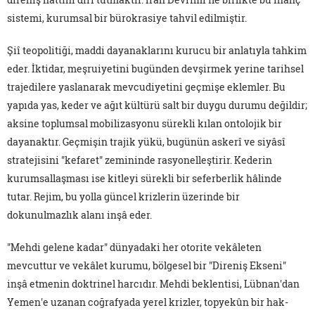
sistemi, kurumsal bir bürokrasiye tahvil edilmiştir.
Şiî teopolitiği, maddi dayanaklarını kurucu bir anlatıyla tahkim
eder. İktidar, meşruiyetini bugünden devşirmek yerine tarihsel
trajedilere yaslanarak mevcudiyetini geçmişe eklemler. Bu
yapıda yas, keder ve ağıt kültürü salt bir duygu durumu değildir;
aksine toplumsal mobilizasyonu sürekli kılan ontolojik bir
dayanaktır. Geçmişin trajik yükü, bugünün askerî ve siyâsî
stratejisini "kefaret" zemininde rasyonelleştirir. Kederin
kurumsallaşması ise kitleyi sürekli bir seferberlik hâlinde
tutar. Rejim, bu yolla güncel krizlerin üzerinde bir
dokunulmazlık alanı inşâ eder.
"Mehdi gelene kadar" dünyadaki her otorite vekâleten
mevcuttur ve vekâlet kurumu, bölgesel bir "Direniş Ekseni"
inşâ etmenin doktrinel harcıdır. Mehdi beklentisi, Lübnan'dan
Yemen'e uzanan coğrafyada yerel krizler, topyekûn bir hak-