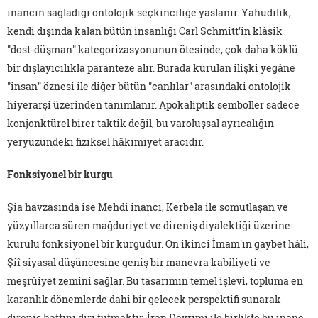
inancın sağladığı ontolojik seçkinciliğe yaslanır. Yahudilik,
kendi dışında kalan bütün insanlığı Carl Schmitt'in klâsik
"dost-düşman" kategorizasyonunun ötesinde, çok daha köklü
bir dışlayıcılıkla paranteze alır. Burada kurulan ilişki yegâne
"insan" öznesi ile diğer bütün "canlılar" arasındaki ontolojik
hiyerarşi üzerinden tanımlanır. Apokaliptik semboller sadece
konjonktürel birer taktik değil, bu varoluşsal ayrıcalığın
yeryüzündeki fiziksel hâkimiyet aracıdır.
Fonksiyonel bir kurgu
Şia havzasında ise Mehdi inancı, Kerbela ile somutlaşan ve
yüzyıllarca süren mağduriyet ve direniş diyalektiği üzerine
kurulu fonksiyonel bir kurgudur. On ikinci İmam'ın gaybet hâli,
Şiî siyasal düşüncesine geniş bir manevra kabiliyeti ve
meşrûiyet zemini sağlar. Bu tasarımın temel işlevi, topluma en
karanlık dönemlerde dahi bir gelecek perspektifi sunarak
direniş hattını diri tutmaktır. İran Devrimi ile birlikte bu inanç