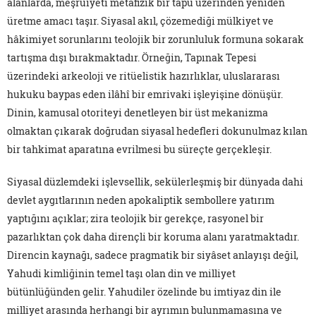
alanlarda, meşruiyeti metafizik bir tapu üzerinden yeniden
üretme amacı taşır. Siyasal akıl, çözemediği mülkiyet ve
hâkimiyet sorunlarını teolojik bir zorunluluk formuna sokarak
tartışma dışı bırakmaktadır. Örneğin, Tapınak Tepesi
üzerindeki arkeoloji ve ritüelistik hazırlıklar, uluslararası
hukuku baypas eden ilâhî bir emrivaki işleyişine dönüşür.
Dinin, kamusal otoriteyi denetleyen bir üst mekanizma
olmaktan çıkarak doğrudan siyasal hedefleri dokunulmaz kılan
bir tahkimat aparatına evrilmesi bu süreçte gerçekleşir.
Siyasal düzlemdeki işlevsellik, sekülerleşmiş bir dünyada dahi
devlet aygıtlarının neden apokaliptik sembollere yatırım
yaptığını açıklar; zira teolojik bir gerekçe, rasyonel bir
pazarlıktan çok daha dirençli bir koruma alanı yaratmaktadır.
Direncin kaynağı, sadece pragmatik bir siyâset anlayışı değil,
Yahudi kimliğinin temel taşı olan din ve milliyet
bütünlüğünden gelir. Yahudiler özelinde bu imtiyaz din ile
milliyet arasında herhangi bir ayrımın bulunmamasına ve