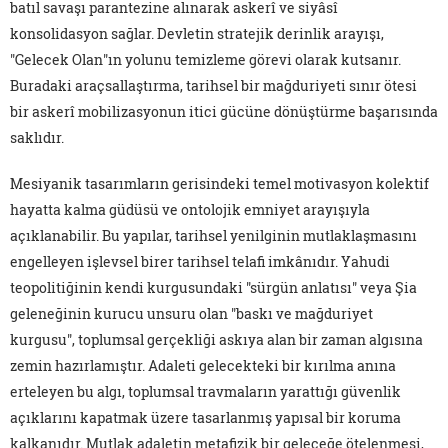
batıl savaşı parantezine alınarak askerî ve siyâsî
konsolidasyon sağlar. Devletin stratejik derinlik arayışı,
"Gelecek Olan"ın yolunu temizleme görevi olarak kutsanır.
Buradaki araçsallaştırma, tarihsel bir mağduriyeti sınır ötesi
bir askerî mobilizasyonun itici gücüne dönüştürme başarısında
saklıdır.
Mesiyanik tasarımların gerisindeki temel motivasyon kolektif
hayatta kalma güdüsü ve ontolojik emniyet arayışıyla
açıklanabilir. Bu yapılar, tarihsel yenilginin mutlaklaşmasını
engelleyen işlevsel birer tarihsel telafi imkânıdır. Yahudi
teopolitiğinin kendi kurgusundaki "sürgün anlatısı" veya Şia
geleneğinin kurucu unsuru olan "baskı ve mağduriyet
kurgusu", toplumsal gerçekliği askıya alan bir zaman algısına
zemin hazırlamıştır. Adaleti gelecekteki bir kırılma anına
erteleyen bu algı, toplumsal travmaların yarattığı güvenlik
açıklarını kapatmak üzere tasarlanmış yapısal bir koruma
kalkanıdır. Mutlak adaletin metafizik bir geleceğe ötelenmesi,