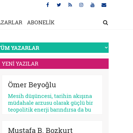
AZARLAR
ABONELİK
YENİ YAZILAR
Ömer Beyoğlu
Mesih düşüncesi, tarihin akışına
müdahale arzusu olarak güçlü bir
teopolitik enerji barındırsa da bu
enerjinin bir bekleme
sosyolojisine dönüşmesi
Mustafa B. Bozkurt
toplumsal bir çürümeyi ve