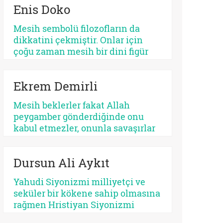
Enis Doko
açıdan bakıldığında, her kurtarıcı
beklentisi aynı ruhsal içerikle
Mesih sembolü filozofların da
işlemez. Bazısı insanı
dikkatini çekmiştir. Onlar için
olgunlaştırır, bazısı sertleştirir.
çoğu zaman mesih bir dini figür
Bazısı dayanıklılık üretir, bazısı
değil, düşünme biçimidir. Kimileri
düşmanlık.
mesihi tarihin bir kırılma noktası
Ekrem Demirli
olarak düşünürken, kimileri onun
çoktan sekülerleştiğini ve modern
Mesih beklerler fakat Allah
ideolojilerde yaşamaya devam
peygamber gönderdiğinde onu
ettiğini savunur.
kabul etmezler, onunla savaşırlar
veya ilahi kelamda denildiği üzere
‘Sen ve rabbin gidin savaşın’ diye
Dursun Ali Aykıt
ayak sürürler. Günümüz için de
bunu düşünmek mümkündür:
Yahudi Siyonizmi milliyetçi ve
Beklediklerini iddia ettikleri
seküler bir kökene sahip olmasına
kurtarıcı gelse onu da
rağmen Hristiyan Siyonizmi
tanımayacaklardır.
teolojik ve eskatolojik bir zeminde