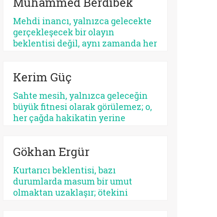
Muhammed Berdibek
ilişkilendirilir. Yahudilikte Mesih
beklentisi özellikle İsrail halkının
Mehdi inancı, yalnızca gelecekte
ikbali ve istikbali ile ilgili iken,
gerçekleşecek bir olayın
Hristiyanlıkta Mesih’in misyonu
beklentisi değil, aynı zamanda her
bütün insanlığa yöneliktir.
dönemde yeniden tanımlanan,
yeniden yorumlanan ve yeniden
Kerim Güç
konumlandırılan bir düşünsel
merkez olarak Şiî geleneğin en
Sahte mesih, yalnızca geleceğin
belirleyici unsurlarından biri
büyük fitnesi olarak görülemez; o,
olmayı sürdürmektedir.
her çağda hakikatin yerine
geçmek isteyen her parıltının
ortak adıdır. Kimi zaman bir
Gökhan Ergür
sistemdir, kimi zaman bir şahıs,
kimi zaman bir kült, kimi zaman
Kurtarıcı beklentisi, bazı
da insanın kendi benliğidir. Biri
durumlarda masum bir umut
kalabalıkları yutar, diğeri kalbi.
olmaktan uzaklaşır; ötekini
Fakat ikisinin de kaynağı aynıdır:
dışlayan, kendini mutlaklaştıran
Allah’tan kopmuş merkez…
bir yapıya bürünebilir. Psikolojik