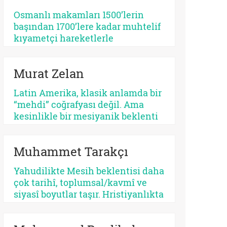
tehlikeli bir apokaliptizmi tetikler.
Osmanlı makamları 1500’lerin
Dünyayı bir bekleme odasına
başından 1700’lere kadar muhtelif
çeviren her tasavvur, şimdiyi ve
kıyametçi hareketlerle
insan iradesini değersizleştirir.
karşılaşmış, bunları her zamanki
pragmatik tavrı ile çözmeyi
Murat Zelan
başarmıştır. Bu devrin, özellikle
1590 ve sonrasının bir siyasi kriz
Latin Amerika, klasik anlamda bir
devri olması tesadüf değildir.
“mehdi” coğrafyası değil. Ama
Siyasi krizler kıyametçi
kesinlikle bir mesiyanik beklenti
beklentileri tetiklemektedir.
coğrafyası. Burada halk gökten
inecek kusursuz bir kurtarıcı
Muhammet Tarakçı
beklemez, çoğu zaman kendi
yarasına benzeyen bir yüz arar. Bu
Yahudilikte Mesih beklentisi daha
yüzden kıtanın azizleri
çok tarihî, toplumsal/kavmî ve
kusurludur, öfkelidir, bazen
siyasî boyutlar taşır. Hristiyanlıkta
günahkârdır, bazen başarısızdır.
ise kurtuluş, öncelikle insanın
Ama tam da bu yüzden gerçektir.
günah karşısındaki durumuyla