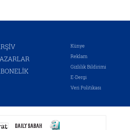
kendini inşa etmeye
çalışmaktadır. Hristiyan
Siyonizminin İsrail’e yönelik
siyasî desteğini hem jeopolitik
çıkarlar bağlamında hem de
Mesih’in ikinci gelişini
hızlandırıp Yeni Ahit
RŞİV
Künye
metinlerinde aktarılan birtakım
kehanetlerin gerçekleşmesini
Reklam
YAZARLAR
sağlamaya yönelik adımlar olarak
Gizlilik Bildirimi
yorumlamak mümkündür.
BONELİK
E-Dergi
Veri Politikası