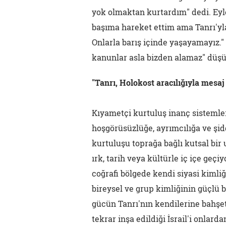
yok olmaktan kurtardım" dedi. Ey
başıma hareket ettim ama Tanrı'yla
Onlarla barış içinde yaşayamayız." 
kanunlar asla bizden alamaz" düş
"Tanrı, Holokost aracılığıyla mesaj
Kıyametçi kurtuluş inanç sistemler
hoşgörüsüzlüğe, ayrımcılığa ve şid
kurtuluşu toprağa bağlı kutsal bir 
ırk, tarih veya kültürle iç içe geçiy
coğrafi bölgede kendi siyasi kimliği
bireysel ve grup kimliğinin güçlü b
gücün Tanrı'nın kendilerine bahşet
tekrar inşa edildiği İsrail'i onlar