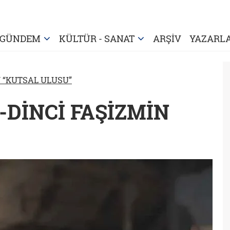
GÜNDEM
KÜLTÜR - SANAT
ARŞİV
YAZARL
N “KUTSAL ULUSU”
O-DİNCİ FAŞİZMİN