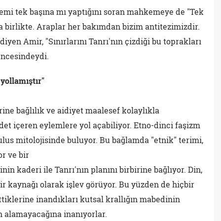
lemi tek başına mı yaptığını soran mahkemeye de "Tek
 birlikte. Araplar her bakımdan bizim antitezimizdir.
diyen Amir, "Sınırlarını Tanrı'nın çizdiği bu toprakları
üncesindeydi.
 yollamıştır"
ine bağlılık ve aidiyet maalesef kolaylıkla
det içeren eylemlere yol açabiliyor. Etno-dinci faşizm
ulus mitolojisinde buluyor. Bu bağlamda "etnik" terimi,
or ve bir
nin kaderi ile Tanrı'nın planını birbirine bağlıyor. Din,
ir kaynağı olarak işlev görüyor. Bu yüzden de hiçbir
tiklerine inandıkları kutsal krallığın mabedinin
dan alamayacağına inanıyorlar.