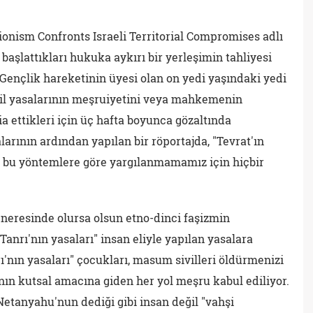
Zionism Confronts Israeli Territorial Compromises adlı
 başlattıkları hukuka aykırı bir yerleşimin tahliyesi
 Gençlik hareketinin üyesi olan on yedi yaşındaki yedi
srail yasalarının meşruiyetini veya mahkemenin
ia ettikleri için üç hafta boyunca gözaltında
alarının ardından yapılan bir röportajda, "Tevrat'ın
de bu yöntemlere göre yargılanmamamız için hiçbir
 neresinde olursa olsun etno-dinci faşizmin
Tanrı'nın yasaları" insan eliyle yapılan yasalara
ı'nın yasaları" çocukları, masum sivilleri öldürmenizi
'nın kutsal amacına giden her yol meşru kabul ediliyor.
Netanyahu'nun dediği gibi insan değil "vahşi