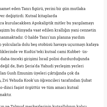
hamet eden Tanrı figürü, yerini bir gün mutlaka
yer değiştirdi. Kutsal kitaplarda
ra kurulacakken Apokaliptik mitler bu yargılamayı
faşizm bu dünyada vaat edilen krallığın yani cennetin
 inanmaktadır. O halde Tanrı'nın planına yardım
ap yolcularla dolu beş otobüsü havaya uçurmayı kafaya
iklerinde ve Kudüs'teki kutsal cami Kubbet- üs-
daha önceki girişimi İsrail polisi durdurduğunda
ğil de, Batı Şeria'da Yahudi yerleşim yerleri
 olan Gush Emunim üyeleri çıktığında çok da
 Zvi Yehuda Kook'un öğrencileri tarafından Şubat
o-dinci faşist örgüttür ve tüm amacı kutsal
maktır.
ın ve Talmud merkezlerinin kutsallığının kalıcı