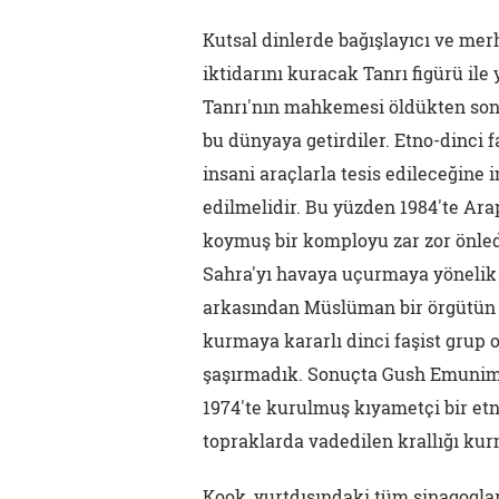
Kutsal dinlerde bağışlayıcı ve mer
iktidarını kuracak Tanrı figürü ile 
Tanrı'nın mahkemesi öldükten son
bu dünyaya getirdiler. Etno-dinci 
insani araçlarla tesis edileceğine
edilmelidir. Bu yüzden 1984'te Ar
koymuş bir komployu zar zor önled
Sahra'yı havaya uçurmaya yönelik 
arkasından Müslüman bir örgütün de
kurmaya kararlı dinci faşist grup
şaşırmadık. Sonuçta Gush Emunim,
1974'te kurulmuş kıyametçi bir etn
topraklarda vadedilen krallığı kur
Kook, yurtdışındaki tüm sinagoglar