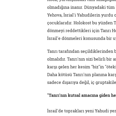
olmadığına inanır. Dünyadaki tüm Y
Yehova, İsrial'i Yahudilerin yurdu
çocuklarıdır. Holokost bu yüzden Ta
dönmeyi reddettikleri için Tanrı Ho
İsrail'e dönmeleri konusunda bir u
Tanrı tarafından seçildiklerinden b
olmalıdır. Tanrı'nın sizi belirli bi
karşı gelen her kesim "biz"in "ötek
Daha kötüsü Tanrı'nın planına karş
sadece dışarıya değil, iç gruptakiler
"Tanrı'nın kutsal amacına giden h
İsrail'de toprakları yeni Yahudi y