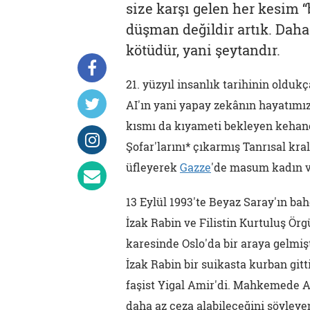
size karşı gelen her kesim “b
düşman değildir artık. Daha
kötüdür, yani şeytandır.
21. yüzyıl insanlık tarihinin olduk
AI'ın yani yapay zekânın hayatımız
kısmı da kıyameti bekleyen kehanet
Şofar'larını* çıkarmış Tanrısal kral
üfleyerek
Gazze
'de masum kadın ve
13 Eylül 1993'te Beyaz Saray'ın ba
İzak Rabin ve Filistin Kurtuluş Örg
karesinde Oslo'da bir araya gelmiş
İzak Rabin bir suikasta kurban gitti
faşist Yigal Amir'di. Mahkemede A
daha az ceza alabileceğini söyleyen 