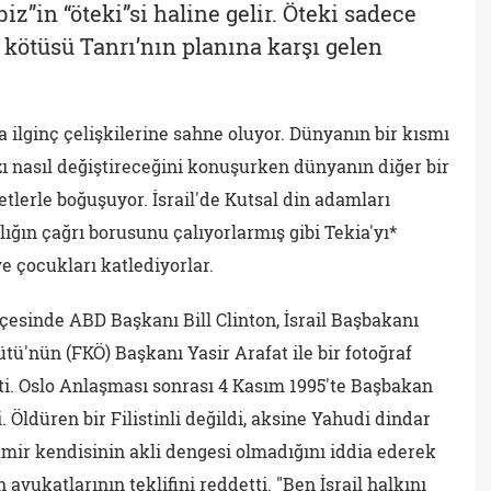
iz”in “öteki”si haline gelir. Öteki sadece
 kötüsü Tanrı’nın planına karşı gelen
ça ilginç çelişkilerine sahne oluyor. Dünyanın bir kısmı
ı nasıl değiştireceğini konuşurken dünyanın diğer bir
lerle boğuşuyor. İsrail'de Kutsal din adamları
lığın çağrı borusunu çalıyorlarmış gibi Tekia'yı*
 çocukları katlediyorlar.
hçesinde ABD Başkanı Bill Clinton, İsrail Başbakanı
ütü'nün (FKÖ) Başkanı Yasir Arafat ile bir fotoğraf
ti. Oslo Anlaşması sonrası 4 Kasım 1995'te Başbakan
. Öldüren bir Filistinli değildi, aksine Yahudi dindar
mir kendisinin akli dengesi olmadığını iddia ederek
avukatlarının teklifini reddetti. "Ben İsrail halkını