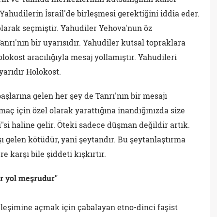
ahudilerin İsrail'de birleşmesi gerektiğini iddia eder.
 olarak seçmiştir. Yahudiler Yehova'nun öz
nrı'nın bir uyarısıdır. Yahudiler kutsal topraklara
lokost aracılığıyla mesaj yollamıştır. Yahudileri
yarıdır Holokost.
aşlarına gelen her şey de Tanrı'nın bir mesajı
r amaç için özel olarak yarattığına inandığınızda size
i"si haline gelir. Öteki sadece düşman değildir artık.
ı gelen kötüdür, yani şeytandır. Bu şeytanlaştırma
e karşı bile şiddeti kışkırtır.
er yol meşrudur"
erleşimine açmak için çabalayan etno-dinci faşist