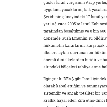
güçler İsrail yargısının Arap yerle
uygulamayacaklarını, laik yasalara
Şeridi'nin güneyindeki 17 İsrail y
yeri Ağustos 2005'te İsrail Kabinesi
tarafından boşaltılmış ve 8 bin 600
dönemde Gush Emunim şu bildiriyi y
hükümetin kararlarına karşı açık b
ilkelere aykırı davranan bir hüküm
önemli dini ilkelerden biridir ve b
altındaki bölgeleri tahliye etme ha
İlginçtir ki DEAŞ gibi İsrail için
olarak kabul ettiğini ve tanımayacağ
sistemdir ve ancak totaliter bir T
krallık hayal eder. Zira etno-dinci