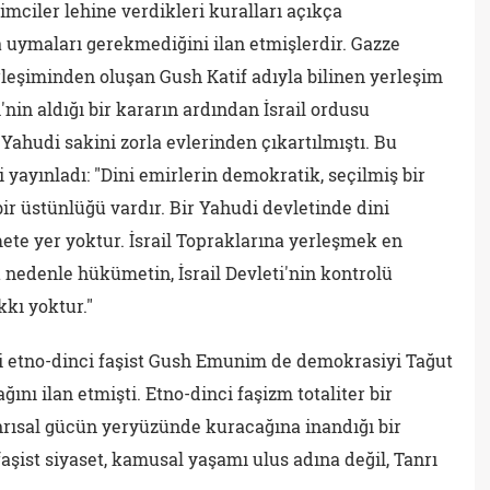
şimciler lehine verdikleri kuralları açıkça
 uymaları gerekmediğini ilan etmişlerdir. Gazze
erleşiminden oluşan Gush Katif adıyla bilinen yerleşim
'nin aldığı bir kararın ardından İsrail ordusu
 Yahudi sakini zorla evlerinden çıkartılmıştı. Bu
ayınladı: "Dini emirlerin demokratik, seçilmiş bir
ir üstünlüğü vardır. Bir Yahudi devletinde dini
ete yer yoktur. İsrail Topraklarına yerleşmek en
u nedenle hükümetin, İsrail Devleti'nin kontrolü
kkı yoktur."
deki etno-dinci faşist Gush Emunim de demokrasiyi Tağut
ını ilan etmişti. Etno-dinci faşizm totaliter bir
anrısal gücün yeryüzünde kuracağına inandığı bir
 faşist siyaset, kamusal yaşamı ulus adına değil, Tanrı