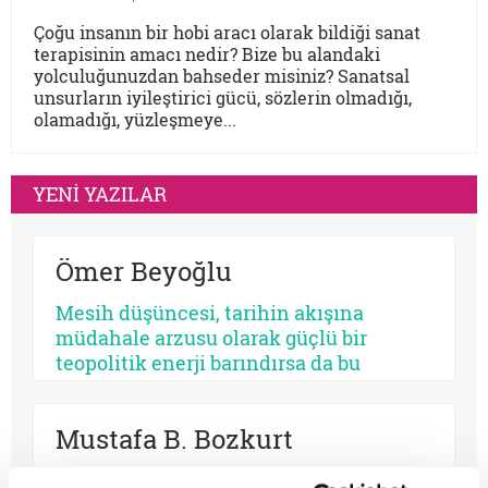
Çoğu insanın bir hobi aracı olarak bildiği sanat
terapisinin amacı nedir? Bize bu alandaki
yolculuğunuzdan bahseder misiniz? Sanatsal
unsurların iyileştirici gücü, sözlerin olmadığı,
olamadığı, yüzleşmeye...
YENİ YAZILAR
Ömer Beyoğlu
Mesih düşüncesi, tarihin akışına
müdahale arzusu olarak güçlü bir
teopolitik enerji barındırsa da bu
enerjinin bir bekleme sosyolojisine
dönüşmesi toplumsal bir çürümeyi ve
Mustafa B. Bozkurt
tehlikeli bir apokaliptizmi tetikler.
Dünyayı bir bekleme odasına çeviren
Osmanlı makamları 1500’lerin başından