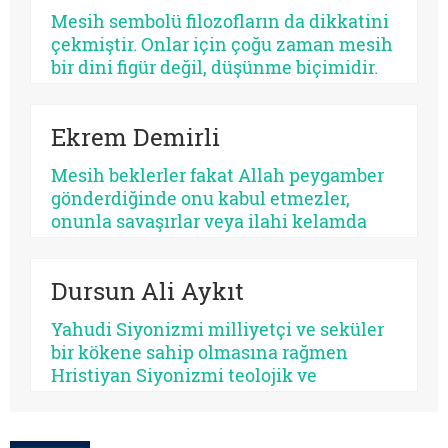
işlemez. Bazısı insanı olgunlaştırır,
Mesih sembolü filozofların da dikkatini
bazısı sertleştirir. Bazısı dayanıklılık
çekmiştir. Onlar için çoğu zaman mesih
üretir, bazısı düşmanlık.
bir dini figür değil, düşünme biçimidir.
Kimileri mesihi tarihin bir kırılma
noktası olarak düşünürken, kimileri
Ekrem Demirli
onun çoktan sekülerleştiğini ve modern
ideolojilerde yaşamaya devam ettiğini
Mesih beklerler fakat Allah peygamber
savunur.
gönderdiğinde onu kabul etmezler,
onunla savaşırlar veya ilahi kelamda
denildiği üzere ‘Sen ve rabbin gidin
savaşın’ diye ayak sürürler. Günümüz
Dursun Ali Aykıt
için de bunu düşünmek mümkündür:
Beklediklerini iddia ettikleri kurtarıcı
Yahudi Siyonizmi milliyetçi ve seküler
gelse onu da tanımayacaklardır.
bir kökene sahip olmasına rağmen
Hristiyan Siyonizmi teolojik ve
eskatolojik bir zeminde kendini inşa
etmeye çalışmaktadır. Hristiyan
Siyonizminin İsrail’e yönelik siyasî