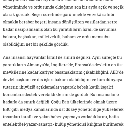
yönetiminde ve ordusunda olduğunu son bir ayda açık ve seçik
olarak gördük. Beşer suretinde görünmekle ve zekâ sahibi
olmakla beraber beşeri insana dönüştüren vasıflardan zerre
kadar nasip almamış olan bu yaratıkların İsrail'de savunma
bakanı, başbakan, milletvekili, haham ve ordu mensubu
olabildiğini net bir şekilde gördük.
Ana insansı hayvanlar İsrail ile sınırlı değil ki. Aynı süreçte bu
yaratıkların Almanya'da, İngiltere'de, Fransa'da devletin en üst
mevkilerine kadar kariyer basamaklarını çıkabildiğini, ABD'de
devlet başkanı ve dış işleri bakanı olabildiğini ve tüm dünyaya
tutarsız, ikiyüzlü açıklamalar yaparak bebek katili işgalci
korsanlara destek verebildiklerini de gördük. Bu insansılar o
kadarla da sınırlı değildi. Çoğu Batı ülkelerinde olmak üzere
BBC gibi medya kanallarında üst düzey yöneticiliğe yükselerek
insanları taraflı ve yalan haber yapmaya zorladıklarını, hatta
entelektüel-yazar-sanatçı- kulüp yöneticisi kılığına bürünerek