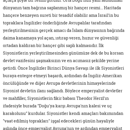
açıkça şöyle bir resim görülür: Orta Doğu'nun yani Müslüman
dünyanın tam bağrına saplanmış bir hançer resmi… Haritada
hançere benzeyen sureti bir tesadüf olabilir ama İsrail'in bu
topraklara İngilizler önderliğinde Avrupalılar tarafından
yerleştirilmesinin gerçek amacı da İslam dünyasının bağrında
daima kanamaya yol açan, ıstırap veren, huzur ve güvenliği
ortadan kaldıran bir hançer gibi saplı kalmasıdır. İlk
Siyonistlerin yerleştirilmesinden günümüze dek de bu korsan
devlet vazifesini şaşmaksızın ve en acımasız şekilde yerine
getirdi. Önce İngilizler Birinci Dünya Savaşı ile ilk Siyonistleri
buraya entegre etmeyi başardı, ardından da İngiliz-Amerikan
öncülüğünde ve diğer Avrupa devletlerinin himayelerinde
Siyonist devletin ilanı sağlandı. Böylece emperyalist devletler
ve mahfiller, Siyonistlerin fikir babası Theodor Herzl'ın
ifadesiyle burada "Doğu'ya karşı Avrupa'nın kalesi ve uç
karakolunu" kurdular. Siyonistler kendi amaçları bakımından
"vaat edilmiş toprakları" işgal edecekleri günün hayaliyle
aslında önce emperyalist Avrupa'nın ve ardından emperyalist