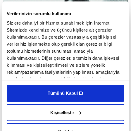
Verilerinizin sorumlu kullanımı
Sizlere daha iyi bir hizmet sunabilmek için İnternet
Sitemizde kendimize ve üçüncü kişilere ait çerezler
kullanılmaktadır. Bu çerezler vasıtasıyla çeşitli kişisel
verileriniz işlenmekte olup gerekli olan çerezler bilgi
toplumu hizmetlerinin sunulması amacıyla
kullanılmaktadır. Diğer çerezler, sitemizin daha işlevsel
kılınması ve kişiselleştirilmesi ve sizlere yönelik
reklam/pazarlama faaliyetlerinin yapılması, amaçlarıyla
sınırlı olarak açık rızanız dahilinde kullanılacaktır.
Çerezlere ilişkin tercihlerinizi çerez paneli vasıtasıyla
belirleyebilirsiniz. Çerezlere ilişkin detaylı bilgi için
Tümünü Kabul Et
Ayarlar butonuna tıklayabilir,
Çerez Bilgilendirme
Metnimizi ziyaret edebilirsiniz.
Kişiselleştir
6698 sayılı Kişisel Verilerin Korunması Kanunu uyarınca
Dünyanın değişik bölgelerinde dağınık cemaatler halinde
hazırlanmış olan İnternet Sitesi Aydınlatma Metnimizi
yaşayan Yahudileri tek bir devlet altında toplama hayali kuran
okumak ve sitemizi ziyaretiniz kapsamında
Avusturya-Macaristan