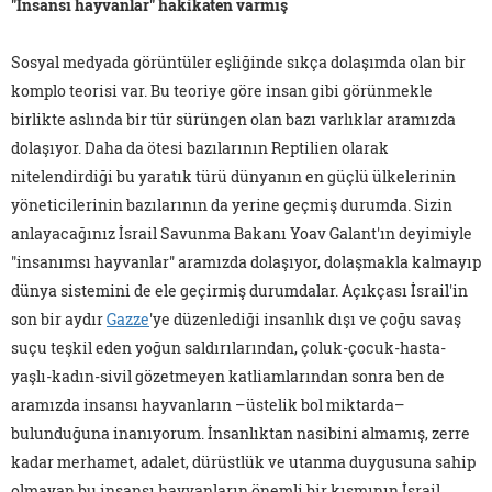
"İnsansı hayvanlar" hakikaten varmış
Sosyal medyada görüntüler eşliğinde sıkça dolaşımda olan bir
komplo teorisi var. Bu teoriye göre insan gibi görünmekle
birlikte aslında bir tür sürüngen olan bazı varlıklar aramızda
dolaşıyor. Daha da ötesi bazılarının Reptilien olarak
nitelendirdiği bu yaratık türü dünyanın en güçlü ülkelerinin
yöneticilerinin bazılarının da yerine geçmiş durumda. Sizin
anlayacağınız İsrail Savunma Bakanı Yoav Galant'ın deyimiyle
"insanımsı hayvanlar" aramızda dolaşıyor, dolaşmakla kalmayıp
dünya sistemini de ele geçirmiş durumdalar. Açıkçası İsrail'in
son bir aydır
Gazze
'ye düzenlediği insanlık dışı ve çoğu savaş
suçu teşkil eden yoğun saldırılarından, çoluk-çocuk-hasta-
yaşlı-kadın-sivil gözetmeyen katliamlarından sonra ben de
aramızda insansı hayvanların –üstelik bol miktarda–
bulunduğuna inanıyorum. İnsanlıktan nasibini almamış, zerre
kadar merhamet, adalet, dürüstlük ve utanma duygusuna sahip
olmayan bu insansı hayvanların önemli bir kısmının İsrail