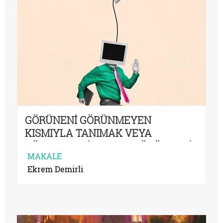
GÖRÜNENİ GÖRÜNMEYEN
KISMIYLA TANIMAK VEYA
DÜNYANIN CİLASININ DÖKÜLMESİ:
MAKALE
BU FENOMENİN NUMENİ NEREDE?
Ekrem Demirli