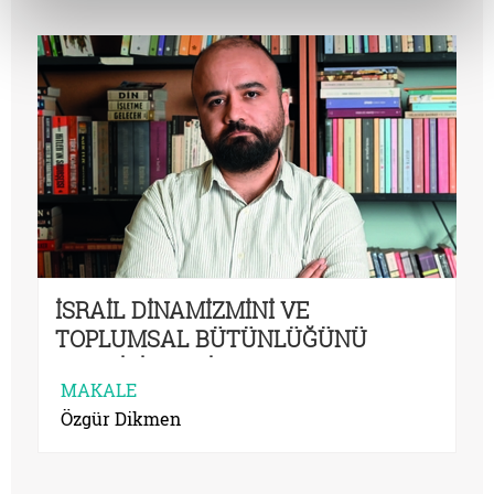
İSRAİL DİNAMİZMİNİ VE
TOPLUMSAL BÜTÜNLÜĞÜNÜ
GEÇMİŞİNDEKİ SAVAŞLARA
MAKALE
BORÇLU
Özgür Dikmen