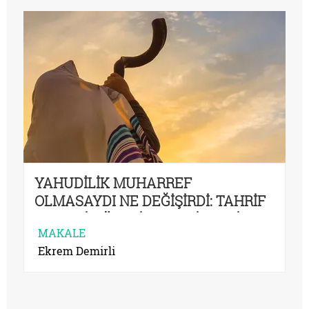
YAHUDİLİK MUHARREF
OLMASAYDI NE DEĞİŞİRDİ: TAHRİF
VE NESİH ÜZERİNDEN DİNLERİ
MAKALE
DÜŞÜNMEK
Ekrem Demirli