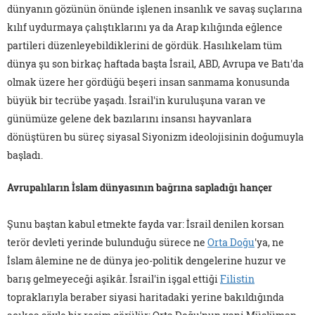
dünyanın gözünün önünde işlenen insanlık ve savaş suçlarına
kılıf uydurmaya çalıştıklarını ya da Arap kılığında eğlence
partileri düzenleyebildiklerini de gördük. Hasılıkelam tüm
dünya şu son birkaç haftada başta İsrail, ABD, Avrupa ve Batı'da
olmak üzere her gördüğü beşeri insan sanmama konusunda
büyük bir tecrübe yaşadı. İsrail'in kuruluşuna varan ve
günümüze gelene dek bazılarını insansı hayvanlara
dönüştüren bu süreç siyasal Siyonizm ideolojisinin doğumuyla
başladı.
Avrupalıların İslam dünyasının bağrına sapladığı hançer
Şunu baştan kabul etmekte fayda var: İsrail denilen korsan
terör devleti yerinde bulunduğu sürece ne
Orta Doğu
'ya, ne
İslam âlemine ne de dünya jeo-politik dengelerine huzur ve
barış gelmeyeceği aşikâr. İsrail'in işgal ettiği
Filistin
topraklarıyla beraber siyasi haritadaki yerine bakıldığında