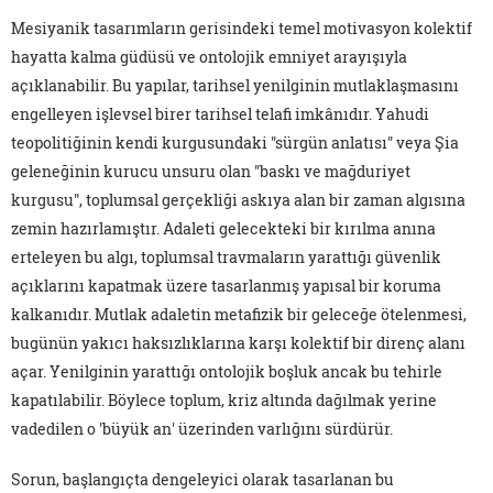
Mesiyanik tasarımların gerisindeki temel motivasyon kolektif
hayatta kalma güdüsü ve ontolojik emniyet arayışıyla
açıklanabilir. Bu yapılar, tarihsel yenilginin mutlaklaşmasını
engelleyen işlevsel birer tarihsel telafi imkânıdır. Yahudi
teopolitiğinin kendi kurgusundaki "sürgün anlatısı" veya Şia
geleneğinin kurucu unsuru olan "baskı ve mağduriyet
kurgusu", toplumsal gerçekliği askıya alan bir zaman algısına
zemin hazırlamıştır. Adaleti gelecekteki bir kırılma anına
erteleyen bu algı, toplumsal travmaların yarattığı güvenlik
açıklarını kapatmak üzere tasarlanmış yapısal bir koruma
kalkanıdır. Mutlak adaletin metafizik bir geleceğe ötelenmesi,
bugünün yakıcı haksızlıklarına karşı kolektif bir direnç alanı
açar. Yenilginin yarattığı ontolojik boşluk ancak bu tehirle
kapatılabilir. Böylece toplum, kriz altında dağılmak yerine
vadedilen o 'büyük an' üzerinden varlığını sürdürür.
Sorun, başlangıçta dengeleyici olarak tasarlanan bu