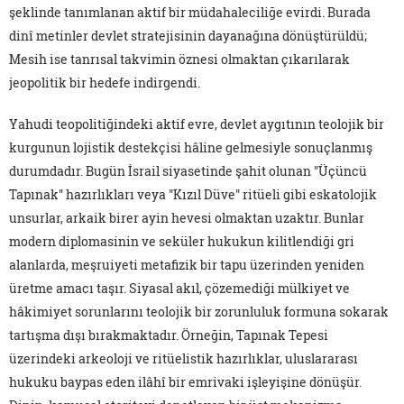
şeklinde tanımlanan aktif bir müdahaleciliğe evirdi. Burada
dinî metinler devlet stratejisinin dayanağına dönüştürüldü;
Mesih ise tanrısal takvimin öznesi olmaktan çıkarılarak
jeopolitik bir hedefe indirgendi.
Yahudi teopolitiğindeki aktif evre, devlet aygıtının teolojik bir
kurgunun lojistik destekçisi hâline gelmesiyle sonuçlanmış
durumdadır. Bugün İsrail siyasetinde şahit olunan "Üçüncü
Tapınak" hazırlıkları veya "Kızıl Düve" ritüeli gibi eskatolojik
unsurlar, arkaik birer ayin hevesi olmaktan uzaktır. Bunlar
modern diplomasinin ve seküler hukukun kilitlendiği gri
alanlarda, meşruiyeti metafizik bir tapu üzerinden yeniden
üretme amacı taşır. Siyasal akıl, çözemediği mülkiyet ve
hâkimiyet sorunlarını teolojik bir zorunluluk formuna sokarak
tartışma dışı bırakmaktadır. Örneğin, Tapınak Tepesi
üzerindeki arkeoloji ve ritüelistik hazırlıklar, uluslararası
hukuku baypas eden ilâhî bir emrivaki işleyişine dönüşür.