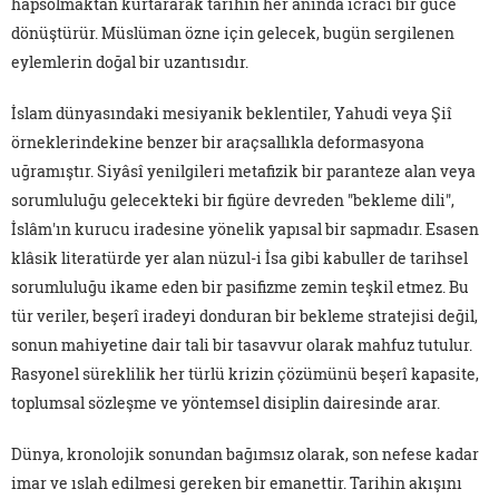
hapsolmaktan kurtararak tarihin her anında icrâcı bir güce
dönüştürür. Müslüman özne için gelecek, bugün sergilenen
eylemlerin doğal bir uzantısıdır.
İslam dünyasındaki mesiyanik beklentiler, Yahudi veya Şiî
örneklerindekine benzer bir araçsallıkla deformasyona
uğramıştır. Siyâsî yenilgileri metafizik bir paranteze alan veya
sorumluluğu gelecekteki bir figüre devreden "bekleme dili",
İslâm'ın kurucu iradesine yönelik yapısal bir sapmadır. Esasen
klâsik literatürde yer alan nüzul-i İsa gibi kabuller de tarihsel
sorumluluğu ikame eden bir pasifizme zemin teşkil etmez. Bu
tür veriler, beşerî iradeyi donduran bir bekleme stratejisi değil,
sonun mahiyetine dair tali bir tasavvur olarak mahfuz tutulur.
Rasyonel süreklilik her türlü krizin çözümünü beşerî kapasite,
toplumsal sözleşme ve yöntemsel disiplin dairesinde arar.
Dünya, kronolojik sonundan bağımsız olarak, son nefese kadar
imar ve ıslah edilmesi gereken bir emanettir. Tarihin akışını