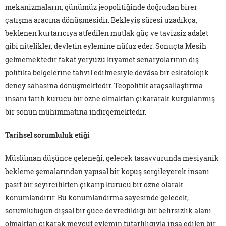
mekanizmaların, günümüz jeopolitiğinde doğrudan birer
çatışma aracına dönüşmesidir. Bekleyiş süresi uzadıkça,
beklenen kurtarıcıya atfedilen mutlak güç ve tavizsiz adalet
gibi nitelikler, devletin eylemine nüfuz eder. Sonuçta Mesih
gelmemektedir fakat yeryüzü kıyamet senaryolarının dış
politika belgelerine tahvil edilmesiyle devâsa bir eskatolojik
deney sahasına dönüşmektedir. Teopolitik araçsallaştırma
insanı tarih kurucu bir özne olmaktan çıkararak kurgulanmış
bir sonun mühimmatına indirgemektedir.
Tarihsel sorumluluk etiği
Müslüman düşünce geleneği, gelecek tasavvurunda mesiyanik
bekleme şemalarından yapısal bir kopuş sergileyerek insanı
pasif bir seyircilikten çıkarıp kurucu bir özne olarak
konumlandırır. Bu konumlandırma sayesinde gelecek,
sorumluluğun dışsal bir güce devredildiği bir belirsizlik alanı
olmaktan çıkarak mevcut eylemin tutarlılığıyla inşa edilen bir