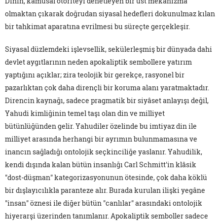
Dinin, kamusal otoriteyi denetleyen bir üst mekanizma
olmaktan çıkarak doğrudan siyasal hedefleri dokunulmaz kılan
bir tahkimat aparatına evrilmesi bu süreçte gerçekleşir.
Siyasal düzlemdeki işlevsellik, sekülerleşmiş bir dünyada dahi
devlet aygıtlarının neden apokaliptik sembollere yatırım
yaptığını açıklar; zira teolojik bir gerekçe, rasyonel bir
pazarlıktan çok daha dirençli bir koruma alanı yaratmaktadır.
Direncin kaynağı, sadece pragmatik bir siyâset anlayışı değil,
Yahudi kimliğinin temel taşı olan din ve milliyet
bütünlüğünden gelir. Yahudiler özelinde bu imtiyaz din ile
milliyet arasında herhangi bir ayrımın bulunmamasına ve
inancın sağladığı ontolojik seçkinciliğe yaslanır. Yahudilik,
kendi dışında kalan bütün insanlığı Carl Schmitt'in klâsik
"dost-düşman" kategorizasyonunun ötesinde, çok daha köklü
bir dışlayıcılıkla paranteze alır. Burada kurulan ilişki yegâne
"insan" öznesi ile diğer bütün "canlılar" arasındaki ontolojik
hiyerarşi üzerinden tanımlanır. Apokaliptik semboller sadece