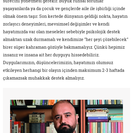
sürecini yönetmesi gerekir. Büyük ruhsal sorunlar
yaşayanlarda ya da çocuk ve gençlerde aile ile işbirliği içinde
olmak önem taşır. Son kertede dünyanın geldiği nokta, hayatın
zorlayıcı deneyimleri, mevsimsel değişimler ve kendi
hayatımızda var olan meseleler sebebiyle psikolojik destek
almaktan uzak durmamalı ve kendimize "her şeyi çözebilecek"
birer süper kahraman gözüyle bakmamalıyız. Çünkü hepimiz
insanız ve insana ait her duyguyu hissedebiliriz.
Duygularımızın, düşüncelerimizin, hayatımızı olumsuz
etkileyen herhangi bir olayın içinden maksimum 2-3 haftada
çıkamazsak muhakkak destek almalıyız.