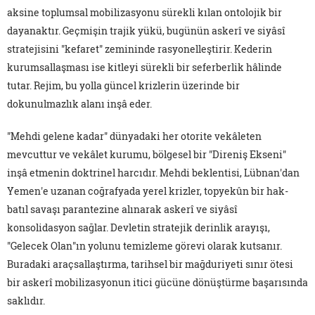
aksine toplumsal mobilizasyonu sürekli kılan ontolojik bir
dayanaktır. Geçmişin trajik yükü, bugünün askerî ve siyâsî
stratejisini "kefaret" zemininde rasyonelleştirir. Kederin
kurumsallaşması ise kitleyi sürekli bir seferberlik hâlinde
tutar. Rejim, bu yolla güncel krizlerin üzerinde bir
dokunulmazlık alanı inşâ eder.
"Mehdi gelene kadar" dünyadaki her otorite vekâleten
mevcuttur ve vekâlet kurumu, bölgesel bir "Direniş Ekseni"
inşâ etmenin doktrinel harcıdır. Mehdi beklentisi, Lübnan'dan
Yemen'e uzanan coğrafyada yerel krizler, topyekûn bir hak-
batıl savaşı parantezine alınarak askerî ve siyâsî
konsolidasyon sağlar. Devletin stratejik derinlik arayışı,
"Gelecek Olan"ın yolunu temizleme görevi olarak kutsanır.
Buradaki araçsallaştırma, tarihsel bir mağduriyeti sınır ötesi
bir askerî mobilizasyonun itici gücüne dönüştürme başarısında
saklıdır.