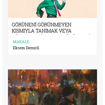
GÖRÜNENİ GÖRÜNMEYEN
KISMIYLA TANIMAK VEYA
DÜNYANIN CİLASININ DÖKÜLMESİ:
MAKALE
BU FENOMENİN NUMENİ NEREDE?
Ekrem Demirli