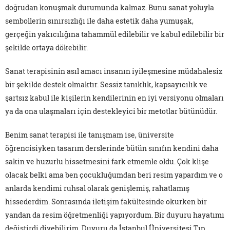
doğrudan konuşmak durumunda kalmaz. Bunu sanat yoluyla
sembollerin sınırsızlığı ile daha estetik daha yumuşak,
gerçeğin yakıcılığına tahammül edilebilir ve kabul edilebilir bir
şekilde ortaya dökebilir.
Sanat terapisinin asıl amacı insanın iyileşmesine müdahalesiz
bir şekilde destek olmaktır. Sessiz tanıklık, kapsayıcılık ve
şartsız kabul ile kişilerin kendilerinin en iyi versiyonu olmaları
ya da ona ulaşmaları için destekleyici bir metotlar bütünüdür.
Benim sanat terapisi ile tanışmam ise, üniversite
öğrencisiyken tasarım derslerinde bütün sınıfın kendini daha
sakin ve huzurlu hissetmesini fark etmemle oldu. Çok klişe
olacak belki ama ben çocukluğumdan beri resim yapardım ve o
anlarda kendimi ruhsal olarak genişlemiş, rahatlamış
hissederdim. Sonrasında iletişim fakültesinde okurken bir
yandan da resim öğretmenliği yapıyordum. Bir duyuru hayatımı
değiştirdi diyebilirim. Duyuru da İstanbul Üniversitesi Tıp