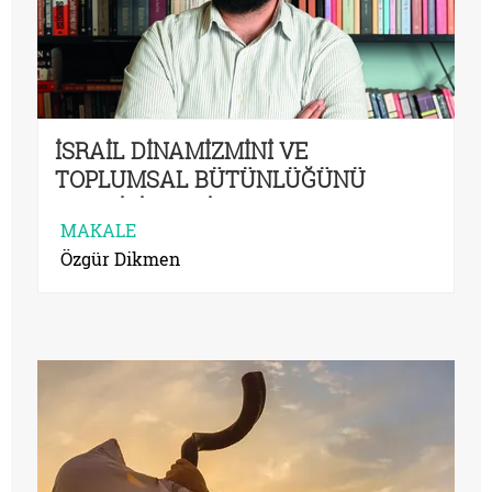
İSRAİL DİNAMİZMİNİ VE
TOPLUMSAL BÜTÜNLÜĞÜNÜ
GEÇMİŞİNDEKİ SAVAŞLARA
MAKALE
BORÇLU
Özgür Dikmen