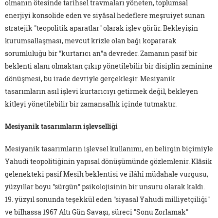
olmanın ötesinde tarihsel travmaları yöneten, toplumsal
enerjiyi konsolide eden ve siyâsal hedeflere meşruiyet sunan
stratejik "teopolitik aparatlar" olarak işlev görür. Bekleyişin
kurumsallaşması, mevcut krizle olan bağı kopararak
sorumluluğu bir "kurtarıcı an"a devreder. Zamanın pasif bir
beklenti alanı olmaktan çıkıp yönetilebilir bir disiplin zeminine
dönüşmesi, bu irade devriyle gerçekleşir. Mesiyanik
tasarımların asıl işlevi kurtarıcıyı getirmek değil, bekleyen
kitleyi yönetilebilir bir zamansallık içinde tutmaktır.
Mesiyanik tasarımların işlevselliği
Mesiyanik tasarımların işlevsel kullanımı, en belirgin biçimiyle
Yahudi teopolitiğinin yapısal dönüşümünde gözlemlenir. Klâsik
gelenekteki pasif Mesih beklentisi ve ilâhî müdahale vurgusu,
yüzyıllar boyu "sürgün" psikolojisinin bir unsuru olarak kaldı.
19. yüzyıl sonunda teşekkül eden "siyasal Yahudi milliyetçiliği"
ve bilhassa 1967 Altı Gün Savaşı, süreci "Sonu Zorlamak"