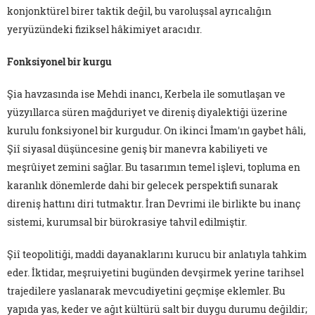
konjonktürel birer taktik değil, bu varoluşsal ayrıcalığın
yeryüzündeki fiziksel hâkimiyet aracıdır.
Fonksiyonel bir kurgu
Şia havzasında ise Mehdi inancı, Kerbela ile somutlaşan ve
yüzyıllarca süren mağduriyet ve direniş diyalektiği üzerine
kurulu fonksiyonel bir kurgudur. On ikinci İmam'ın gaybet hâli,
Şiî siyasal düşüncesine geniş bir manevra kabiliyeti ve
meşrûiyet zemini sağlar. Bu tasarımın temel işlevi, topluma en
karanlık dönemlerde dahi bir gelecek perspektifi sunarak
direniş hattını diri tutmaktır. İran Devrimi ile birlikte bu inanç
sistemi, kurumsal bir bürokrasiye tahvil edilmiştir.
Şiî teopolitiği, maddi dayanaklarını kurucu bir anlatıyla tahkim
eder. İktidar, meşruiyetini bugünden devşirmek yerine tarihsel
trajedilere yaslanarak mevcudiyetini geçmişe eklemler. Bu
yapıda yas, keder ve ağıt kültürü salt bir duygu durumu değildir;