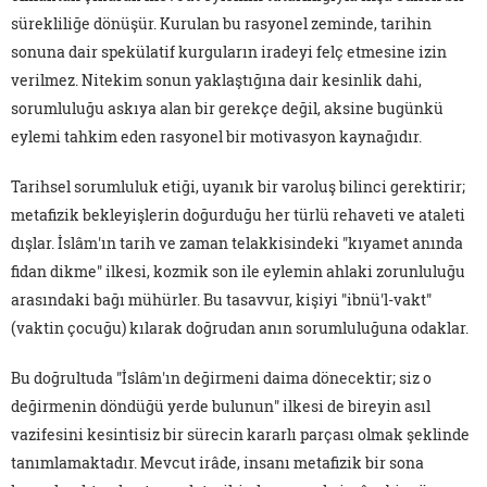
sürekliliğe dönüşür. Kurulan bu rasyonel zeminde, tarihin
sonuna dair spekülatif kurguların iradeyi felç etmesine izin
verilmez. Nitekim sonun yaklaştığına dair kesinlik dahi,
sorumluluğu askıya alan bir gerekçe değil, aksine bugünkü
eylemi tahkim eden rasyonel bir motivasyon kaynağıdır.
Tarihsel sorumluluk etiği, uyanık bir varoluş bilinci gerektirir;
metafizik bekleyişlerin doğurduğu her türlü rehaveti ve ataleti
dışlar. İslâm'ın tarih ve zaman telakkisindeki "kıyamet anında
fidan dikme" ilkesi, kozmik son ile eylemin ahlaki zorunluluğu
arasındaki bağı mühürler. Bu tasavvur, kişiyi "ibnü'l-vakt"
(vaktin çocuğu) kılarak doğrudan anın sorumluluğuna odaklar.
Bu doğrultuda "İslâm'ın değirmeni daima dönecektir; siz o
değirmenin döndüğü yerde bulunun" ilkesi de bireyin asıl
vazifesini kesintisiz bir sürecin kararlı parçası olmak şeklinde
tanımlamaktadır. Mevcut irâde, insanı metafizik bir sona