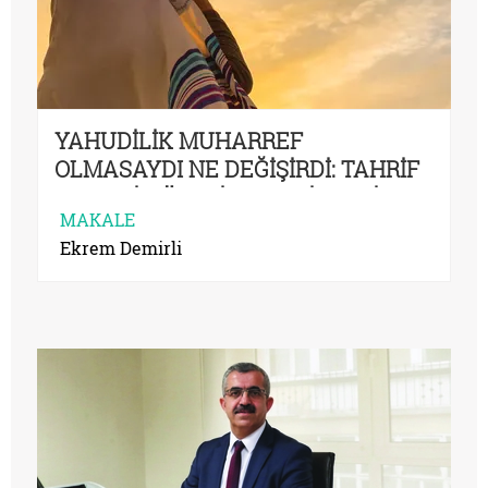
YAHUDİLİK MUHARREF
OLMASAYDI NE DEĞİŞİRDİ: TAHRİF
VE NESİH ÜZERİNDEN DİNLERİ
MAKALE
DÜŞÜNMEK
Ekrem Demirli