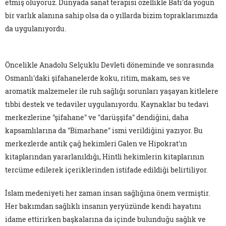
etmiş oluyoruz. Dünyada sanat terapisi özellikle Batı'da yoğun
bir varlık alanına sahip olsa da o yıllarda bizim topraklarımızda
da uygulanıyordu.
Öncelikle Anadolu Selçuklu Devleti döneminde ve sonrasında
Osmanlı'daki şifahanelerde koku, ritim, makam, ses ve
aromatik malzemeler ile ruh sağlığı sorunları yaşayan kitlelere
tıbbi destek ve tedaviler uygulanıyordu. Kaynaklar bu tedavi
merkezlerine "şifahane" ve "darüşşifa" dendiğini, daha
kapsamlılarına da "Bimarhane" ismi verildiğini yazıyor. Bu
merkezlerde antik çağ hekimleri Galen ve Hipokrat'ın
kitaplarından yararlanıldığı, Hintli hekimlerin kitaplarının
tercüme edilerek içeriklerinden istifade edildiği belirtiliyor.
İslam medeniyeti her zaman insan sağlığına önem vermiştir.
Her bakımdan sağlıklı insanın yeryüzünde kendi hayatını
idame ettirirken başkalarına da içinde bulunduğu sağlık ve