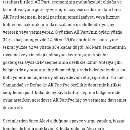
taraftarı birileri AK Parti seçmeninin muhafazakâr olduğu ve
bu motivasyona göre oy verdiğini söylese de durum tam tersi.
AK Parti seçmeni kendi partisini temsil zafiyeti veya hizmet
kalitesine bakarak anında cezalandırıp ödüllendiriyor, oy
vererek veya vermeyerek. O yüzden AK Parti'nin oyları yüzde
34,5'la başlamış, yüzde 42, 45 ve 49,5'u gördükten sonra yine
tekrar yüzde 42 ve yüzde 35'e kadar düştü. AK Parti seçmeninin
rasyonel veya ideolojik olmayan davranışının tipik bir
göstergesi. Oysa CHP seçmeninin özellikle İzmir, Antalya gibi
bölgelerde oy oranının hiç düşmediği, orada belediyelerdeki en
kötü yönetime rağmen oy almaya devam ettiği görülür. Tunceli,
Samandağ ve Defne'de AK Parti'ye özellikle depremle birlikte
sergilenen politikalar dolayısıyla bütün deprem bölgelerinde
oylar artarken neredeyse AK Parti'ye hiç oy vermeme davranışı
devam etti.
Seçimlerden önce Alevi olduğuna epeyce vurgu yapılan, bizzat
kendisi de bunu açıklayan Kılıçdaroğlu'na Alevilerin