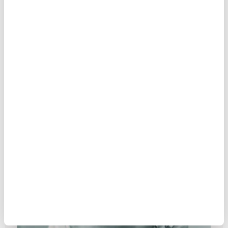
CUMHURİYET DÖNEMİNDE
ENGELLENEN TEKNOLOJİK
HAMLELER
MAKALE
Ayşe Oğuz