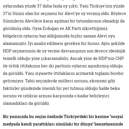
oylarından yüzde 37 daha fazla oy çıktı. Yani Türkiye'nin yüzde
37'si Sünni olan bir seçmeni bir Alevi'ye oy vermiş oldu. Böylece
Sünnilerin Alevilere karşı aşılmaz bir tutumlarının olmadığı da
görülmüş oldu. Oysa Erdoğan ve AK Parti zikrettiğimiz
bölgelerin oylarını baz aldığımızda hiçbir zaman Alevi oyu
alamamıştır. İyi analiz edilmesi gereken bir husus. Aynı şekilde
HDP seçmeninin de oy verme davranışının son derece ideolojik
temelli olduğu yine çıkarsanabilir. Ancak yine de HDP'nin CHP
ile örtük ittifakının her iki partinin oylarını aşındırmış olduğu
da görüldü. Yani siyasette ittifakların aritmetik toplamı birebir
getirmiyor. Tabii seçimlerde mülteci sorunu, ekonomi gibi
faktörler gündemde önemli bir yer tutmuş olduğu halde beka
sorunu ve istikrar arzusu karşısında o kadar belirleyici
olamadıkları da görüldü.
Bir yazınızda bu seçim özelinde Türkiye'deki bir kesime "sosyal
medyada kendi yarattıkları simülakr bir dünya" benzetmesinde