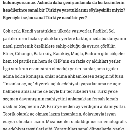
bulunuyorsunuz. Aslında daha geniş anlamda da bu kesimlerin
kendilerince sanal bir Türkiye yarattıklarını söyleyebilir miyiz?
Eğer öyle ise, bu sanal Türkiye nasıl bir yer?
Çok açık. Kendi yarattıkları ülkede yaşıyorlar. Radikal Sol
partilerin en fazla oy aldıkları yerlere baktığınızda bu dünyanın
nasıl şizofrenik özelliklere sahip olduğu da ayrıca görülür.
Etiler, Cihangir, Bakırköy, Kadıköy, Muğla, Bodrum gibi bölgeler
hem sol partilerin hem de CHP'nin en fazla oy aldıkları yerler.
İşçi sınıfının esamisinin olmadığı yerler bunlar, ama işçiler
adına bolca konuşan, onlar adına ahkam kesen zengin nüfusu.
"İnsanlar aç, aç" diyerek açlık edebiyatı yaparlar ama ne açın
halinden anlarlar ne de böyle bir tecrübeleri var. Türkiye'de
seçmen davranışının mahiyetini anlamaktan fersah fersah
uzaklar. Seçmenin AK Parti'ye neden oy verdiğini anlamıyorlar.
Teorik olarak aç olması lazım insanların, dolayısıyla isyan
ediyor olmaları lazım. Mizansenler olabildiğince sinematografik
ve edebiyat tasvirleri gibi. Yarattıkları sanal dünyalarda, yankı