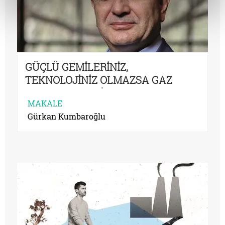
GÜÇLÜ GEMİLERİNİZ,
TEKNOLOJİNİZ OLMAZSA GAZ
BULSANIZ DA SİZE
MAKALE
ÇIKARTTIRMAZLAR
Gürkan Kumbaroğlu