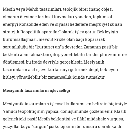
Mesih veya Mehdi tasarımları, teolojik birer inanç objesi
olmanın ötesinde tarihsel travmaları yöneten, toplumsal
enerjiyi konsolide eden ve siyâsal hedeflere meşruiyet sunan
stratejik "teopolitik aparatlar" olarak işlev görür. Bekleyişin
kurumsallaşması, mevcut krizle olan bağı kopararak
sorumluluğu bir "kurtarıcı an"a devreder. Zamanın pasif bir
beklenti alanı olmaktan çıkıp yönetilebilir bir disiplin zeminine
dönüşmesi, bu irade devriyle gerçekleşir. Mesiyanik
tasarımların asıl işlevi kurtarıcıyı getirmek değil, bekleyen
kitleyi yönetilebilir bir zamansallık içinde tutmaktır.
Mesiyanik tasarımların işlevselliği
Mesiyanik tasarımların işlevsel kullanımı, en belirgin biçimiyle
Yahudi teopolitiğinin yapısal dönüşümünde gözlemlenir. Klâsik
gelenekteki pasif Mesih beklentisi ve ilâhî müdahale vurgusu,
yüzyıllar boyu "sürgün" psikolojisinin bir unsuru olarak kaldı.