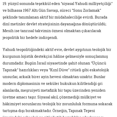
19. yüzyıl sonunda teşekkül eden "siyasal Yahudi milliyetçiliği"
ve bilhassa 1967 Altı Gün Savaşı, süreci "Sonu Zorlamak"
şeklinde tanımlanan aktif bir müdahaleciliğe evirdi. Burada
dinî metinler devlet stratejisinin dayanağına dönüştürüldü;
Mesih ise tanrısal takvimin öznesi olmaktan çıkarılarak
jeopolitik bir hedefe indirgendi.
Yahudi teopolitiğindeki aktif evre, devlet aygıtının teolojik bir
kurgunun lojistik destekçisi hâline gelmesiyle sonuçlanmış
durumdadır. Bugün İsrail siyasetinde şahit olunan "Üçüncü
Tapınak" hazırlıkları veya "Kızıl Düve" ritüeli gibi eskatolojik
unsurlar, arkaik birer ayin hevesi olmaktan uzaktır. Bunlar
modern diplomasinin ve seküler hukukun kilitlendiği gri
alanlarda, meşruiyeti metafizik bir tapu üzerinden yeniden
üretme amacı taşır. Siyasal akıl, çözemediği mülkiyet ve
hâkimiyet sorunlarını teolojik bir zorunluluk formuna sokarak
tartışma dışı bırakmaktadır. Örneğin, Tapınak Tepesi