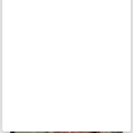
ŞEYHİM BENİ IŞINLASANA!
MAKALE
Hilmi Demir