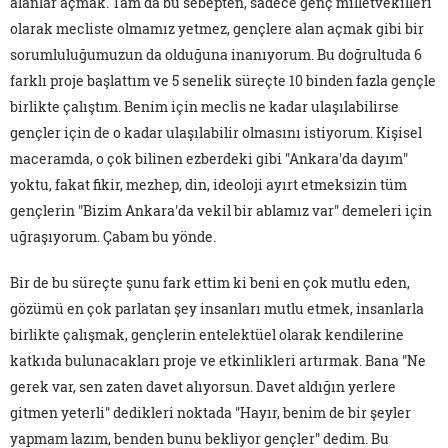
alanlar açmak. Tam da bu sebepten, sadece genç milletvekilleri
olarak mecliste olmamız yetmez, gençlere alan açmak gibi bir
sorumluluğumuzun da olduğuna inanıyorum. Bu doğrultuda 6
farklı proje başlattım ve 5 senelik süreçte 10 binden fazla gençle
birlikte çalıştım. Benim için meclis ne kadar ulaşılabilirse
gençler için de o kadar ulaşılabilir olmasını istiyorum. Kişisel
maceramda, o çok bilinen ezberdeki gibi "Ankara'da dayım"
yoktu, fakat fikir, mezhep, din, ideoloji ayırt etmeksizin tüm
gençlerin "Bizim Ankara'da vekil bir ablamız var" demeleri için
uğraşıyorum. Çabam bu yönde.
Bir de bu süreçte şunu fark ettim ki beni en çok mutlu eden,
gözümü en çok parlatan şey insanları mutlu etmek, insanlarla
birlikte çalışmak, gençlerin entelektüel olarak kendilerine
katkıda bulunacakları proje ve etkinlikleri artırmak. Bana "Ne
gerek var, sen zaten davet alıyorsun. Davet aldığın yerlere
gitmen yeterli" dedikleri noktada "Hayır, benim de bir şeyler
yapmam lazım, benden bunu bekliyor gençler" dedim. Bu