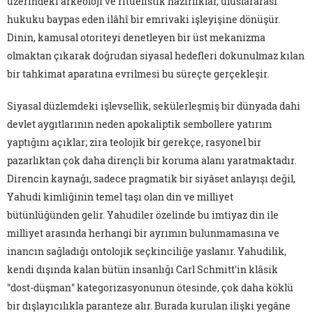
üzerindeki arkeoloji ve ritüelistik hazırlıklar, uluslararası
hukuku baypas eden ilâhî bir emrivaki işleyişine dönüşür.
Dinin, kamusal otoriteyi denetleyen bir üst mekanizma
olmaktan çıkarak doğrudan siyasal hedefleri dokunulmaz kılan
bir tahkimat aparatına evrilmesi bu süreçte gerçekleşir.
Siyasal düzlemdeki işlevsellik, sekülerleşmiş bir dünyada dahi
devlet aygıtlarının neden apokaliptik sembollere yatırım
yaptığını açıklar; zira teolojik bir gerekçe, rasyonel bir
pazarlıktan çok daha dirençli bir koruma alanı yaratmaktadır.
Direncin kaynağı, sadece pragmatik bir siyâset anlayışı değil,
Yahudi kimliğinin temel taşı olan din ve milliyet
bütünlüğünden gelir. Yahudiler özelinde bu imtiyaz din ile
milliyet arasında herhangi bir ayrımın bulunmamasına ve
inancın sağladığı ontolojik seçkinciliğe yaslanır. Yahudilik,
kendi dışında kalan bütün insanlığı Carl Schmitt'in klâsik
"dost-düşman" kategorizasyonunun ötesinde, çok daha köklü
bir dışlayıcılıkla paranteze alır. Burada kurulan ilişki yegâne