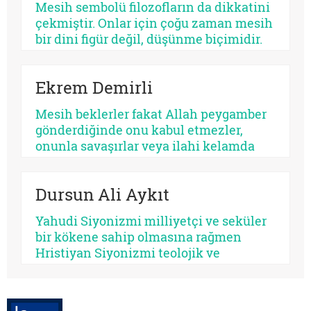
Mesih sembolü filozofların da dikkatini
bazısı sertleştirir. Bazısı dayanıklılık
çekmiştir. Onlar için çoğu zaman mesih
üretir, bazısı düşmanlık.
bir dini figür değil, düşünme biçimidir.
Kimileri mesihi tarihin bir kırılma
noktası olarak düşünürken, kimileri
Ekrem Demirli
onun çoktan sekülerleştiğini ve modern
ideolojilerde yaşamaya devam ettiğini
Mesih beklerler fakat Allah peygamber
savunur.
gönderdiğinde onu kabul etmezler,
onunla savaşırlar veya ilahi kelamda
denildiği üzere ‘Sen ve rabbin gidin
savaşın’ diye ayak sürürler. Günümüz
Dursun Ali Aykıt
için de bunu düşünmek mümkündür:
Beklediklerini iddia ettikleri kurtarıcı
Yahudi Siyonizmi milliyetçi ve seküler
gelse onu da tanımayacaklardır.
bir kökene sahip olmasına rağmen
Hristiyan Siyonizmi teolojik ve
eskatolojik bir zeminde kendini inşa
etmeye çalışmaktadır. Hristiyan
Siyonizminin İsrail’e yönelik siyasî