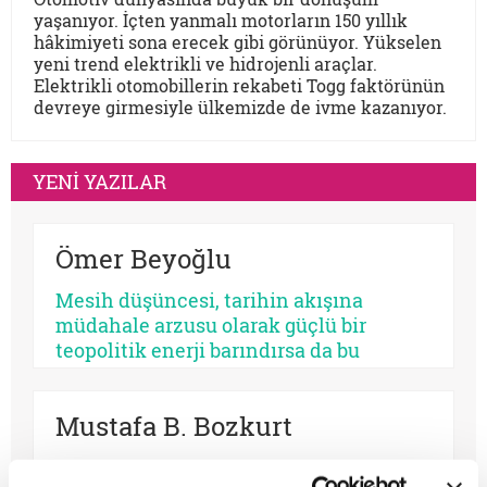
yaşanıyor. İçten yanmalı motorların 150 yıllık
hâkimiyeti sona erecek gibi görünüyor. Yükselen
yeni trend elektrikli ve hidrojenli araçlar.
Elektrikli otomobillerin rekabeti Togg faktörünün
devreye girmesiyle ülkemizde de ivme kazanıyor.
YENİ YAZILAR
Ömer Beyoğlu
Mesih düşüncesi, tarihin akışına
müdahale arzusu olarak güçlü bir
teopolitik enerji barındırsa da bu
enerjinin bir bekleme sosyolojisine
dönüşmesi toplumsal bir çürümeyi ve
Mustafa B. Bozkurt
tehlikeli bir apokaliptizmi tetikler.
Dünyayı bir bekleme odasına çeviren
Osmanlı makamları 1500’lerin başından
her tasavvur, şimdiyi ve insan iradesini