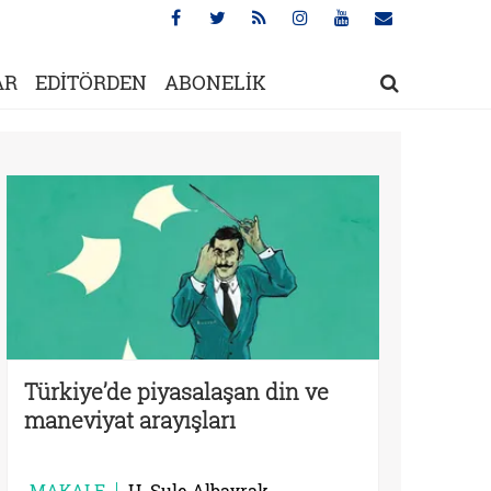
AR
EDİTÖRDEN
ABONELİK
Türkiye’de piyasalaşan din ve
maneviyat arayışları
MAKALE
H. Şule Albayrak