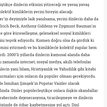
ştikçe dinlerin etkisini yitireceği ve yavaş yavaş
lektif kimliklerin yerini bireyin alacağı
er'in deyimiyle laik yanılsama, yerini dinlerin daha da
. Ulrich Beck, Anthony Giddens ve Zygmunt Bauman'ın
re göre küreselleşme, geleneksel sosyal kimlikleri
rini teşvik ediyordu. Kısmen doğru olsa da gördük ki
emini yitirmedi ve bu kimliklerle kolektif yapılar hem
di. 2000'li yıllarda dinlerin kamusal alanda daha
zamanda internet, sosyal medya, akıllı telefonlar
lerin yani İslam, Hristiyanlık ve Yahudilik gibi kitabi
urmaları için onların da popüler olması gerekiyordu.
zde İsmihan Şimşek'in Popstar Vaizler olarak
ında. Dinler popülerleştikçe onlara ilişkin skandallar
raberinde dejenerasyona, ticarileşmeye ve dinlerin
zünde de itibar kaybetmesine yol açtı. Dinî