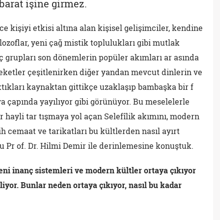
hbarat işine girmez.
 kişiyi etkisi altına alan kişisel gelişimciler, kendine
lozoflar, yeni çağ mistik toplulukları gibi mutlak
ç grupları son dönemlerin popüler akımları ar asında
areketler çeşitlenirken diğer yandan mevcut dinlerin ve
ktıkları kaynaktan gittikçe uzaklaşıp bambaşka bir f
 çapında yayılıyor gibi görünüyor. Bu meselelerle
 hayli tar tışmaya yol açan Selefîlik akımını, modern
h cemaat ve tarikatları bu kültlerden nasıl ayırt
 Pr of. Dr. Hilmi Demir ile derinlemesine konuştuk.
 inanç sistemleri ve modern kültler ortaya çıkıyor
biliyor. Bunlar neden ortaya çıkıyor, nasıl bu kadar