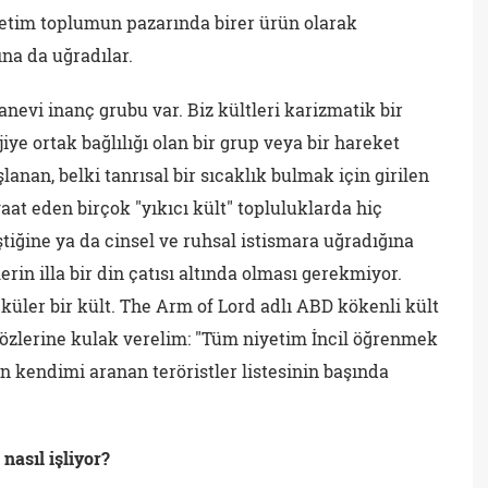
ketim toplumun pazarında birer ürün olarak
na da uğradılar.
evi inanç grubu var. Biz kültleri karizmatik bir
jiye ortak bağlılığı olan bir grup veya bir hareket
anan, belki tanrısal bir sıcaklık bulmak için girilen
t eden birçok "yıkıcı kült" topluluklarda hiç
iğine ya da cinsel ve ruhsal istismara uğradığına
erin illa bir din çatısı altında olması gerekmiyor.
üler bir kült. The Arm of Lord adlı ABD kökenli kült
sözlerine kulak verelim: "Tüm niyetim İncil öğrenmek
n kendimi aranan teröristler listesinin başında
nasıl işliyor?