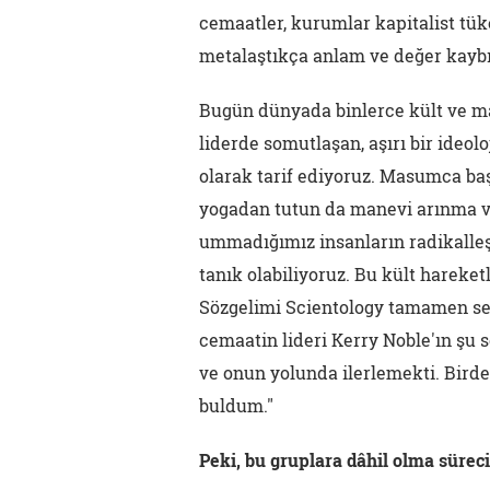
cemaatler, kurumlar kapitalist tü
metalaştıkça anlam ve değer kaybı
Bugün dünyada binlerce kült ve man
liderde somutlaşan, aşırı bir ideolo
olarak tarif ediyoruz. Masumca başl
yogadan tutun da manevi arınma vaa
ummadığımız insanların radikalleşt
tanık olabiliyoruz. Bu kült hareketl
Sözgelimi Scientology tamamen sek
cemaatin lideri Kerry Noble'ın şu 
ve onun yolunda ilerlemekti. Birde
buldum."
Peki, bu gruplara dâhil olma süreci 