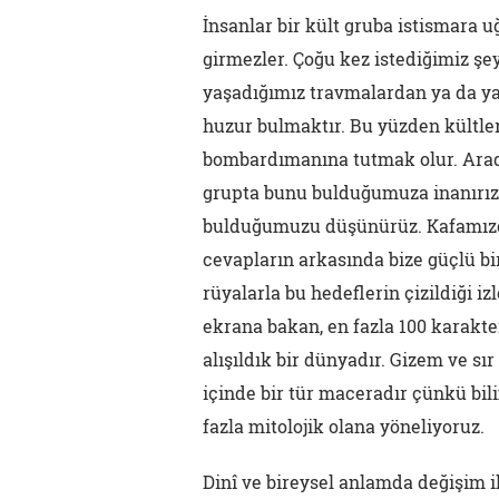
İnsanlar bir kült gruba istismara 
girmezler. Çoğu kez istediğimiz şe
yaşadığımız travmalardan ya da yal
huzur bulmaktır. Bu yüzden kültler
bombardımanına tutmak olur. Aradı
grupta bunu bulduğumuza inanırız.
bulduğumuzu düşünürüz. Kafamızdak
cevapların arkasında bize güçlü bir 
rüyalarla bu hedeflerin çizildiği iz
ekrana bakan, en fazla 100 karakte
alışıldık bir dünyadır. Gizem ve sır
içinde bir tür maceradır çünkü bil
fazla mitolojik olana yöneliyoruz.
Dinî ve bireysel anlamda değişim i