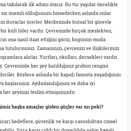
na takılarak ilk adımı atarız. Bu tür yapılar öncelikle
ki siz önemli olduğunuzu hissederken aslında onlar
lın duvarlar örerler. Merkezinde kutsal bir görevle
 bir kült lider vardır. Çevrenizde birçok meslekten,
rın ona nasıl itaat ettiğini görür, bugünün moda
a tutulursunuz. Zamanınızı, çevrenizi ve ilişkilerinizi
gramlara alırlar. Yurtları, okulları, dernekleri vardır.
z. Çevrenizde her şey katıldığınız grubun rengini
deriler. Böylece aslında bir kapalı fanusta yaşadığınızı
a başlarsınız. Aydınlandığınıza ve daha iyi
 her şeyinizi teslim etmişsinizdir.
imiz başka amaçlar güden güçler var mı peki?
ticari hedeflere, güvenlik ve karşı casusluktan cinsel
ilir. Sırra karşı ciddi bir duyarlılığa sahip kapalı