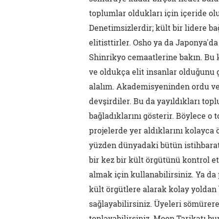
toplumlar oldukları için içeride ol
Denetimsizlerdir; kült bir lidere ba
elitisttirler. Osho ya da Japonya'
Shinrikyo cemaatlerine bakın. Bu k
ve oldukça elit insanlar olduğunu
alalım. Akademisyeninden ordu ve 
devşirdiler. Bu da yayıldıkları to
bağladıklarını gösterir. Böylece o 
projelerde yer aldıklarını kolayca ö
yüzden dünyadaki bütün istihbarat 
bir kez bir kült örgütünü kontrol e
almak için kullanabilirsiniz. Ya da
kült örgütlere alarak kolay yoldan
sağlayabilirsiniz. Üyeleri sömürere
toplayabilirsiniz. Moon Tarikatı bu