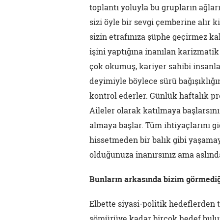
toplantı yoluyla bu grupların ağları
sizi öyle bir sevgi çemberine alır 
sizin etrafınıza şüphe geçirmez ka
işini yaptığına inanılan karizmatik
çok okumuş, kariyer sahibi insanla
deyimiyle böylece sürü bağışıklığın
kontrol ederler. Günlük haftalık pro
Aileler olarak katılmaya başlarsını
almaya başlar. Tüm ihtiyaçlarını gi
hissetmeden bir balık gibi yaşamay
olduğunuza inanırsınız ama aslında
Bunların arkasında bizim görmediğ
Elbette siyasi-politik hedeflerden 
sömürüye kadar birçok hedef bulunab