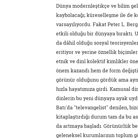
Dünya modernleştikçe ve bilim geli
kaybolacağı; küreselleşme ile de ko
varsayılıyordu. Fakat Peter L. Berg
etkili olduğu bir dünyaya bıraktı
da dâhil olduğu sosyal teorisyenle
eritiyor ve yerine öznellik biçimle
etnik ve dinî kolektif kimlikler ön
önem kazandı hem de form değiştir
görünür olduğunu gördük ama aynı 
hızla hayatımıza girdi. Kamusal din
dinlerin bu yeni dünyaya ayak uyd
Batı'da "televangelist" denilen, bi
kitaplaştırdığı durum tam da bu asl
da artmaya başladı. Görünürlük be
geleneksel kurumlarının toplum gö