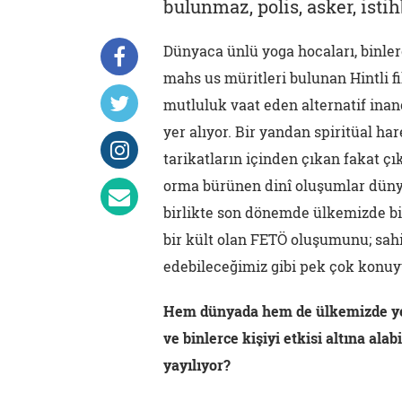
bulunmaz, polis, asker, isti
Dünyaca ünlü yoga hocaları, binlerce
mahs us müritleri bulunan Hintli fi
mutluluk vaat eden alternatif inan
yer alıyor. Bir yandan spiritüal h
tarikatların içinden çıkan fakat çı
orma bürünen dinî oluşumlar dünya
birlikte son dönemde ülkemizde bir
bir kült olan FETÖ oluşumunu; sahi
edebileceğimiz gibi pek çok konuyu
Hem dünyada hem de ülkemizde yeni
ve binlerce kişiyi etkisi altına ala
yayılıyor?