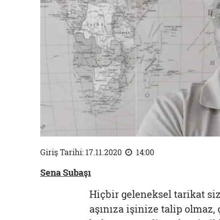
Giriş Tarihi: 17.11.2020
14:00
Sena Subaşı
Hiçbir geleneksel tarikat si
aşınıza işinize talip olmaz, 