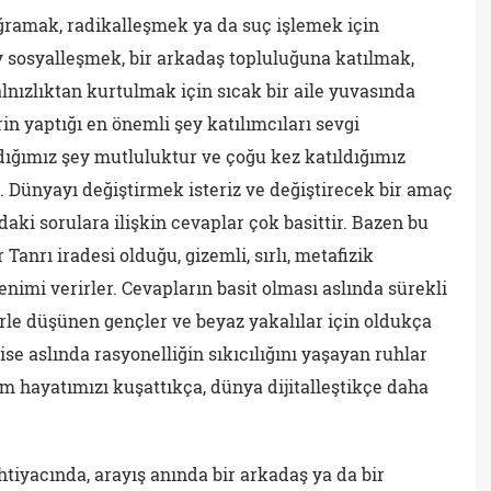
uğramak, radikalleşmek ya da suç işlemek için
y sosyalleşmek, bir arkadaş topluluğuna katılmak,
nızlıktan kurtulmak için sıcak bir aile yuvasında
in yaptığı en önemli şey katılımcıları sevgi
ğımız şey mutluluktur ve çoğu kez katıldığımız
 Dünyayı değiştirmek isteriz ve değiştirecek bir amaç
i sorulara ilişkin cevaplar çok basittir. Bazen bu
Tanrı iradesi olduğu, gizemli, sırlı, metafizik
lenimi verirler. Cevapların basit olması aslında sürekli
rle düşünen gençler ve beyaz yakalılar için oldukça
 ise aslında rasyonelliğin sıkıcılığını yaşayan ruhlar
im hayatımızı kuşattıkça, dünya dijitalleştikçe daha
htiyacında, arayış anında bir arkadaş ya da bir