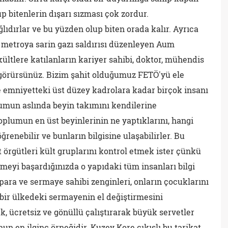
up bitenlerin dışarı sızması çok zordur.
ğlıdırlar ve bu yüzden olup biten orada kalır. Ayrıca
da metroya sarin gazı saldırısı düzenleyen Aum
ültlere katılanların kariyer sahibi, doktor, mühendis
 görürsünüz. Bizim şahit olduğumuz FETÖ'yü ele
emniyetteki üst düzey kadrolara kadar birçok insanı
plumun aslında beyin takımını kendilerine
toplumun en üst beyinlerinin ne yaptıklarını, hangi
ğrenebilir ve bunların bilgisine ulaşabilirler. Bu
örgütleri kült gruplarını kontrol etmek ister çünkü
tmeyi başardığınızda o yapıdaki tüm insanları bilgi
 para ve sermaye sahibi zenginleri, onların çocuklarını
 bir ülkedeki sermayenin el değiştirmesini
k, ücretsiz ve gönüllü çalıştırarak büyük servetler
nun en ilginç örneğidir. Kuzey Kore çıkışlı bu tarikat