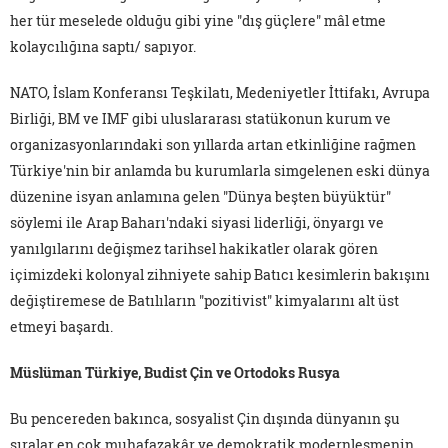
her tür meselede olduğu gibi yine "dış güçlere" mâl etme
kolaycılığına saptı/ sapıyor.
NATO, İslam Konferansı Teşkilatı, Medeniyetler İttifakı, Avrupa
Birliği, BM ve IMF gibi uluslararası statükonun kurum ve
organizasyonlarındaki son yıllarda artan etkinliğine rağmen
Türkiye'nin bir anlamda bu kurumlarla simgelenen eski dünya
düzenine isyan anlamına gelen "Dünya beşten büyüktür"
söylemi ile Arap Baharı'ndaki siyasi liderliği, önyargı ve
yanılgılarını değişmez tarihsel hakikatler olarak gören
içimizdeki kolonyal zihniyete sahip Batıcı kesimlerin bakışını
değiştiremese de Batılıların "pozitivist" kimyalarını alt üst
etmeyi başardı.
Müslüman Türkiye, Budist Çin ve Ortodoks Rusya
Bu pencereden bakınca, sosyalist Çin dışında dünyanın şu
sıralar en çok muhafazakâr ve demokratik modernleşmenin