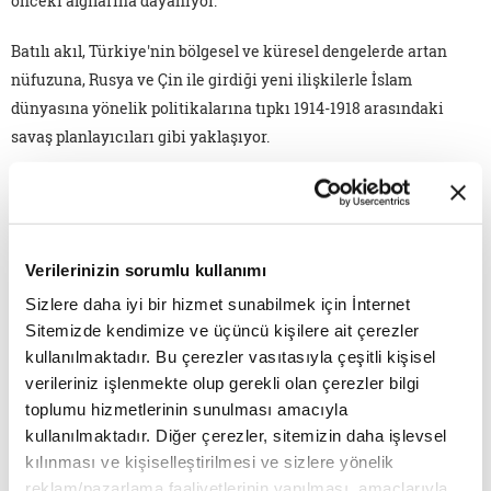
önceki algılarına dayanıyor.
Batılı akıl, Türkiye'nin bölgesel ve küresel dengelerde artan
nüfuzuna, Rusya ve Çin ile girdiği yeni ilişkilerle İslam
dünyasına yönelik politikalarına tıpkı 1914-1918 arasındaki
savaş planlayıcıları gibi yaklaşıyor.
Emperyal güçler bir asır önce Osmanlı'nın direnişinden nasıl
çekindilerse şimdi de Türkiye'nin küresel statükoya karşı
sergilediği dirençten ve yeniden ayağa kaldırmasından dolayı
Verilerinizin sorumlu kullanımı
benzer bir panik içindeler.
Sizlere daha iyi bir hizmet sunabilmek için İnternet
Mısır'da darbe yaparak, Suriye'deki iç savaşı derinleştirerek,
Sitemizde kendimize ve üçüncü kişilere ait çerezler
İhvan-ı Müslimin yerine DEAŞ'ı öne çıkararak, Kürt-Türk
kullanılmaktadır. Bu çerezler vasıtasıyla çeşitli kişisel
ittifakını bozmaya çalışarak ve Rusya ile jet krizini
verileriniz işlenmekte olup gerekli olan çerezler bilgi
tezgâhlayarak Türkiye'yi hedef alan karşı devrim sürecini
toplumu hizmetlerinin sunulması amacıyla
kullanılmaktadır. Diğer çerezler, sitemizin daha işlevsel
başlattılar.
kılınması ve kişiselleştirilmesi ve sizlere yönelik
Ancak başaramadılar. Devreye sokulan her tezgâh bir
reklam/pazarlama faaliyetlerinin yapılması, amaçlarıyla