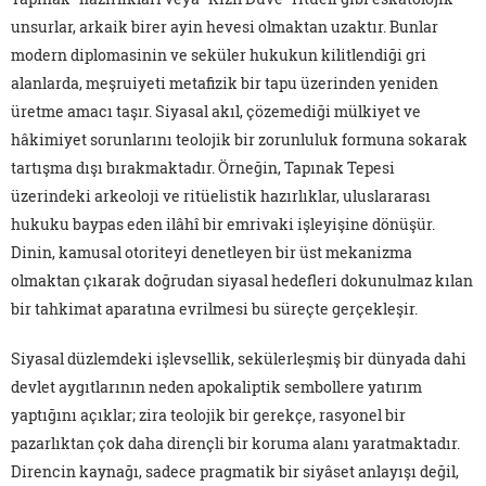
unsurlar, arkaik birer ayin hevesi olmaktan uzaktır. Bunlar
modern diplomasinin ve seküler hukukun kilitlendiği gri
alanlarda, meşruiyeti metafizik bir tapu üzerinden yeniden
üretme amacı taşır. Siyasal akıl, çözemediği mülkiyet ve
hâkimiyet sorunlarını teolojik bir zorunluluk formuna sokarak
tartışma dışı bırakmaktadır. Örneğin, Tapınak Tepesi
üzerindeki arkeoloji ve ritüelistik hazırlıklar, uluslararası
hukuku baypas eden ilâhî bir emrivaki işleyişine dönüşür.
Dinin, kamusal otoriteyi denetleyen bir üst mekanizma
olmaktan çıkarak doğrudan siyasal hedefleri dokunulmaz kılan
bir tahkimat aparatına evrilmesi bu süreçte gerçekleşir.
Siyasal düzlemdeki işlevsellik, sekülerleşmiş bir dünyada dahi
devlet aygıtlarının neden apokaliptik sembollere yatırım
yaptığını açıklar; zira teolojik bir gerekçe, rasyonel bir
pazarlıktan çok daha dirençli bir koruma alanı yaratmaktadır.
Direncin kaynağı, sadece pragmatik bir siyâset anlayışı değil,