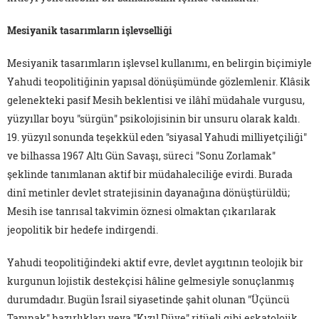
Mesiyanik tasarımların işlevselliği
Mesiyanik tasarımların işlevsel kullanımı, en belirgin biçimiyle
Yahudi teopolitiğinin yapısal dönüşümünde gözlemlenir. Klâsik
gelenekteki pasif Mesih beklentisi ve ilâhî müdahale vurgusu,
yüzyıllar boyu "sürgün" psikolojisinin bir unsuru olarak kaldı.
19. yüzyıl sonunda teşekkül eden "siyasal Yahudi milliyetçiliği"
ve bilhassa 1967 Altı Gün Savaşı, süreci "Sonu Zorlamak"
şeklinde tanımlanan aktif bir müdahaleciliğe evirdi. Burada
dinî metinler devlet stratejisinin dayanağına dönüştürüldü;
Mesih ise tanrısal takvimin öznesi olmaktan çıkarılarak
jeopolitik bir hedefe indirgendi.
Yahudi teopolitiğindeki aktif evre, devlet aygıtının teolojik bir
kurgunun lojistik destekçisi hâline gelmesiyle sonuçlanmış
durumdadır. Bugün İsrail siyasetinde şahit olunan "Üçüncü
Tapınak" hazırlıkları veya "Kızıl Düve" ritüeli gibi eskatolojik