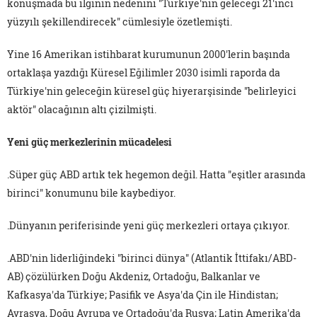
konuşmada bu ilginin nedenini "Türkiye'nin geleceği 21'inci
yüzyılı şekillendirecek" cümlesiyle özetlemişti.
Yine 16 Amerikan istihbarat kurumunun 2000'lerin başında
ortaklaşa yazdığı Küresel Eğilimler 2030 isimli raporda da
Türkiye'nin geleceğin küresel güç hiyerarşisinde "belirleyici
aktör" olacağının altı çizilmişti.
Yeni güç merkezlerinin mücadelesi
.Süper güç ABD artık tek hegemon değil. Hatta "eşitler arasında
birinci" konumunu bile kaybediyor.
.Dünyanın periferisinde yeni güç merkezleri ortaya çıkıyor.
.ABD'nin liderliğindeki "birinci dünya" (Atlantik İttifakı/ABD-
AB) çözülürken Doğu Akdeniz, Ortadoğu, Balkanlar ve
Kafkasya'da Türkiye; Pasifik ve Asya'da Çin ile Hindistan;
Avrasya, Doğu Avrupa ve Ortadoğu'da Rusya; Latin Amerika'da