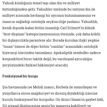
Yahudi kimliğinin temel taşı olan din ve milliyet
bütünlüğünden gelir. Yahudiler özelinde bu imtiyaz din ile
milliyet arasında herhangi bir ayrımın bulunmamasına ve
inancın sağladığı ontolojik seçkinciliğe yaslanır. Yahudilik,
kendi dışında kalan bütün insanlığı Carl Schmitt'in klâsik
"dost-düşman" kategorizasyonunun ötesinde, çok daha köklü
bir dışlayıcılıkla paranteze alır. Burada kurulan ilişki yegâne
"insan" öznesi ile diğer bütün "canlılar" arasındaki ontolojik
hiyerarşi üzerinden tanımlanır. Apokaliptik semboller sadece
konjonktürel birer taktik değil, bu varoluşsal ayrıcalığın
yeryüzündeki fiziksel hâkimiyet aracıdır.
Fonksiyonel bir kurgu
Şia havzasında ise Mehdi inancı, Kerbela ile somutlaşan ve
yüzyıllarca süren mağduriyet ve direniş diyalektiği üzerine
kurulu fonksiyonel bir kurgudur. On ikinci İmam'ın gaybet hâli,
Şiî siyasal düşüncesine geniş bir manevra kabiliyeti ve