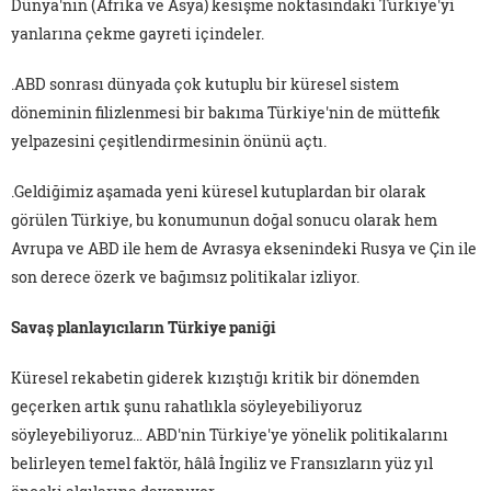
Dünya'nın (Afrika ve Asya) kesişme noktasındaki Türkiye'yi
yanlarına çekme gayreti içindeler.
.ABD sonrası dünyada çok kutuplu bir küresel sistem
döneminin filizlenmesi bir bakıma Türkiye'nin de müttefik
yelpazesini çeşitlendirmesinin önünü açtı.
.Geldiğimiz aşamada yeni küresel kutuplardan bir olarak
görülen Türkiye, bu konumunun doğal sonucu olarak hem
Avrupa ve ABD ile hem de Avrasya eksenindeki Rusya ve Çin ile
son derece özerk ve bağımsız politikalar izliyor.
Savaş planlayıcıların Türkiye paniği
Küresel rekabetin giderek kızıştığı kritik bir dönemden
geçerken artık şunu rahatlıkla söyleyebiliyoruz
söyleyebiliyoruz… ABD'nin Türkiye'ye yönelik politikalarını
belirleyen temel faktör, hâlâ İngiliz ve Fransızların yüz yıl