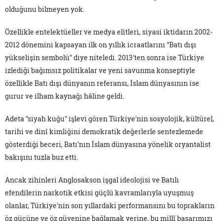
olduğunu bilmeyen yok.
Özellikle entelektüeller ve medya elitleri, siyasi iktidarın 2002-
2012 dönemini kapsayan ilk on yıllık icraatlarını "Batı dışı
yükselişin sembolü" diye niteledi. 2013'ten sonra ise Türkiye
izlediği bağımsız politikalar ve yeni savunma konseptiyle
özellikle Batı dışı dünyanın referansı, İslam dünyasının ise
gurur ve ilham kaynağı hâline geldi.
Adeta "siyah kuğu" işlevi gören Türkiye'nin sosyolojik, kültürel,
tarihi ve dinî kimliğini demokratik değerlerle sentezlemede
gösterdiği beceri, Batı'nın İslam dünyasına yönelik oryantalist
bakışını tuzla buz etti.
Ancak zihinleri Anglosakson işgal ideolojisi ve Batılı
efendilerin narkotik etkisi güçlü kavramlarıyla uyuşmuş
olanlar, Türkiye'nin son yıllardaki performansını bu toprakların
öz gücüne ve öz güvenine bağlamak yerine, bu millî başarımızı