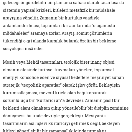
geleceği öngörülebilir bir planlama sahası olarak tasarlasa da
sistemin yapısal krizleri, kitleleri metafizik bir müdahale
arayışına yöneltir. Zamanın bir kurtuluş vaadiyle
anlamlandırılması, toplumları kriz anlarında "olağanüstü
müdahaleler" aramaya zorlar. Arayış, somut çözümlerin
tükendiği o gri alanda karşılık bularak özgün bir bekleme
sosyolojisi inşâ eder.
Mesih veya Mehdi tasarımları, teolojik birer inanç objesi
olmanın ötesinde tarihsel travmaları yöneten, toplumsal
enerjiyi konsolide eden ve siyâsal hedeflere meşruiyet sunan
stratejik "teopolitik aparatlar" olarak işlev görür. Bekleyişin
kurumsallaşması, mevcut krizle olan bağı kopararak
sorumluluğu bir "kurtarıcı an"a devreder. Zamanın pasif bir
beklenti alanı olmaktan çıkıp yönetilebilir bir disiplin zeminine
dönüşmesi, bu irade devriyle gerçekleşir. Mesiyanik
tasarımların asıl işlevi kurtarıcıyı getirmek değil, bekleyen
kitleyi yönetilebilir bir zamansallık içinde tutmaktır.