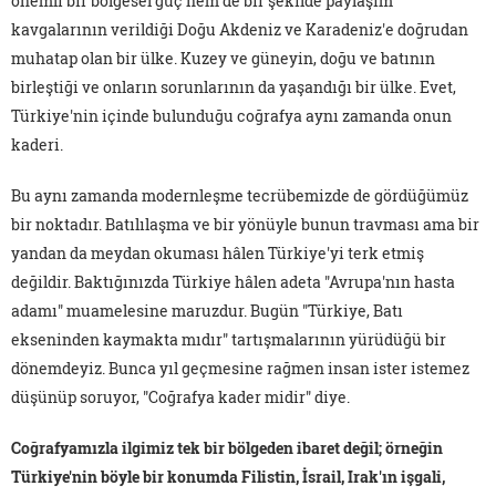
önemli bir bölgesel güç hem de bir şekilde paylaşım
kavgalarının verildiği Doğu Akdeniz ve Karadeniz'e doğrudan
muhatap olan bir ülke. Kuzey ve güneyin, doğu ve batının
birleştiği ve onların sorunlarının da yaşandığı bir ülke. Evet,
Türkiye'nin içinde bulunduğu coğrafya aynı zamanda onun
kaderi.
Bu aynı zamanda modernleşme tecrübemizde de gördüğümüz
bir noktadır. Batılılaşma ve bir yönüyle bunun travması ama bir
yandan da meydan okuması hâlen Türkiye'yi terk etmiş
değildir. Baktığınızda Türkiye hâlen adeta "Avrupa'nın hasta
adamı" muamelesine maruzdur. Bugün "Türkiye, Batı
ekseninden kaymakta mıdır" tartışmalarının yürüdüğü bir
dönemdeyiz. Bunca yıl geçmesine rağmen insan ister istemez
düşünüp soruyor, "Coğrafya kader midir" diye.
Coğrafyamızla ilgimiz tek bir bölgeden ibaret değil; örneğin
Türkiye'nin böyle bir konumda Filistin, İsrail, Irak'ın işgali,