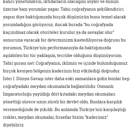
kalıcı yönetimlerin, iktidarların olacağını söyler ve bunun
üzerine bazı yorumlar yapar. Tabii coğrafyanın şekillendirici
yapısı diye baktığımızda birçok düşünürün bunu temel alarak
yorumladığını görüyoruz. Ancak burada "bu coğrafyada
kaçınılmaz olarak otoriteler kurulur ya da savaşlar olur"
sonucuna varacak bir determinizm kastediliyorsa doğrusu bu
yorumun, Türkiye'nin performansıyla da baktığımızda
aşılabilen bir tür yaklaşım, tecrübe olduğunu düşünüyorum.
Tabii şurası net: Coğrafyanın, iklimin ve içinde bulunduğumuz
birçok kesişen bölgenin kaderinin bizi etkilediği doğrudur.
İster I. Dünya Savaşı ister daha eski zamanlara gidin bunlar hep
coğrafyadaki meydan okumalarla bağlantılıdır. Osmanlı
İmparatorluğu yayıldığı dört kıtadaki meydan okumaları
yönettiği sürece uzun süreli bir devlet oldu. Bunlara karşılık
veremediğinde de yıkıldı. Bu anlamda Türkiye'nin karşılaştığı
riskler, meydan okumalar, fırsatlar bizim "kaderimiz"
diyebiliriz.