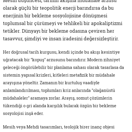
Mesih düşüncesi, tarihin akışına müdahale arzusu
olarak güçlü bir teopolitik enerji barındırsa da bu
enerjinin bir bekleme sosyolojisine dönüşmesi
toplumsal bir çürümeyi ve tehlikeli bir apokaliptizmi
tetikler. Dünyayı bir bekleme odasına çeviren her
tasavvur, şimdiyi ve insan iradesini değersizleştirir.
Her doğrusal tarih kurgusu, kendi içinde bu akışı kesintiye
uğratacak bir "kopuş" arzusunu barındırır. Modern zihniyet
geleceği öngörülebilir bir planlama sahası olarak tasarlasa da
sistemin yapısal krizleri, kitleleri metafizik bir müdahale
arayışına yöneltir. Zamanın bir kurtuluş vaadiyle
anlamlandırılması, toplumları kriz anlarında "olağanüstü
müdahaleler" aramaya zorlar. Arayış, somut çözümlerin
tükendiği o gri alanda karşılık bularak özgün bir bekleme
sosyolojisi inşâ eder.
Mesih veya Mehdi tasarımları, teolojik birer inanç objesi