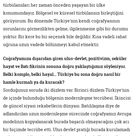
türbülansları her zaman önceden yaşayan bir ülke
konumundayız. Bölgesel ve küresel türbülansın birleştiğini
görüyorum. Bu dönemde Türkiye'nin kendi coğrafyasının
sorunlarını görmezlikten gelme, ilgilenmeme gibi bir durumu
yoktur. Bir kere bu bir seçenek bile değildir. Kısa vadeli rahat
uğruna uzun vadede bölünmeyi kabul etmektir.
Coğrafyamıza dışarıdan giren ulus-devlet, pozitivizm, seküler
hayat ve Batı fikrinin sonuna doğru yaklaştığımız söyleniyor.
Belki komplo, belki hayal… Türkiye bu sona doğru nasıl bir
hamle kurmalı ya da kuracak?
Sorduğunuz soruda iki düzlem var. Birinci düzlem Türkiye'nin
de içinde bulunduğu bölgenin modernleşme tecrübesi. İkincisi
de güncel siyasi rekabetlerin dünyası. Batılılaşma diye de
adlandırılan uzun modernleşme sürecinde coğrafyamız Avrupa
modelinin kopyalanarak burada başarılı olmayacağını çok acı
bir biçimde tecrübe etti. Ulus devlet pratiği burada kurulamadı