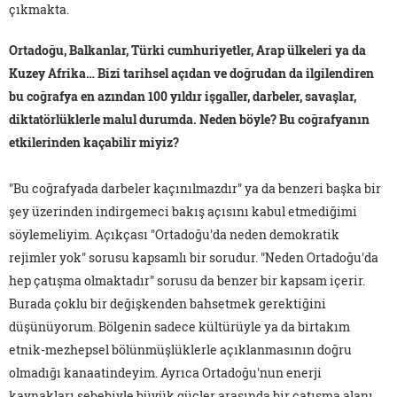
çıkmakta.
Ortadoğu, Balkanlar, Türki cumhuriyetler, Arap ülkeleri ya da
Kuzey Afrika… Bizi tarihsel açıdan ve doğrudan da ilgilendiren
bu coğrafya en azından 100 yıldır işgaller, darbeler, savaşlar,
diktatörlüklerle malul durumda. Neden böyle? Bu coğrafyanın
etkilerinden kaçabilir miyiz?
"Bu coğrafyada darbeler kaçınılmazdır" ya da benzeri başka bir
şey üzerinden indirgemeci bakış açısını kabul etmediğimi
söylemeliyim. Açıkçası "Ortadoğu'da neden demokratik
rejimler yok" sorusu kapsamlı bir sorudur. "Neden Ortadoğu'da
hep çatışma olmaktadır" sorusu da benzer bir kapsam içerir.
Burada çoklu bir değişkenden bahsetmek gerektiğini
düşünüyorum. Bölgenin sadece kültürüyle ya da birtakım
etnik-mezhepsel bölünmüşlüklerle açıklanmasının doğru
olmadığı kanaatindeyim. Ayrıca Ortadoğu'nun enerji
kaynakları sebebiyle büyük güçler arasında bir çatışma alanı