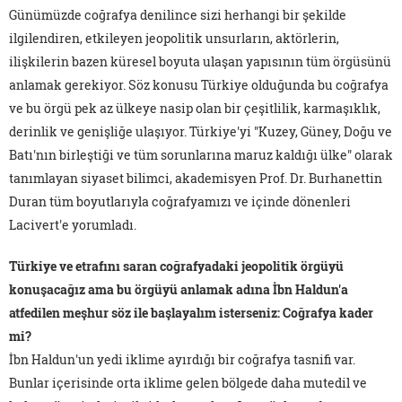
Günümüzde coğrafya denilince sizi herhangi bir şekilde
ilgilendiren, etkileyen jeopolitik unsurların, aktörlerin,
ilişkilerin bazen küresel boyuta ulaşan yapısının tüm örgüsünü
anlamak gerekiyor. Söz konusu Türkiye olduğunda bu coğrafya
ve bu örgü pek az ülkeye nasip olan bir çeşitlilik, karmaşıklık,
derinlik ve genişliğe ulaşıyor. Türkiye'yi "Kuzey, Güney, Doğu ve
Batı'nın birleştiği ve tüm sorunlarına maruz kaldığı ülke" olarak
tanımlayan siyaset bilimci, akademisyen Prof. Dr. Burhanettin
Duran tüm boyutlarıyla coğrafyamızı ve içinde dönenleri
Lacivert'e yorumladı.
Türkiye ve etrafını saran coğrafyadaki jeopolitik örgüyü
konuşacağız ama bu örgüyü anlamak adına İbn Haldun'a
atfedilen meşhur söz ile başlayalım isterseniz: Coğrafya kader
mi?
İbn Haldun'un yedi iklime ayırdığı bir coğrafya tasnifi var.
Bunlar içerisinde orta iklime gelen bölgede daha mutedil ve