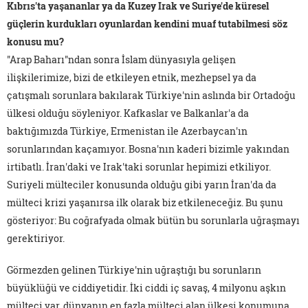
Kıbrıs'ta yaşananlar ya da Kuzey Irak ve Suriye'de küresel
güçlerin kurdukları oyunlardan kendini muaf tutabilmesi söz
konusu mu?
"Arap Baharı"ndan sonra İslam dünyasıyla gelişen
ilişkilerimize, bizi de etkileyen etnik, mezhepsel ya da
çatışmalı sorunlara bakılarak Türkiye'nin aslında bir Ortadoğu
ülkesi olduğu söyleniyor. Kafkaslar ve Balkanlar'a da
baktığımızda Türkiye, Ermenistan ile Azerbaycan'ın
sorunlarından kaçamıyor. Bosna'nın kaderi bizimle yakından
irtibatlı. İran'daki ve Irak'taki sorunlar hepimizi etkiliyor.
Suriyeli mülteciler konusunda olduğu gibi yarın İran'da da
mülteci krizi yaşanırsa ilk olarak biz etkileneceğiz. Bu şunu
gösteriyor: Bu coğrafyada olmak bütün bu sorunlarla uğraşmayı
gerektiriyor.
Görmezden gelinen Türkiye'nin uğraştığı bu sorunların
büyüklüğü ve ciddiyetidir. İki ciddi iç savaş, 4 milyonu aşkın
mülteci var, dünyanın en fazla mülteci alan ülkesi konumuna