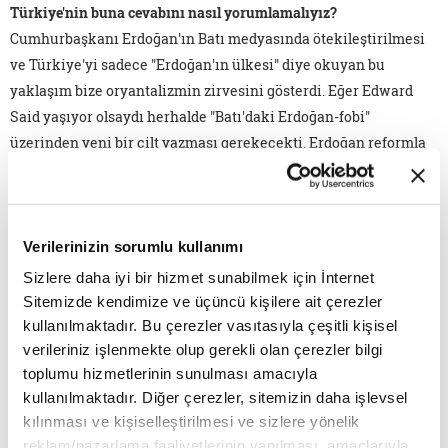
Türkiye'nin buna cevabını nasıl yorumlamalıyız?
Cumhurbaşkanı Erdoğan'ın Batı medyasında ötekileştirilmesi
ve Türkiye'yi sadece "Erdoğan'ın ülkesi" diye okuyan bu
yaklaşım bize oryantalizmin zirvesini gösterdi. Eğer Edward
Said yaşıyor olsaydı herhalde "Batı'daki Erdoğan-fobi"
üzerinden yeni bir cilt yazması gerekecekti. Erdoğan reformla
başladı. Batı dünyasıyla entegrasyonu önemsedi ki hâlâ
ekonomik ve siyasi açıdan önemsiyor ama 2006'dan sonra
aldığı cevap şu oldu: Sürekli Türkiye'yi dışlayan, Türkiye'nin
Verilerinizin sorumlu kullanımı
karşılaştığı sorunları görmezden gelen, o sorunların
büyümesine katkıda bulunan müttefikler.
Sizlere daha iyi bir hizmet sunabilmek için İnternet
Sitemizde kendimize ve üçüncü kişilere ait çerezler
Böyle bir dönemde Erdoğan'ın cevabı reformla mücadeleyi
kullanılmaktadır. Bu çerezler vasıtasıyla çeşitli kişisel
birleştirmek oldu. Her alanda kendi ülkesini kalkındırmak,
verileriniz işlenmekte olup gerekli olan çerezler bilgi
dünya standartlarına çıkartmaya çalışmak, bir taraftan da
toplumu hizmetlerinin sunulması amacıyla
birçok güvenlik sorunuyla, bölünme tehdidiyle mücadele
kullanılmaktadır. Diğer çerezler, sitemizin daha işlevsel
kılınması ve kişiselleştirilmesi ve sizlere yönelik
etmek zorunda kaldı. Bunları da millî menfaatlere göre yaptı. Bu
reklam/pazarlama faaliyetlerinin yapılması, amaçlarıyla