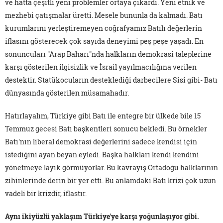
ve hatta çeşitli yeni problemler ortaya çıkardı. Yeni etnik ve
mezhebi çatışmalar üretti. Mesele bununla da kalmadı. Batı
kurumlarını yerleştiremeyen coğrafyamız Batılı değerlerin
iflasını gösterecek çok sayıda deneyimi peş peşe yaşadı. En
sonuncuları "Arap Baharı"nda halkların demokrasi taleplerine
karşı gösterilen ilgisizlik ve İsrail yayılmacılığına verilen
destektir. Statükocuların desteklediği darbecilere Sisi gibi- Batı
dünyasında gösterilen müsamahadır.
Hatırlayalım, Türkiye gibi Batı ile entegre bir ülkede bile 15
Temmuz gecesi Batı başkentleri sonucu bekledi. Bu örnekler
Batı'nın liberal demokrasi değerlerini sadece kendisi için
istediğini ayan beyan eyledi. Başka halkları kendi kendini
yönetmeye layık görmüyorlar. Bu kavrayış Ortadoğu halklarının
zihinlerinde derin bir yer etti. Bu anlamdaki Batı krizi çok uzun
vadeli bir krizdir, iflastır.
Aynı ikiyüzlü yaklaşım Türkiye'ye karşı yoğunlaşıyor gibi.