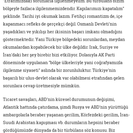
"Etrafımızdaki sorunlarla ilgilenmeyelim. Bu türbülans bizim
bölgeyle fazlaca ilgilenmemizdendir. Kapılarımızı kapatalım"
şeklinde. Tarihi iyi okumak lazım. Fetihçi romantizm de, içe
kapanmacı refleks de gerçekçi değil. Osmanlı Devleti'nin
yaşadıkları ve yıkılışı her ikisinin başarı imkanı olmadığını
göstermektedir. Yani Türkiye bölgedeki sorunlardan, meydan
okumalardan kopabilecek bir ülke değildir. Irak, Suriye ve
İran'daki her şey birebir bizi etkiliyor. Dolasıyla AK Parti
döneminde uygulanan "bölge ülkeleriyle yani coğrafyamızla
ilgilenme siyaseti" aslında bir zorunluluktur. Türkiye'nin
başarılı bir ulus-devlet olarak var olabilmesi etrafından gelen
sorunlara cevap üretmesiyle mümkün.
Ticaret savaşları, ABD'nin küresel durumunun değişimi,
Atlantik hattında çatırdama, şimdi Rusya ve ABD'nin yürüttüğü
ambargolarla beraber yaşanan gerilim, Körfezdeki gerilim, İran-
Suudi Arabistan kapışması vb. durumların hepsini beraber
gördüğümüzde dünyada da bir türbülans söz konusu. Biz