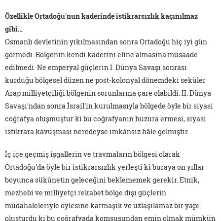
Özellikle Ortadoğu'nun kaderinde istikrarsızlık kaçınılmaz
gibi…
Osmanlı devletinin yıkılmasından sonra Ortadoğu hiç iyi gün
görmedi. Bölgenin kendi kaderini eline almasına müsaade
edilmedi. Ne emperyal güçlerin I. Dünya Savaşı sonrası
kurduğu bölgesel düzen ne post-kolonyal dönemdeki seküler
Arap milliyetçiliği bölgenin sorunlarına çare olabildi. II. Dünya
Savaşı'ndan sonra İsrail'in kurulmasıyla bölgede öyle bir siyasi
coğrafya oluşmuştur ki bu coğrafyanın huzura ermesi, siyasi
istikrara kavuşması neredeyse imkânsız hâle gelmiştir.
İç içe geçmiş işgallerin ve travmaların bölgesi olarak
Ortadoğu'da öyle bir istikrarsızlık yerleşti ki buraya on yıllar
boyunca sükûnetin geleceğini beklememek gerekir. Etnik,
mezhebi ve milliyetçi rekabet bölge dışı güçlerin
müdahaleleriyle öylesine karmaşık ve uzlaşılamaz bir yapı
oluşturdu ki bu coğrafyada komşusundan emin olmak mümkün